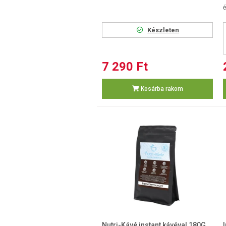
é
Készleten
7 290 Ft
Kosárba rakom
Nutri-Kávé instant kávéval 180G