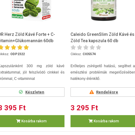
DR Herz Zöld Kávé Forte + C-
Caleido GreenSlim Zöld Kávé és
vitamin+Glükomannán 60db
Zöld Tea kapszula 60 db
ikksz.
ODP2322
Cikksz.
CIO5574
Kapszulánként 300 mg zöld kávé
Erőteljes zsírégető hatású, segíthet 
xtraktummal, jól felszívódó cinkkel és
emésztési problémák megelőzésében
rómmal, C-vitaminnal
hatékony élénkítő.
Készleten
Rendelésre
3 395 Ft
3 295 Ft
Kosárba rakom
Kosárba rakom