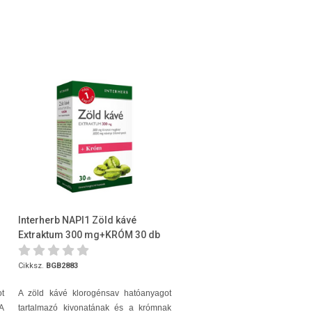
Interherb NAPI1 Zöld kávé
Extraktum 300 mg+KRÓM 30 db
Cikksz.
BGB2883
t
A zöld kávé klorogénsav hatóanyagot
 A
tartalmazó kivonatának és a krómnak