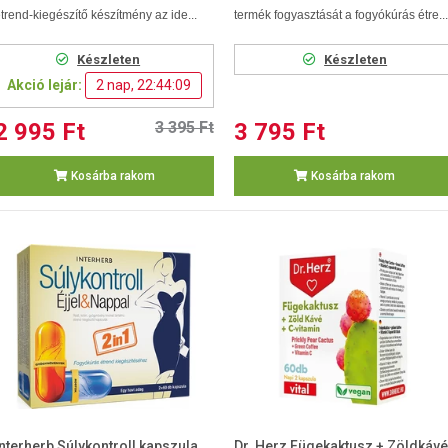
trend-kiegészítő készítmény az ide...
termék fogyasztását a fogyókúrás étre...
Készleten
Készleten
Akció lejár:
2 nap, 22:44:08
2 995 Ft
3 395 Ft
3 795 Ft
Kosárba rakom
Kosárba rakom
Interherb Súlykontroll kapszula
Dr. Herz Fügekaktusz + Zöldkávé