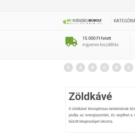
KATEGÓRI
15.000 Ft felett
ingyenes kiszállítás
5
A
B
C
D
E
Zöldkávé
A zöldkávé klorogénsav-tartalmának kös
javítja az energiaszintet, és segíthet 
túlzott idegességet okozna.