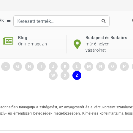
ÁK
Keresés
Blog
Budapest és Budaörs
Online magazin
már 6 helyen
vásárolhat
F
G
H
I
J
K
L
M
N
O
P
W
X
Z
zönhetően támogatja a zsírégetést, az anyagcserét és a vércukorszint szabályozás
a szív- és érrendszeri betegségek megelőzésében. Kíméletes koffeintartalma hossz