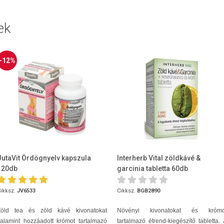
ek
-12%
JutaVit Ördögnyelv kapszula
Interherb Vital zöldkávé &
120db
garcinia tabletta 60db
ikksz.
JV6533
Cikksz.
BGB2890
Zöld tea és zöld kávé kivonatokat
Növényi kivonatokat és krómo
alamint hozzáadott krómot tartalmazó
tartalmazó étrend-kiegészítő tabletta.