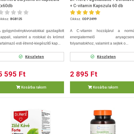
2x60db
+ C-vitamin Kapszula 60 db
ikksz.
BGB125
Cikksz.
ODP2499
 gyógynövénykivonatokkal gazdagított
A C-vitamin hozzájárul a normá
appali, valamint a rostokat és krómot
energiatermelő anyagcsere
artalmazó esti étrend-kiegészítő kap...
folyamatokhoz, valamint a sejtek o...
Készleten
Készleten
5 595 Ft
2 895 Ft
Kosárba rakom
Kosárba rakom