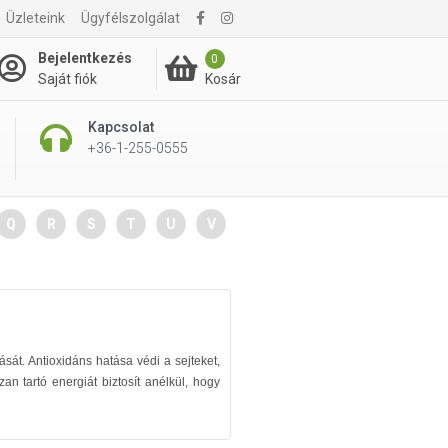
Üzleteink
Ügyfélszolgálat
Bejelentkezés
0
Kosár
Saját fiók
Kapcsolat
+36-1-255-0555
Q
R
S
T
U
V
át. Antioxidáns hatása védi a sejteket,
an tartó energiát biztosít anélkül, hogy