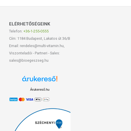
ELÉRHETŐSÉGEINK
Telefon:
+36-1-255-0555
Cím: 1184 Budapest, Lakatos út 36/B
Email: rendeles@multi-vitamin.hu,
Viszonteladói - Partneri - Sales:
sales@bioegeszseg.hu
Árukereső.hu