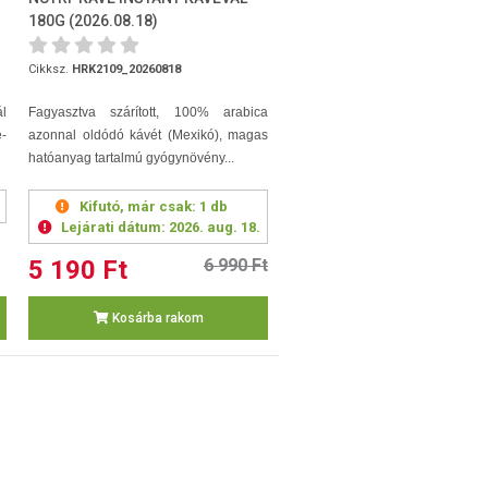
180G (2026.08.18)
Cikksz.
HRK2109_20260818
l
Fagyasztva szárított, 100% arabica
-
azonnal oldódó kávét (Mexikó), magas
hatóanyag tartalmú gyógynövény...
Kifutó, már csak:
1 db
Lejárati dátum:
2026. aug. 18.
5 190 Ft
6 990 Ft
Kosárba rakom