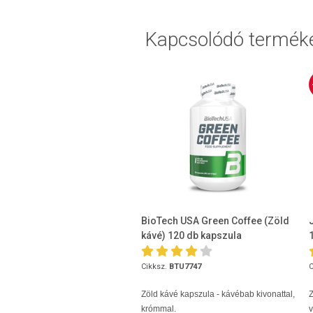
Kapcsolódó termék
BioTech USA Green Coffee (Zöld
kávé) 120 db kapszula
Cikksz.
BTU7747
C
Zöld kávé kapszula - kávébab kivonattal,
krómmal.
v