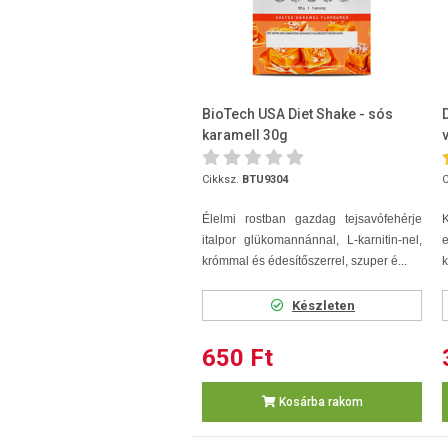
BioTech USA Diet Shake - sós
karamell 30g
Cikksz.
BTU9304
C
Élelmi rostban gazdag tejsavófehérje
italpor glükomannánnal, L-karnitin-nel,
e
krómmal és édesítőszerrel, szuper é...
k
Készleten
650 Ft
Kosárba rakom