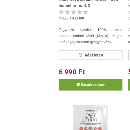
InstantimmunOX
Cikksz.
HRK2109
C
Fagyasztva szárított, 100% arabica
A
azonnal oldódó kávét (Mexikó), magas
n
hatóanyag tartalmú gyógynövény...
t
Készleten
6 990 Ft
Kosárba rakom