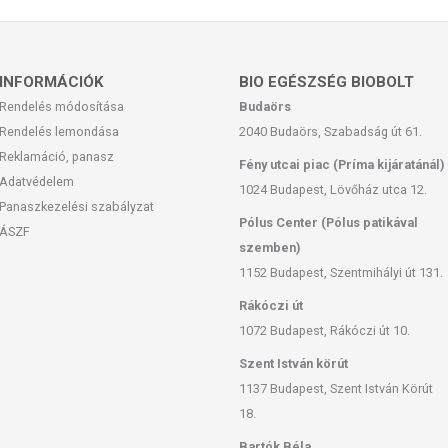
INFORMÁCIÓK
BIO EGÉSZSÉG BIOBOLT
Rendelés módosítása
Budaörs
Rendelés lemondása
2040 Budaörs, Szabadság út 61.
Reklamáció, panasz
Fény utcai piac (Príma kijáratánál)
Adatvédelem
1024 Budapest, Lövőház utca 12.
Panaszkezelési szabályzat
Pólus Center (Pólus patikával
ÁSZF
szemben)
1152 Budapest, Szentmihályi út 131.
Rákóczi út
1072 Budapest, Rákóczi út 10.
Szent István körút
1137 Budapest, Szent István Körút
18.
Bartók Béla