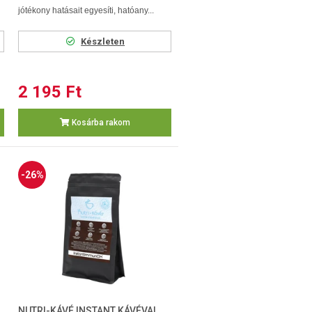
jótékony hatásait egyesíti, hatóany...
Készleten
2 195 Ft
Kosárba rakom
-26%
NUTRI-KÁVÉ INSTANT KÁVÉVAL