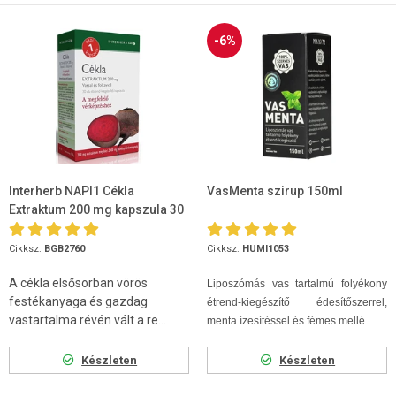
-6%
Interherb NAPI1 Cékla
VasMenta szirup 150ml
Extraktum 200 mg kapszula 30
db
Cikksz.
BGB2760
Cikksz.
HUMI1053
A cékla elsősorban vörös
Liposzómás vas tartalmú folyékony
festékanyaga és gazdag
étrend-kiegészítő édesítőszerrel,
vastartalma révén vált a re...
menta ízesítéssel és fémes mellé...
Készleten
Készleten