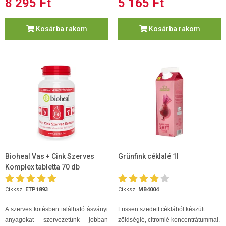
8 295 Ft
5 165 Ft
Kosárba rakom
Kosárba rakom
Bioheal Vas + Cink Szerves
Grünfink céklalé 1l
Komplex tabletta 70 db
Cikksz.
ETP1893
Cikksz.
MB4004
A szerves kötésben található ásványi
Frissen szedett céklából készült
anyagokat szervezetünk jobban
zöldséglé, citromlé koncentrátummal.