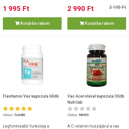
1 995 Ft
2 990 Ft
3 195 Ft
Kosárba rakom
Kosárba rakom
Flavitamin Vas kapszula 60db
Vas Acerolával kapszula 30db
Nutrilab
Cikksz.
FLA082
Cikksz.
NB929
Legfontosabb funkciója a
A C-vitamin hozzájárul a vas