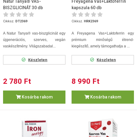
Natur Tanya® VAS-
Freyagena Vas+Laktoferrin
BISZGLICINÁT 30 db
kapszula 60 db
Cikksz.
DT2369
Cikksz.
HRK2369
A Natur Tanya® vas-biszglicinát egy
A Freyagena Vas+Laktoferrin egy
újgenerációs, szerves, vegán
prémium minőségű étrend-
vaskészítmény. Világszabadal...
kiegészítő, amely támogathatja a ...
Készleten
Készleten
2 780 Ft
8 990 Ft
Kosárba rakom
Kosárba rakom