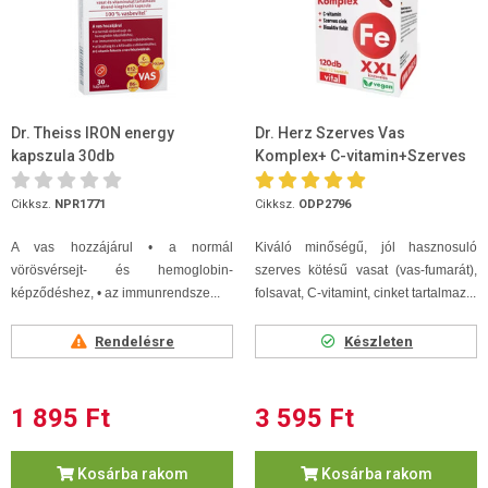
Dr. Theiss IRON energy
Dr. Herz Szerves Vas
kapszula 30db
Komplex+ C-vitamin+Szerves
cink+Folát kapszula doboz XXL
Cikksz.
NPR1771
Cikksz.
ODP2796
A vas hozzájárul • a normál
Kiváló minőségű, jól hasznosuló
vörösvérsejt- és hemoglobin-
szerves kötésű vasat (vas-fumarát),
képződéshez, • az immunrendsze...
folsavat, C-vitamint, cinket tartalmaz...
Rendelésre
Készleten
1 895 Ft
3 595 Ft
Kosárba rakom
Kosárba rakom