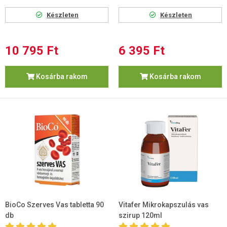
Készleten
Készleten
10 795 Ft
6 395 Ft
Kosárba rakom
Kosárba rakom
BioCo Szerves Vas tabletta 90
Vitafer Mikrokapszulás vas
db
szirup 120ml