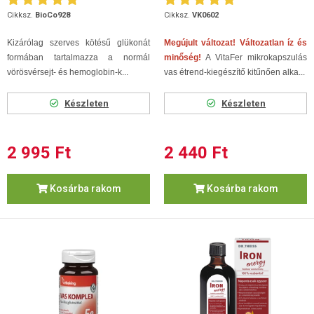
Cikksz.
BioCo928
Cikksz.
VK0602
Kizárólag szerves kötésű glükonát
Megújult változat! Változatlan íz és
formában tartalmazza a normál
minőség!
A VitaFer mikrokapszulás
vörösvérsejt- és hemoglobin-k...
vas étrend-kiegészítő kitűnően alka...
Készleten
Készleten
2 995 Ft
2 440 Ft
Kosárba rakom
Kosárba rakom