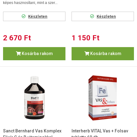
képes hasznosítani, mint a szer...
Készleten
Készleten
2 670 Ft
1 150 Ft
Kosárba rakom
Kosárba rakom
Sanct Bernhard Vas Komplex
Interherb VITAL Vas + Folsav