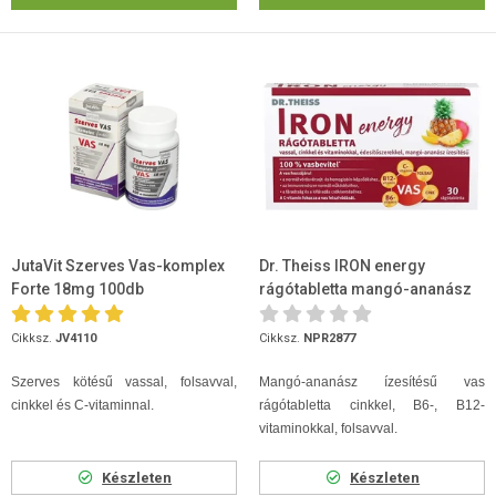
JutaVit Szerves Vas-komplex
Dr. Theiss IRON energy
Forte 18mg 100db
rágótabletta mangó-ananász
ízű 30 db
Cikksz.
JV4110
Cikksz.
NPR2877
Szerves kötésű vassal, folsavval,
Mangó-ananász ízesítésű vas
cinkkel és C-vitaminnal.
rágótabletta cinkkel, B6-, B12-
vitaminokkal, folsavval.
Készleten
Készleten