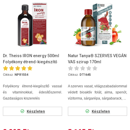
Dr. Theiss IRON energy 500ml
Natur Tanya® SZERVES VEGÁN
Folyékony étrend-kiegészítő
VAS szirup 170ml
Cikksz.
NPR1554
Cikksz.
DT1645
Folyékony étrend-kiegészítő vassal
A szerves vasat, világszabadalommal
és vitaminokkal, édesítőszerrel.
védett bioaktív folát, alma, spenót,
Gazdaságos kiszerelés
vízitorma, sárgarépa, sárgabarack, ...
Készleten
Készleten