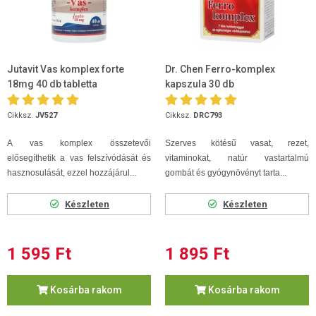
Jutavit Vas komplex forte
Dr. Chen Ferro-komplex
18mg 40 db tabletta
kapszula 30 db
Cikksz.
JV527
Cikksz.
DRC793
A vas komplex összetevői
Szerves kötésű vasat, rezet,
elősegíthetik a vas felszívódását és
vitaminokat, natúr vastartalmú
hasznosulását, ezzel hozzájárul...
gombát és gyógynövényt tarta...
Készleten
Készleten
1 595 Ft
1 895 Ft
Kosárba rakom
Kosárba rakom