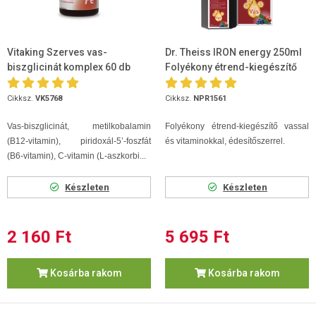
Vitaking Szerves vas-
Dr. Theiss IRON energy 250ml
biszglicinát komplex 60 db
Folyékony étrend-kiegészítő
Cikksz.
VK5768
Cikksz.
NPR1561
Vas-biszglicinát, metilkobalamin
Folyékony étrend-kiegészítő vassal
(B12-vitamin), piridoxál-5’-foszfát
és vitaminokkal, édesítőszerrel.
(B6-vitamin), C-vitamin (L-aszkorbi...
Készleten
Készleten
2 160 Ft
5 695 Ft
Kosárba rakom
Kosárba rakom