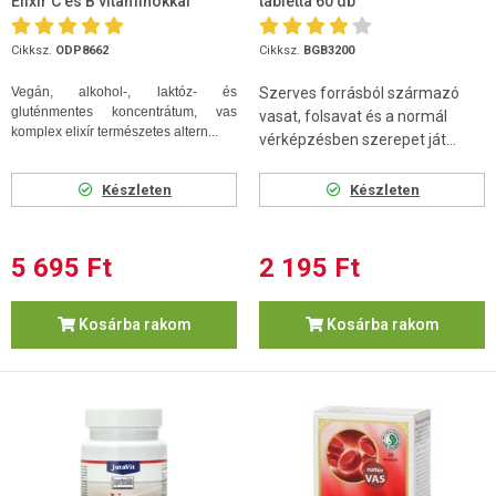
Elixír C és B vitaminokkal
tabletta 60 db
500ml
Cikksz.
ODP8662
Cikksz.
BGB3200
Vegán, alkohol-, laktóz- és
Szerves forrásból származó
gluténmentes koncentrátum, vas
vasat, folsavat és a normál
komplex elixír természetes altern...
vérképzésben szerepet ját...
Készleten
Készleten
5 695 Ft
2 195 Ft
Kosárba rakom
Kosárba rakom