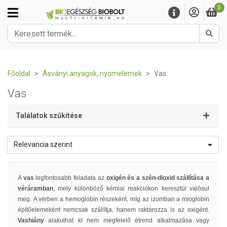
0
Kere
Főoldal
Ásványi anyagok, nyomelemek
Vas
Vas
Találatok szűkítése
Relevancia szerint
A
vas
legfontosabb feladata az
oxigén és a szén-dioxid szállítása a
véráramban
, mely különböző kémiai reakciókon keresztül valósul
meg. A vérben a hemoglobin részeként, míg az izomban a mioglobin
építőelemeként nemcsak szállítja, hanem raktározza is az oxigént.
Vashiány
alakulhat ki nem megfelelő étrend alkalmazása vagy