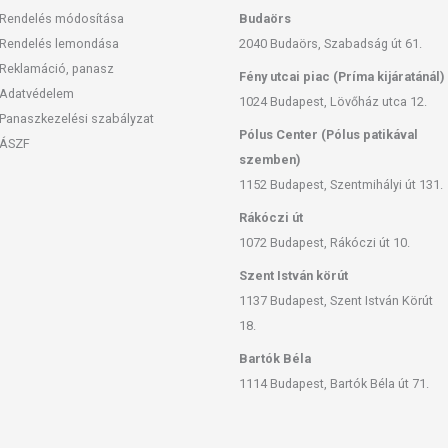
Rendelés módosítása
Budaörs
Rendelés lemondása
2040 Budaörs, Szabadság út 61.
Reklamáció, panasz
Fény utcai piac (Príma kijáratánál)
Adatvédelem
1024 Budapest, Lövőház utca 12.
Panaszkezelési szabályzat
Pólus Center (Pólus patikával
ÁSZF
szemben)
1152 Budapest, Szentmihályi út 131.
Rákóczi út
1072 Budapest, Rákóczi út 10.
Szent István körút
1137 Budapest, Szent István Körút
18.
Bartók Béla
1114 Budapest, Bartók Béla út 71.