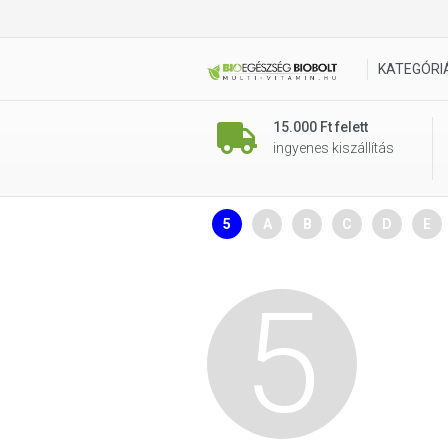
KATEGÓRI
15.000 Ft felett
ingyenes kiszállítás
5
A
B
C
D
E
5