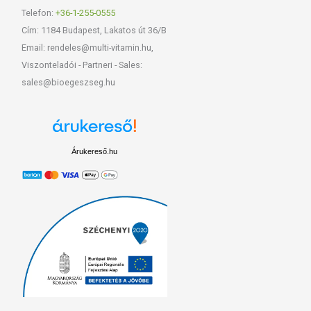
Telefon:
+36-1-255-0555
Cím: 1184 Budapest, Lakatos út 36/B
Email: rendeles@multi-vitamin.hu,
Viszonteladói - Partneri - Sales:
sales@bioegeszseg.hu
Árukereső.hu