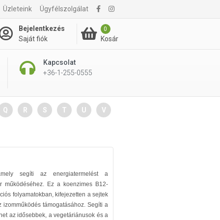
Üzleteink
Ügyfélszolgálat
Bejelentkezés
0
Kosár
Saját fiók
Kapcsolat
+36-1-255-0555
Q
R
S
T
U
V
amely segíti az energiatermelést a
zer működéséhez. Ez a koenzimes B12-
iós folyamatokban, kifejezetten a sejtek
az izomműködés támogatásához. Segíti a
het az idősebbek, a vegetáriánusok és a