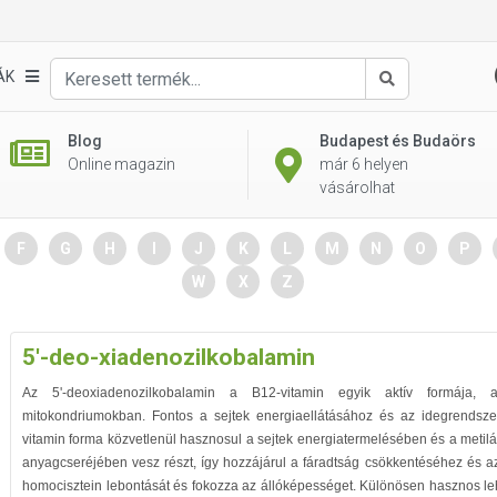
ÁK
Keresés
Blog
Budapest és Budaörs
Online magazin
már 6 helyen
vásárolhat
F
G
H
I
J
K
L
M
N
O
P
W
X
Z
5'-deo-xiadenozilkobalamin
Az 5'-deoxiadenozilkobalamin a B12-vitamin egyik aktív formája, 
mitokondriumokban. Fontos a sejtek energiaellátásához és az idegrends
vitamin forma közvetlenül hasznosul a sejtek energiatermelésében és a metilác
anyagcseréjében vesz részt, így hozzájárul a fáradtság csökkentéséhez és 
homocisztein lebontását és fokozza az állóképességet. Különösen hasznos le