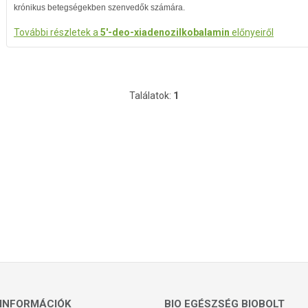
krónikus betegségekben szenvedők számára.
További részletek a
5'-deo-xiadenozilkobalamin
előnyeiről
Találatok:
1
INFORMÁCIÓK
BIO EGÉSZSÉG BIOBOLT