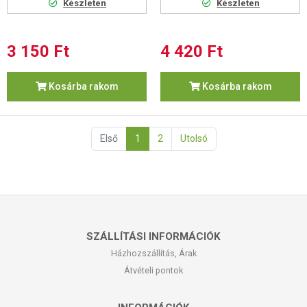
Készleten
Készleten
3 150 Ft
4 420 Ft
Kosárba rakom
Kosárba rakom
Első
1
2
Utolsó
SZÁLLÍTÁSI INFORMÁCIÓK
Házhozszállítás, Árak
Átvételi pontok