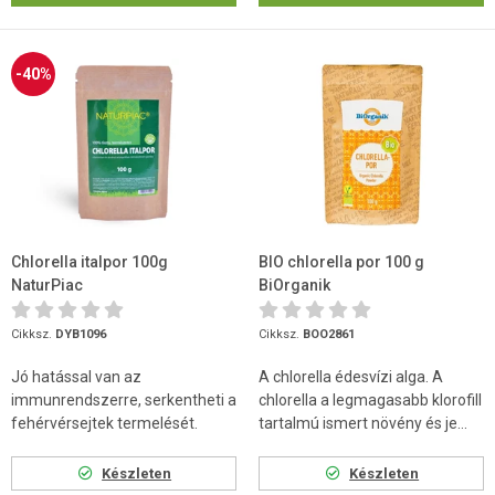
-40%
Chlorella italpor 100g
BIO chlorella por 100 g
NaturPiac
BiOrganik
Cikksz.
DYB1096
Cikksz.
BOO2861
Jó hatással van az
A chlorella édesvízi alga. A
immunrendszerre, serkentheti a
chlorella a legmagasabb klorofill
fehérvérsejtek termelését.
tartalmú ismert növény és je...
Készleten
Készleten