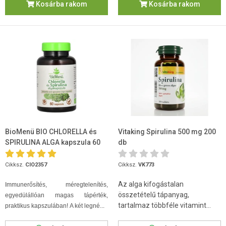
Kosárba rakom
Kosárba rakom
BioMenü BIO CHLORELLA és
Vitaking Spirulina 500 mg 200
SPIRULINA ALGA kapszula 60
db
db
Cikksz.
CIO2357
Cikksz.
VK773
Az alga kifogástalan
Immunerősítés, méregtelenítés,
összetételű tápanyag,
egyedülállóan magas tápérték,
tartalmaz többféle vitamint...
praktikus kapszulában! A két legné...