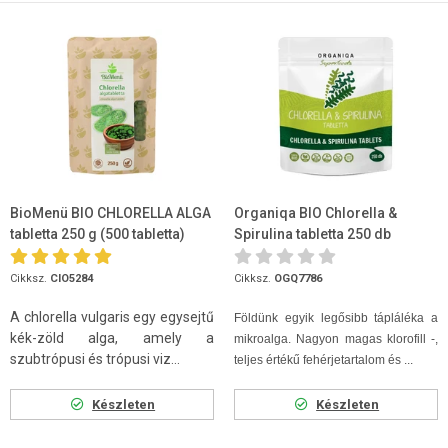
BioMenü BIO CHLORELLA ALGA
Organiqa BIO Chlorella &
tabletta 250 g (500 tabletta)
Spirulina tabletta 250 db
Cikksz.
CIO5284
Cikksz.
OGQ7786
A chlorella vulgaris egy egysejtű
Földünk egyik legősibb tápláléka a
kék-zöld alga, amely a
mikroalga. Nagyon magas klorofill -,
szubtrópusi és trópusi viz...
teljes értékű fehérjetartalom és ...
Készleten
Készleten