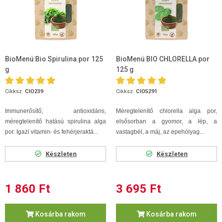
BioMenü Bio Spirulina por 125
BioMenü BIO CHLORELLA por
g
125 g
Cikksz.
CIO239
Cikksz.
CIO5291
Immunerősítő, antioxidáns,
Méregtelenítő chlorella alga por,
méregtelenítő hatású spirulina alga
elsősorban a gyomor, a lép, a
por. Igazi vitamin- és fehérjeraktá...
vastagbél, a máj, az epehólyag...
Készleten
Készleten
1 860 Ft
3 695 Ft
Kosárba rakom
Kosárba rakom