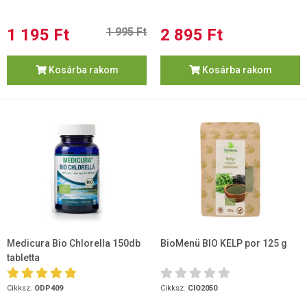
1 195 Ft
1 995 Ft
2 895 Ft
Kosárba rakom
Kosárba rakom
Medicura Bio Chlorella 150db
BioMenü BIO KELP por 125 g
tabletta
Cikksz.
ODP409
Cikksz.
CIO2050