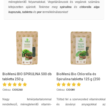
méregtelenítő folyamatokat. Vegetáriánusok és vegánok számára
kifejezetten ajánlott.
Tekintse meg
s
pirulina
és
chlorella alga
kapszula, tabletta
és
por
termékkínálatunkat!
BioMenü BIO SPIRULINA 500 db
BioMenü Bio Chlorella és
tabletta 250 g
Spirulina tabletta 125 g (250
tabletta)
Cikksz.
CIO5260
Cikksz.
CIO081
Nagy fehérjetartalommal
Töltsd fel a szervezeted vitaminokkal
rendelkező, méregtelenítő vitamin-
és ásványi anyagokkal az