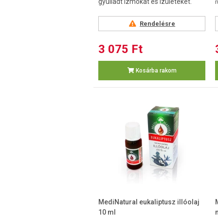
gyulladt izmokat és ízületeket.
r
Rendelésre
3 075 Ft
Kosárba rakom
MediNatural eukaliptusz illóolaj
10 ml