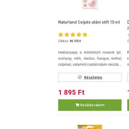
Naturland Csípés utáni stift 10 ml
Cikksz.
NL1554
C
Hatóanyaga a különböző rovarok (pl.
F
szúnyog, méh, darázs, hangya, bolha)
r
csípései, valamint csaláncsípés okozta...
m
Készleten
1 895 Ft
Kosárba rakom