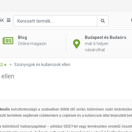
ÁK
Keresés
Blog
Budapest és Budaörs
Online magazin
már 6 helyen
vásárolhat
⛱️☀️
Szúnyogok és kullancsok ellen
ellen
dekezés
kulcsfontosságú a szabadban töltött idő során, különösen nyári kiránduláso
sztó termékek segítenek csökkenteni a csípések és a kullancsok által terjesztett b
k
különböző hatóanyagokkal – például DEET-tel vagy természetes eredetű összetev