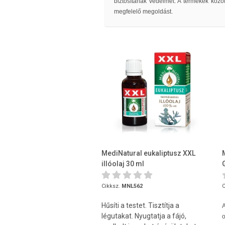
biztosítanak védelmet. A termékek közöt
megfelelő megoldást.
MediNatural eukaliptusz XXL
illóolaj 30 ml
Cikksz.
MNL562
C
Hűsíti a testet. Tisztítja a
légutakat. Nyugtatja a fájó,