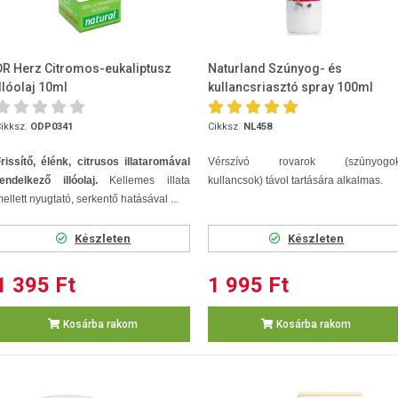
DR Herz Citromos-eukaliptusz
Naturland Szúnyog- és
illóolaj 10ml
kullancsriasztó spray 100ml
ikksz.
ODP0341
Cikksz.
NL458
rissítő, élénk, citrusos illataromával
Vérszívó rovarok (szúnyogok
endelkező illóolaj.
Kellemes illata
kullancsok) távol tartására alkalmas.
ellett nyugtató, serkentő hatásával ...
Készleten
Készleten
1 395 Ft
1 995 Ft
Kosárba rakom
Kosárba rakom