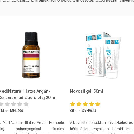
t találhatók
spray-k, krémek, roll-onok
és
természetes alapú készítmények
is
MediNatural Illatos Argán-
Novosil gél 50ml
Geránium bőrápoló olaj 20 ml
ikksz.
MNL296
Cikksz.
SYH9643
A MediNatural Illatos Argán Bőrápoló
A Novosil gél csökkenti a viszketést és
olaj hatóanyagaival fiatalos
bőrirritációt, enyhíti a bőrpírt és