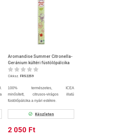
Aromandise Summer Citronella-
Geránium kültéri füstölőpálcika
40 cm 3 szál/csomag
Cikksz.
FRS2259
l.
100% természetes, ICEA
ta
minősített, citrusos-virágos illatú
füstölőpálcika a nyári estékre.
Készleten
2 050 Ft