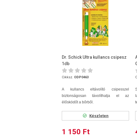
Dr. Schick Ultra kullancs csipesz
1db
Cikksz.
ODP0463
C
A kullancs eltávolító csipesszel
S
biztonságosan távolíthatja el az
élősködőt a bőrből.
t
Készleten
1 150 Ft