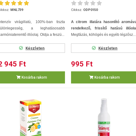
ikksz.
MNL739
Cikksz.
ODP0150
ntenzív virágillatú, 100%-ban tiszta
A citrom illatára hasonlító aromáva
különlegesség, a leghatásosabb
rendelkező, frissítő hatású illóola
armóniateremtő illóolaj. Oldja a feszü...
Megfázás, köhögés és egyéb légzősz...
Készleten
Készleten
2 945 Ft
995 Ft
Kosárba rakom
Kosárba rakom