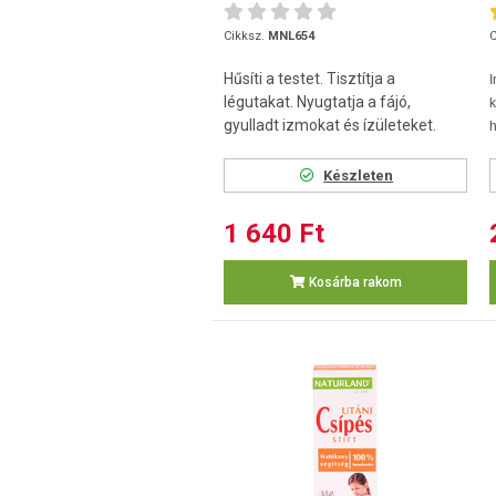
Cikksz.
MNL654
C
Hűsíti a testet. Tisztítja a
I
légutakat. Nyugtatja a fájó,
gyulladt izmokat és ízületeket.
h
Készleten
1 640 Ft
Kosárba rakom