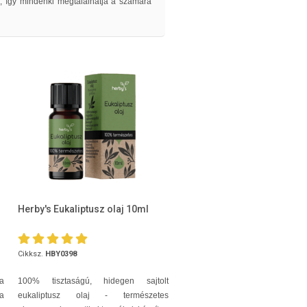
, így mindenki megtalálhatja a számára
Herby's Eukaliptusz olaj 10ml
Cikksz.
HBY0398
 a
100% tisztaságú, hidegen sajtolt
 a
eukaliptusz olaj - természetes