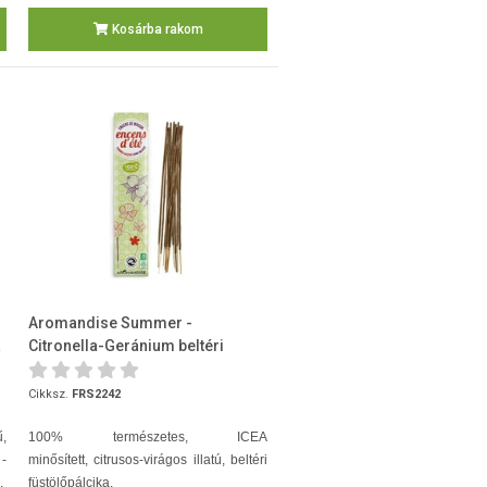
Kosárba rakom
Aromandise Summer -
a
Citronella-Geránium beltéri
füstölőpálcika- 12 db/csomag
Cikksz.
FRS2242
,
100% természetes, ICEA
-
minősített, citrusos-virágos illatú, beltéri
.
füstölőpálcika.