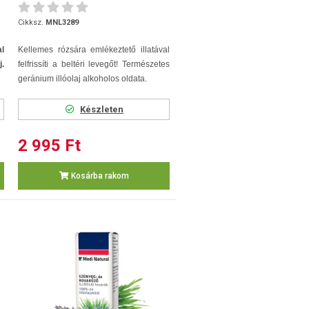
Cikksz.
MNL3289
l
Kellemes rózsára emlékeztető illatával
j.
felfrissíti a beltéri levegőt! Természetes
geránium illóolaj alkoholos oldata.
Készleten
2 995 Ft
Kosárba rakom