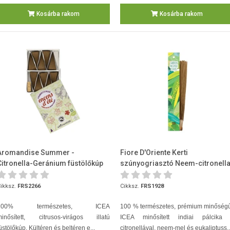
Kosárba rakom
Kosárba rakom
Aromandise Summer -
Fiore D'Oriente Kerti
Citronella-Geránium füstölőkúp
szúnyogriasztó Neem-citronell
10 db + tartó
Garden 40cm 10db/csomag
ikksz.
FRS2266
Cikksz.
FRS1928
100% természetes, ICEA
100 % természetes, prémium minőségű
minősített, citrusos-virágos illatú
ICEA minősített indiai pálcika 
üstölőkúp. Kültéren és beltéren e...
citronellával, neem-mel és eukaliptuss..