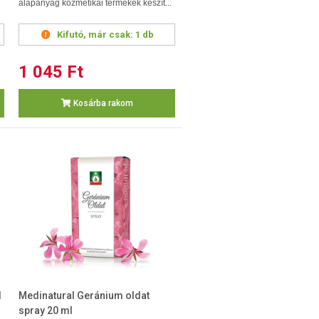
alapanyag kozmetikai termékek készít...
Kifutó, már csak:
1 db
1 045 Ft
Kosárba rakom
l
Medinatural Geránium oldat
spray 20 ml