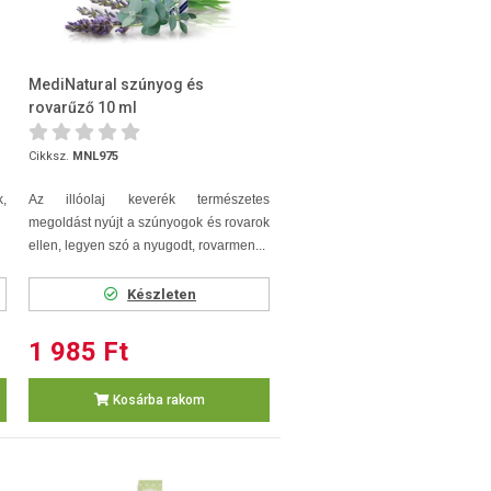
MediNatural szúnyog és
rovarűző 10 ml
Cikksz.
MNL975
,
Az illóolaj keverék természetes
megoldást nyújt a szúnyogok és rovarok
ellen, legyen szó a nyugodt, rovarmen...
Készleten
1 985 Ft
Kosárba rakom