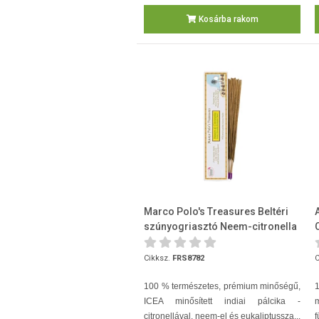
Kosárba rakom
Marco Polo's Treasures Beltéri
szúnyogriasztó Neem-citronella
10 db/csomag
Cikksz.
FRS8782
C
100 % természetes, prémium minőségű,
ICEA minősített indiai pálcika -
citronellával, neem-el és eukaliptussza...
f