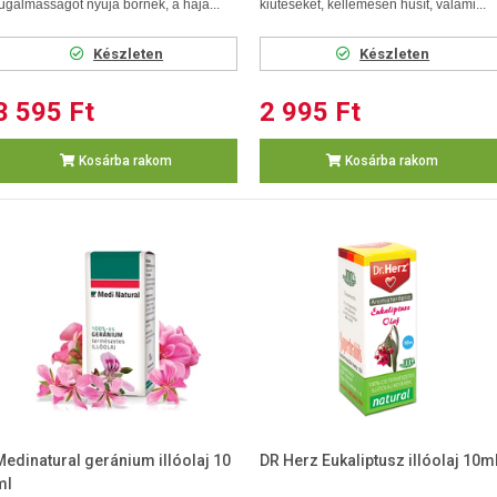
ugalmasságot nyúja bőrnek, a haja...
kiütéseket, kellemesen hűsít, valami...
Készleten
Készleten
3 595 Ft
2 995 Ft
Kosárba rakom
Kosárba rakom
Medinatural geránium illóolaj 10
DR Herz Eukaliptusz illóolaj 10m
ml