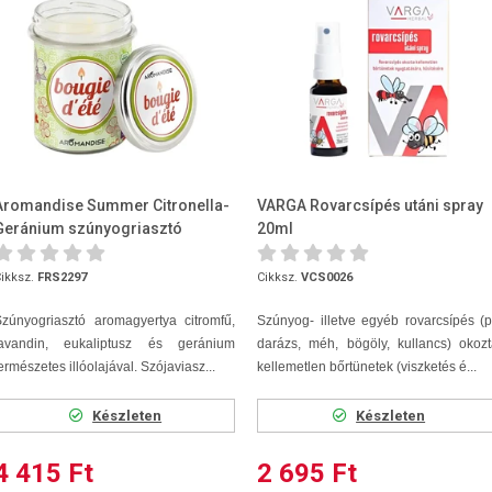
Aromandise Summer Citronella-
VARGA Rovarcsípés utáni spray
Geránium szúnyogriasztó
20ml
aromagyertya 150g
ikksz.
FRS2297
Cikksz.
VCS0026
zúnyogriasztó aromagyertya citromfű,
Szúnyog- illetve egyéb rovarcsípés (p
lavandin, eukaliptusz és geránium
darázs, méh, bögöly, kullancs) okoz
ermészetes illóolajával. Szójaviasz...
kellemetlen bőrtünetek (viszketés é...
Készleten
Készleten
4 415 Ft
2 695 Ft