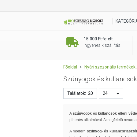
KATEGÓRI
15.000 Ft felett
ingyenes kiszállítás
Főoldal
Nyári szezonális termékek 
Szúnyogok és kullancsok 
Találatok:
20
24
A
szúnyogok
és
kullancsok elleni vé
pihenés alkalmával. A megfelelő rovarria
A modern
szúnyog- és kullancsriasztó