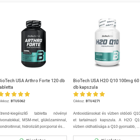
BioTech USA Arthro Forte 120 db
BioTech USA H2O Q10 100mg 60
abletta
db kapszula
ikksz.
BTU5062
Cikksz.
BTU4271
Étrend-kiegészítő tabletta növényi
Antioxidánsokat és vízben oldódó Q1
ivonatokkal, MSM-mel, glükózaminnal,
et tartalmazó kapszula. A H2O Q1
ondroitinnal, hidrolizált porcporral és...
vízben oldhatósága a Q10 gyorsabb, ...