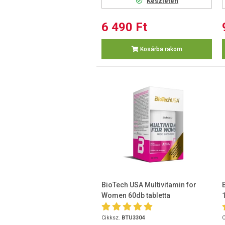
Készleten
6 490 Ft
Kosárba rakom
BioTech USA Multivitamin for
Women 60db tabletta
Cikksz.
BTU3304
C