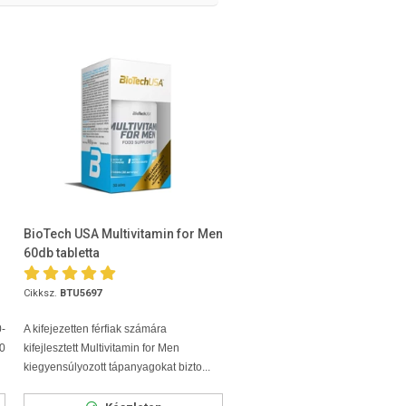
BioTech USA Multivitamin for Men
60db tabletta
Cikksz.
BTU5697
0-
A kifejezetten férfiak számára
0
kifejlesztett Multivitamin for Men
kiegyensúlyozott tápanyagokat bizto...