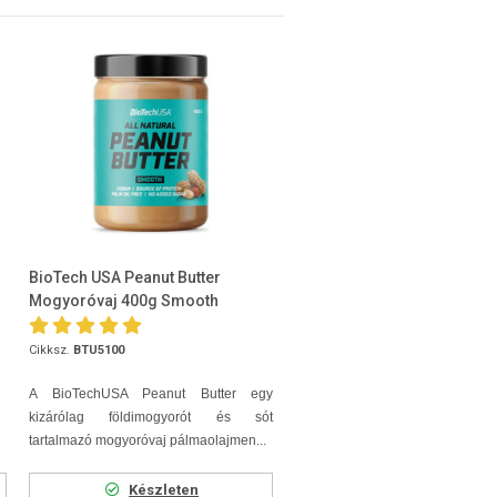
BioTech USA Peanut Butter
Mogyoróvaj 400g Smooth
Cikksz.
BTU5100
A BioTechUSA Peanut Butter egy
kizárólag földimogyorót és sót
tartalmazó mogyoróvaj pálmaolajmen...
Készleten