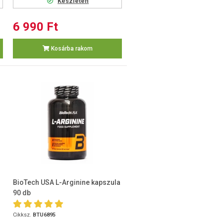
Készleten
6 990 Ft
Kosárba rakom
BioTech USA L-Arginine kapszula
90 db
Cikksz.
BTU6895