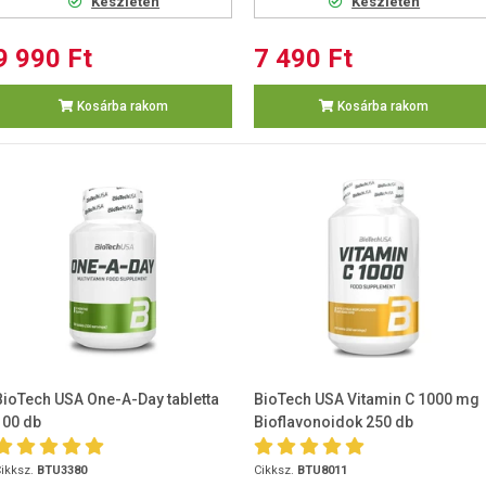
Készleten
Készleten
9 990 Ft
7 490 Ft
Kosárba rakom
Kosárba rakom
BioTech USA One-A-Day tabletta
BioTech USA Vitamin C 1000 mg
100 db
Bioflavonoidok 250 db
ikksz.
BTU3380
Cikksz.
BTU8011