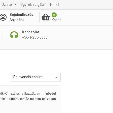
Üzleteink
Ügyfélszolgálat
Bejelentkezés
0
Kosár
Saját fiók
Kapcsolat
+36-1-255-0555
Relevancia szerint
ndkívül széles választékban
minőségi
 kínál
glutén-, laktóz mentes és vegán