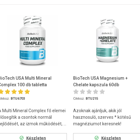
BioTech USA Multi Mineral
BioTech USA Magnesium +
Complex 100 db tabletta
Chelate kapszula 60db
ikksz.
BTU6703
Cikksz.
BTU215
A Multi Mineral Complex fő elemei
Azoknak ajánljuk, akik jól
elősegítik a csontok normál
hasznosuló, szerves * kötésű
fejlődését, az izmok működését, ...
magnéziumot keresnek!
Készleten
Készleten