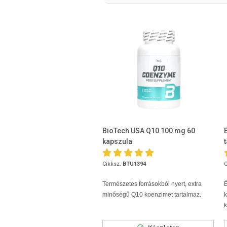
BioTech USA Q10 100 mg 60
kapszula
t
Cikksz.
BTU1394
C
Természetes forrásokból nyert, extra
minőségű Q10 koenzimet tartalmaz.
k
k