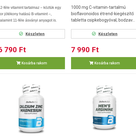
1000 mg C-vitamin-tartalmú
2-féle vitamint tartalmaz – köztük egy
bioflavonoidos étrend-kiegészítő
or jótékony hatású B-vitamint –,
tabletta csipkebogyóval, bodzav...
alamint 11-féle ásványi anyagot is.
Készleten
Készleten
6 790 Ft
7 990 Ft
Kosárba rakom
Kosárba rakom