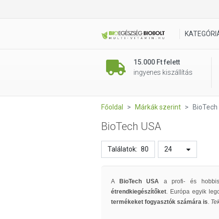
KATEGÓRI
15.000 Ft felett
ingyenes kiszállítás
Főoldal
Márkák szerint
BioTech
BioTech USA
Találatok:
80
24
A
BioTech USA
a profi- és hobbisp
étrendkiegészítőket
. Európa egyik leg
termékeket fogyasztók számára is
.
Te