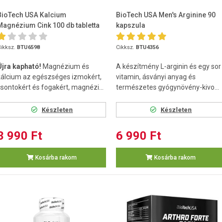
BioTech USA Kalcium
BioTech USA Men's Arginine 90
Magnézium Cink 100 db tabletta
kapszula
ikksz.
BTU6598
Cikksz.
BTU4356
Újra kapható!
Magnézium és
A készítmény L-arginin és egy sor
kálcium az egészséges izmokért,
vitamin, ásványi anyag és
csontokért és fogakért, magnézi...
természetes gyógynövény-kivo...
Készleten
Készleten
3 990 Ft
6 990 Ft
Kosárba rakom
Kosárba rakom