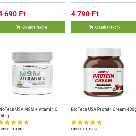
4 690 Ft
4 790 Ft
Kosárba rakom
Kosárba rakom
BioTech USA MSM + Vitamin C
BioTech USA Protein Cream 400
150 g
ikksz.
BTU7013
Cikksz.
BTU5162