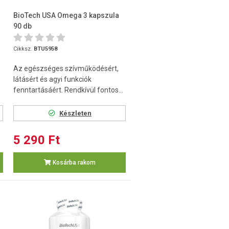
BioTech USA Omega 3 kapszula
90 db
Cikksz.
BTU5958
Az egészséges szívműködésért,
látásért és agyi funkciók
fenntartásáért. Rendkívül fontos...
Készleten
5 290 Ft
Kosárba rakom