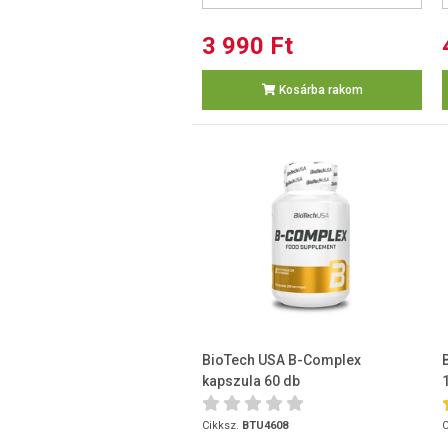
3 990 Ft
Kosárba rakom
BioTech USA B-Complex
kapszula 60 db
Cikksz.
BTU4608
C