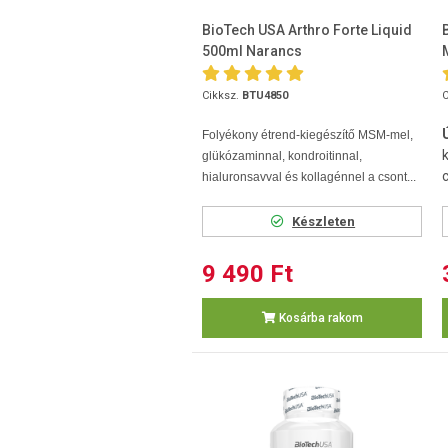
BioTech USA Arthro Forte Liquid
500ml Narancs
Cikksz.
BTU4850
C
Folyékony étrend-kiegészítő MSM-mel,
glükózaminnal, kondroitinnal,
hialuronsavval és kollagénnel a csont...
Készleten
9 490 Ft
Kosárba rakom