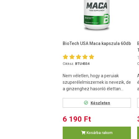
BioTech USA Maca kapszula 60db
Cikksz.
BTU4554
C
Nem véletlen, hogy a peruiak
szuperélelmiszernek is nevezik, de
a ginzenghez hasonló élettan...
Készleten
6 190 Ft
Kosárba rakom