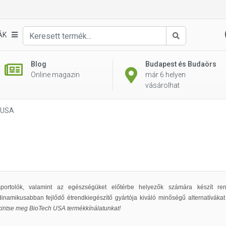
ÁK
Keresés
Blog
Budapest és Budaörs
Online magazin
már 6 helyen
vásárolhat
 USA
ortolók, valamint az egészségüket előtérbe helyezők számára készít re
dinamikusabban fejlődő étrendkiegészítő gyártója kiváló minőségű alternatívákat
kintse meg BioTech USA termékkínálatunkat!