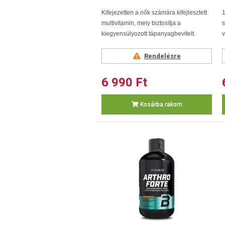
Kifejezetten a nők számára kifejlesztett
1
multivitamin, mely biztosítja a
s
kiegyensúlyozott tápanyagbevitelt.
v
Rendelésre
6 990 Ft
Kosárba rakom