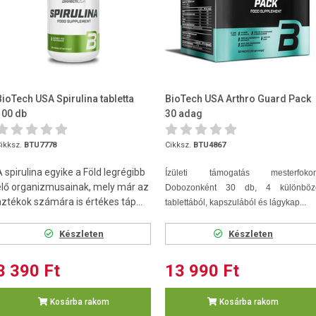
BioTech USA Spirulina tabletta
BioTech USA Arthro Guard Pack
100 db
30 adag
ikksz.
BTU7778
Cikksz.
BTU4867
A spirulina egyike a Föld legrégibb
Ízületi támogatás mesterfokon
élő organizmusainak, mely már az
Dobozonként 30 db, 4 különböz
aztékok számára is értékes táp...
tablettából, kapszulából és lágykap...
Készleten
Készleten
3 390 Ft
13 990 Ft
Kosárba rakom
Kosárba rakom