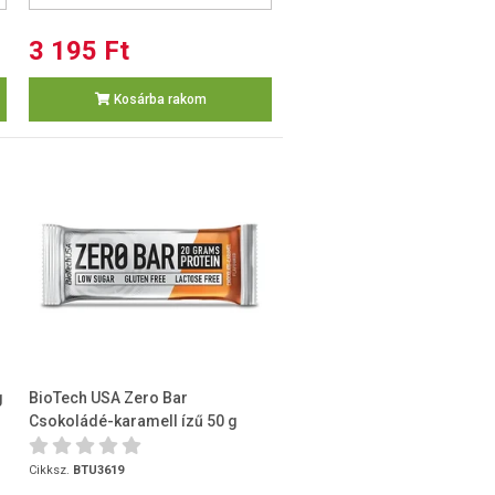
3 195 Ft
Kosárba rakom
g
BioTech USA Zero Bar
Csokoládé-karamell ízű 50 g
Cikksz.
BTU3619