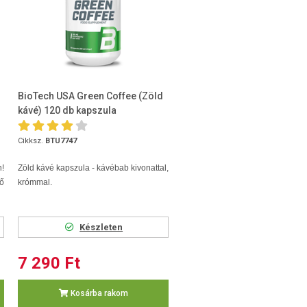
BioTech USA Green Coffee (Zöld
kávé) 120 db kapszula
Cikksz.
BTU7747
!
Zöld kávé kapszula - kávébab kivonattal,
ő
krómmal.
Készleten
7 290 Ft
Kosárba rakom