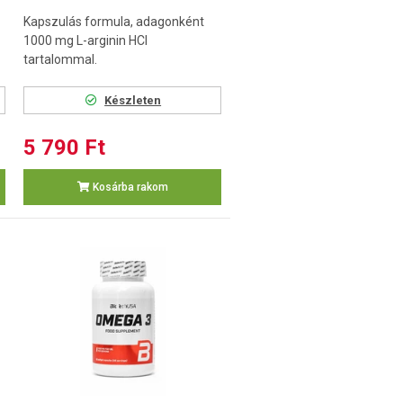
Kapszulás formula, adagonként
1000 mg L-arginin HCl
tartalommal.
Készleten
5 790 Ft
Kosárba rakom