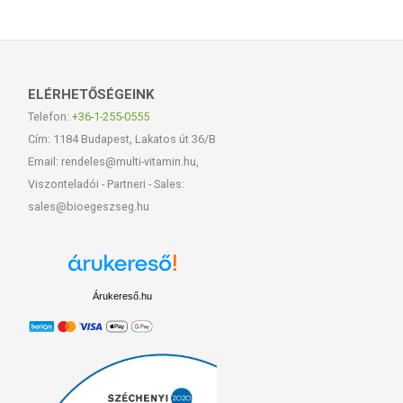
ELÉRHETŐSÉGEINK
Telefon:
+36-1-255-0555
Cím: 1184 Budapest, Lakatos út 36/B
Email: rendeles@multi-vitamin.hu,
Viszonteladói - Partneri - Sales:
sales@bioegeszseg.hu
Árukereső.hu