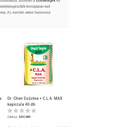
nosavakból, azonban a
szívbetegek
és
lálékkiegészítők formájában kell
meg. A L-karnitin akkor hasznosul
a
Dr. Chen Szűztea + C.L.A. MAX
kapszula 40 db
Cikksz.
DRC489