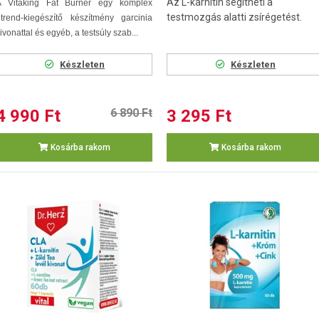
Az L-karnitin segítheti a
A Vitaking Fat Burner egy komplex
testmozgás alatti zsírégetést.
trend-kiegészítő készítmény garcinia
ivonattal és egyéb, a testsúly szab...
Készleten
Készleten
4 990 Ft
6 890 Ft
3 295 Ft
Kosárba rakom
Kosárba rakom