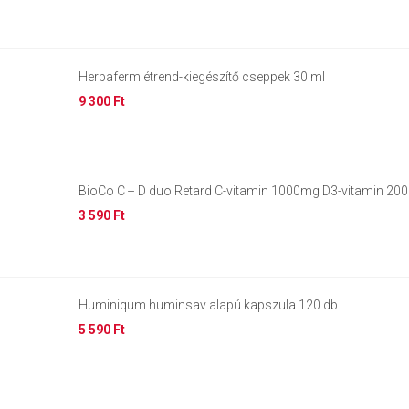
Herbaferm étrend-kiegészítő cseppek 30 ml
9 300 Ft
BioCo C + D duo Retard C-vitamin 1000mg D3-vitamin 20
3 590 Ft
Huminiqum huminsav alapú kapszula 120 db
5 590 Ft