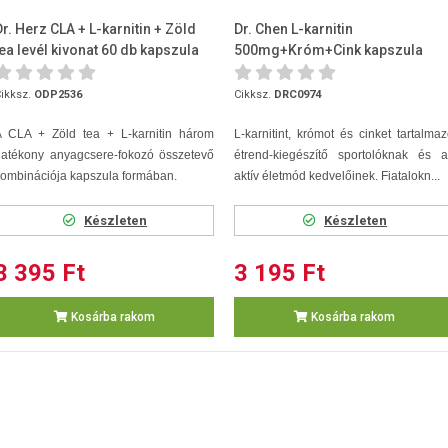
Dr. Herz CLA + L-karnitin + Zöld
Dr. Chen L-karnitin
tea levél kivonat 60 db kapszula
500mg+Króm+Cink kapszula
60db
ikksz.
ODP2536
Cikksz.
DRC0974
A CLA + Zöld tea + L-karnitin három
L-karnitint, krómot és cinket tartalma
hatékony anyagcsere-fokozó összetevő
étrend-kiegészítő sportolóknak és a
ombinációja kapszula formában.
aktív életmód kedvelőinek. Fiatalokn...
Készleten
Készleten
3 395 Ft
3 195 Ft
Kosárba rakom
Kosárba rakom