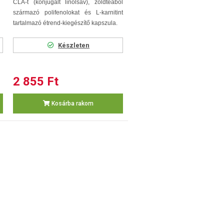
CLA-t (konjugált linolsav), zöldteából
származó polifenolokat és L-karnitint
tartalmazó étrend-kiegészítő kapszula.
Készleten
2 855 Ft
Kosárba rakom