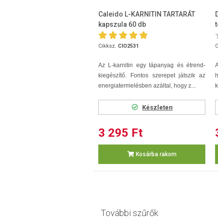
Caleido L-KARNITIN TARTARÁT
kapszula 60 db
Cikksz.
CIO2531
C
Az L-karnitin egy tápanyag és étrend-
kiegészítő. Fontos szerepet játszik az
energiatermelésben azáltal, hogy z...
k
Készleten
3 295 Ft
Kosárba rakom
További szűrők