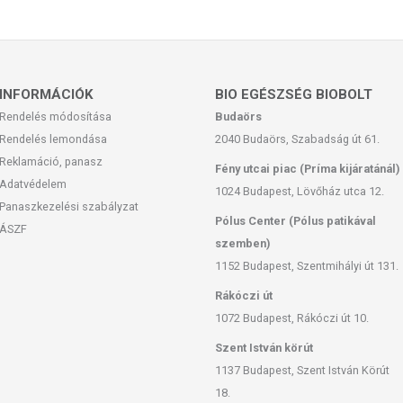
INFORMÁCIÓK
BIO EGÉSZSÉG BIOBOLT
Rendelés módosítása
Budaörs
Rendelés lemondása
2040 Budaörs, Szabadság út 61.
Reklamáció, panasz
Fény utcai piac (Príma kijáratánál)
Adatvédelem
1024 Budapest, Lövőház utca 12.
Panaszkezelési szabályzat
Pólus Center (Pólus patikával
ÁSZF
szemben)
1152 Budapest, Szentmihályi út 131.
Rákóczi út
1072 Budapest, Rákóczi út 10.
Szent István körút
1137 Budapest, Szent István Körút
18.