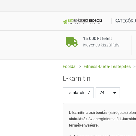
KATEGÓRI
15.000 Ft felett
ingyenes kiszállítás
Főoldal
Fitness-Diéta-Testépítés
L-karnitin
Találatok:
7
24
L-karnitin
a
zsírbontás
(zsírégetés) ele
alakulását
. Az energiatermelő
L-karnitin
termékenységre
.