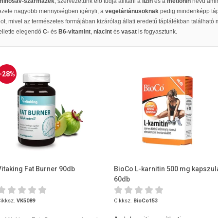
minosav-származék
, szervezetünk elő tudja állítani a
lizin
és a
metionin
nevű ami
ezete nagyobb mennyiségben igényli, a
vegetáriánusoknak
pedig mindenképp táp
, mivel az természetes formájában kizárólag állati eredetű táplálékban található 
ellette elegendő
C-
és
B6-vitamint
,
niacint
és
vasat
is fogyasztunk.
-28%
Vitaking Fat Burner 90db
BioCo L-karnitin 500 mg kapszul
60db
ikksz.
VK5089
Cikksz.
BioCo153