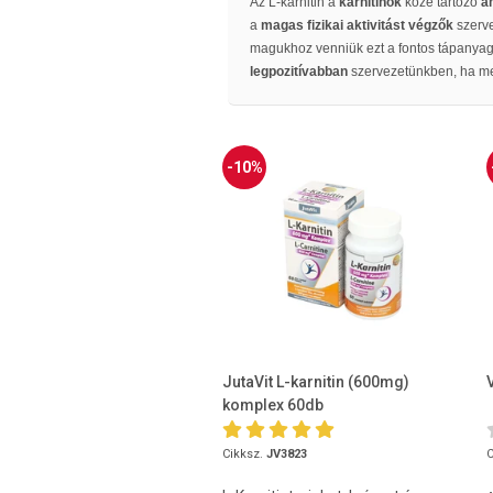
Az L-karnitin a
karnitinok
közé tartozó
a
a
magas fizikai aktivitást végzők
szerv
magukhoz venniük ezt a fontos tápanyagot
legpozitívabban
szervezetünkben, ha m
-10%
JutaVit L-karnitin (600mg)
komplex 60db
Cikksz.
JV3823
C