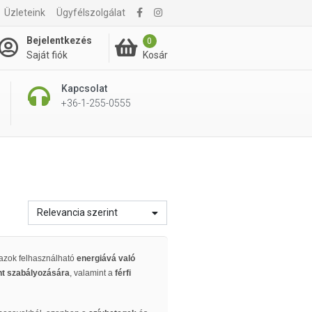
Üzleteink
Ügyfélszolgálat
Bejelentkezés
0
Kosár
Saját fiók
Kapcsolat
+36-1-255-0555
Relevancia szerint
n azok felhasználható
energiává való
nt szabályozására
, valamint a
férfi