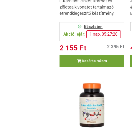
L-Karnitint, cinket, krómot és
zöldtea kivonatot tartalmazó
é
étrendkiegészítő készítmény.
k
Készleten
Akció lejár:
1 nap, 05:27:19
2 155 Ft
2 395 Ft
Kosárba rakom