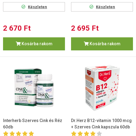
Készleten
Készleten
2 670 Ft
2 695 Ft
Kosárba rakom
Kosárba rakom
Interherb Szerves Cink és Réz
Dr.Herz B12-vitamin 1000 mcg
60db
+ Szerves Cink kapszula 60db