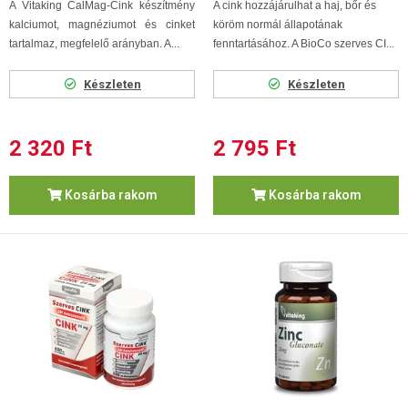
A Vitaking CalMag-Cink készítmény
A cink hozzájárulhat a haj, bőr és
kalciumot, magnéziumot és cinket
köröm normál állapotának
tartalmaz, megfelelő arányban. A...
fenntartásához. A BioCo szerves CI...
Készleten
Készleten
2 320 Ft
2 795 Ft
Kosárba rakom
Kosárba rakom