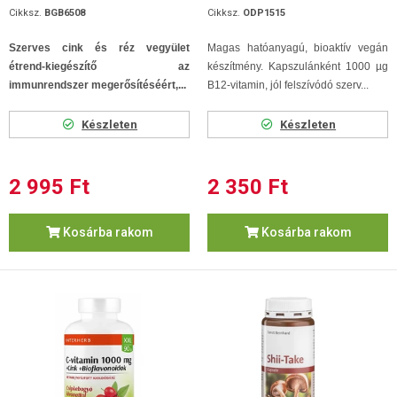
Cikksz.
BGB6508
Cikksz.
ODP1515
Szerves cink és réz vegyület
Magas hatóanyagú, bioaktív vegán
étrend-kiegészítő az
készítmény. Kapszulánként 1000 µg
immunrendszer megerősítéséért,...
B12-vitamin, jól felszívódó szerv...
Készleten
Készleten
2 995 Ft
2 350 Ft
Kosárba rakom
Kosárba rakom