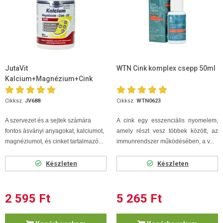
JutaVit
WTN Cink komplex csepp 50ml
Kalcium+Magnézium+Cink
Forte 90 db
Cikksz.
JV688
Cikksz.
WTN0623
A szervezet és a sejtek számára
A cink egy esszenciális nyomelem,
fontos ásványi anyagokat, kalciumot,
amely részt vesz többek között, az
magnéziumot, és cinket tartalmazó...
immunrendszer működésében, a v...
Készleten
Készleten
2 595 Ft
5 265 Ft