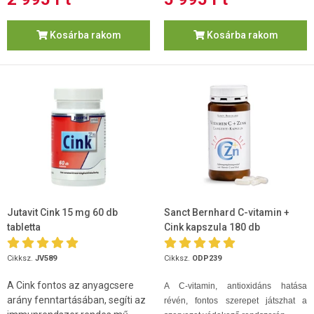
Kosárba rakom
Kosárba rakom
Jutavit Cink 15 mg 60 db
Sanct Bernhard C-vitamin +
tabletta
Cink kapszula 180 db
Cikksz.
JV589
Cikksz.
ODP239
A Cink fontos az anyagcsere
A C-vitamin, antioxidáns hatása
arány fenntartásában, segíti az
révén, fontos szerepet játszhat a