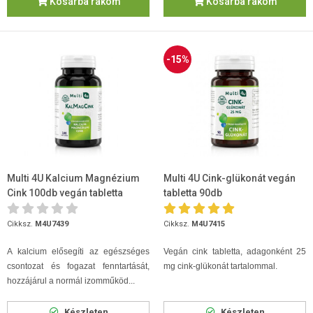
Kosárba rakom
Kosárba rakom
-15%
Multi 4U Kalcium Magnézium
Multi 4U Cink-glükonát vegán
Cink 100db vegán tabletta
tabletta 90db
Cikksz.
M4U7439
Cikksz.
M4U7415
A kalcium elősegíti az egészséges
Vegán cink tabletta, adagonként 25
csontozat és fogazat fenntartását,
mg cink-glükonát tartalommal.
hozzájárul a normál izomműköd...
Készleten
Készleten