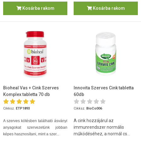
Kosárba rakom
Kosárba rakom
Bioheal Vas + Cink Szerves
Innovita Szerves Cink tabletta
Komplex tabletta 70 db
60db
Cikksz.
ETP1893
Cikksz.
BioCo006
A cink hozzájárul az
A szerves kötésben található ásványi
immunrendszer normális
anyagokat szervezetünk jobban
működéséhez, a normál cs...
képes hasznosítani, mint a szer...