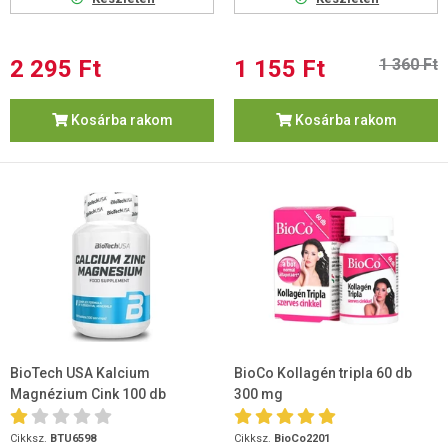
2 295 Ft
1 155 Ft
1 360 Ft
Kosárba rakom
Kosárba rakom
BioTech USA Kalcium
BioCo Kollagén tripla 60 db
Magnézium Cink 100 db
300 mg
tabletta
Cikksz.
BTU6598
Cikksz.
BioCo2201