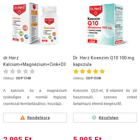
dr.Herz
Dr. Herz Koenzim Q10 100 mg
Kalcium+Magnézium+Cink+D3
kapszula
90db
Cikksz.
ODP1348
Cikksz.
ODP1508
A kalcium és a magnézium
Koenzim Q10-et, E-vitamint és jól
szükséges a normál fogazat,
hasznosuló, szerves cinket
csontozat fenntartásához, hozzájá...
tartalmazó étrend-kiegészítő.
Rendelésre
Készleten
2 995 Ft
5 995 Ft