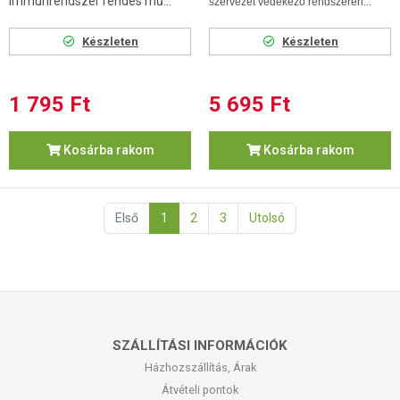
immunrendszer rendes mű...
szervezet védekező rendszerén...
Készleten
Készleten
1 795 Ft
5 695 Ft
Kosárba rakom
Kosárba rakom
Első
1
2
3
Utolsó
SZÁLLÍTÁSI INFORMÁCIÓK
Házhozszállítás, Árak
Átvételi pontok