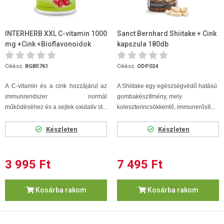
INTERHERB XXL C-vitamin 1000
Sanct Bernhard Shiitake + Cink
mg +Cink +Bioflavonoidok
kapszula 180db
90db
Cikksz.
BGB5761
Cikksz.
ODP024
A C-vitamin és a cink hozzájárul az
A Shiitake egy egészségvédő hatású
immunrendszer normál
gombakészítmény, mely
működéséhez és a sejtek oxidatív st...
koleszterincsökkentő, immunerősít...
Készleten
Készleten
3 995 Ft
7 495 Ft
Kosárba rakom
Kosárba rakom