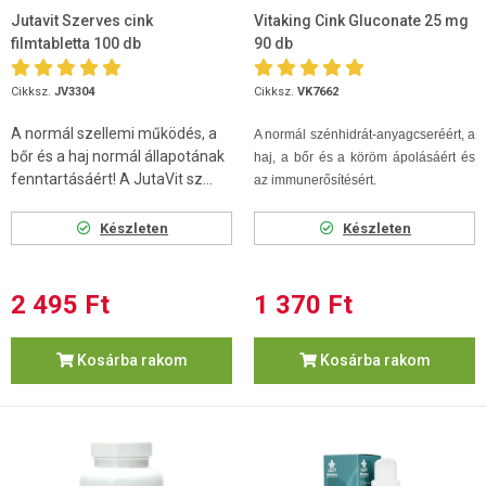
Jutavit Szerves cink
Vitaking Cink Gluconate 25 mg
filmtabletta 100 db
90 db
Cikksz.
JV3304
Cikksz.
VK7662
A normál szellemi működés, a
A normál szénhidrát-anyagcseréért, a
bőr és a haj normál állapotának
haj, a bőr és a köröm ápolásáért és
fenntartásáért! A JutaVit sz...
az immunerősítésért.
Készleten
Készleten
2 495 Ft
1 370 Ft
Kosárba rakom
Kosárba rakom