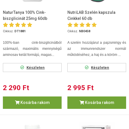
NaturTanya 100% Cink-
NutriLAB Szelén kapszula
biszglicinát 25mg 60db
Cinkkel 60 db
Cikksz.
DT1881
Cikksz.
NB0458
100%-ban cink-biszglicinátból
A szelén hozzájárul a pajzsmirigy és
származó, maximális mennyiségű
az immunrendszer normál
aminosav kelát formájú, magas...
működéséhez, a haj és a köröm ...
Készleten
Készleten
2 290 Ft
2 995 Ft
Kosárba rakom
Kosárba rakom