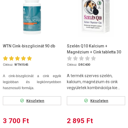
WTN Cink-biszglicinát 90 db
Szelén Q10 Kalcium +
Magnézium + Cink tabletta 30
db (Dr.Chen)
Cikksz.
WTN1545
Cikksz.
DRC400
A termék szerves szelén,
A cink-biszglicinát a cink egyik
kalcium, magnézium és cink
legjobban és legkönnyebben
vegyületek kombinációja kie...
hasznosuló formája.
Készleten
Készleten
3 700 Ft
2 895 Ft