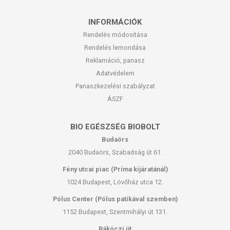
INFORMÁCIÓK
Rendelés módosítása
Rendelés lemondása
Reklamáció, panasz
Adatvédelem
Panaszkezelési szabályzat
ÁSZF
BIO EGÉSZSÉG BIOBOLT
Budaörs
2040 Budaörs, Szabadság út 61.
Fény utcai piac (Príma kijáratánál)
1024 Budapest, Lövőház utca 12.
Pólus Center (Pólus patikával szemben)
1152 Budapest, Szentmihályi út 131.
Rákóczi út