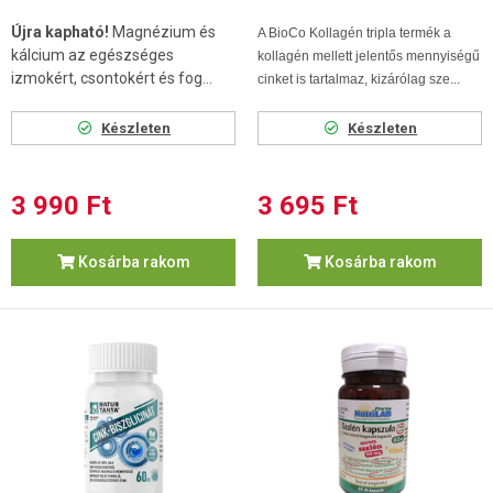
Újra kapható!
Magnézium és
A BioCo Kollagén tripla termék a
kálcium az egészséges
kollagén mellett jelentős mennyiségű
izmokért, csontokért és fog...
cinket is tartalmaz, kizárólag sze...
Készleten
Készleten
3 990 Ft
3 695 Ft
Kosárba rakom
Kosárba rakom