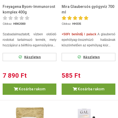
Freyagena Byom-Immunorost
Mira Glaubersós gyógyvíz 700
komplex 400g
ml
Cikksz.
HRK2000
Cikksz.
HH335
Szabadalmaztatott, vízben oldódó
+50Ft betétdíj / palack
A glaubersó
rostokat tartalmazó termék, mely
epehólyag-összehúzó hatásának
hozzájárul a bélflóra egyensúlyána...
köszönhetően az epehólyag kiür...
Készleten
Készleten
7 890 Ft
585 Ft
Kosárba rakom
Kosárba rakom