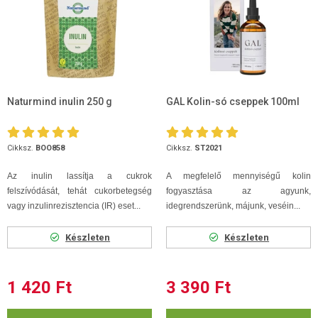
Naturmind inulin 250 g
GAL Kolin-só cseppek 100ml
Cikksz.
BOO858
Cikksz.
ST2021
Az inulin lassítja a cukrok
A megfelelő mennyiségű kolin
felszívódását, tehát cukorbetegség
fogyasztása az agyunk,
vagy inzulinrezisztencia (IR) eset...
idegrendszerünk, májunk, veséin...
Készleten
Készleten
1 420 Ft
3 390 Ft