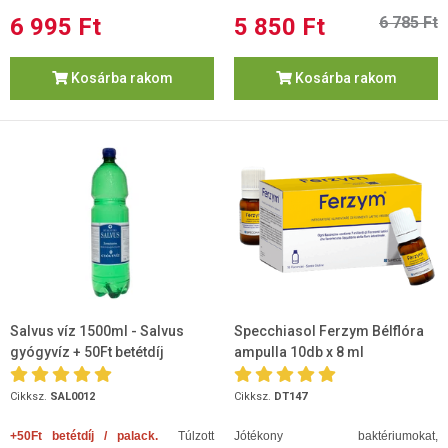
6 995 Ft
5 850 Ft
6 785 Ft
Kosárba rakom
Kosárba rakom
Salvus víz 1500ml - Salvus
Specchiasol Ferzym Bélflóra
gyógyvíz + 50Ft betétdíj
ampulla 10db x 8 ml
Cikksz.
SAL0012
Cikksz.
DT147
+50Ft betétdíj / palack.
Túlzott
Jótékony baktériumokat,