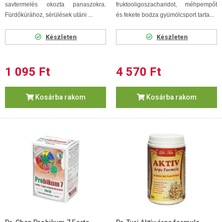
savtermelés okozta panaszokra.
fruktooligoszacharidot, méhpempőt
F
ürdőkúrához, sérülések utáni ...
és fekete bodza gyümölcsport tarta...
Készleten
Készleten
1 095 Ft
4 570 Ft
Kosárba rakom
Kosárba rakom