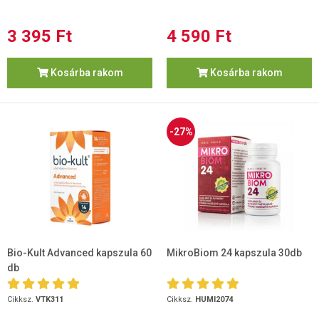
3 395 Ft
4 590 Ft
Kosárba rakom
Kosárba rakom
-27%
Bio-Kult Advanced kapszula 60
MikroBiom 24 kapszula 30db
db
Cikksz.
VTK311
Cikksz.
HUMI2074