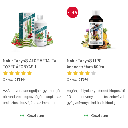
-14%
Natur Tanya® ALOE VERA ITAL
Natur Tanya® LIPO+
TŐZEGÁFONYÁS 1L
koncentrátum 500ml
Cikksz.
DT2444
Cikksz.
DT674
Az Aloe vera támogatja a gyomor-, és
Vegán, folyékony étrend-kiegészítő
bélrendszer egészségét, segíti az
13 növényi összetevővel,
emésztést, hozzájárul az immunre...
gyógynövényekkel és fruktoolig...
Készleten
Készleten