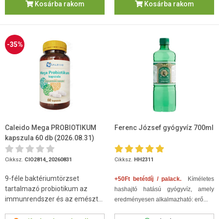
Kosárba rakom
Kosárba rakom
-35%
Caleido Mega PROBIOTIKUM
Ferenc József gyógyvíz 700ml
kapszula 60 db (2026.08.31)
Cikksz.
CIO2814_20260831
Cikksz.
HH2311
9-féle baktériumtörzset
+50Ft betétdíj / palack.
Kíméletes
tartalmazó probiotikum az
hashajtó hatású gyógyvíz, amely
immunrendszer és az emészt...
eredményesen alkalmazható: erő...