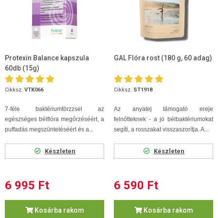
Protexin Balance kapszula
GAL Flóra rost (180 g, 60 adag)
60db (15g)
Cikksz.
VTK066
Cikksz.
ST1918
7-féle baktériumtörzzsel az
Az anyatej támogató ereje
egészséges bélflóra megőrzéséért, a
felnőtteknek - a jó bélbaktériumokat
puffadás megszüntetéséért és a...
segíti, a rosszakat visszaszorítja. A...
Készleten
Készleten
6 995 Ft
6 590 Ft
Kosárba rakom
Kosárba rakom