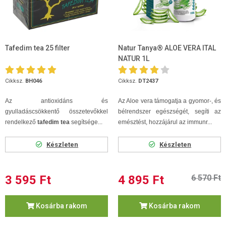
Tafedim tea 25 filter
Natur Tanya® ALOE VERA ITAL
NATUR 1L
Cikksz.
BH046
Cikksz.
DT2437
Az antioxidáns és
Az Aloe vera támogatja a gyomor-, és
gyulladáscsökkentő összetevőkkel
bélrendszer egészségét, segíti az
rendelkező
tafedim tea
segítsége...
emésztést, hozzájárul az immunr...
Készleten
Készleten
3 595 Ft
4 895 Ft
6 570 Ft
Kosárba rakom
Kosárba rakom