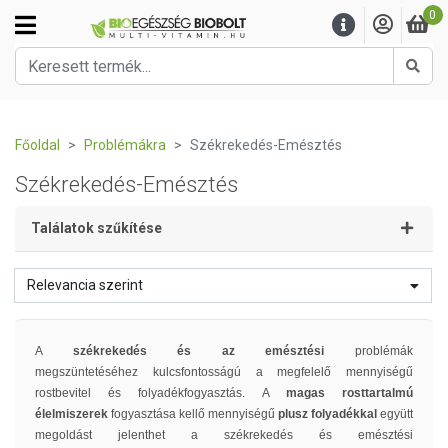
0
Kere
Főoldal
Problémákra
Székrekedés-Emésztés
Székrekedés-Emésztés
Találatok szűkítése
Relevancia szerint
A
székrekedés és az emésztési
problémák
megszüntetéséhez kulcsfontosságú a megfelelő mennyiségű
rostbevitel és folyadékfogyasztás. A
magas rosttartalmú
élelmiszerek
fogyasztása kellő mennyiségű
plusz folyadékkal
együtt
megoldást jelenthet a székrekedés és emésztési