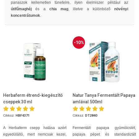
panaszok kellemetlen tüneteire, ilyen élelmiszer például az
útifűmaghéj
és a
chia mag
, illetve a különböző
növényi
koncentrátumok
.
-10%
Herbaferm étrend-kiegészítő
Natur Tanya Fermentált Papaya
cseppek 30 ml
amlával 500ml
Cikksz.
HBF4371
Cikksz.
DT2840
A Herbaferm csepp hatása azért
Fermentált papaya gyümölcslét,
egyedülálló, mert nemcsak kezel,
papaya pépet és standardizált