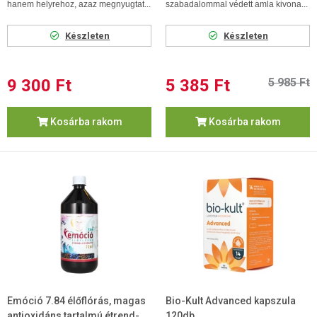
hanem helyrehoz, azaz megnyugtat...
szabadalommal védett amla kivona...
Készleten
Készleten
9 300 Ft
5 385 Ft
5 985 Ft
Kosárba rakom
Kosárba rakom
Emóció 7.84 élőflórás, magas
Bio-Kult Advanced kapszula
antioxidáns tartalmú étrend-
120db