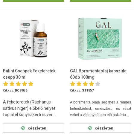
Bálint Cseppek Feketeretek
GAL Borsmentaolaj kapszula
csepp 30 ml
60db 100mg
Cikksz.
BCS056
Cikksz.
ST1857
A feketeretek (Raphanus
A borsmenta olaja segítheti a rendes
sativus niger) előkelő helyet
bélműködést, emésztést, és részt
foglal el konyhakerti növén...
vehet a vékonybélben élő baktériu...
Készleten
Készleten