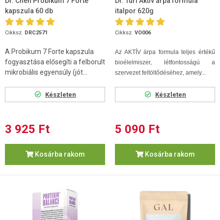
Dr. Chen Probikum 7 Forte
Dr. Turi Aktív árpa formula
kapszula 60 db
italpor 620g
Cikksz.
DRC2571
Cikksz.
VO006
A Probikum 7 Forte kapszula
Az AKTÍV árpa formula teljes értékű
fogyasztása elősegíti a felborult
bioélelmiszer, létfontosságú a
mikrobiális egyensúly (jót...
szervezet feltöltődéséhez, amely...
Készleten
Készleten
3 925 Ft
5 090 Ft
Kosárba rakom
Kosárba rakom