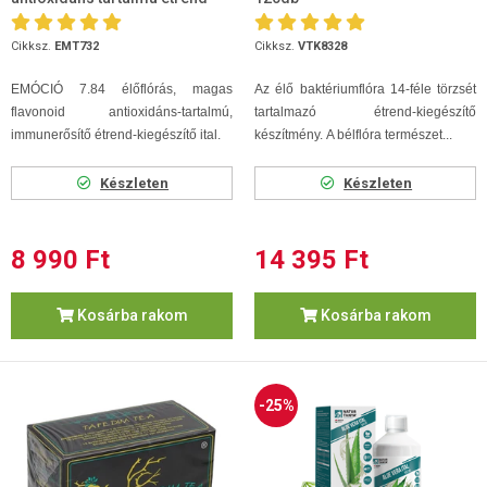
kieg.
Cikksz.
EMT732
Cikksz.
VTK8328
EMÓCIÓ 7.84 élőflórás, magas
Az élő baktériumflóra 14-féle törzsét
flavonoid antioxidáns-tartalmú,
tartalmazó étrend-kiegészítő
immunerősítő étrend-kiegészítő ital.
készítmény. A bélflóra természet...
Készleten
Készleten
8 990 Ft
14 395 Ft
Kosárba rakom
Kosárba rakom
-25%