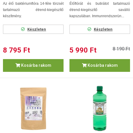
Az élő baktériumflóra 14-féle törzsét
Élőflórát és butirátot tartalmazó
tartalmazó étrend-kiegészítő
étrend-kiegészítő saválló
készítmény.
kapszulában. Immunrendszerün...
Készleten
Készleten
8 795 Ft
5 990 Ft
8 190 Ft
Kosárba rakom
Kosárba rakom