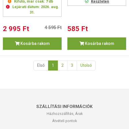
Kifutó, már csak:
7 db
Készleten
Lejárati dátum:
2026. aug.
31.
2 995 Ft
4 595 Ft
585 Ft
Kosárba rakom
Kosárba rakom
Első
1
2
3
Utolsó
SZÁLLÍTÁSI INFORMÁCIÓK
Házhozszállítás, Árak
Átvételi pontok