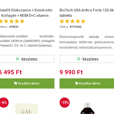
JutaVit Glükozamin + Kondroitin
BioTech USA Arthro Forte 120 db
+ Kollagén + MSM D+C vitamin
tabletta
120db tabletta
ikksz.
JV4509
Cikksz.
BTU5062
Glükozamin-szulfátot, kondroitin-
Étrend-kiegészítő tabletta növény
zulfátot, MSM-et (OptiMSM®), kollagént
kivonatokkal, MSM-mel, glükózaminna
Peptan®), D3- és C-vitamint tartalmaz...
kondroitinnal, hidrolizált porcporral és...
Készleten
Készleten
5 495 Ft
9 990 Ft
Kosárba rakom
Kosárba rakom
-6%
-19%