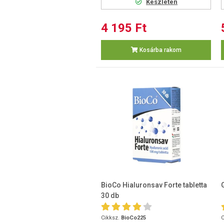
Készleten
4 195 Ft
Kosárba rakom
BioCo Hialuronsav Forte tabletta
30 db
Cikksz.
BioCo225
C