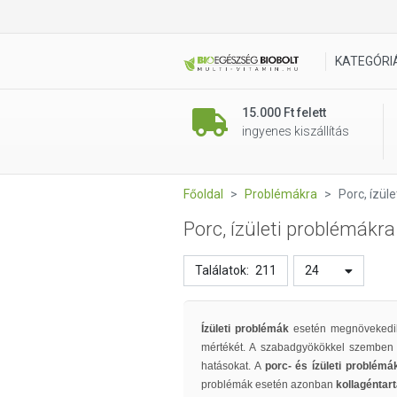
KATEGÓRI
15.000 Ft felett
ingyenes kiszállítás
Főoldal
Problémákra
Porc, ízül
Porc, ízületi problémákra
Találatok:
211
24
Ízületi problémák
esetén megnövekedik
mértékét. A szabadgyökökkel szemben
hatásokat. A
porc- és ízületi problémá
problémák esetén azonban
kollagéntar