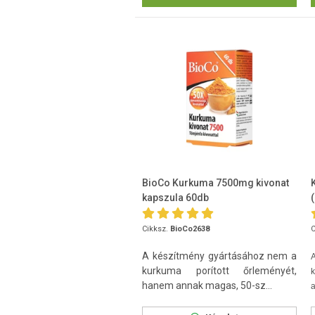
BioCo Kurkuma 7500mg kivonat
kapszula 60db
Cikksz.
BioCo2638
C
A készítmény gyártásához nem a
A
kurkuma porított őrleményét,
k
hanem annak magas, 50-sz...
a