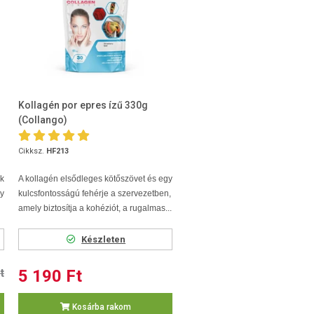
Kollagén por epres ízű 330g
(Collango)
Cikksz.
HF213
k
A kollagén elsődleges kötőszövet és egy
y
kulcsfontosságú fehérje a szervezetben,
amely biztosítja a kohéziót, a rugalmas...
Készleten
t
5 190 Ft
Kosárba rakom