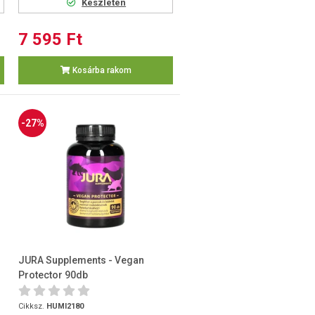
Készleten
7 595 Ft
Kosárba rakom
-27%
JURA Supplements - Vegan
Protector 90db
Cikksz.
HUMI2180