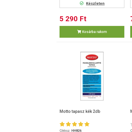
Készleten
5 290 Ft
Kosárba rakom
Motto tapasz kék 2db
Cikksz.
HH826
C