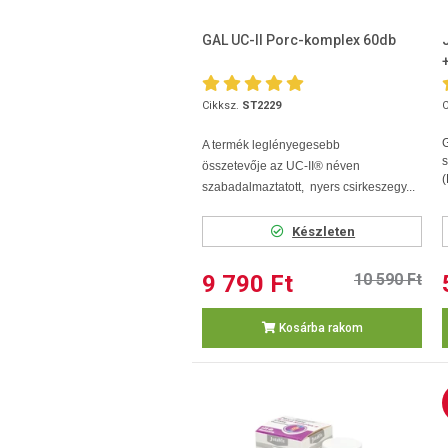
GAL UC-II Porc-komplex 60db
Cikksz.
ST2229
C
A termék leglényegesebb
s
összetevője az UC-II® néven
(
szabadalmaztatott, nyers csirkeszegy...
Készleten
9 790 Ft
10 590 Ft
Kosárba rakom