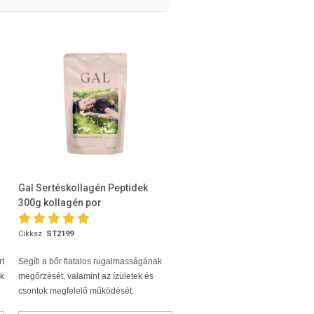
Gal Sertéskollagén Peptidek
300g kollagén por
Cikksz.
ST2199
t
Segíti a bőr fiatalos rugalmasságának
ők
megőrzését, valamint az ízületek és
csontok megfelelő működését.