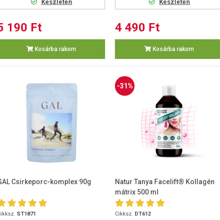
Készleten
Készleten
5 190 Ft
4 490 Ft
Kosárba rakom
Kosárba rakom
-31%
GAL Csirkeporc-komplex 90g
Natur Tanya Facelift® Kollagén
mátrix 500 ml
ikksz.
ST1871
Cikksz.
DT612