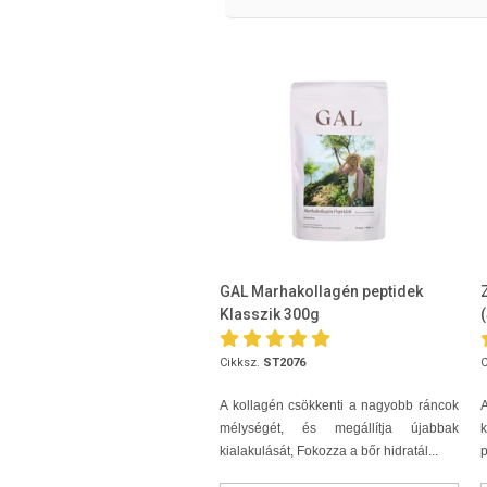
GAL Marhakollagén peptidek
Klasszik 300g
Cikksz.
ST2076
C
A kollagén csökkenti a nagyobb ráncok
A
mélységét, és megállítja újabbak
k
kialakulását, Fokozza a bőr hidratál...
p