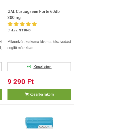
GAL Curcugreen Forte 60db
300mg
Cikksz.
ST1840
i
Mikronizált kurkuma-kivonat felszívódást
l,
segítő mátrixban.
Készleten
9 290 Ft
Kosárba rakom