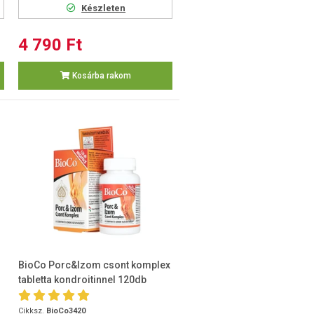
Készleten
4 790 Ft
Kosárba rakom
BioCo Porc&Izom csont komplex
tabletta kondroitinnel 120db
Cikksz.
BioCo3420