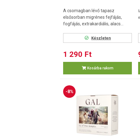
A csomagban lévő tapasz
I
elsősorban migrénes fejfájás,
e
fogfájás, extrakardiális, alacs...
Készleten
1 290 Ft
Kosárba rakom
-8%