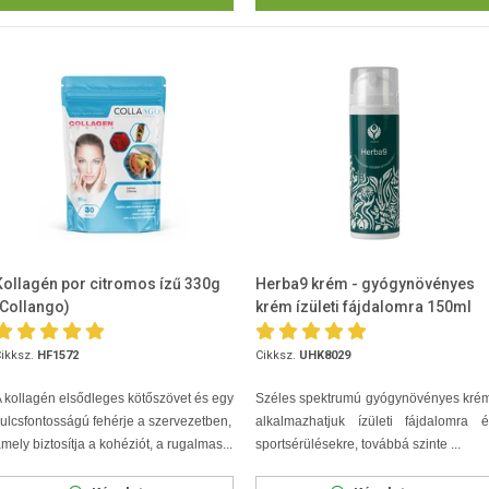
Kollagén por citromos ízű 330g
Herba9 krém - gyógynövényes
(Collangoִ)
krém ízületi fájdalomra 150ml
ikksz.
HF1572
Cikksz.
UHK8029
 kollagén elsődleges kötőszövet és egy
Széles spektrumú gyógynövényes krém
ulcsfontosságú fehérje a szervezetben,
alkalmazhatjuk ízületi fájdalomra é
mely biztosítja a kohéziót, a rugalmas...
sportsérülésekre, továbbá szinte ...