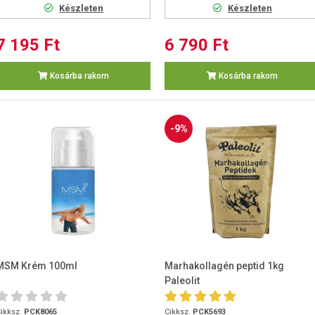
Készleten
Készleten
7 195 Ft
6 790 Ft
Kosárba rakom
Kosárba rakom
-9%
MSM Krém 100ml
Marhakollagén peptid 1kg
Paleolit
ikksz.
PCK8065
Cikksz.
PCK5693