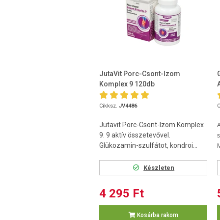
JutaVit Porc-Csont-Izom
Komplex 9 120db
Cikksz.
JV4486
C
Jutavit Porc-Csont-Izom Komplex
A
9. 9 aktív összetevővel.
s
Glükozamin-szulfátot, kondroi...
M
Készleten
4 295 Ft
Kosárba rakom