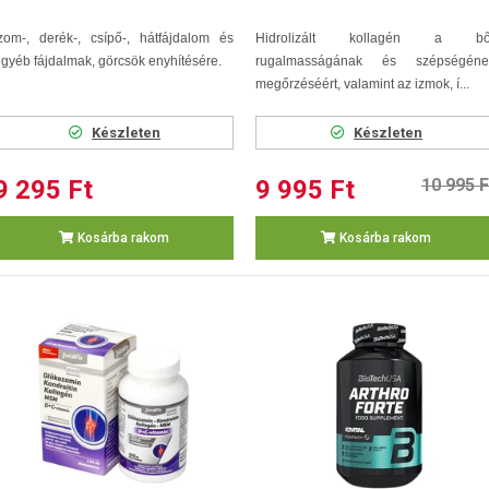
zom-, derék-, csípő-, hátfájdalom és
Hidrolizált kollagén a bő
gyéb fájdalmak, görcsök enyhítésére.
rugalmasságának és szépségéne
megőrzéséért, valamint az izmok, í...
Készleten
Készleten
9 295 Ft
9 995 Ft
10 995 F
Kosárba rakom
Kosárba rakom