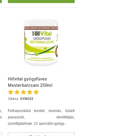
Hillvital gyógyfüves
Mesterbalzsam 250ml
Cikksz.
GYM322
,
Felhasználási terület: reumás, ízületi
s
panaszok, derékfájás,
izomfájdalmak. 12 speciális gyógy...