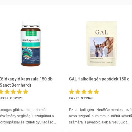
Zöldkagyló kapszula 150 db
GAL Halkollagén peptidek 150 g
(Sanct Bernhard)
ikksz.
ODP123
Cikksz.
ST1949
 magas glükozamin-tartalmú
Ez a kollagén Neu5Gc-mentes, ezér
észítmény segítségül szolgálhat a
azon szigorú autoimmun diétát követ
orckopással és ízületi gyulladáso...
számára is javasolt, akik a Neu5Gc t...