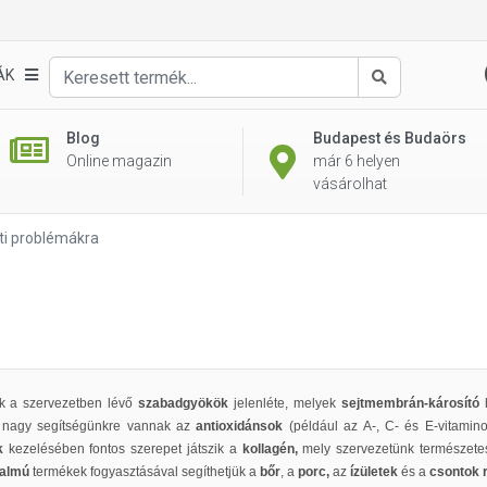
ÁK
Keresés
Blog
Budapest és Budaörs
Online magazin
már 6 helyen
vásárolhat
eti problémákra
 a szervezetben lévő
szabadgyökök
jelenléte, melyek
sejtmembrán-károsító
h
 nagy segítségünkre vannak az
antioxidánsok
(például az A-, C- és E-vitamin
k
kezelésében fontos szerepet játszik a
kollagén,
mely szervezetünk természetes
talmú
termékek fogyasztásával segíthetjük a
bőr
, a
porc,
az
ízületek
és a
csontok 