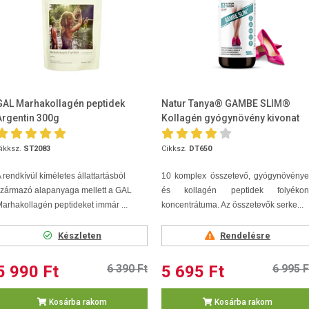
GAL Marhakollagén peptidek
Natur Tanya® GAMBE SLIM®
Argentin 300g
Kollagén gyógynövény kivonat
500ml
ikksz.
ST2083
Cikksz.
DT650
 rendkívül kíméletes állattartásból
10 komplex összetevő, gyógynövénye
zármazó alapanyaga mellett a GAL
és kollagén peptidek folyékon
arhakollagén peptideket immár ...
koncentrátuma. Az összetevők serke...
Készleten
Rendelésre
5 990 Ft
6 390 Ft
5 695 Ft
6 995 F
Kosárba rakom
Kosárba rakom