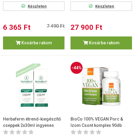
Készleten
Készleten
6 365 Ft
7 490 Ft
27 900 Ft
Kosárba rakom
Kosárba rakom
-44%
Herbaferm étrend-kiegészítő
BioCo 100% VEGAN Porc &
cseppek 2x30ml ingyenes
Izom Csont komplex 90db
szállítással