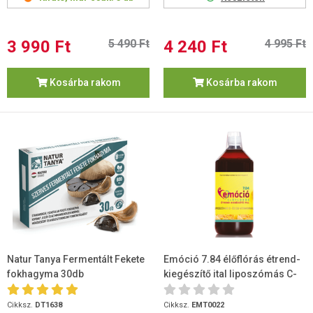
3 990 Ft
5 490 Ft
4 240 Ft
4 995 Ft
Kosárba rakom
Kosárba rakom
Natur Tanya Fermentált Fekete
Emóció 7.84 élőflórás étrend-
fokhagyma 30db
kiegészítő ital liposzómás C-
és D3-vitaminnal 1 L
Cikksz.
DT1638
Cikksz.
EMT0022