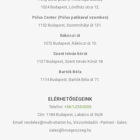
1024 Budapest, Lövőház utca 12.
Pólus Center (Pólus patikával szemben)
1152 Budapest, Szentmihályi út 131.
Rákóczi út
1072 Budapest, Rákóczi út 10.
Szent István körút
1137 Budapest, Szent István Körút 18.
Bartók Béla
1114 Budapest, Bartók Béla út 71.
ELÉRHETŐSÉGEINK
Telefon:
+36-1-255-0555
Cím: 1184 Budapest, Lakatos út 36/B
Email: rendeles@multi-vitamin.hu, Viszonteladói - Partneri - Sales:
sales@bioegeszseg.hu