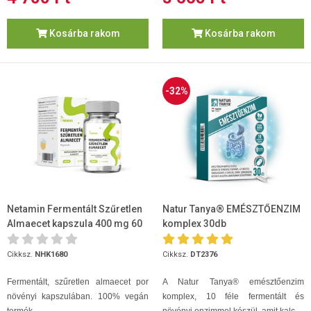
Kosárba rakom
Kosárba rakom
-32%
Netamin Fermentált Szűretlen
Natur Tanya® EMÉSZTŐENZIM
Almaecet kapszula 400 mg 60
komplex 30db
db
Cikksz.
NHK1680
Cikksz.
DT2376
Fermentált, szűretlen almaecet por
A Natur Tanya® emésztőenzim
növényi kapszulában. 100% vegán
komplex, 10 féle fermentált és