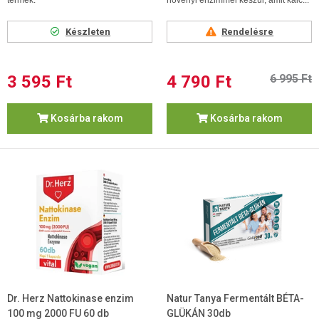
termék.
növényi enzimmel készül, amit kalc...
Készleten
Rendelésre
3 595 Ft
4 790 Ft
6 995 Ft
Kosárba rakom
Kosárba rakom
Dr. Herz Nattokinase enzim
Natur Tanya Fermentált BÉTA-
100 mg 2000 FU 60 db
GLÜKÁN 30db