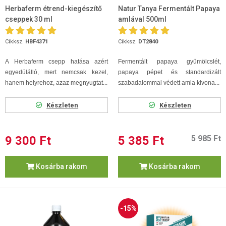
Herbaferm étrend-kiegészítő
Natur Tanya Fermentált Papaya
cseppek 30 ml
amlával 500ml
Cikksz.
HBF4371
Cikksz.
DT2840
A Herbaferm csepp hatása azért
Fermentált papaya gyümölcslét,
egyedülálló, mert nemcsak kezel,
papaya pépet és standardizált
hanem helyrehoz, azaz megnyugtat...
szabadalommal védett amla kivona...
Készleten
Készleten
9 300 Ft
5 385 Ft
5 985 Ft
Kosárba rakom
Kosárba rakom
-15%