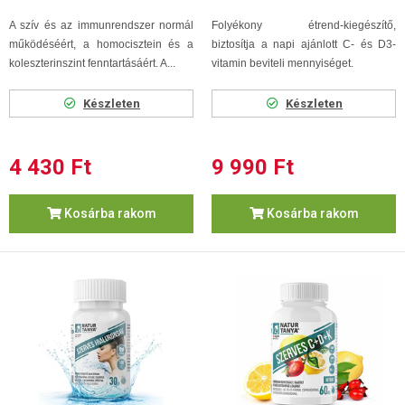
A szív és az immunrendszer normál
Folyékony étrend-kiegészítő,
működéséért, a homocisztein és a
biztosítja a napi ajánlott C- és D3-
koleszterinszint fenntartásáért. A...
vitamin beviteli mennyiséget.
Készleten
Készleten
4 430 Ft
9 990 Ft
Kosárba rakom
Kosárba rakom