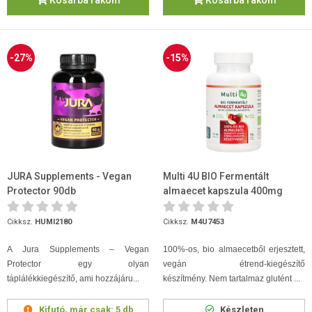
Kosárba rakom
Kosárba rakom
-27%
-15%
JURA Supplements - Vegan
Multi 4U BIO Fermentált
Protector 90db
almaecet kapszula 400mg
75db
Cikksz.
HUMI2180
Cikksz.
M4U7453
A Jura Supplements – Vegan
100%-os, bio almaecetből erjesztett,
Protector egy olyan
vegán étrend-kiegészítő
táplálékkiegészítő, ami hozzájáru...
készítmény.
Nem tartalmaz glutént ...
Kifutó, már csak:
5 db
Készleten