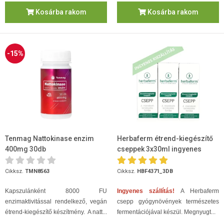
Kosárba rakom
Kosárba rakom
-15%
Tenmag Nattokinase enzim
Herbaferm étrend-kiegészítő
400mg 30db
cseppek 3x30ml ingyenes
szállítással
Cikksz.
TMN8563
Cikksz.
HBF4371_3DB
Kapszulánként 8000 FU
Ingyenes szállítás!
A Herbaferm
enzimaktivitással rendelkező, vegán
csepp gyógynövények természetes
étrend-kiegészítő készítmény.
A natt...
fermentációjával készül. Megnyugt...