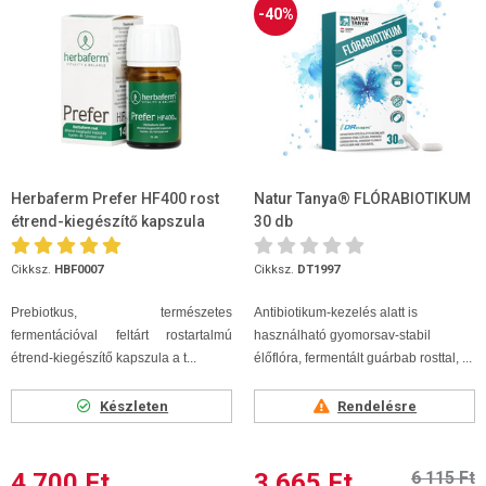
-40%
Herbaferm Prefer HF400 rost
Natur Tanya® FLÓRABIOTIKUM
étrend-kiegészítő kapszula
30 db
14db
Cikksz.
HBF0007
Cikksz.
DT1997
Prebiotkus, természetes
Antibiotikum-kezelés alatt is
fermentációval feltárt rostartalmú
használható gyomorsav-stabil
étrend-kiegészítő kapszula a t...
élőflóra, fermentált guárbab rosttal, ...
Készleten
Rendelésre
4 700 Ft
3 665 Ft
6 115 Ft