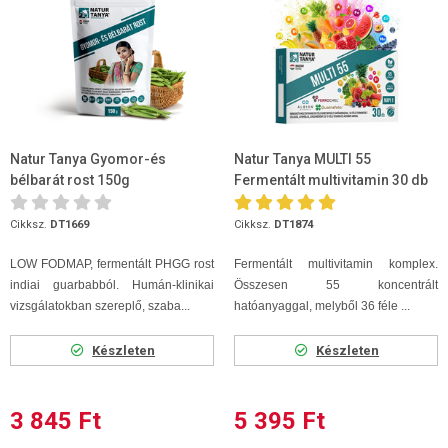
Natur Tanya Gyomor-és
Natur Tanya MULTI 55
bélbarát rost 150g
Fermentált multivitamin 30 db
Cikksz.
DT1669
Cikksz.
DT1874
LOW FODMAP, fermentált PHGG rost
Fermentált multivitamin komplex.
indiai guarbabból. Humán-klinikai
Összesen 55 koncentrált
vizsgálatokban szereplő, szaba...
hatóanyaggal, melyből 36 féle ...
Készleten
Készleten
3 845 Ft
5 395 Ft