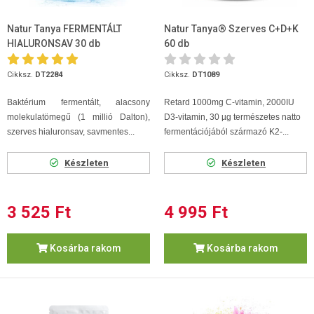
Natur Tanya FERMENTÁLT
Natur Tanya® Szerves C+D+K
HIALURONSAV 30 db
60 db
Cikksz.
DT2284
Cikksz.
DT1089
Baktérium fermentált, alacsony
Retard 1000mg C-vitamin, 2000IU
molekulatömegű (1 millió Dalton),
D3-vitamin, 30 µg természetes natto
szerves hialuronsav, savmentes...
fermentációjából származó K2-...
Készleten
Készleten
3 525 Ft
4 995 Ft
Kosárba rakom
Kosárba rakom