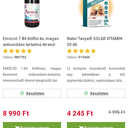
Emóció 7.84 élőflórás, magas
Natur Tanya® SOLAR VITAMIN
antioxidáns tartalmú étrend-
30 db
kieg.
Cikksz.
EMT732
Cikksz.
DT2604
EMÓCIÓ 7.84 élőflórás, magas
11 komplex összetevőt koncentrál
flavonoid antioxidáns-tartalmú,
egy tablettában a bőr
immunerősítő étrend-kiegészítő ital.
pigmentációjához, egészséges álla...
Készleten
Készleten
8 990 Ft
4 245 Ft
4 995 Ft