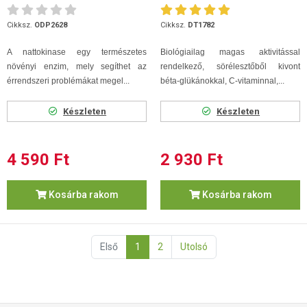
kapszula
Cikksz.
ODP2628
Cikksz.
DT1782
A nattokinase egy természetes
Biológiailag magas aktivitással
növényi enzim, mely segíthet az
rendelkező, sörélesztőből kivont
érrendszeri problémákat megel...
béta-glükánokkal, C-vitaminnal,...
Készleten
Készleten
4 590 Ft
2 930 Ft
Kosárba rakom
Kosárba rakom
Első
1
2
Utolsó