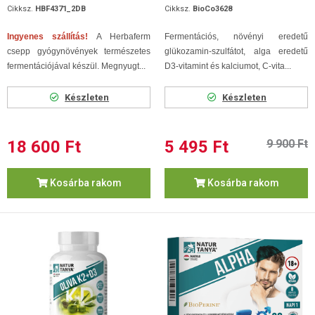
Cikksz.
HBF4371_2DB
Cikksz.
BioCo3628
Ingyenes szállítás!
A Herbaferm
Fermentációs, növényi eredetű
csepp gyógynövények természetes
glükozamin-szulfátot, alga eredetű
fermentációjával készül. Megnyugt...
D3-vitamint és kalciumot, C-vita...
Készleten
Készleten
18 600 Ft
5 495 Ft
9 900 Ft
Kosárba rakom
Kosárba rakom