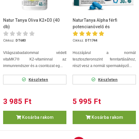
Natur Tanya Oliva K2+D3 (40
NaturTanya Alpha férfi
db)
potencianövelő és
energetizáló tabletta 30db
Cikksz.
DT683
Cikksz.
DT1744
Világszabadalommal védett
Hozzájárul a normál
vitaMK7® K2-vitaminnal az
tesztoszteronszint fenntartásához,
immunrendszer és a csontozat eg...
részt vesz a normál spermaképző...
Készleten
Készleten
3 985 Ft
5 995 Ft
Kosárba rakom
Kosárba rakom