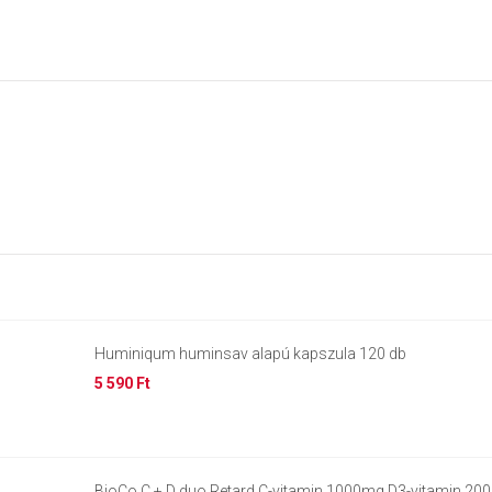
Huminiqum huminsav alapú kapszula 120 db
5 590 Ft
BioCo C + D duo Retard C-vitamin 1000mg D3-vitamin 20