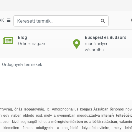
ÁK
Keresés
Blog
Budapest és Budaörs
Online magazin
már 6 helyen
vásárolhat
Ördögnyelv termékek
ontyvirág, óriás leopárdvirág, lt.: Amorphophallus konjac) Ázsiában őshonos n
án egy vízben oldódó rost, mely a gyomorban megduzzadva
intenzív teltségé
t ezen kívül segítségül lehet a
méregtelenítésben
és a
béltisztításban
, valami
t kiemelten fontos odafigyelni a megfelelő folyadékbevitelre, mely fel