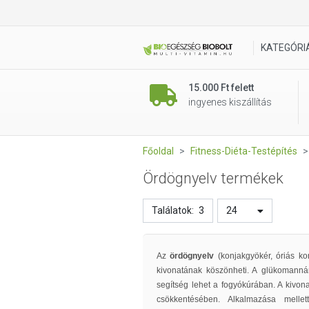
KATEGÓRI
15.000 Ft felett
ingyenes kiszállítás
Főoldal
Fitness-Diéta-Testépítés
Ördögnyelv termékek
Találatok:
3
24
Az
ördögnyelv
(konjakgyökér, óriás k
kivonatának köszönheti. A glükomann
segítség lehet a fogyókúrában. A kivona
csökkentésében. Alkalmazása mellet