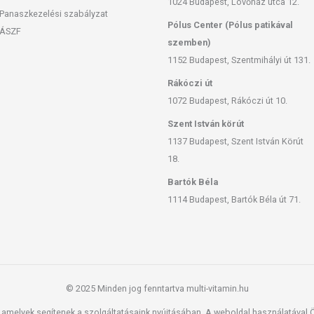
1024 Budapest, Lövőház utca 12.
Panaszkezelési szabályzat
Pólus Center (Pólus patikával
ÁSZF
szemben)
1152 Budapest, Szentmihályi út 131.
Rákóczi út
1072 Budapest, Rákóczi út 10.
Szent István körút
1137 Budapest, Szent István Körút
18.
Bartók Béla
1114 Budapest, Bartók Béla út 71.
© 2025 Minden jog fenntartva multi-vitamin.hu
amelyek segítenek a szolgáltatásaink nyújtásában. A weboldal használatával Ön