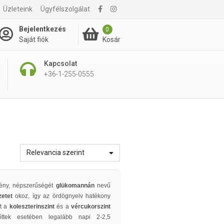
Üzleteink
Ügyfélszolgálat
Bejelentkezés
0
Kosár
Saját fiók
Kapcsolat
+36-1-255-0555
Relevancia szerint
övény, népszerűségét
glükomannán
nevű
rzetet
okoz, így az ördögnyelv hatékony
nt a
koleszterinszint
és a
vércukorszint
nőttek esetében legalább napi 2-2,5