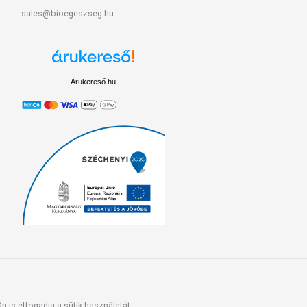
sales@bioegeszseg.hu
Árukereső.hu
 is elfogadja a sütik használatát.