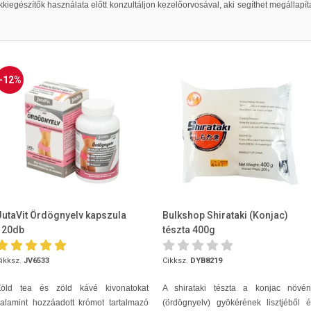
kkiegészítők használata előtt konzultáljon kezelőorvosával, aki segíthet megállapít
-12%
JutaVit Ördögnyelv kapszula
Bulkshop Shirataki (Konjac)
120db
tészta 400g
ikksz.
JV6533
Cikksz.
DYB8219
Zöld tea és zöld kávé kivonatokat
A shirataki tészta a konjac növén
alamint hozzáadott krómot tartalmazó
(ördögnyelv) gyökérének lisztjéből 