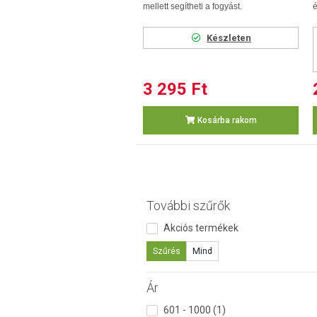
mellett segítheti a fogyást.
é
Készleten
3 295 Ft
Kosárba rakom
További szűrők
Akciós termékek
Szűrés
Mind
Ár
601 - 1000 (1)