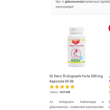
liter. A
glükomannánt
tartalmazó táplálé
mennyiséget!
Dr.Herz Ördögnyelv forte 500 mg
kapszula 60 db
Cikksz.
ODP698
C
Az ördögnyelv hatóanyaga a
glükomannán, csökkentett kalóriabevitel
v