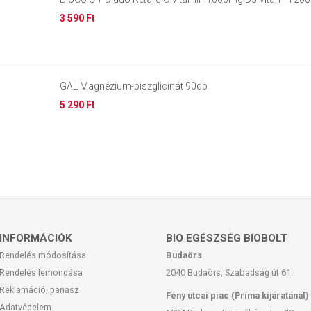
3 590 Ft
GAL Magnézium-biszglicinát 90db
5 290 Ft
INFORMÁCIÓK
BIO EGÉSZSÉG BIOBOLT
Rendelés módosítása
Budaörs
Rendelés lemondása
2040 Budaörs, Szabadság út 61.
Reklamáció, panasz
Fény utcai piac (Príma kijáratánál)
Adatvédelem