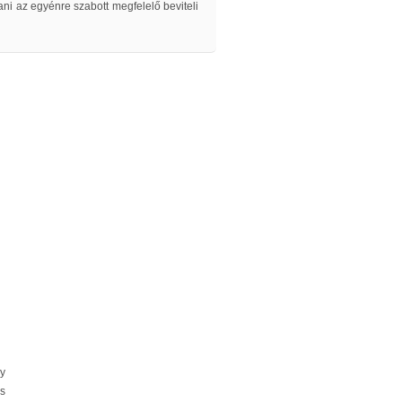
ani az egyénre szabott megfelelő beviteli
y
és