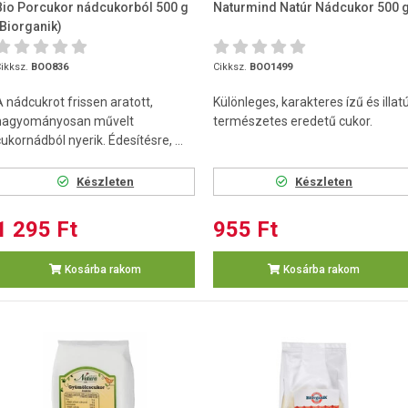
Bio Porcukor nádcukorból 500 g
Naturmind Natúr Nádcukor 500 
(Biorganik)
ikksz.
BOO836
Cikksz.
BOO1499
A nádcukrot frissen aratott,
Különleges, karakteres ízű és illatú
hagyományosan művelt
természetes eredetű cukor.
ukornádból nyerik. Édesítésre, ...
Készleten
Készleten
1 295 Ft
955 Ft
Kosárba rakom
Kosárba rakom