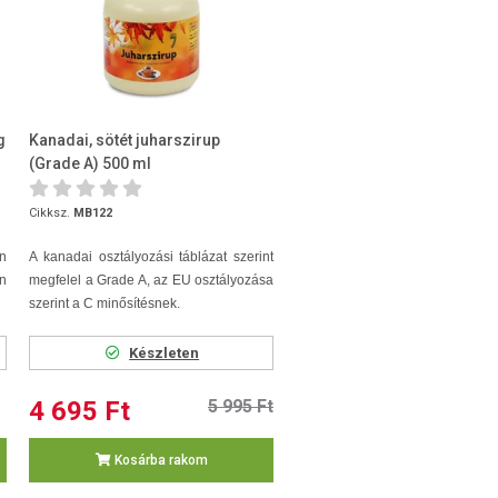
g
Kanadai, sötét juharszirup
(Grade A) 500 ml
Cikksz.
MB122
n
A kanadai osztályozási táblázat szerint
n
megfelel a Grade A, az EU osztályozása
szerint a C minősítésnek.
Készleten
4 695 Ft
5 995 Ft
Kosárba rakom