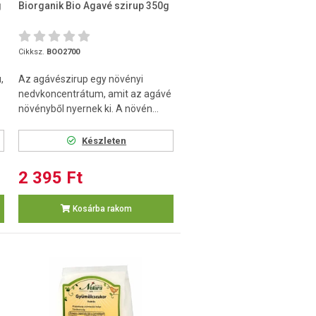
g
Biorganik Bio Agavé szirup 350g
Cikksz.
BOO2700
,
Az agávészirup egy növényi
nedvkoncentrátum, amit az agávé
növényből nyernek ki. A növén...
Készleten
2 395 Ft
Kosárba rakom