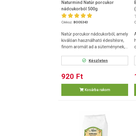
Naturmind Natúr porcukor
nádcukorból 500g
Cikksz.
BOO5343
C
Natúr porcukor nádcukorból, amely
kiválóan használható édesítésre,
finom aromát ad a süteménynek,...
c
Készleten
920 Ft
Kosárba rakom