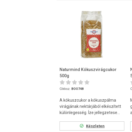
Naturmind Kókuszvirágcukor
500g
Cikksz.
BOO748
C
A kókuszcukor a kókuszpálma
virágjának nektárjából elkészített
különlegesség. Íze jellegzetese...
Készleten