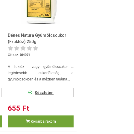
Dénes Natura Gyümölcscukor
(Fruktóz) 250g
Cikksz.
DN071
A fruktóz vagy gyümölcscukor a
legédesebb cukorféleség, a
gyümölcsökben és a mézben találha...
Készleten
655 Ft
Kosárba rakom