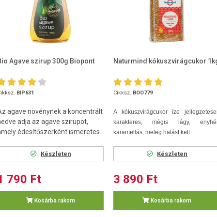
Bio Agave szirup 300g Biopont
Naturmind kókuszvirágcukor 1k
ikksz.
BIP631
Cikksz.
BOO779
Az agave növénynek a koncentrált
A kókuszvirágcukor íze jellegzetese
nedve adja az agave szirupot,
karakteres, mégis lágy, enyhé
amely édesítőszerként ismeretes.
karamellás, meleg hatást kelt.
Készleten
Készleten
1 790 Ft
3 890 Ft
Kosárba rakom
Kosárba rakom