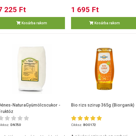
7 225 Ft
1 695 Ft
Kosárba rakom
Kosárba rakom
Dénes-NaturaGyümölcscukor -
Bio rizs szirup 365g (Biorganik)
Fruktóz
ikksz.
DN750
Cikksz.
BOO172