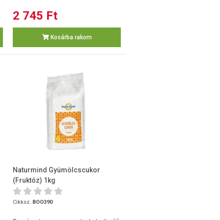
2 745 Ft
Kosárba rakom
Naturmind Gyümölcscukor
(Fruktóz) 1kg
Cikksz.
BOO390