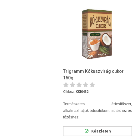
Trigramm Kókuszvirág cukor
150g
Cikksz.
KKI0432
Természetes édesítőszer,
alkalmazhatjuk édesítőként, sütéshez és
főzéshez.
Készleten