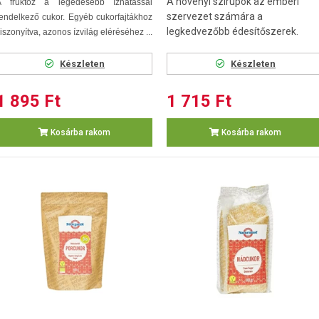
A növényi szirupok az emberi
A fruktóz a legédesebb ízhatással
szervezet számára a
endelkező cukor. Egyéb cukorfajtákhoz
legkedvezőbb édesítőszerek.
iszonyítva, azonos ízvilág eléréséhez ...
Készleten
Készleten
1 895 Ft
1 715 Ft
Kosárba rakom
Kosárba rakom