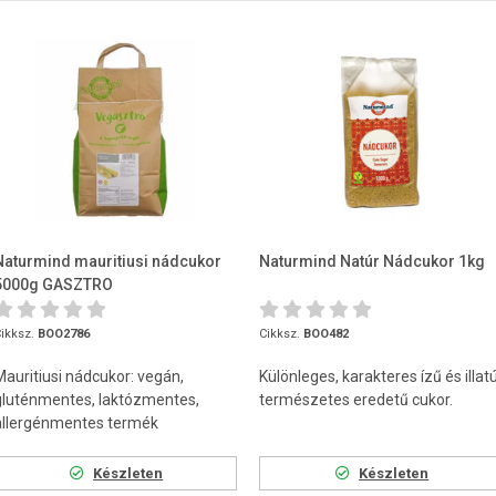
Naturmind mauritiusi nádcukor
Naturmind Natúr Nádcukor 1kg
5000g GASZTRO
ikksz.
BOO2786
Cikksz.
BOO482
Mauritiusi nádcukor: vegán,
Különleges, karakteres ízű és illatú
gluténmentes, laktózmentes,
természetes eredetű cukor.
allergénmentes termék
Készleten
Készleten