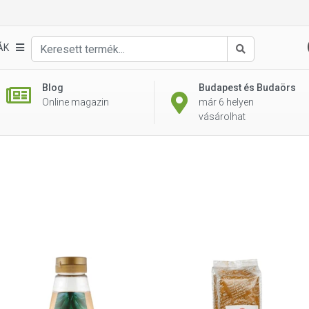
ÁK
Keresés
Blog
Budapest és Budaörs
Online magazin
már 6 helyen
vásárolhat