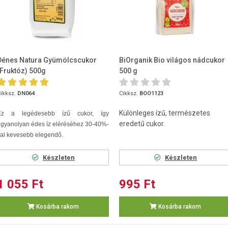
Dénes Natura Gyümölcscukor
BiOrganik Bio világos nádcukor
(Fruktóz) 500g
500 g
ikksz.
DN064
Cikksz.
BOO1123
Különleges ízű, természetes
Ez a legédesebb ízű cukor, így
eredetű cukor.
gyanolyan édes íz eléréséhez 30-40%-
al kevesebb elegendő.
Készleten
Készleten
1 055 Ft
995 Ft
Kosárba rakom
Kosárba rakom