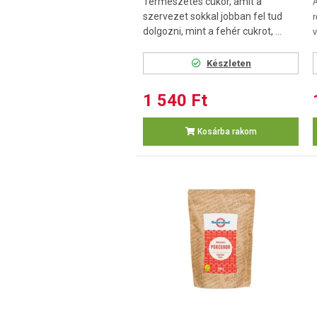
Természetes cukor, amit a
szervezet sokkal jobban fel tud
r
dolgozni, mint a fehér cukrot, ...
v
Készleten
1 540 Ft
Kosárba rakom