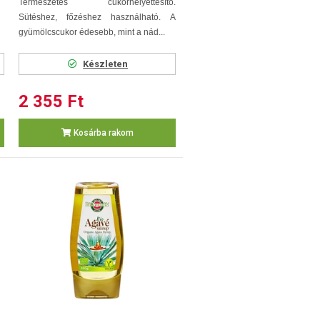
Természetes cukorhelyettesítő.
Sütéshez, főzéshez használható.
A
gyümölcscukor édesebb, mint a nád...
Készleten
2 355 Ft
Kosárba rakom