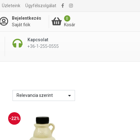
Üzleteink
Ügyfélszolgálat
Bejelentkezés
0
Kosár
Saját fiók
Kapcsolat
+36-1-255-0555
Relevancia szerint
-22%