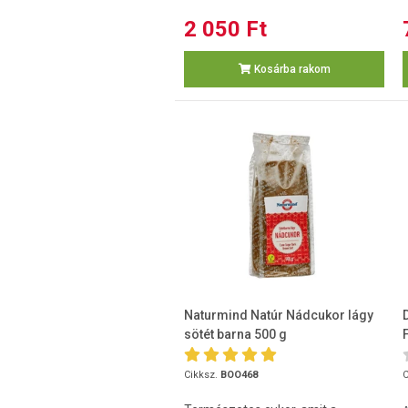
2 050 Ft
Kosárba rakom
Naturmind Natúr Nádcukor lágy
sötét barna 500 g
Cikksz.
BOO468
C