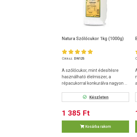
Natura Szőlőcukor 1kg (1000g)
Cikksz.
DN125
C
A szőlőcukor, mint édesítésre
használható élelmiszer, a
répacukorral konkurálva nagyon ...
Készleten
1 385 Ft
Kosárba rakom