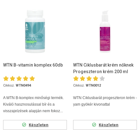
WTN B-vitamin komplex 60db
WTN Ciklusbarát krém nőknek
Progeszteron krém 200 ml
Cikksz.
WTN0494
Cikksz.
WTN0012
A WTN B-komplex minőségi termék.
WTN Ciklusbarát progeszteron krém -
Kiváló hasznosulással bír és a
yam gyökér kivonattal
visszajelzések alapján nem fokoz...
Készleten
Készleten