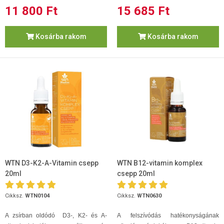
11 800 Ft
15 685 Ft
Kosárba rakom
Kosárba rakom
WTN D3-K2-A-Vitamin csepp
WTN B12-vitamin komplex
20ml
csepp 20ml
Cikksz.
WTN0104
Cikksz.
WTN0630
A zsírban oldódó D3-, K2- és A-
A felszívódás hatékonyságának