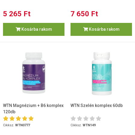
5 265 Ft
7 650 Ft
Kosárba rakom
Kosárba rakom
WTN Magnézium + B6 komplex
WTN Szelén komplex 60db
120db
Cikksz.
WTN0777
Cikksz.
WTN149