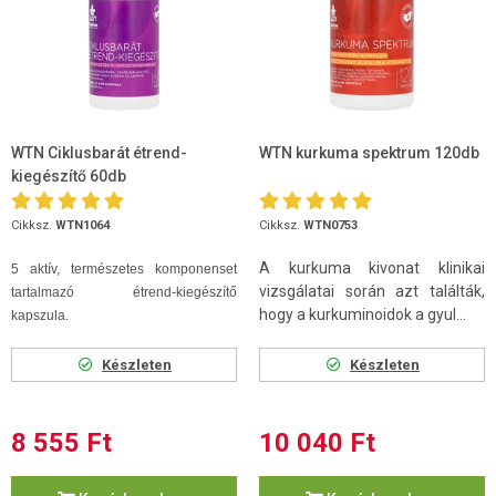
WTN Ciklusbarát étrend-
WTN kurkuma spektrum 120db
kiegészítő 60db
Cikksz.
WTN1064
Cikksz.
WTN0753
A kurkuma kivonat klinikai
5 aktív, természetes komponenset
vizsgálatai során azt találták,
tartalmazó étrend-kiegészítő
hogy a kurkuminoidok a gyul...
kapszula.
Készleten
Készleten
8 555 Ft
10 040 Ft