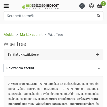
0
Kere
Főoldal
Márkák szerint
Wise Tree
Wise Tree
Találatok szűkítése
Relevancia szerint
A
Wise Tree Naturals
(WTN) termékei az egészségvédelem keretén
belül széles spektrumon mozognak - a WTN krémek, cseppek,
kapszulák, tabletták és egyéb étrend-kiegészítők között megoldást
találhatunk többek között
pajzsmirigy problémákra
,
alvászavarokra
,
menstruációs
vagy
változókori panaszokra
,
csontproblémákra
és