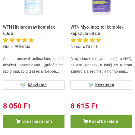
WTN Hialuronsav komplex
WTN Myo-inozitol komplex
60db
kapszula 60 db
Cikksz.
WTN1033
Cikksz.
WTN1118
A hialuronsavat antioxidáns hatású
A myo-inozitol (myo inositol), a NAC,
növényi kivonatokkal (gránátalma,
az alfa-liponsav, a fahéj és a króm
szőlőmag, zöld tea) és alfa-lipon...
szinergiája segítheti a hormonmű...
Készleten
Készleten
8 050 Ft
8 615 Ft
Kosárba rakom
Kosárba rakom