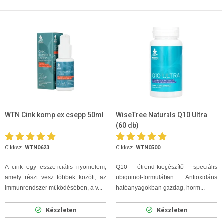
WTN Cink komplex csepp 50ml
WiseTree Naturals Q10 Ultra
(60 db)
Cikksz.
WTN0623
Cikksz.
WTN0500
A cink egy esszenciális nyomelem,
Q10 étrend-kiegészítő speciális
amely részt vesz többek között, az
ubiquinol-formulában. Antioxidáns
immunrendszer működésében, a v...
hatóanyagokban gazdag, horm...
Készleten
Készleten