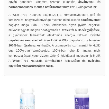
egyéb gondokra, valamint számos különféle
ásványolaj
- és
hormonmodulens
-
mentes natúrkozmetikum
közül válogathatunk.
A Wise Tree Naturals elkötelezett a környezetvédelem felé és
törekszik rá, hogy tevékenysége nyomán minél kisebb
ökolábnyomot
hagyjon maga után. Ennek érdekében olyan gyártó cégekkel
működik együtt, melyek odafigyelnek a
szelektív hulladékgyűjtésre
,
a gyártáshoz felhasznált elektromos energia 80%-át továbbá
napelemes rendszerből
biztosítódik. A WTN papírdobozos termékei
100%-ban újrahasznosíthatók
. A csomagoláshoz használt térkitöltő
egy 100%-ban természetes, 100%-ban lebomló anyag, mely
komposztálással vagy vízben történő feloldással megsemmisíthető.
A
Wise Tree Naturals termékeinek fejlesztése és gyártása
egyaránt Magyarországon zajlik.