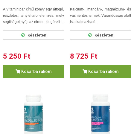
A Vitaminipar című könyv egy átfogó,
Kalcium-, mangán-, magnézium- és
részletes, tényfeltáró elemzés, mely
vasmentes termék. Várandósság alatt
segítséget nyújt az étrend-kiegészít...
is alkalmazható.
Készleten
Készleten
5 250 Ft
8 725 Ft
Kosárba rakom
Kosárba rakom