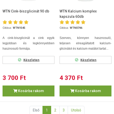
WTN Cink-biszglicinát 90 db
WTN Kalcium komplex
kapszula 60db
Cikksz.
WTN1545
Cikksz.
WTN0746
A cink-biszglicinát a cink egyik
Szerves, könnyen hasznosuló,
legjobban és legkönnyebben
teljesen elreagáltatott kalcium-
hasznosuló formája.
glicinátot és kalcium malátot tartal...
Készleten
Készleten
3 700 Ft
4 370 Ft
Kosárba rakom
Kosárba rakom
Első
1
2
3
Utolsó