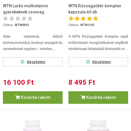
WTN Lurkó multivitamin
WTN Rózsagyökér komplex
gyerekeknek csomag
kapszula 60 db
Cikksz.
WTN0913
Cikksz.
WTN1101
Aktív vitaminok, kitűnő
A WTN Rózsagyökér Komplex saját
biohasznosulású ásványi anyagok és
erőforrásaid mozgósításával segítheti
nyomelemek egyben – minden,...
mindennapi feladataid könnyebb m...
Készleten
Készleten
16 100 Ft
8 495 Ft
Kosárba rakom
Kosárba rakom