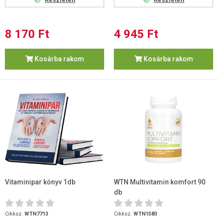
8 170 Ft
4 945 Ft
Kosárba rakom
Kosárba rakom
Vitaminipar könyv 1db
WTN Multivitamin komfort 90
db
Cikksz.
WTN7713
Cikksz.
WTN1583