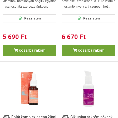
vitaminok hatékonyan segítik egymás
növelése érdekében a B12-vitamin
hasznosulátá szervezetünkben.
mostantól nyelv alá cseppenthet...
Készleten
Készleten
5 690 Ft
6 670 Ft
Kosárba rakom
Kosárba rakom
WTN Folát komplex csepp 20ml
WTN Ciklusbarát krém nőknek