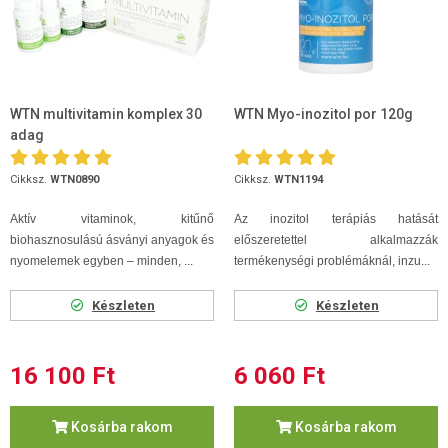
WTN multivitamin komplex 30
WTN Myo-inozitol por 120g
adag
Cikksz.
WTN0890
Cikksz.
WTN1194
Aktív vitaminok, kitűnő
Az inozitol terápiás hatását
biohasznosulású ásványi anyagok és
előszeretettel alkalmazzák
nyomelemek egyben – minden, ...
termékenységi problémáknál, inzu...
Készleten
Készleten
16 100 Ft
6 060 Ft
Kosárba rakom
Kosárba rakom