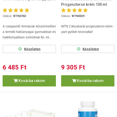
Progeszteron krém 100 ml
Cikksz.
WTN0760
Cikksz.
WTN0029
A cseppentő formának köszönhetően
WTN Ciklusbarát progeszteron krém -
a termék hatóanyagai gyorsabban és
yam gyökér kivonattal!
hatékonyabban szívódnak fel, mi...
Készleten
Készleten
6 485 Ft
9 305 Ft
Kosárba rakom
Kosárba rakom