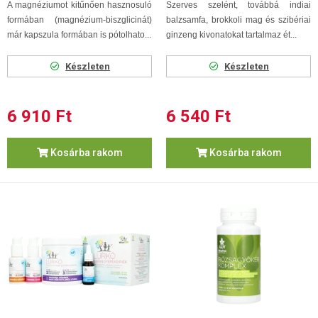
A magnéziumot kitűnően hasznosuló
Szerves szelént, továbbá indiai
formában (magnézium-biszglicinát)
balzsamfa, brokkoli mag és szibériai
már kapszula formában is pótolhato...
ginzeng kivonatokat tartalmaz ét...
Készleten
Készleten
6 910 Ft
6 540 Ft
Kosárba rakom
Kosárba rakom