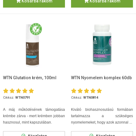
Kosárba rakom
Kosárba rakom
WTN Glutation krém, 100ml
WTN Nyomelem komplex 60db
Cikksz.
WTN0791
Cikksz.
WTN0814
A máj működésének támogatása
Kiváló biohasznosulású formában
krémbe zárva - mert krémben jobban
tartalmazza a szükséges
hasznosul, mint kapszulában.
nyomelemeket, hogy azok azonnal ...
Készleten
Készleten