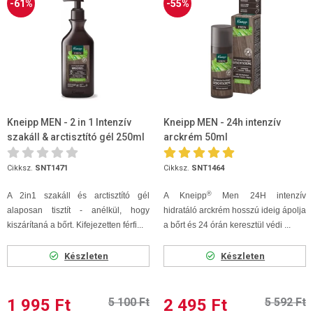
-61%
-55%
Kneipp MEN - 2 in 1 Intenzív
Kneipp MEN - 24h intenzív
szakáll & arctisztító gél 250ml
arckrém 50ml
Cikksz.
SNT1471
Cikksz.
SNT1464
®
A 2in1 szakáll és arctisztító gél
A Kneipp
Men 24H intenzív
alaposan tisztít - anélkül, hogy
hidratáló arckrém hosszú ideig ápolja
kiszárítaná a bőrt. Kifejezetten férfi...
a bőrt és 24 órán keresztül védi ...
Készleten
Készleten
1 995 Ft
5 100 Ft
2 495 Ft
5 592 Ft