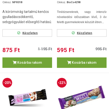
Cikksz.
NPR018
Cikksz.
BioCo4298
A körömvirág tartalmú kenőcs
Tinédzsereknek, vagy intenzív
gyulladáscsökkentő,
növekedési időszakban lévő, 3 év
sebgyógyulást elősegítő hatású.
feletti gyermekeknek készült étren...
Készleten
Készleten
875 Ft
1 195 Ft
595 Ft
995 Ft
Kosárba rakom
Kosárba rakom
-20%
-22%