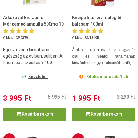
Arkoroyal Bio Junior
Kneipp Intenzív melegítő
Méhpempő ampulla 500mg 10
balzsam 100ml
x 15ml
Cikksz.
CP9379
Cikksz.
SNT3495
Egész évben kicsattanó
Árnika, eukaliptusz, havasi gyopár
egészség az oviban, suliban! A
olaj és mentol tartalmának
finom eper ízesítésű, 100...
köszönhetően gyulladáscsökkentő,...
Készleten
Kifutó, már csak:
1 db
3 995 Ft
5 995 Ft
1 995 Ft
3 290 Ft
Kosárba rakom
Kosárba rakom