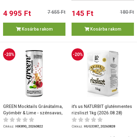
4 995 Ft
7 655 Ft
145 Ft
180 Ft
Kosárba rakom
Kosárba rakom
-20%
-20%
GREEN Mocktails Gránátalma,
it's us NATURBIT gluténmentes
Gyömbér & Lime - szénsavas,
rizsliszt 1kg (2026.08.28)
steviával, dobozos 330ml (...
Cikksz.
HIK890_20260822
Cikksz.
HUG3387_20260828