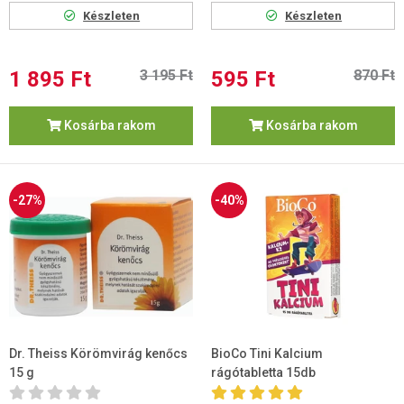
Készleten
Készleten
1 895 Ft
3 195 Ft
595 Ft
870 Ft
Kosárba rakom
Kosárba rakom
-27%
-40%
Dr. Theiss Körömvirág kenőcs
BioCo Tini Kalcium
15 g
rágótabletta 15db