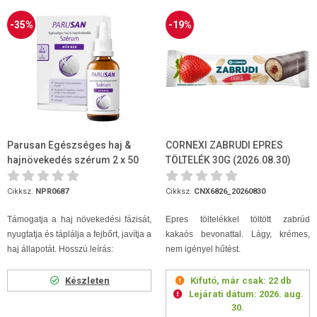
-35%
-19%
Parusan Egészséges haj &
CORNEXI ZABRUDI EPRES
hajnövekedés szérum 2 x 50
TÖLTELÉK 30G (2026.08.30)
ml
Cikksz.
NPR0687
Cikksz.
CNX6826_20260830
Támogatja a haj növekedési fázisát,
Epres töltelékkel töltött zabrúd
nyugtatja és táplálja a fejbőrt, javítja a
kakaós bevonattal. Lágy, krémes,
haj állapotát. Hosszú leírás:
nem igényel hűtést.
Készleten
Kifutó, már csak:
22 db
Lejárati dátum:
2026. aug.
30.