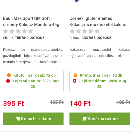
Bauli Max Sport GM Soft
Cornexi gluténmentes
creamy Kókusz Mandula 45g
Kókuszos müzliszelet kakaós
(2026.08.28)
tejbev.talppal,édesítőszerekke...
Cikksz.
TBK7040_20260828
Cikksz.
CNX7038_20260825
Kókusz- és manduladarabokkal
Kókuszos müzliszelet kakaós
gazdagított, tejcsokoládéval bevont,
tejbevonó talppal, édesítőszerekkel.
rostdús fehérjeszelet. Hozzáadott c...
Kifutó, már csak:
12 db
Kifutó, már csak:
12 db
Lejárati dátum:
2026. aug.
Lejárati dátum:
2026. aug.
28.
25.
395 Ft
495 Ft
140 Ft
180 Ft
Kosárba rakom
Kosárba rakom