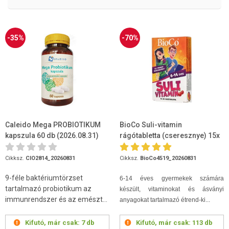
-35%
-70%
Caleido Mega PROBIOTIKUM
BioCo Suli-vitamin
kapszula 60 db (2026.08.31)
rágótabletta (cseresznye) 15x
(2026.08.31)
Cikksz.
CIO2814_20260831
Cikksz.
BioCo4519_20260831
9-féle baktériumtörzset
6-14 éves gyermekek számára
tartalmazó probiotikum az
készült, vitaminokat és ásványi
immunrendszer és az emészt...
anyagokat tartalmazó étrend-ki...
Kifutó, már csak:
7 db
Kifutó, már csak:
113 db