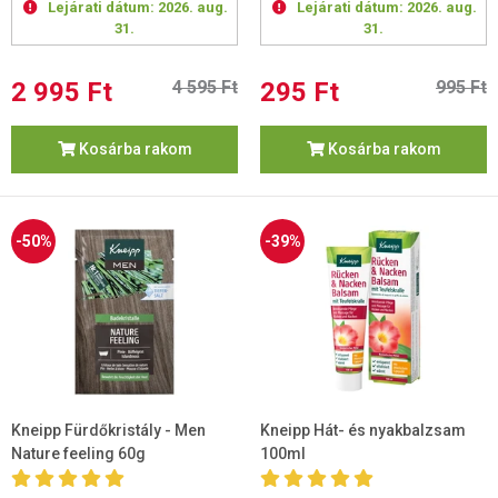
Lejárati dátum:
2026. aug.
Lejárati dátum:
2026. aug.
31.
31.
2 995 Ft
4 595 Ft
295 Ft
995 Ft
Kosárba rakom
Kosárba rakom
-50%
-39%
Kneipp Fürdőkristály - Men
Kneipp Hát- és nyakbalzsam
Nature feeling 60g
100ml