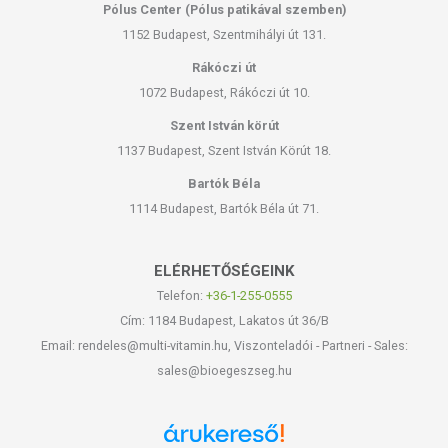
Pólus Center (Pólus patikával szemben)
1152 Budapest, Szentmihályi út 131.
Rákóczi út
1072 Budapest, Rákóczi út 10.
Szent István körút
1137 Budapest, Szent István Körút 18.
Bartók Béla
1114 Budapest, Bartók Béla út 71.
ELÉRHETŐSÉGEINK
Telefon:
+36-1-255-0555
Cím: 1184 Budapest, Lakatos út 36/B
Email: rendeles@multi-vitamin.hu, Viszonteladói - Partneri - Sales:
sales@bioegeszseg.hu