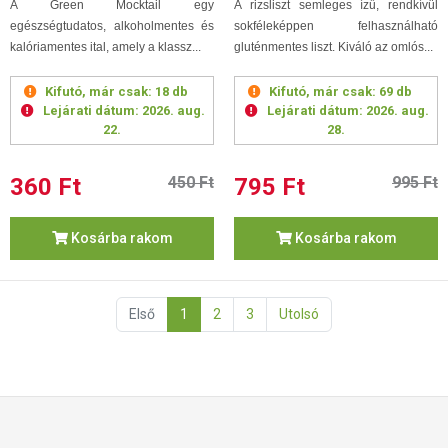
A Green Mocktail
egy
A rizsliszt semleges ízű, rendkívül
egészségtudatos, alkoholmentes és
sokféleképpen felhasználható
kalóriamentes ital, amely a klassz...
gluténmentes liszt. Kiváló az omlós...
Kifutó, már csak:
18 db
Kifutó, már csak:
69 db
Lejárati dátum:
2026. aug.
Lejárati dátum:
2026. aug.
22.
28.
360 Ft
450 Ft
795 Ft
995 Ft
Kosárba rakom
Kosárba rakom
Első
1
2
3
Utolsó