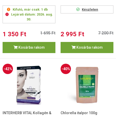
Kifutó, már csak:
1 db
Készleten
Lejárati dátum:
2026. aug.
30.
1 350 Ft
1 695 Ft
2 995 Ft
7 200 Ft
Kosárba rakom
Kosárba rakom
-42%
-40%
INTERHERB VITAL Kollagén &
Chlorella italpor 100g