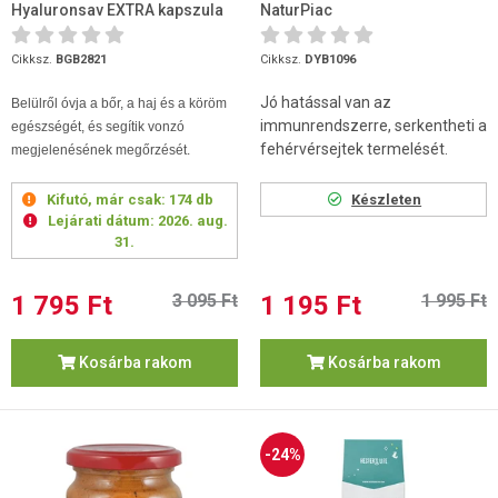
Hyaluronsav EXTRA kapszula
NaturPiac
30db
Cikksz.
BGB2821
Cikksz.
DYB1096
Jó hatással van az
Belülről óvja a bőr, a haj és a köröm
immunrendszerre, serkentheti a
egészségét, és segítik vonzó
fehérvérsejtek termelését.
megjelenésének megőrzését.
Kifutó, már csak:
174 db
Készleten
Lejárati dátum:
2026. aug.
31.
1 795 Ft
3 095 Ft
1 195 Ft
1 995 Ft
Kosárba rakom
Kosárba rakom
-24%