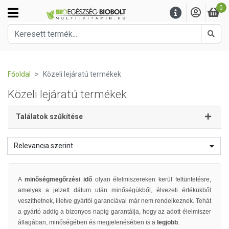
0
Kere
Főoldal
Közeli lejáratú termékek
Közeli lejáratú termékek
Találatok szűkítése
Relevancia szerint
A
minőségmegőrzési idő
olyan élelmiszereken kerül feltüntetésre,
amelyek a jelzett dátum után minőségükből, élvezeti értékükből
veszíthetnek, illetve gyártói garanciával már nem rendelkeznek. Tehát
a gyártó addig a bizonyos napig garantálja, hogy az adott élelmiszer
állagában, minőségében és megjelenésében is a
legjobb
.