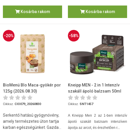
Kosárba rakom
Kosárba rakom
-20%
-58%
BioMenü BIo Maca-gyökér por
Kneipp MEN - 2 in 1 Intenzív
125g (2026.08.30)
szakáll ápoló balzsam 50ml
Cikksz.
CIO079_20260830
Cikksz.
SNT1457
Serkentő hatású gyógynövény,
A Kneipp Men 2 az 1-ben intenzív
amely természetes úton tartja
ápoló szakáll balzsam intenzíven
karban egészségünket. Gazda...
ápolja az arcot, és érezhetően r...