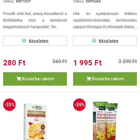
Cikksz.
SNT1327
Cikksz.
SNT5264
Frissítő zöld illat, amely közvetlenül a
Hát- és nyakbalzsam értékes
fürdőkádba viszi a természet
varjúköröm-kivonattal, természetes
kiegyensúlyozó hangulatát. Ter...
cajeput illóolajjal és illóolajok illatos...
Készleten
Készleten
280 Ft
560 Ft
1 995 Ft
3 290 Ft
Kosárba rakom
Kosárba rakom
-33%
-39%