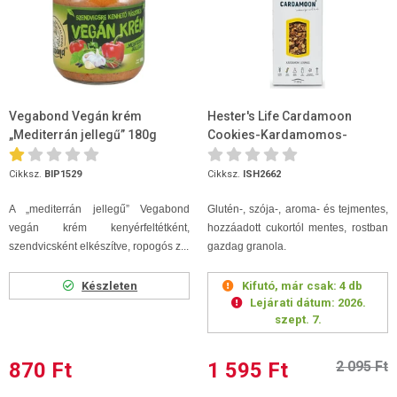
Vegabond Vegán krém
Hester's Life Cardamoon
„Mediterrán jellegű” 180g
Cookies-Kardamomos-
Lenmagos Gabonapehel...
Cikksz.
BIP1529
Cikksz.
ISH2662
A „mediterrán jellegű” Vegabond
Glutén-, szója-, aroma- és tejmentes,
vegán krém kenyérfeltétként,
hozzáadott cukortól mentes, rostban
szendvicsként elkészítve, ropogós z...
gazdag granola.
Készleten
Kifutó, már csak:
4 db
Lejárati dátum:
2026.
szept. 7.
870 Ft
1 595 Ft
2 095 Ft