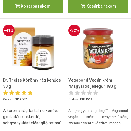
Kosárba rakom
Kosárba rakom
-41%
-32%
Dr. Theiss Körömvirág kenőcs
Vegabond Vegán krém
50 g
"Magyaros jellegű” 180 g
Cikksz.
NPR067
Cikksz.
BIP1512
A körömvirág tartalmú kenőcs
A „magyaros jellegű” Vegabond
gyulladáscsökkentő,
vegán krém kenyérfeltétként,
sebgyógyulást elősegítő hatású.
szendvicsként elkészítve, ropogó...