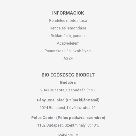
INFORMÁCIÓK
Rendelés módosítása
Rendelés lemondása
Reklamáció, panasz
Adatvédelem
Panaszkezelési szabályzat
ÁSZF
BIO EGÉSZSÉG BIOBOLT
Budaörs
2040 Budaörs, Szabadság út 61.
Fény utcai piac (Príma kijáratánál)
1024 Budapest, Lövőház utca 12.
Pólus Center (Pólus patikával szemben)
1152 Budapest, Szentmihályi út 131.
Rákóczi út