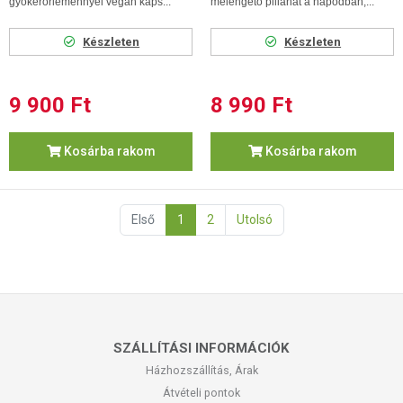
gyökérőrleménnyel vegán kaps...
melengető pillanat a napodban,...
Készleten
Készleten
9 900 Ft
8 990 Ft
Kosárba rakom
Kosárba rakom
Első
1
2
Utolsó
SZÁLLÍTÁSI INFORMÁCIÓK
Házhozszállítás, Árak
Átvételi pontok