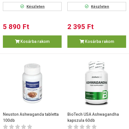
Készleten
Készleten
5 890 Ft
2 395 Ft
Kosárba rakom
Kosárba rakom
Neuston Ashwaganda tabletta
BioTech USA Ashwagandha
100db
kapszula 60db