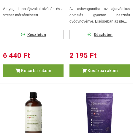
A nyugodtabb éjszakai alvásért és a
Az ashwagandha az ajurvédikus
stressz mérsékléséért.
orvoslás gyakran használt
gyógynövénye. Elsősorban az ide...
Készleten
Készleten
6 440 Ft
2 195 Ft
Kosárba rakom
Kosárba rakom