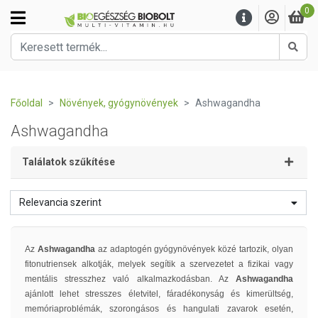
0
Kere
Főoldal
Növények, gyógynövények
Ashwagandha
Ashwagandha
Találatok szűkítése
Relevancia szerint
Az
Ashwagandha
az adaptogén gyógynövények közé tartozik, olyan
fitonutriensek alkotják, melyek segítik a szervezetet a fizikai vagy
mentális stresszhez való alkalmazkodásban. Az
Ashwagandha
ajánlott lehet stresszes életvitel, fáradékonyság és kimerültség,
memóriaproblémák, szorongásos és hangulati zavarok esetén,