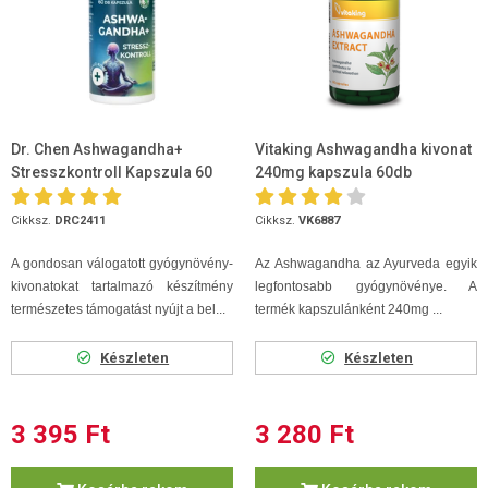
Dr. Chen Ashwagandha+
Vitaking Ashwagandha kivonat
Stresszkontroll Kapszula 60
240mg kapszula 60db
db
Cikksz.
DRC2411
Cikksz.
VK6887
A gondosan válogatott gyógynövény-
Az Ashwagandha az Ayurveda egyik
kivonatokat tartalmazó készítmény
legfontosabb gyógynövénye. A
természetes támogatást nyújt a bel...
termék kapszulánként 240mg ...
Készleten
Készleten
3 395 Ft
3 280 Ft