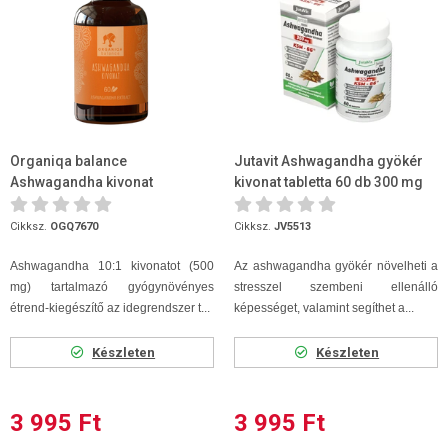
Organiqa balance
Jutavit Ashwagandha gyökér
Ashwagandha kivonat
kivonat tabletta 60 db 300 mg
kapszula 60 db
Cikksz.
OGQ7670
Cikksz.
JV5513
Ashwagandha 10:1 kivonatot (500
Az ashwagandha gyökér növelheti a
mg) tartalmazó gyógynövényes
stresszel szembeni ellenálló
étrend-kiegészítő az idegrendszer t...
képességet, valamint segíthet a...
Készleten
Készleten
3 995 Ft
3 995 Ft