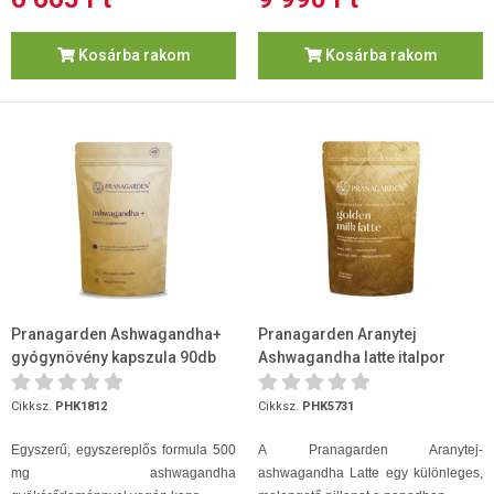
Kosárba rakom
Kosárba rakom
Pranagarden Ashwagandha+
Pranagarden Aranytej
gyógynövény kapszula 90db
Ashwagandha latte italpor
100g
Cikksz.
PHK1812
Cikksz.
PHK5731
Egyszerű, egyszereplős formula 500
A Pranagarden Aranytej-
mg ashwagandha
ashwagandha Latte egy különleges,