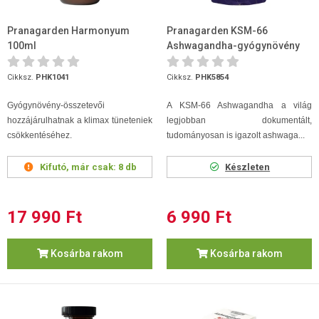
Pranagarden Harmonyum
Pranagarden KSM-66
100ml
Ashwagandha-gyógynövény
kapszula 60 db
Cikksz.
PHK1041
Cikksz.
PHK5854
Gyógynövény-összetevői
A KSM-66 Ashwagandha a világ
hozzájárulhatnak a klimax tüneteniek
legjobban dokumentált,
csökkentéséhez.
tudományosan is igazolt ashwaga...
Kifutó, már csak:
8 db
Készleten
17 990 Ft
6 990 Ft
Kosárba rakom
Kosárba rakom