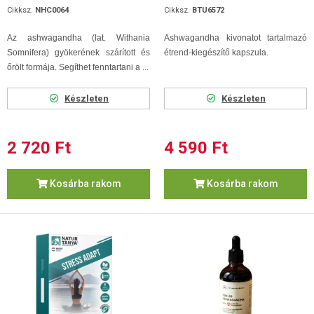
Cikksz.
NHC0064
Cikksz.
BTU6572
Az ashwagandha (lat. Withania
Ashwagandha kivonatot tartalmazó
Somnifera) gyökerének szárított és
étrend-kiegészítő kapszula.
őrölt formája. Segíthet fenntartani a ...
Készleten
Készleten
2 720 Ft
4 590 Ft
Kosárba rakom
Kosárba rakom