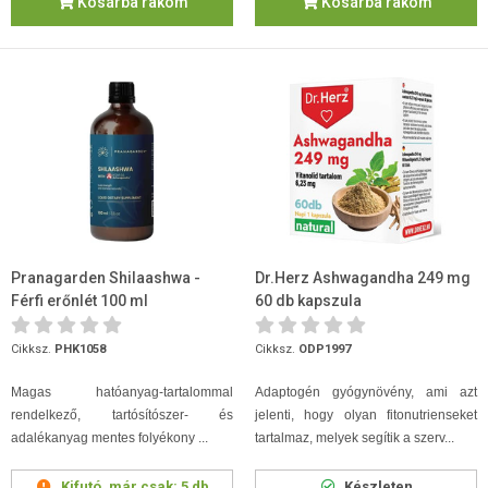
Kosárba rakom
Kosárba rakom
Pranagarden Shilaashwa -
Dr.Herz Ashwagandha 249 mg
Férfi erőnlét 100 ml
60 db kapszula
Cikksz.
PHK1058
Cikksz.
ODP1997
Magas hatóanyag-tartalommal
Adaptogén gyógynövény, ami azt
rendelkező, tartósítószer- és
jelenti, hogy olyan fitonutrienseket
adalékanyag mentes folyékony ...
tartalmaz, melyek segítik a szerv...
Kifutó, már csak:
5 db
Készleten