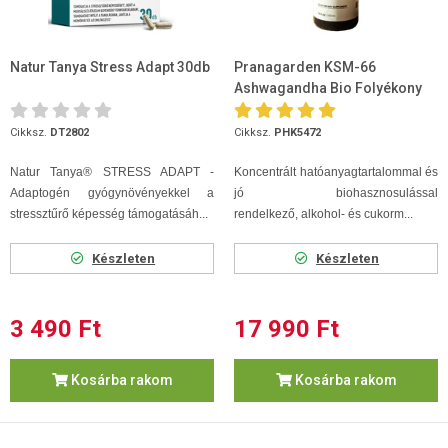
Natur Tanya Stress Adapt 30db
Pranagarden KSM-66
Ashwagandha Bio Folyékony
kivonat 100 ml
Cikksz.
DT2802
Cikksz.
PHK5472
Natur Tanya® STRESS ADAPT -
Koncentrált hatóanyagtartalommal és
Adaptogén gyógynövényekkel a
jó biohasznosulással
stressztűrő képesség támogatásáh...
rendelkező, alkohol- és cukorm...
Készleten
Készleten
3 490 Ft
17 990 Ft
Kosárba rakom
Kosárba rakom