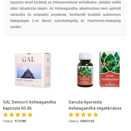
hasznos lehet továbbá az immunrendszer erősítésére, például műtét
utáni lábadozás idején. Az Ashwagandha alkalmazása nem ajánlott
várandós és szoptatós anyáknak, kerülendő továbbá autoimmun
betegségek 1-es típusú cukorbetegség és Hashimoto-betegség
esetén.
GAL Sensoril Ashwagandha
Garuda Ayurveda
kapszula 60 db
Ashwagandha vegetáriánus
kapszula 60 db
Cikksz.
ST2182
Cikksz.
GRD3130