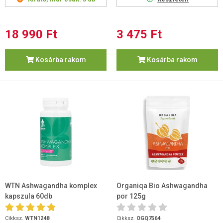
18 990 Ft
3 475 Ft
Kosárba rakom
Kosárba rakom
WTN Ashwagandha komplex
Organiqa Bio Ashwagandha
kapszula 60db
por 125g
Cikksz.
WTN1248
Cikksz.
OGQ7564