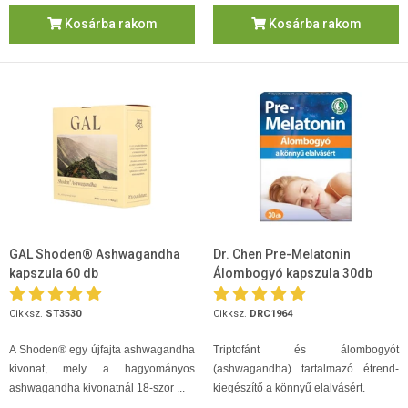
Kosárba rakom
Kosárba rakom
GAL Shoden® Ashwagandha
Dr. Chen Pre-Melatonin
kapszula 60 db
Álombogyó kapszula 30db
Cikksz.
ST3530
Cikksz.
DRC1964
A Shoden® egy újfajta ashwagandha
Triptofánt és álombogyót
kivonat, mely a hagyományos
(ashwagandha) tartalmazó étrend-
ashwagandha kivonatnál 18-szor ...
kiegészítő a könnyű elalvásért.