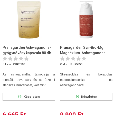
Pranagarden Ashwagandha-
Pranagarden Syn-Bio-Mg
gyógynövény kapszula 80 db
Magnézium-Ashwagandha
krém 100 ml
Cikksz.
PHK5106
Cikksz.
PHK5755
Az ashwagandha támogatja a
Stresszoldás és bőrápolás
mentális egyensúly és az érzelmi
magnéziumsókkal és
stabilitás fenntartását, valamint ...
ashwagandhával.
Készleten
Készleten
6 665 Ft
9 990 Ft