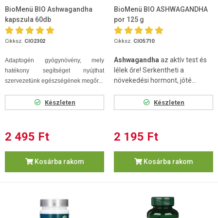
BioMenü BIO Ashwagandha
BioMenü BIO ASHWAGANDHA
kapszula 60db
por 125 g
Cikksz.
CIO2302
Cikksz.
CIO5710
Ashwagandha
az aktív test és
Adaptogén gyógynövény, mely
lélek őre! Serkentheti a
hatékony segítséget nyújthat
növekedési hormont, jóté...
szervezetünk egészségének megőr...
Készleten
Készleten
2 495 Ft
2 195 Ft
Kosárba rakom
Kosárba rakom