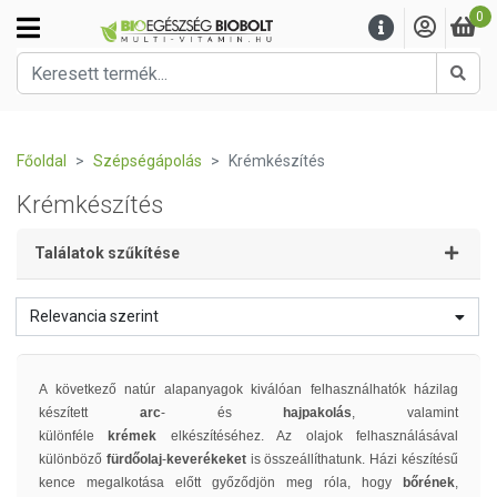
0
Kere
Főoldal
Szépségápolás
Krémkészítés
Krémkészítés
Találatok szűkítése
Relevancia szerint
A következő natúr alapanyagok kiválóan felhasználhatók házilag
készített
arc
- és
hajpakolás
, valamint
különféle
krémek
elkészítéséhez. Az olajok felhasználásával
különböző
fürdőolaj
-
keverékeket
is összeállíthatunk. Házi készítésű
kence megalkotása előtt győződjön meg róla, hogy
bőrének
,