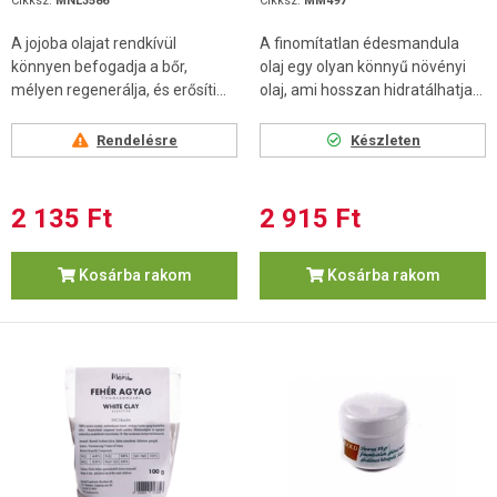
Cikksz.
MNL3586
Cikksz.
MM497
A jojoba olajat rendkívül
A finomítatlan édesmandula
könnyen befogadja a bőr,
olaj egy olyan könnyű növényi
mélyen regenerálja, és erősíti...
olaj, ami hosszan hidratálhatja...
Rendelésre
Készleten
2 135 Ft
2 915 Ft
Kosárba rakom
Kosárba rakom