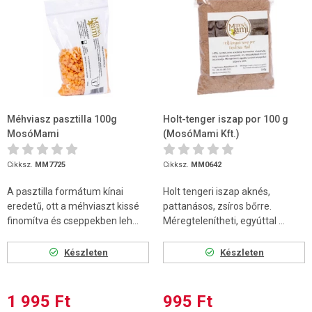
Méhviasz pasztilla 100g
Holt-tenger iszap por 100 g
MosóMami
(MosóMami Kft.)
Cikksz.
MM7725
Cikksz.
MM0642
A pasztilla formátum kínai
Holt tengeri iszap aknés,
eredetű, ott a méhviaszt kissé
pattanásos, zsíros bőrre.
finomítva és cseppekben leh...
Méregtelenítheti, egyúttal ...
Készleten
Készleten
1 995 Ft
995 Ft