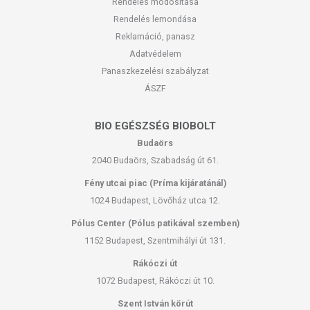
Rendelés módosítása
Rendelés lemondása
Reklamáció, panasz
Adatvédelem
Panaszkezelési szabályzat
ÁSZF
BIO EGÉSZSÉG BIOBOLT
Budaörs
2040 Budaörs, Szabadság út 61.
Fény utcai piac (Príma kijáratánál)
1024 Budapest, Lövőház utca 12.
Pólus Center (Pólus patikával szemben)
1152 Budapest, Szentmihályi út 131.
Rákóczi út
1072 Budapest, Rákóczi út 10.
Szent István körút