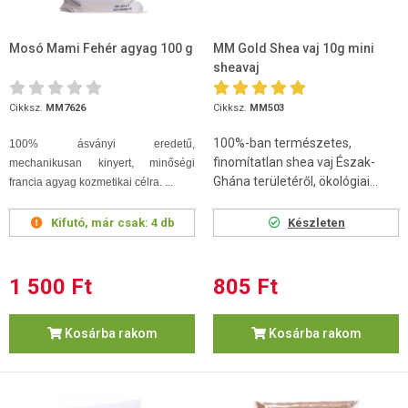
Mosó Mami Fehér agyag 100 g
MM Gold Shea vaj 10g mini
sheavaj
Cikksz.
MM7626
Cikksz.
MM503
100%-ban természetes,
100% ásványi eredetű,
finomítatlan shea vaj Észak-
mechanikusan kinyert, minőségi
Ghána területéről, ökológiai...
francia agyag kozmetikai célra. ...
Kifutó, már csak:
4 db
Készleten
1 500 Ft
805 Ft
Kosárba rakom
Kosárba rakom