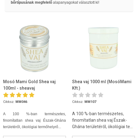
bőrtípusának megfelelő
alapanyagokat választott ki!
Mosó Mami Gold Shea vaj
Shea vaj 1000 ml (MosóMami
100ml - sheavaj
Kft.)
Cikksz.
MM046
Cikksz.
MM107
A 100 %-ban természetes,
A 100 %-ban természetes,
finomítatlan shea vaj Észak-
finomítatlan shea vaj Észak-Ghána
Ghána területéről, ökológiai te...
területéről, ökológiai termőhelyrő...