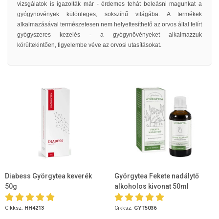
vizsgálatok is igazolták már - érdemes tehát beleásni magunkat a
gyógynövények különleges, sokszínű világába. A termékek
alkalmazásával természetesen nem helyettesíthető az orvos által felírt
gyógyszeres kezelés - a gyógynövényeket alkalmazzuk
körültekintően, figyelembe véve az orvosi utasításokat.
Diabess Györgytea keverék
Györgytea Fekete nadálytő
50g
alkoholos kivonat 50ml
Cikksz.
HH4213
Cikksz.
GYT5036