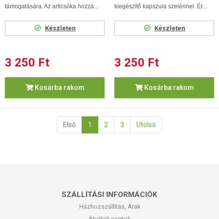
támogatására. Az articsóka hozzá...
kiegészítő kapszula szelénnel. Ér...
Készleten
Készleten
3 250 Ft
3 250 Ft
Kosárba rakom
Kosárba rakom
Első
1
2
3
Utolsó
SZÁLLÍTÁSI INFORMÁCIÓK
Házhozszállítás, Árak
Átvételi pontok