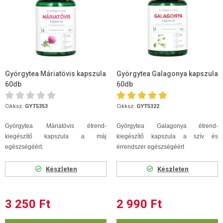
Györgytea Máriatövis kapszula
Györgytea Galagonya kapszula
60db
60db
Cikksz.
GYT5353
Cikksz.
GYT5322
Györgytea Máriatövis étrend-
Györgytea Galagonya étrend-
kiegészítő kapszula a máj
kiegészítő kapszula a szív és
egészségéért.
érrendszer egészségéért
Készleten
Készleten
3 250 Ft
2 990 Ft