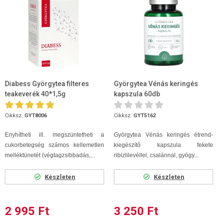
Diabess Györgytea filteres
Györgytea Vénás keringés
teakeverék 40*1,5g
kapszula 60db
Cikksz.
GYT8006
Cikksz.
GYT5162
Enyhítheti ill. megszüntetheti a
Györgytea Vénás keringés étrend-
cukorbetegség számos kellemetlen
kiegészítő kapszula fekete
melléktünetét (végtagzsibbadás,...
ribizlilevéllel, csalánnal, gyógy...
Készleten
Készleten
2 995 Ft
3 250 Ft