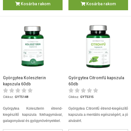
Kosárba rakom
Kosárba rakom
Györgytea Koleszterin
Györgytea Citromfű kapszula
kapszula 60db
60db
Cikksz.
GYT5148
Cikksz.
GYT5315
Györgytea Koleszterin étrend-
Györgytea Citromfű étrend-kiegészítő
kiegészítő kapszula fokhagymával,
kapszula a mentális egészségért, a jó
galagonyával és gyógynövényekkel.
alvásért.