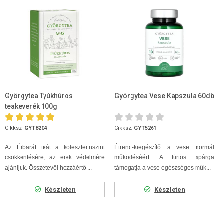
Györgytea Tyúkhúros
Györgytea Vese Kapszula 60db
teakeverék 100g
Cikksz.
GYT8204
Cikksz.
GYT5261
Az Érbarát teát a koleszterinszint
Étrend-kiegészítő a vese normál
csökkentésére, az erek védelmére
működéséért. A fürtös spárga
ajánljuk. Összetevői hozzáértő ...
támogatja a vese egészséges műk...
Készleten
Készleten