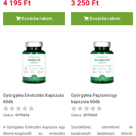
4 195 Ft
3 250 Ft
Kosárba rakom
Kosárba rakom
Györgytea Emésztés Kapszula
Györgytea Pajzsmirigy
60db
kapszula 60db
Cikksz.
GYT5216
Cikksz.
GYT5247
A Györgytea Emésztés kapszula egy
Szurokfüvet, citromfüvet és
étrend-kiegészítő az emésztés
barátcserjét tartalmazó étrend-