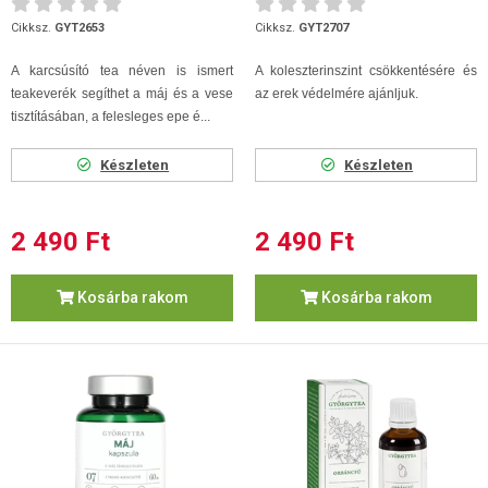
Cikksz.
GYT2653
Cikksz.
GYT2707
A karcsúsító tea néven is ismert
A koleszterinszint csökkentésére és
teakeverék segíthet a máj és a vese
az erek védelmére ajánljuk.
tisztításában, a felesleges epe é...
Készleten
Készleten
2 490 Ft
2 490 Ft
Kosárba rakom
Kosárba rakom