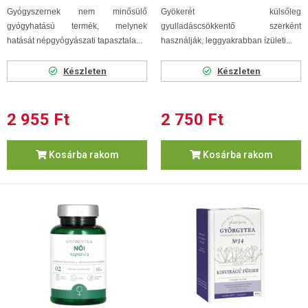
Gyógyszernek nem minősülő
Gyökerét külsőleg
gyógyhatású termék, melynek
gyulladáscsökkentő szerként
hatását népgyógyászati tapasztala...
használják, leggyakrabban ízületi...
Készleten
Készleten
2 955 Ft
2 750 Ft
Kosárba rakom
Kosárba rakom