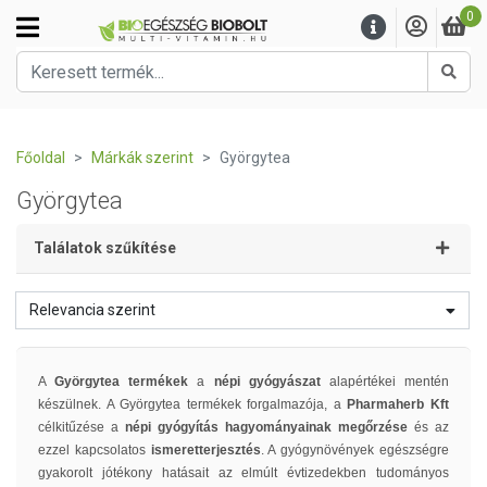
0
Kere
Főoldal
Márkák szerint
Györgytea
Györgytea
Találatok szűkítése
Relevancia szerint
A
Györgytea termékek
a
népi gyógyászat
alapértékei mentén
készülnek. A Györgytea termékek forgalmazója, a
Pharmaherb Kft
célkitűzése a
népi gyógyítás hagyományainak megőrzése
és az
ezzel kapcsolatos
ismeretterjesztés
. A gyógynövények egészségre
gyakorolt jótékony hatásait az elmúlt évtizedekben tudományos