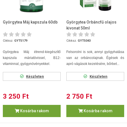
Györgytea Máj kapszula 60db
Györgytea Orbáncfű olajos
kivonat 50ml
Cikksz.
GYT5179
Cikksz.
GYT5043
Györgytea Máj étrend-kiegészítő
Felsorolni is sok, annyi gyógyhatása
kapszula máriatövissel, B12-
van az orbáncolajnak. Égések és
vitaminnal, gyógynövényekkel.
apró vágások kezelésére, bőrbet...
Készleten
Készleten
3 250 Ft
2 750 Ft
Kosárba rakom
Kosárba rakom