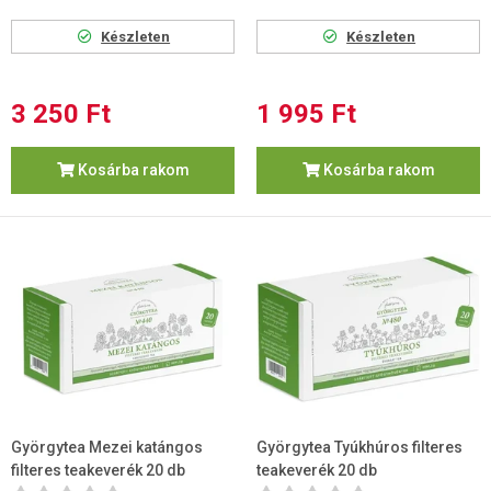
Készleten
Készleten
3 250 Ft
1 995 Ft
Kosárba rakom
Kosárba rakom
Györgytea Mezei katángos
Györgytea Tyúkhúros filteres
filteres teakeverék 20 db
teakeverék 20 db