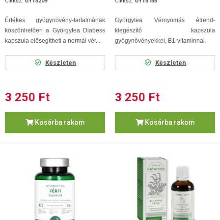
Cikksz.
GYT5209
Cikksz.
GYT5155
Értékes gyógynövény-tartalmának
Györgytea Vérnyomás étrend-
köszönhetően a Györgytea Diabess
kiegészítő kapszula
kapszula elősegítheti a normál vér...
gyógynövényekkel, B1-vitaminnal.
Készleten
Készleten
3 250 Ft
3 250 Ft
Kosárba rakom
Kosárba rakom