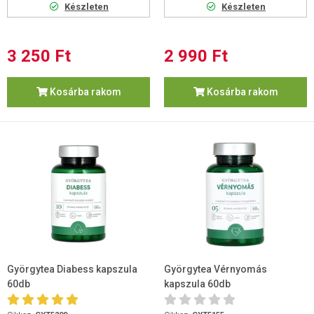
Készleten
Készleten
3 250 Ft
2 990 Ft
Kosárba rakom
Kosárba rakom
Györgytea Diabess kapszula
Györgytea Vérnyomás
60db
kapszula 60db