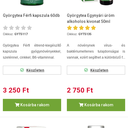
Györgytea Férfi kapszula 60db
Györgytea Egynyári üröm
alkoholos kivonat 50ml
Cikksz.
GYT5117
Cikksz.
GYT5135
Györgytea Férfi étrend-kiegészítő
A növénynek vírus- és
kapszula gyógynövényekkel,
baktériumellenes tulajdonságai is
szelénnel, cinkkel, B6-vitaminnal.
vannak, ezért segíthet a különböző f...
Készleten
Készleten
3 250 Ft
2 750 Ft
Kosárba rakom
Kosárba rakom