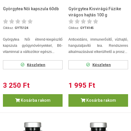
Györgytea Női kapszula 60db
Györgytea Kisvirágú Füzike
virágos hajtás 100 g
Cikksz.
GYT5124
Cikksz.
GYT4145
Györgytea Női étrend-kiegészítő
Antioxidáns, immunerősítő, vízhajtó,
kapszula gyógynövényekkel, B6-
hangulatjavító tea. Rendszeres
vitaminnal a változókor egészs...
alkalmazásával elkerülhető a prosz...
Készleten
Készleten
3 250 Ft
1 995 Ft
Kosárba rakom
Kosárba rakom