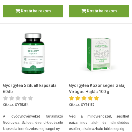
Kosárba rakom
Kosárba rakom
Györgytea Sziluett kapszula
Györgytea Közönséges Galaj
60db
Virágos Hajtás 100 g
Cikksz.
GYT5254
Cikksz.
GYT4152
A gyógynövényeket tartalmazó
Védi a mirigyrendszet, segíthet
Györgytea Sziluett étrend-kiegészítő
pajzsmirigy alul- és túlműködés
kapszula természetes segítséget ny...
esetén, alkalmazható bőrbetegség...