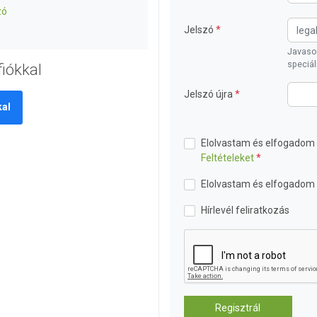
zó
Jelszó
Javasol
speciál
fiókkal
Jelszó újra
kal
Elolvastam és elfogadom
Feltételeket
Elolvastam és elfogadom
Hírlevél feliratkozás
Regisztrál