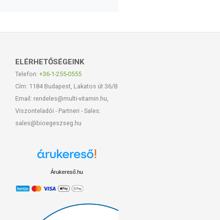
ELÉRHETŐSÉGEINK
Telefon:
+36-1-255-0555
Cím: 1184 Budapest, Lakatos út 36/B
Email: rendeles@multi-vitamin.hu,
Viszonteladói - Partneri - Sales:
sales@bioegeszseg.hu
Árukereső.hu