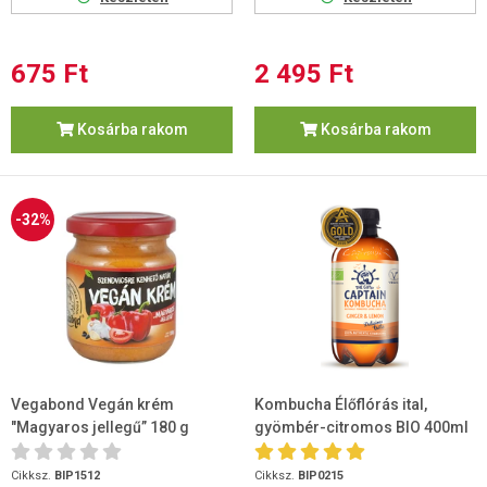
675 Ft
2 495 Ft
Kosárba rakom
Kosárba rakom
-32%
Vegabond Vegán krém
Kombucha Élőflórás ital,
"Magyaros jellegű” 180 g
gyömbér-citromos BIO 400ml
Cikksz.
BIP1512
Cikksz.
BIP0215