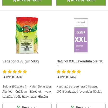
Kosárba rakom
Kosárba rakom
Vegabond Bulgur 500g
Naturol XXL Levendula olaj 30
ml
Cikksz.
BIP3509
Cikksz.
BIP5063
Bulgur (búzatöret) - Natúr élelmiszer.
Nyugtató és regeneráló hatású,
Ajánlott önállóan köretnek, vagy
100% tisztaságú levendula illóolaj.
salátákba zöld hagymával.
Glutént
Készleten
Készleten