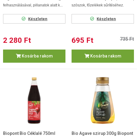
felhasználásával, pillanatok alatt k...
szószok, főzelékek sűrítéséhez.
Készleten
Készleten
2 280 Ft
695 Ft
735 Ft
Kosárba rakom
Kosárba rakom
Biopont Bio Céklalé 750ml
Bio Agave szirup 300g Biopont