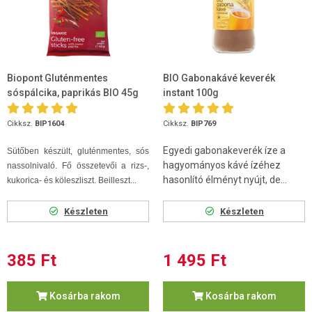
Biopont Gluténmentes
BIO Gabonakávé keverék
sóspálcika, paprikás BIO 45g
instant 100g
Cikksz.
BIP1604
Cikksz.
BIP769
Egyedi gabonakeverék íze a
Sütőben készült, gluténmentes, sós
hagyományos kávé ízéhez
nassolnivaló. Fő összetevői a rizs-,
hasonlító élményt nyújt, de...
kukorica- és köleszliszt. Beilleszt...
Készleten
Készleten
385 Ft
1 495 Ft
Kosárba rakom
Kosárba rakom