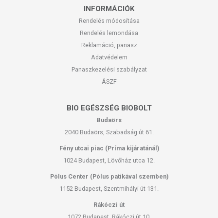
INFORMÁCIÓK
Rendelés módosítása
Rendelés lemondása
Reklamáció, panasz
Adatvédelem
Panaszkezelési szabályzat
ÁSZF
BIO EGÉSZSÉG BIOBOLT
Budaörs
2040 Budaörs, Szabadság út 61.
Fény utcai piac (Príma kijáratánál)
1024 Budapest, Lövőház utca 12.
Pólus Center (Pólus patikával szemben)
1152 Budapest, Szentmihályi út 131.
Rákóczi út
1072 Budapest, Rákóczi út 10.