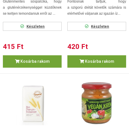
Gluténmentes sóspálcika, hogy
Fontosnak tartjuk, hogy
a gluténérzékenységgel küzdőknek
a szigorú diétát követők számára is
se kelljen lemondaniuk erről az ...
elérhetővé váljanak az igazán íz...
Készleten
Készleten
415 Ft
420 Ft
Kosárba rakom
Kosárba rakom