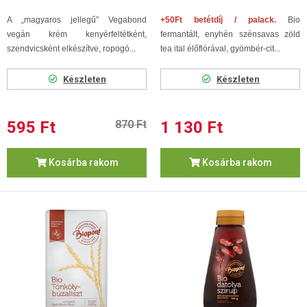
A „magyaros jellegű” Vegabond
+50Ft betétdíj / palack.
Bio
vegán krém kenyérfeltétként,
fermantált, enyhén szénsavas zöld
szendvicsként elkészítve, ropogó...
tea ital élőflórával, gyömbér-cit...
Készleten
Készleten
595 Ft
870 Ft
1 130 Ft
Kosárba rakom
Kosárba rakom