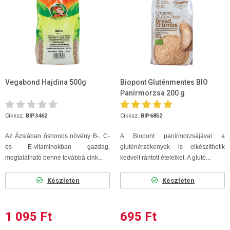
Vegabond Hajdina 500g
Biopont Gluténmentes BIO
Panírmorzsa 200 g
Cikksz.
BIP3462
Cikksz.
BIP6852
Az Ázsiában őshonos növény B-, C-
A Biopont panírmorzsájával a
és E-vitaminokban gazdag,
gluténérzékenyek is elkészíthetik
megtalálható benne továbbá cink...
kedvelt rántott ételeiket. A gluté...
Készleten
Készleten
1 095 Ft
695 Ft