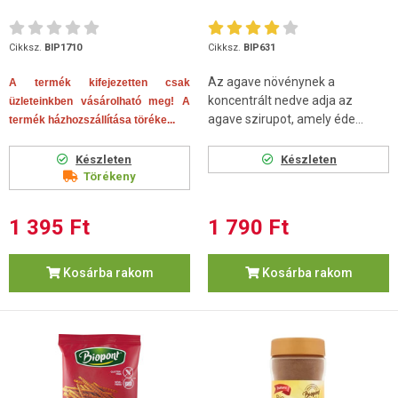
Cikksz.
BIP1710
Cikksz.
BIP631
Az agave növénynek a
A termék kifejezetten csak
koncentrált nedve adja az
üzleteinkben vásárolható meg! A
agave szirupot, amely éde...
termék házhozszállítása töréke...
Készleten
Készleten
Törékeny
1 395 Ft
1 790 Ft
Kosárba rakom
Kosárba rakom