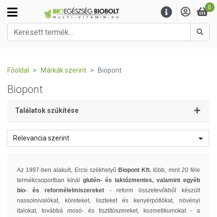
0
Kere
Főoldal
Márkák szerint
Biopont
Biopont
Találatok szűkítése
Relevancia szerint
Az 1997-ben alakult, Ercsi székhelyű
Biopont Kft.
több, mint 20 féle
termékcsoportban kínál
glutén- és laktózmentes, valamint egyéb
bio- és reformélelmiszereket
- reform összetevőkből készült
nassolnivalókat, köreteket, liszteket és kenyérpótlókat, növényi
italokat, továbbá mosó- és tisztítószereket, kozmetikumokat - a