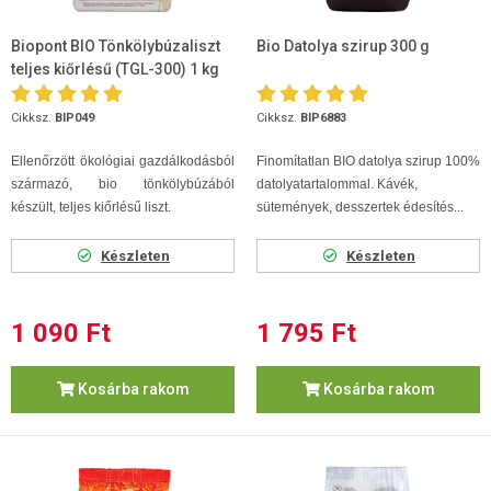
Biopont BIO Tönkölybúzaliszt
Bio Datolya szirup 300 g
teljes kiőrlésű (TGL-300) 1 kg
Cikksz.
BIP049
Cikksz.
BIP6883
Ellenőrzött ökológiai gazdálkodásból
Finomítatlan BIO datolya szirup 100%
származó, bio tönkölybúzából
datolyatartalommal. Kávék,
készült, teljes kiőrlésű liszt.
sütemények, desszertek édesítés...
Készleten
Készleten
1 090 Ft
1 795 Ft
Kosárba rakom
Kosárba rakom