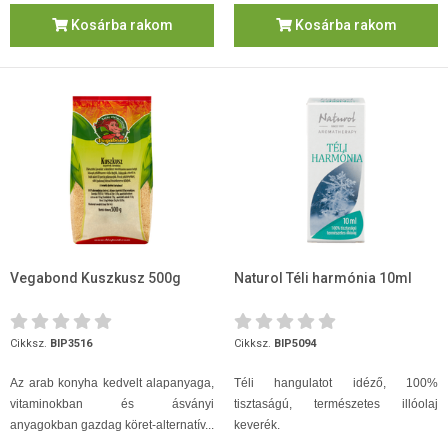
Kosárba rakom
Kosárba rakom
Vegabond Kuszkusz 500g
Naturol Téli harmónia 10ml
Cikksz.
BIP3516
Cikksz.
BIP5094
Az arab konyha kedvelt alapanyaga,
Téli hangulatot idéző, 100%
vitaminokban és ásványi
tisztaságú, természetes illóolaj
anyagokban gazdag köret-alternatív...
keverék.