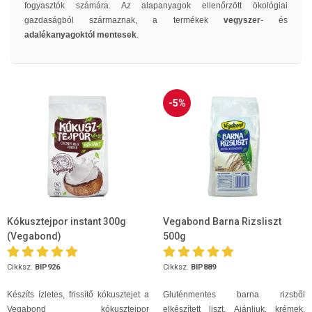
fogyasztók számára. Az alapanyagok ellenőrzött ökológiai
gazdaságból származnak, a termékek
vegyszer
- és
adalékanyagoktól mentesek
.
-5%
Kókusztejpor instant 300g
Vegabond Barna Rizsliszt
(Vegabond)
500g
Cikksz.
BIP926
Cikksz.
BIP889
Készíts ízletes, frissítő kókusztejet a
Gluténmentes barna rizsből
Vegabond kókusztejpor
elkészített liszt. Ajánljuk, krémek,