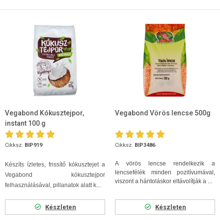
Vegabond Kókusztejpor,
Vegabond Vörös lencse 500g
instant 100 g
Cikksz.
BIP919
Cikksz.
BIP3486
A vörös lencse rendelkezik a
Készíts ízletes, frissítő kókusztejet a
lencsefélék minden pozitívumával,
Vegabond kókusztejpor
viszont a hántoláskor eltávolítják a ...
felhasználásával, pillanatok alatt k...
Készleten
Készleten