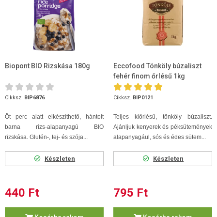
Biopont BIO Rizskása 180g
Eccofood Tönköly búzaliszt
fehér finom őrlésű 1kg
Cikksz.
BIP6876
Cikksz.
BIP0121
Öt perc alatt elkészíthető, hántolt
Teljes kiőrlésű, tönköly búzaliszt.
barna rizs-alapanyagú BIO
Ajánljuk kenyerek és péksütemények
rizskása. Glutén-, tej- és szója...
alapanyagául, sós és édes sütem...
Készleten
Készleten
440 Ft
795 Ft