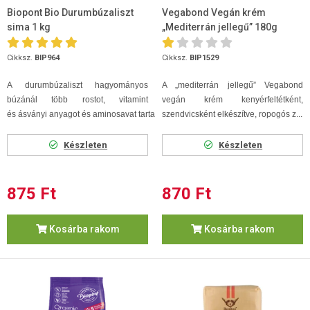
Biopont Bio Durumbúzaliszt
Vegabond Vegán krém
sima 1 kg
„Mediterrán jellegű” 180g
Cikksz.
BIP964
Cikksz.
BIP1529
A durumbúzaliszt hagyományos
A „mediterrán jellegű” Vegabond
búzánál több rostot, vitamint
vegán krém kenyérfeltétként,
és ásványi anyagot és aminosavat tartalmaz...
szendvicsként elkészítve, ropogós z...
Készleten
Készleten
875 Ft
870 Ft
Kosárba rakom
Kosárba rakom