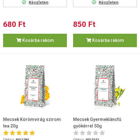
Készleten
Készleten
680 Ft
850 Ft
Kosárba rakom
Kosárba rakom
Mecsek Körömvirág szirom
Mecsek Gyermekláncfű
tea 20g
gyökérrel 50g
Cikksz.
MD1284
Cikksz.
MD2342