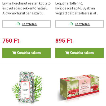
Enyhe hörghurut esetén köptető
Légúti fertőtlenítő,
és gyulladáscsökkentő hatású.
köhögéscsillapító. Gyakran
A gyomorhurut panaszait i...
végzett gargarizálásra is al...
Készleten
Készleten
750 Ft
895 Ft
Kosárba rakom
Kosárba rakom