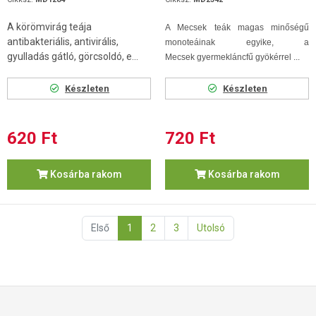
A körömvirág teája
A Mecsek teák magas minőségű
antibakteriális, antivirális,
monoteáinak egyike, a
gyulladás gátló, görcsoldó, e...
Mecsek gyermekláncfű gyökérrel ...
Készleten
Készleten
620 Ft
720 Ft
Kosárba rakom
Kosárba rakom
Első
1
2
3
Utolsó