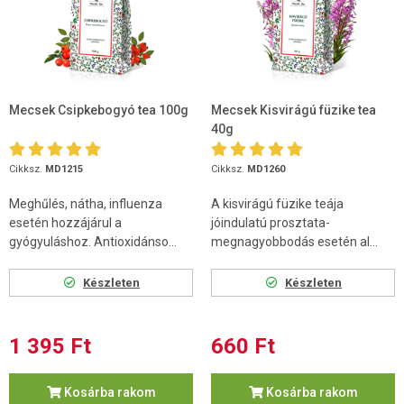
Mecsek Csipkebogyó tea 100g
Mecsek Kisvirágú füzike tea
40g
Cikksz.
MD1215
Cikksz.
MD1260
Meghűlés, nátha, influenza
A kisvirágú füzike teája
esetén hozzájárul a
jóindulatú prosztata-
gyógyuláshoz. Antioxidánso...
megnagyobbodás esetén al...
Készleten
Készleten
1 395 Ft
660 Ft
Kosárba rakom
Kosárba rakom