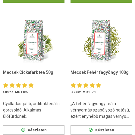
Mecsek Cickafark tea 50g
Mecsek Fehér fagyöngy 100g
Cikksz.
MD1185
Cikksz.
MD1178
Gyulladásgátló, antibakteriális,
„A fehér fagyöngy teája
görcsoldó. Alkalmas
vérnyomás szabályozó hatású,
ülőfürdőnek.
ezért enyhébb magas vérnyo...
Készleten
Készleten