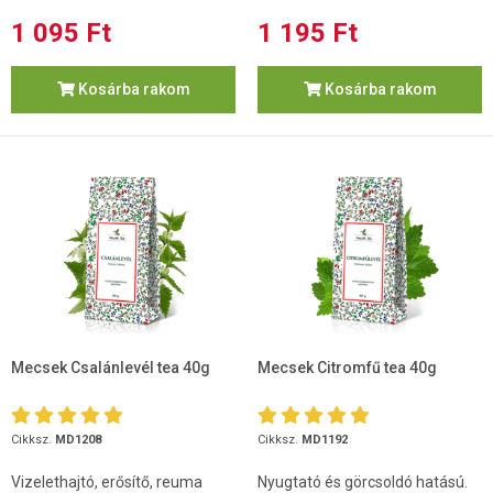
1 095 Ft
1 195 Ft
Kosárba rakom
Kosárba rakom
Mecsek Csalánlevél tea 40g
Mecsek Citromfű tea 40g
Cikksz.
MD1208
Cikksz.
MD1192
Vizelethajtó, erősítő, reuma
Nyugtató és görcsoldó hatású.