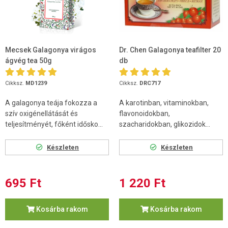
Mecsek Galagonya virágos
Dr. Chen Galagonya teafilter 20
ágvég tea 50g
db
Cikksz.
MD1239
Cikksz.
DRC717
A galagonya teája fokozza a
A karotinban, vitaminokban,
szív oxigénellátását és
flavonoidokban,
teljesítményét, főként idősko...
szacharidokban, glikozidok...
Készleten
Készleten
695 Ft
1 220 Ft
Kosárba rakom
Kosárba rakom