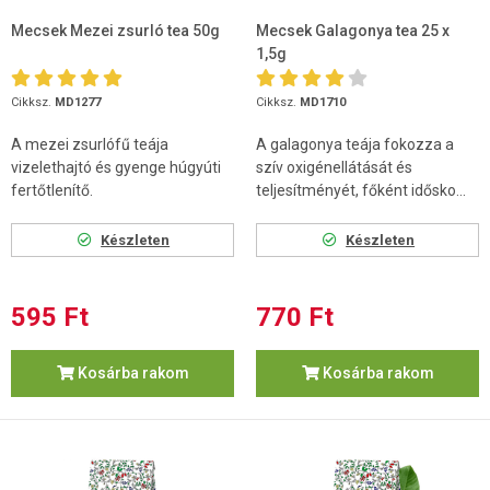
Mecsek Mezei zsurló tea 50g
Mecsek Galagonya tea 25 x
1,5g
Cikksz.
MD1277
Cikksz.
MD1710
A mezei zsurlófű teája
A galagonya teája fokozza a
vizelethajtó és gyenge húgyúti
szív oxigénellátását és
fertőtlenítő.
teljesítményét, főként idősko...
Készleten
Készleten
595 Ft
770 Ft
Kosárba rakom
Kosárba rakom