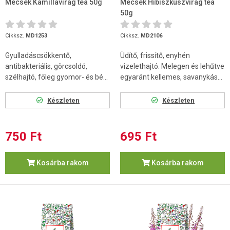
Mecsek Kamillavirág tea 50g
Mecsek Hibiszkuszvirág tea
50g
Cikksz.
MD1253
Cikksz.
MD2106
Gyulladáscsökkentő,
Üdítő, frissítő, enyhén
antibakteriális, görcsoldó,
vizelethajtó. Melegen és lehűtve
szélhajtó, főleg gyomor- és bé...
egyaránt kellemes, savanykás...
Készleten
Készleten
750 Ft
695 Ft
Kosárba rakom
Kosárba rakom