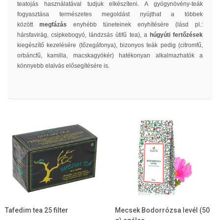
teatojás használatával tudjuk elkészíteni. A gyógynövény-teák
fogyasztása természetes megoldást nyújthat a többek
között
megfázás
enyhébb tüneteinek enyhítésére (lásd pl.:
hársfavirág, csipkebogyó, lándzsás útifű tea), a
húgyúti fertőzések
kiegészítő kezelésére (tőzegáfonya), bizonyos teák pedig (citromfű,
orbáncfű, kamilla, macskagyökér) hatékonyan alkalmazhatók a
könnyebb elalvás elősegítésére is.
Tafedim tea 25 filter
Mecsek Bodorrózsa levél (50