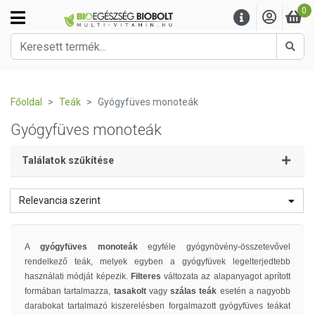
0
Kere
Főoldal
Teák
Gyógyfüves monoteák
Gyógyfüves monoteák
Találatok szűkítése
Relevancia szerint
A
gyógyfüves monoteák
egyféle gyógynövény-összetevővel
rendelkező teák, melyek egyben a gyógyfüvek legelterjedtebb
használati módját képezik.
Filteres
változata az alapanyagot aprított
formában tartalmazza,
tasakolt
vagy
szálas teák
esetén a nagyobb
darabokat tartalmazó kiszerelésben forgalmazott gyógyfüves teákat