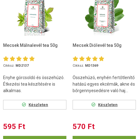
Mecsek Málnalevél tea 50g
Mecsek Diólevél tea 50g
Cikksz.
MD2137
Cikksz.
MD1369
Enyhe görcsoldó és összehúzó.
Összehúzó, enyhén fertőtlenítő
Étkezési tea készítésére is
hatású egyes ekcémák, akne és
alkalmas.
bőrgennyesedésre való haj...
Készleten
Készleten
595 Ft
570 Ft