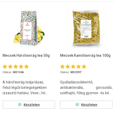
Mecsek Hársfavirág tea 50g
Mecsek Kamillavirág tea 100g
Cikksz.
MD1246
Cikksz.
MD2397
A hársfavirág teája lázas,
Gyulladáscsökkentő,
felső légúti betegségekben
antibakteriális, görcsoldó,
izzasztó hatású. Vese-, hó...
szélhajtó, főleg gyomor- és bé...
Készleten
Készleten