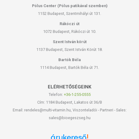
Pólus Center (Pólus patikával szemben)
1152 Budapest, Szentmihályi út 131.
Rákóczi út
1072 Budapest, Rákóczi út 10.
Szent István körút
1137 Budapest, Szent István Körút 18.
Bartók Béla
1114 Budapest, Bartók Béla út 71.
ELÉRHETŐSÉGEINK
Telefon:
+36-1-255-0555
Cím: 1184 Budapest, Lakatos út 36/B
Email: rendeles@multi-vitamin.hu, Viszonteladói - Partneri - Sales:
sales@bioegeszseg.hu