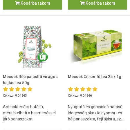
Kosárba rakom
Kosárba rakom
Mecsek Réti palástfű virágos
Mecsek Citromfű tea 25 x 1g
hajtás tea 50g
Cikksz.
MD1963
Cikksz.
MD1666
Antibakteriális hatású,
Nyugtató és görcsoldó hatású.
mérsékelheti a hasmenéssel
Idegesség okozta gyomor- és
járó panaszokat.
bélpanaszokra, fejfájásra, sz...