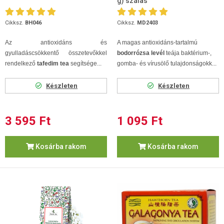
g) szálas
Cikksz.
BH046
Cikksz.
MD2403
Az antioxidáns és
A magas antioxidáns-tartalmú
gyulladáscsökkentő összetevőkkel
bodorrózsa levél
teája baktérium-,
rendelkező
tafedim tea
segítsége...
gomba- és vírusölő tulajdonságokk...
Készleten
Készleten
3 595 Ft
1 095 Ft
Kosárba rakom
Kosárba rakom