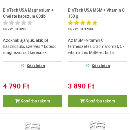
BioTech USA Magnesium +
BioTech USA MSM + Vitamin C
Chelate kapszula 60db
150 g
Cikksz.
BTU215
Cikksz.
BTU7013
Azoknak ajánljuk, akik jól
Az MSM+Vitamin C
hasznosuló, szerves * kötésű
természetes citromaromát, C-
magnéziumot keresnek!
vitamint és MSM-et tarta...
Készleten
Készleten
4 790 Ft
3 890 Ft
Kosárba rakom
Kosárba rakom