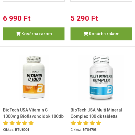
6 990 Ft
5 290 Ft
Kosárba rakom
Kosárba rakom
BioTech USA Vitamin C
BioTech USA Multi Mineral
1000mg Bioflavonoidok 100db
Complex 100 db tabletta
Cikksz.
BTU8004
Cikksz.
BTU6703