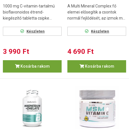
1000 mg C-vitamin-tartalmú
A Multi Mineral Complex fő
bioflavonoidos étrend-
elemei elősegítik a csontok
kiegészítő tabletta csipke...
normál fejlődését, az izmok m...
Készleten
Készleten
3 990 Ft
4 690 Ft
Kosárba rakom
Kosárba rakom