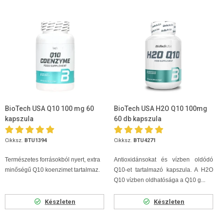
BioTech USA Q10 100 mg 60
BioTech USA H2O Q10 100mg
kapszula
60 db kapszula
Cikksz.
BTU1394
Cikksz.
BTU4271
Természetes forrásokból nyert, extra
Antioxidánsokat és vízben oldódó
minőségű Q10 koenzimet tartalmaz.
Q10-et tartalmazó kapszula. A H2O
Q10 vízben oldhatósága a Q10 g...
Készleten
Készleten