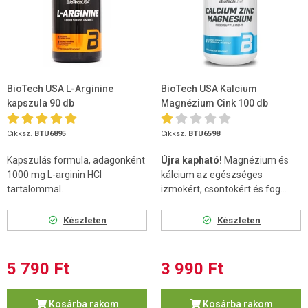
BioTech USA L-Arginine
BioTech USA Kalcium
kapszula 90 db
Magnézium Cink 100 db
tabletta
Cikksz.
BTU6895
Cikksz.
BTU6598
Kapszulás formula, adagonként
Újra kapható!
Magnézium és
1000 mg L-arginin HCl
kálcium az egészséges
tartalommal.
izmokért, csontokért és fog...
Készleten
Készleten
5 790 Ft
3 990 Ft
Kosárba rakom
Kosárba rakom