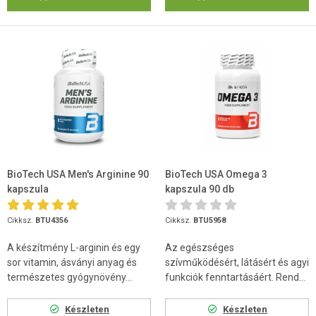
BioTech USA Men's Arginine 90
BioTech USA Omega 3
kapszula
kapszula 90 db
Cikksz.
BTU4356
Cikksz.
BTU5958
A készítmény L-arginin és egy
Az egészséges
sor vitamin, ásványi anyag és
szívműködésért, látásért és agyi
természetes gyógynövény...
funkciók fenntartásáért. Rend...
Készleten
Készleten