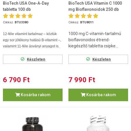
BioTech USA One-A-Day
BioTech USA Vitamin C 1000
tabletta 100 db
mg Bioflavonoidok 250 db
Cikksz.
BTU3380
Cikksz.
BTU8011
1000 mg C-vitamin-tartalmú
12-féle vitamint tartalmaz – köztük
bioflavonoidos étrend-
egy sor jótékony hatású B-vitamint –,
kiegészítő tabletta csipke...
valamint 11-féle ásványi anyagot is.
Készleten
Készleten
6 790 Ft
7 990 Ft
Kosárba rakom
Kosárba rakom