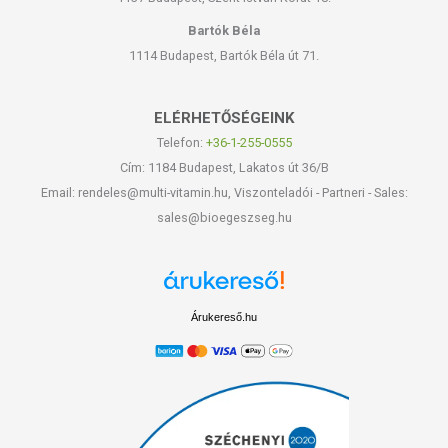
Bartók Béla
1114 Budapest, Bartók Béla út 71.
ELÉRHETŐSÉGEINK
Telefon:
+36-1-255-0555
Cím: 1184 Budapest, Lakatos út 36/B
Email: rendeles@multi-vitamin.hu, Viszonteladói - Partneri - Sales:
sales@bioegeszseg.hu
Árukereső.hu