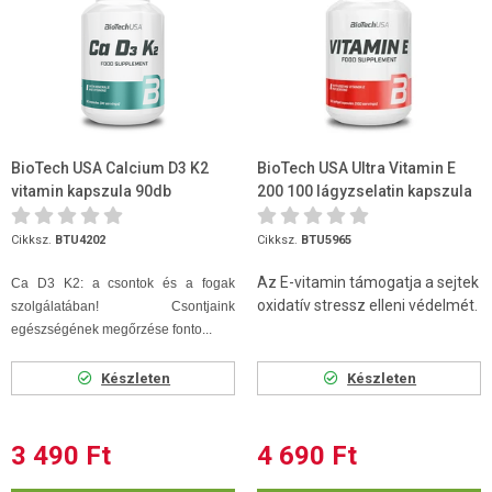
BioTech USA Calcium D3 K2
BioTech USA Ultra Vitamin E
vitamin kapszula 90db
200 100 lágyzselatin kapszula
Cikksz.
BTU4202
Cikksz.
BTU5965
Az E-vitamin támogatja a sejtek
Ca D3 K2: a csontok és a fogak
oxidatív stressz elleni védelmét.
szolgálatában! Csontjaink
egészségének megőrzése fonto...
Készleten
Készleten
3 490 Ft
4 690 Ft