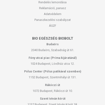
Rendelés lemondása
Reklamáció, panasz
Adatvédelem
Panaszkezelési szabályzat
ÁSZF
BIO EGÉSZSÉG BIOBOLT
Budaörs
2040 Budaörs, Szabadság út 61.
Fény utcai piac (Príma kijáratánál)
1024 Budapest, Lövőház utca 12.
Pólus Center (Pólus patikával szemben)
1152 Budapest, Szentmihályi út 131.
Rákóczi út
1072 Budapest, Rákóczi út 10.
Szent István körút
1137 Budapest, Szent István Körút 18.