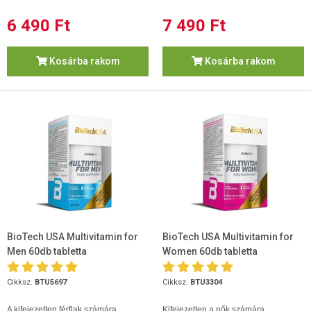
6 490 Ft
7 490 Ft
Kosárba rakom
Kosárba rakom
BioTech USA Multivitamin for
BioTech USA Multivitamin for
Men 60db tabletta
Women 60db tabletta
Cikksz.
BTU5697
Cikksz.
BTU3304
A kifejezetten férfiak számára
Kifejezetten a nők számára