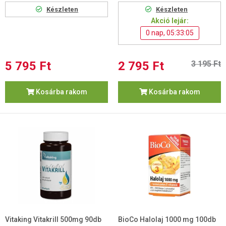
Készleten
Készleten
Akció lejár:
0 nap, 05:33:04
5 795 Ft
2 795 Ft
3 195 Ft
Kosárba rakom
Kosárba rakom
Vitaking Vitakrill 500mg 90db
BioCo Halolaj 1000 mg 100db