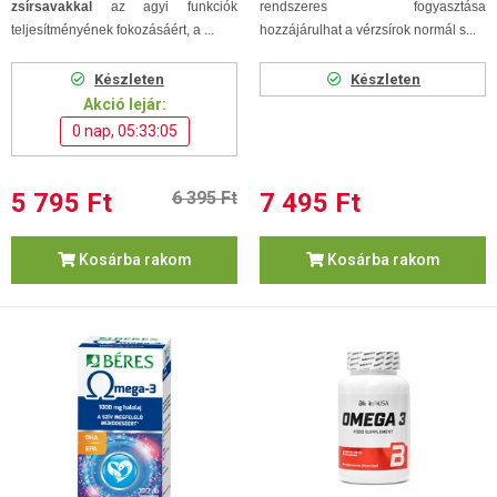
zsírsavakkal
az agyi funkciók
rendszeres fogyasztása
teljesítményének fokozásáért, a ...
hozzájárulhat a vérzsírok normál s...
Készleten
Készleten
Akció lejár:
0 nap, 05:33:04
5 795 Ft
6 395 Ft
7 495 Ft
Kosárba rakom
Kosárba rakom