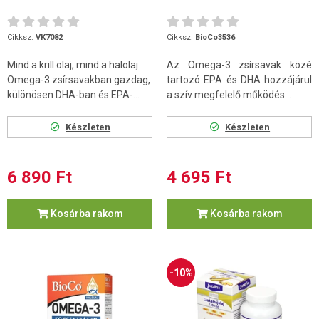
Cikksz.
VK7082
Cikksz.
BioCo3536
Mind a krill olaj, mind a halolaj
Az Omega-3 zsírsavak közé
Omega-3 zsírsavakban gazdag,
tartozó EPA és DHA hozzájárul
különösen DHA-ban és EPA-...
a szív megfelelő működés...
Készleten
Készleten
6 890 Ft
4 695 Ft
Kosárba rakom
Kosárba rakom
-10%