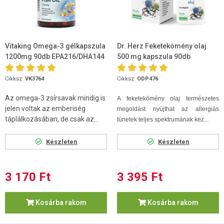
Vitaking Omega-3 gélkapszula
Dr. Herz Feketekömény olaj
1200mg 90db EPA216/DHA144
500 mg kapszula 90db
Cikksz.
VK3764
Cikksz.
ODP476
Az omega-3 zsírsavak mindig is
A feketekömény olaj természetes
jelen voltak az emberiség
megoldást nyújthat az allergiás
táplálkozásában, de csak az...
tünetek teljes spektrumának kez...
Készleten
Készleten
3 170 Ft
3 395 Ft
Kosárba rakom
Kosárba rakom