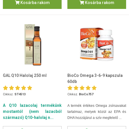
Kosárba rakom
Kosárba rakom
GAL Q10 Halolaj 250 ml
BioCo Omega 3-6-9 kapszula
60db
Cikksz.
ST4513
Cikksz.
BioCo757
A Q10 lazacolaj termékünk
A termék értékes Omega zsírsavakat
mostantól (nem lazacból
tartalmaz, melyek közül az EPA és
származó) Q10-halolaj n...
DHA hozzájárul a szív megfelelő ...