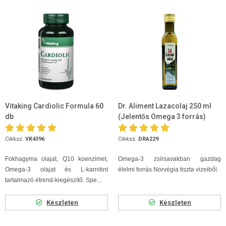
Vitaking Cardiolic Formula 60
Dr. Aliment Lazacolaj 250 ml
db
(Jelentős Omega 3 forrás)
Cikksz.
VK4396
Cikksz.
DRA229
Fokhagyma olajat, Q10 koenzimet,
Omega-3 zsírsavakban gazdag
Omega-3 olajat és L-karnitint
élelmi forrás Norvégia tiszta vizeiből.
tartalmazó étrend-kiegészítő. Spe...
Készleten
Készleten