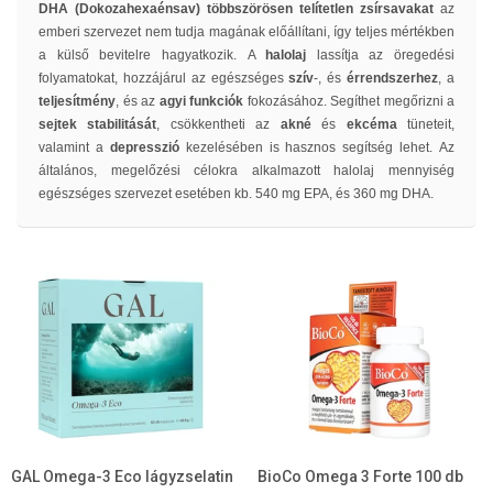
DHA (Dokozahexaénsav) többszörösen telítetlen zsírsavakat
az
emberi szervezet nem tudja magának előállítani, így teljes mértékben
a külső bevitelre hagyatkozik. A
halolaj
lassítja az öregedési
folyamatokat, hozzájárul az egészséges
szív
-, és
érrendszerhez
, a
teljesítmény
, és az
agyi funkciók
fokozásához. Segíthet megőrizni a
sejtek stabilitását
, csökkentheti az
akné
és
ekcéma
tüneteit,
valamint a
depresszió
kezelésében is hasznos segítség lehet.
Az
általános, megelőzési célokra alkalmazott halolaj mennyiség
egészséges szervezet esetében kb. 540 mg EPA, és 360 mg DHA.
GAL Omega-3 Eco lágyzselatin
BioCo Omega 3 Forte 100 db