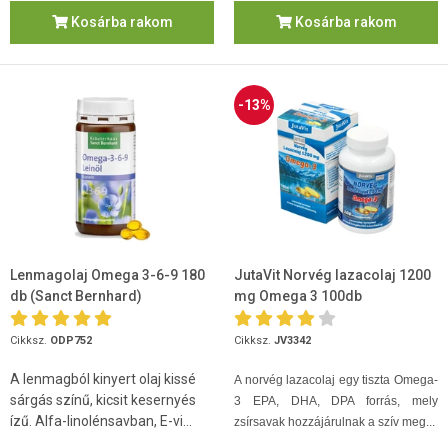
Kosárba rakom
Kosárba rakom
-13%
Lenmagolaj Omega 3-6-9 180
JutaVit Norvég lazacolaj 1200
db (Sanct Bernhard)
mg Omega 3 100db
Cikksz.
ODP752
Cikksz.
JV3342
A lenmagból kinyert olaj kissé
A norvég lazacolaj egy tiszta Omega-
sárgás színű, kicsit kesernyés
3 EPA, DHA, DPA forrás, mely
ízű. Alfa-linolénsavban, E-vi...
zsírsavak hozzájárulnak a szív meg...