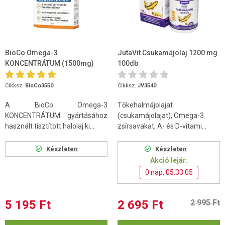
BioCo Omega-3
JutaVit Csukamájolaj 1200 mg
KONCENTRÁTUM (1500mg)
100db
30db
Cikksz.
BioCo3550
Cikksz.
JV3540
A BioCo Omega-3
Tőkehalmájolajat
KONCENTRÁTUM gyártásához
(csukamájolajat), Omega-3
használt tisztított halolaj ki...
zsírsavakat, A- és D-vitami...
Készleten
Készleten
Akció lejár:
0 nap, 05:33:04
5 195 Ft
2 695 Ft
2 995 Ft