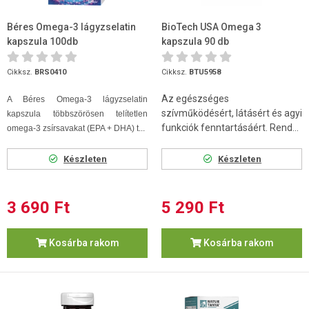
Béres Omega-3 lágyzselatin
BioTech USA Omega 3
kapszula 100db
kapszula 90 db
Cikksz.
BRS0410
Cikksz.
BTU5958
Az egészséges
A Béres Omega-3 lágyzselatin
szívműködésért, látásért és agyi
kapszula többszörösen telítetlen
funkciók fenntartásáért. Rend...
omega-3 zsírsavakat (EPA + DHA) t...
Készleten
Készleten
3 690 Ft
5 290 Ft
Kosárba rakom
Kosárba rakom