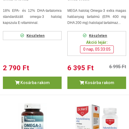
18% EPA- és 12% DHA-tartalomra
MEGA halolaj Omega-3 extra magas
standardizált omega-3 halolaj
hatóanyag tartalmú (EPA 400 mg
kapszula E-vitaminnal.
DHA 200 mg) halolajat tartalmaz...
Készleten
Készleten
Akció lejár:
0 nap, 05:33:04
2 790 Ft
6 395 Ft
6 995 Ft
Kosárba rakom
Kosárba rakom