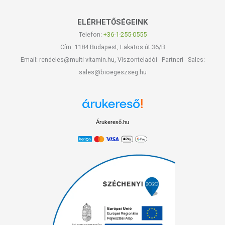
ELÉRHETŐSÉGEINK
Telefon:
+36-1-255-0555
Cím: 1184 Budapest, Lakatos út 36/B
Email: rendeles@multi-vitamin.hu, Viszonteladói - Partneri - Sales:
sales@bioegeszseg.hu
Árukereső.hu