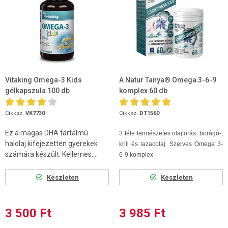
Vitaking Omega-3 Kids
A Natur Tanya® Omega 3-6-9
gélkapszula 100 db
komplex 60 db
Cikksz.
VK7730
Cikksz.
DT1560
Ez a magas DHA tartalmú
3 féle természetes olajforás: borágó-,
halolaj kifejezetten gyerekek
krill és lazacolaj.
Szerves Omega 3-
számára készült. Kellemes,...
6-9 komplex.
Készleten
Készleten
3 500 Ft
3 985 Ft