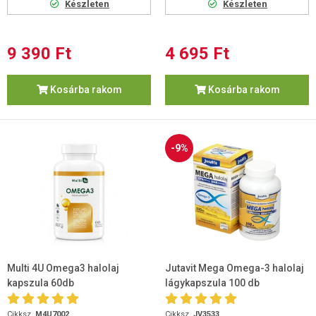
Készleten
Készleten
9 390 Ft
4 695 Ft
Kosárba rakom
Kosárba rakom
-9%
Multi 4U Omega3 halolaj
Jutavit Mega Omega-3 halolaj
kapszula 60db
lágykapszula 100 db
Cikksz.
M4U7002
Cikksz.
JV3533