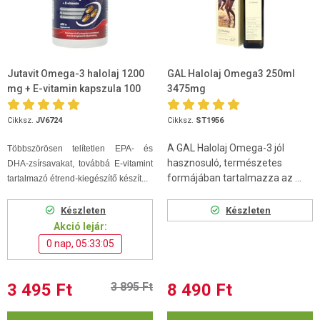
Jutavit Omega-3 halolaj 1200
GAL Halolaj Omega3 250ml
mg + E-vitamin kapszula 100
3475mg
db
Cikksz.
JV6724
Cikksz.
ST1956
A GAL Halolaj Omega-3 jól
Többszörösen telítetlen EPA- és
hasznosuló, természetes
DHA-zsírsavakat, továbbá E-vitamint
formájában tartalmazza az ...
tartalmazó étrend-kiegészítő készít...
Készleten
Készleten
Akció lejár:
0 nap, 05:33:04
3 495 Ft
3 895 Ft
8 490 Ft