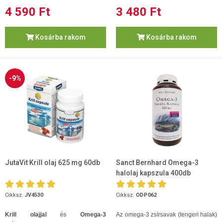
4 590 Ft
3 480 Ft
Kosárba rakom
Kosárba rakom
-9%
JutaVit Krill olaj 625 mg 60db
Sanct Bernhard Omega-3
halolaj kapszula 400db
Cikksz.
JV4530
Cikksz.
ODP062
Krill olajjal
és
Omega-3
Az omega-3 zsírsavak (tengeri halak)