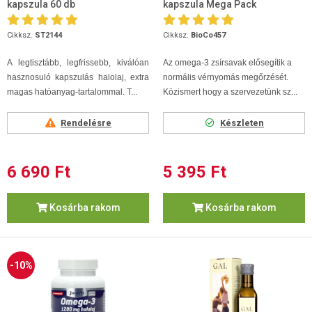
kapszula 60 db
kapszula Mega Pack
Cikksz.
ST2144
Cikksz.
BioCo457
A legtisztább, legfrissebb, kiválóan
Az omega-3 zsírsavak elősegítik a
hasznosuló kapszulás halolaj, extra
normális vérnyomás megőrzését.
magas hatóanyag-tartalommal. T...
Közismert hogy a szervezetünk sz...
Rendelésre
Készleten
6 690 Ft
5 395 Ft
Kosárba rakom
Kosárba rakom
-10%