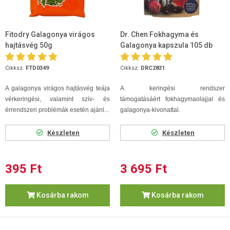
Fitodry Galagonya virágos
Dr. Chen Fokhagyma és
hajtásvég 50g
Galagonya kapszula 105 db
Cikksz.
FTD0349
Cikksz.
DRC2831
A galagonya virágos hajtásvég teája
A keringési rendszer
vérkeringési, valamint szív- és
támogatásáért fokhagymaolajjal és
érrendszeri problémák esetén ajánl...
galagonya-kivonattal.
Készleten
Készleten
395 Ft
3 695 Ft
Kosárba rakom
Kosárba rakom