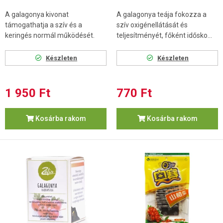
A galagonya kivonat
A galagonya teája fokozza a
támogathatja a szív és a
szív oxigénellátását és
keringés normál működését.
teljesítményét, főként idősko...
Készleten
Készleten
1 950 Ft
770 Ft
Kosárba rakom
Kosárba rakom