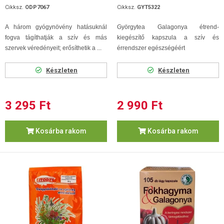
Cikksz.
ODP7067
Cikksz.
GYT5322
A három gyógynövény hatásuknál
Györgytea Galagonya étrend-
fogva tágíthatják a szív és más
kiegészítő kapszula a szív és
szervek véredényeit; erősíthetik a ...
érrendszer egészségéért
Készleten
Készleten
3 295 Ft
2 990 Ft
Kosárba rakom
Kosárba rakom