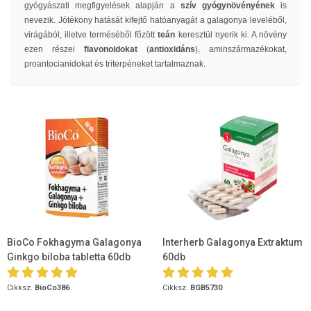
gyógyászati megfigyelések alapján a
szív gyógynövényének
is
nevezik. Jótékony hatását kifejtő hatóanyagát a galagonya leveléből,
virágából, illetve terméséből főzött
teán
keresztül nyerik ki. A növény
ezen részei
flavonoidokat
(
antioxidáns
), aminszármazékokat,
proantocianidokat és triterpéneket tartalmaznak.
BioCo Fokhagyma Galagonya
Interherb Galagonya Extraktum
Ginkgo biloba tabletta 60db
60db
Cikksz.
BioCo386
Cikksz.
BGB5730