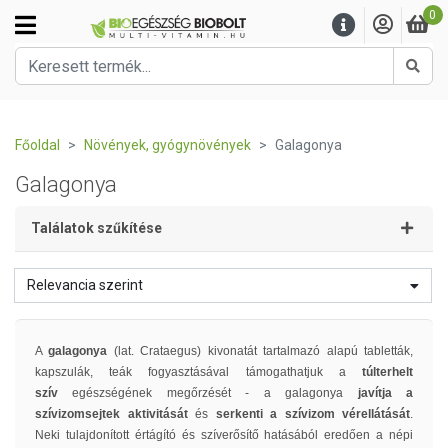
0
Kere
Főoldal
Növények, gyógynövények
Galagonya
Galagonya
Találatok szűkítése
Relevancia szerint
A
galagonya
(lat. Crataegus)
kivonatát tartalmazó alapú tabletták,
kapszulák, teák fogyasztásával támogathatjuk a
túlterhelt
szív
egészségének megőrzését - a g
alagonya
javítja a
szívizomsejtek aktivitását
és
serkenti a szívizom vérellátását
.
Ne
ki tulajdonított értágító és szíverősítő hatásából eredően
a népi