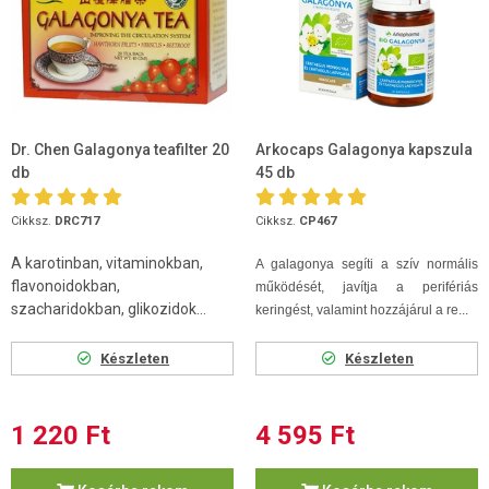
Dr. Chen Galagonya teafilter 20
Arkocaps Galagonya kapszula
db
45 db
Cikksz.
DRC717
Cikksz.
CP467
A karotinban, vitaminokban,
A galagonya segíti a szív normális
flavonoidokban,
működését, javítja a perifériás
szacharidokban, glikozidok...
keringést, valamint hozzájárul a re...
Készleten
Készleten
1 220 Ft
4 595 Ft