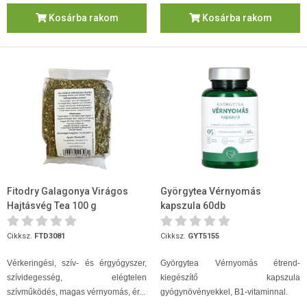
Kosárba rakom
Kosárba rakom
Fitodry Galagonya Virágos
Györgytea Vérnyomás
Hajtásvég Tea 100 g
kapszula 60db
Cikksz.
FTD3081
Cikksz.
GYT5155
Vérkeringési, szív- és érgyógyszer,
Györgytea Vérnyomás étrend-
szívidegesség, elégtelen
kiegészítő kapszula
szívműködés, magas vérnyomás, ér...
gyógynövényekkel, B1-vitaminnal.