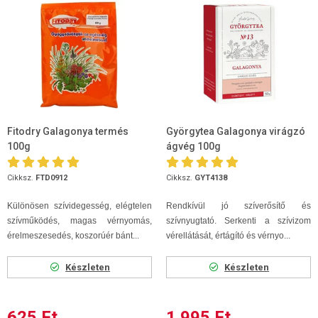
Fitodry Galagonya termés
Györgytea Galagonya virágzó
100g
ágvég 100g
Cikksz.
FTD0912
Cikksz.
GYT4138
Különösen szívidegesség, elégtelen
Rendkívül jó szíverősítő és
szívműködés, magas vérnyomás,
szívnyugtató. Serkenti a szívizom
érelmeszesedés, koszorúér bánt...
vérellátását, értágító és vérnyo...
Készleten
Készleten
625 Ft
1 995 Ft