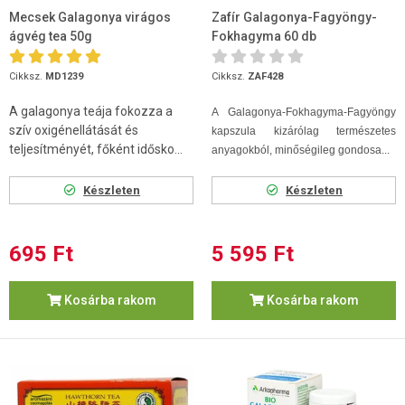
Mecsek Galagonya virágos
Zafír Galagonya-Fagyöngy-
ágvég tea 50g
Fokhagyma 60 db
Cikksz.
MD1239
Cikksz.
ZAF428
A galagonya teája fokozza a
A Galagonya-Fokhagyma-Fagyöngy
szív oxigénellátását és
kapszula kizárólag természetes
teljesítményét, főként idősko...
anyagokból, minőségileg gondosa...
Készleten
Készleten
695 Ft
5 595 Ft
Kosárba rakom
Kosárba rakom