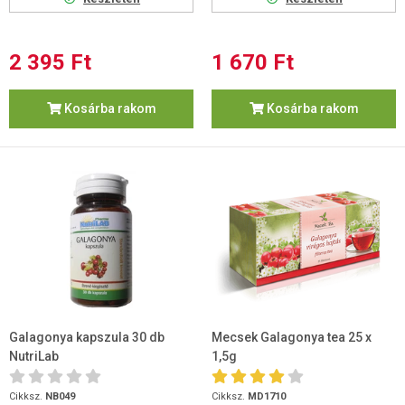
2 395 Ft
1 670 Ft
Kosárba rakom
Kosárba rakom
Galagonya kapszula 30 db
Mecsek Galagonya tea 25 x
NutriLab
1,5g
Cikksz.
NB049
Cikksz.
MD1710