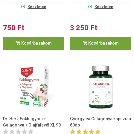
Készleten
Készleten
750 Ft
3 250 Ft
Kosárba rakom
Kosárba rakom
Dr. Herz Fokhagyma +
Györgytea Galagonya kapszula
Galagonya + Olajfalevél XL 90
60db
db Kapszula