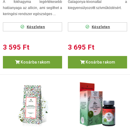
A fokhagyma legértékesebb
Galagonya-kivonattal a
hatóanyaga az allicin, ami segíthet a
kiegyensúlyozottt szívműködésért.
keringési rendszer egészséges ...
Készleten
Készleten
3 595 Ft
3 695 Ft
Kosárba rakom
Kosárba rakom