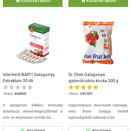
Kosárba rakom
Kosárba rakom
Interherb NAPI1 Galagonya
Dr.Chen Galagonya
Extraktum 30 db
gyümölcshús kocka 200 g
Cikksz.
BGB602
Cikksz.
DRC829
A galagonya értékes kivonatát
Hagyományos, távol-keleti csemege,
tartalmazó étrend-kiegészítőnket a
mely finom ízvilága mellett
szív- és érrendszer normál mű...
egészségvédő hatással is bír.
Készleten
Készleten