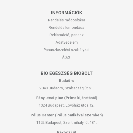
INFORMÁCIÓK
Rendelés módosítása
Rendelés lemondása
Reklamáció, panasz
Adatvédelem
Panaszkezelési szabályzat
ÁSZF
BIO EGÉSZSÉG BIOBOLT
Budaörs
2040 Budaörs, Szabadság út 61.
Fény utcai piac (Príma kijáratánál)
1024 Budapest, Lövőház utca 12.
Pólus Center (Pólus patikával szemben)
1152 Budapest, Szentmihályi út 131.
Rákóczi út