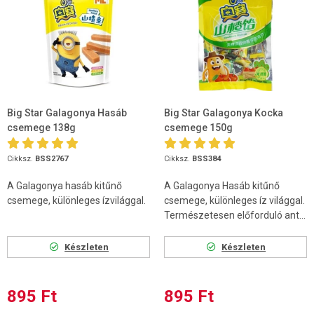
Big Star Galagonya Hasáb
Big Star Galagonya Kocka
csemege 138g
csemege 150g
Cikksz.
BSS2767
Cikksz.
BSS384
A Galagonya hasáb kitűnő
A Galagonya Hasáb kitűnő
csemege, különleges ízvilággal.
csemege, különleges íz világgal.
Természetesen előforduló ant...
Készleten
Készleten
895 Ft
895 Ft