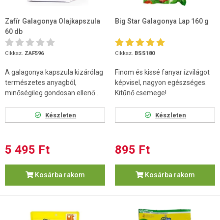
Zafír Galagonya Olajkapszula
Big Star Galagonya Lap 160 g
60 db
Cikksz.
ZAF596
Cikksz.
BSS180
A galagonya kapszula kizárólag
Finom és kissé fanyar ízvilágot
természetes anyagból,
képvisel, nagyon egészséges.
minőségileg gondosan ellenő...
Kitűnő csemege!
Készleten
Készleten
5 495 Ft
895 Ft
Kosárba rakom
Kosárba rakom