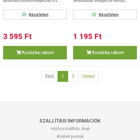
tartalmazó étrend-kiegészítő a s...
vérellátását, értágító és vérnyo...
Készleten
Készleten
3 595 Ft
1 195 Ft
Kosárba rakom
Kosárba rakom
Első
1
2
Utolsó
SZÁLLÍTÁSI INFORMÁCIÓK
Házhozszállítás, Árak
Átvételi pontok