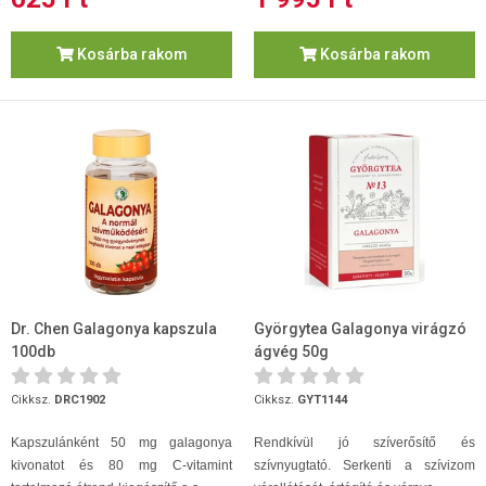
Kosárba rakom
Kosárba rakom
Dr. Chen Galagonya kapszula
Györgytea Galagonya virágzó
100db
ágvég 50g
Cikksz.
DRC1902
Cikksz.
GYT1144
Kapszulánként 50 mg galagonya
Rendkívül jó szíverősítő és
kivonatot és 80 mg C-vitamint
szívnyugtató. Serkenti a szívizom