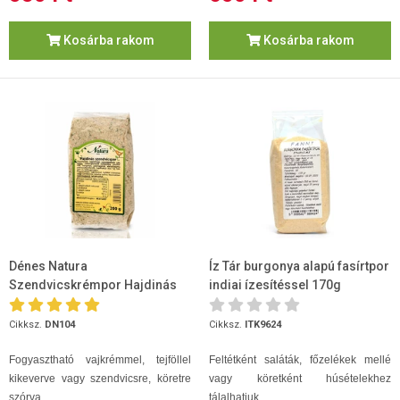
Kosárba rakom
Kosárba rakom
Dénes Natura
Íz Tár burgonya alapú fasírtpor
Szendvicskrémpor Hajdinás
indiai ízesítéssel 170g
200g
Cikksz.
DN104
Cikksz.
ITK9624
Fogyasztható vajkrémmel, tejföllel
Feltétként saláták, főzelékek mellé
kikeverve vagy szendvicsre, köretre
vagy köretként húsételekhez
szórva.
tálalhatjuk.