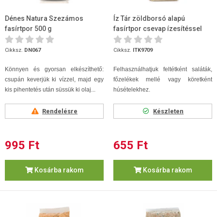
Dénes Natura Szezámos
Íz Tár zöldborsó alapú
fasírtpor 500 g
fasírtpor csevap ízesítéssel
200g
Cikksz.
DN067
Cikksz.
ITK9709
Könnyen és gyorsan elkészíthető:
Felhasználhatjuk feltétként saláták,
csupán keverjük ki vízzel, majd egy
főzelékek mellé vagy köretként
kis pihentetés után süssük ki olaj...
húsételekhez.
Rendelésre
Készleten
995 Ft
655 Ft
Kosárba rakom
Kosárba rakom