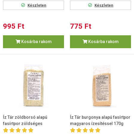
Készleten
Készleten
995 Ft
775 Ft
Kosárba rakom
Kosárba rakom
Íz Tár zöldborsó alapú
Íz Tár burgonya alapú fasírtpor
fasírtpor zöldséges
magyaros ízesítéssel 170g
ízesítéssel 200g