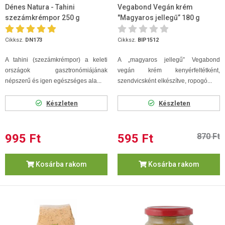
Dénes Natura - Tahini
Vegabond Vegán krém
szezámkrémpor 250 g
"Magyaros jellegű” 180 g
Cikksz.
DN173
Cikksz.
BIP1512
A tahini (szezámkrémpor) a keleti
A „magyaros jellegű” Vegabond
országok gasztronómiájának
vegán krém kenyérfeltétként,
népszerű és igen egészséges ala...
szendvicsként elkészítve, ropogó...
Készleten
Készleten
995 Ft
595 Ft
870 Ft
Kosárba rakom
Kosárba rakom