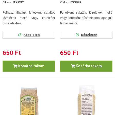
Cikksz.
ITK9747
Cikksz.
ITK9563
Felhasználhatjuk feltétként saláták,
Feltétként saláták, főzelékek mellé
főzelékek mellé vagy köretként
vagy köretként húsételekhez ajánljuk
húsételekhez.
felhasználni.
Készleten
Készleten
650 Ft
650 Ft
Kosárba rakom
Kosárba rakom