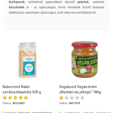
fasírtporok
, különböző gabonákból készült
pelyhek
, valamint
készételek
is - az egészséges, finom termékek között biztosan
találhatunk valamilyen újdonságot, amit még nem próbáltunk ki!
Naturmind Natúr
Vegabond Vegán krém
sörélesztőpehely 300 g
„Mediterrán jellegű” 180g
Cikksz.
BOO2007
Cikksz.
BIP1529