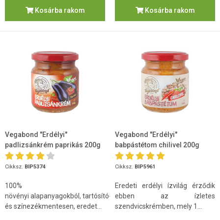
Kosárba rakom
Kosárba rakom
Vegabond "Erdélyi"
Vegabond "Erdélyi"
padlizsánkrém paprikás 200g
babpástétom chilivel 200g
Cikksz.
BIP5374
Cikksz.
BIP5961
100%
Eredeti erdélyi ízvilág érződik
növényi alapanyagokból, tartósító-
ebben az ízletes
és színezékmentesen, eredet...
szendvicskrémben, mely 1...