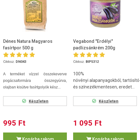
Dénes Natura Magyaros
Vegabond "Erdélyi"
fasírtpor 500 g
padlizsánkrém 200g
Cikksz.
DN043
Cikksz.
BIP5312
100%
A terméket vízzel összekeverve
növényi alapanyagokból, tartósító
pogácsaformára összegyúrva,
és színezékmentesen, eredet...
olajban kisütve fasírtgolyók kész...
Készleten
Készleten
995 Ft
1 095 Ft
Kosárba rakom
Kosárba rakom