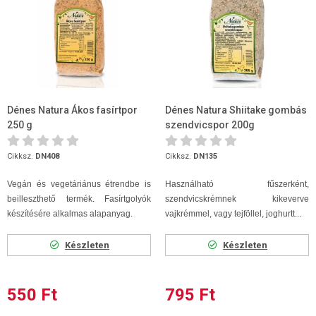
Dénes Natura Ákos fasírtpor
Dénes Natura Shiitake gombás
250 g
szendvicspor 200g
Cikksz.
DN408
Cikksz.
DN135
Vegán és vegetáriánus étrendbe is
Használható fűszerként,
beilleszthető termék. Fasírtgolyók
szendvicskrémnek kikeverve
készítésére alkalmas alapanyag.
vajkrémmel, vagy tejföllel, joghurtt...
Készleten
Készleten
550 Ft
795 Ft