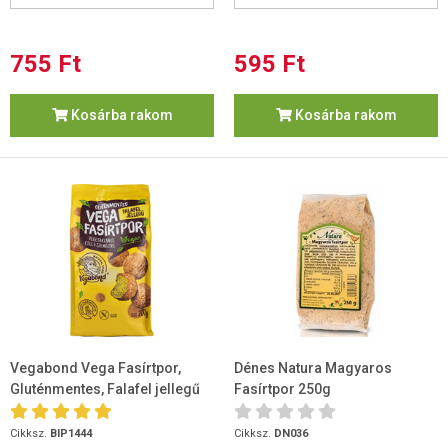
755 Ft
595 Ft
Kosárba rakom
Kosárba rakom
Vegabond Vega Fasírtpor,
Dénes Natura Magyaros
Gluténmentes, Falafel jellegű
Fasírtpor 250g
200g
Cikksz.
BIP1444
Cikksz.
DN036