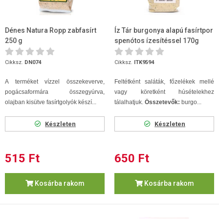
Dénes Natura Ropp zabfasírt
Íz Tár burgonya alapú fasírtpor
250 g
spenótos ízesítéssel 170g
Cikksz.
DN074
Cikksz.
ITK9594
A terméket vízzel összekeverve,
Feltétként saláták, főzelékek mellé
pogácsaformára összegyúrva,
vagy köretként húsételekhez
olajban kisütve fasírtgolyók készí...
tálalhatjuk.
Összetevők:
burgo...
Készleten
Készleten
515 Ft
650 Ft
Kosárba rakom
Kosárba rakom