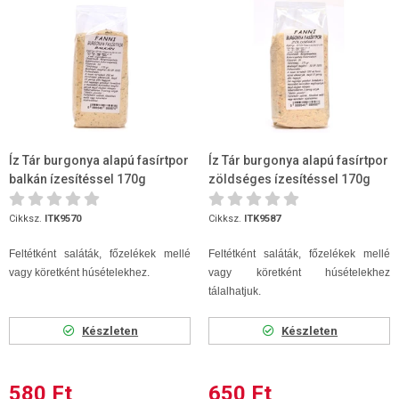
Íz Tár burgonya alapú fasírtpor
Íz Tár burgonya alapú fasírtpor
balkán ízesítéssel 170g
zöldséges ízesítéssel 170g
Cikksz.
ITK9570
Cikksz.
ITK9587
Feltétként saláták, főzelékek mellé
Feltétként saláták, főzelékek mellé
vagy köretként húsételekhez.
vagy köretként húsételekhez
tálalhatjuk.
Készleten
Készleten
580 Ft
650 Ft