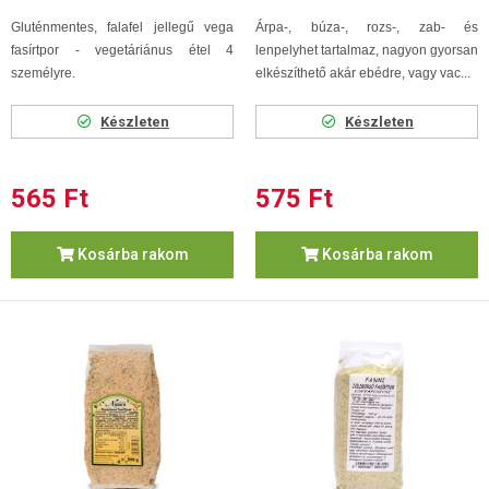
Gluténmentes, falafel jellegű vega
Árpa-, búza-, rozs-, zab- és
fasírtpor - vegetáriánus étel 4
lenpelyhet tartalmaz, nagyon gyorsan
személyre.
elkészíthető akár ebédre, vagy vac...
Készleten
Készleten
565 Ft
575 Ft
Kosárba rakom
Kosárba rakom