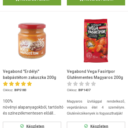
Vegabond "Erdélyi"
Vegabond Vega Fasírtpor
babpástétom zakuszka 200g
Gluténmentes Magyaros 200g
Cikksz.
BIP5183
Cikksz.
BIP1437
100%
Magyaros ízvilággal rendelkező,
növényi alapanyagokból, tartósító-
vegetáriánus étel 4 személyre.
és színezékmentesen előáll...
Gluténérzékenyek is fogyaszthatják!
Készleten
Készleten