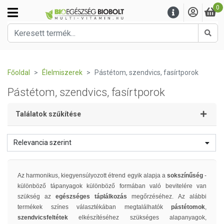
0
Kere
Főoldal
Élelmiszerek
Pástétom, szendvics, fasírtporok
Pástétom, szendvics, fasírtporok
Találatok szűkítése
Relevancia szerint
Az harmonikus, kiegyensúlyozott étrend egyik alapja a
sokszínűség
-
különböző tápanyagok különböző formában való bevitelére van
szükség az
egészséges táplálkozás
megőrzéséhez. Az alábbi
termékek színes választékában megtalálhatók
pástétomok
,
szendvicsfeltétek
elkészítéséhez szükséges alapanyagok,