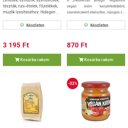
Levesek, szószok, szendvicsek,
A „mediterrán jellegű” Vegabond
tészták, rizs-ételek, főzelékek,
vegán krém kenyérfeltétként,
müzlik ízesítéséhez. Hidegen ...
szendvicsként elkészítve, ropogós z...
Készleten
Készleten
3 195 Ft
870 Ft
Kosárba rakom
Kosárba rakom
-32%