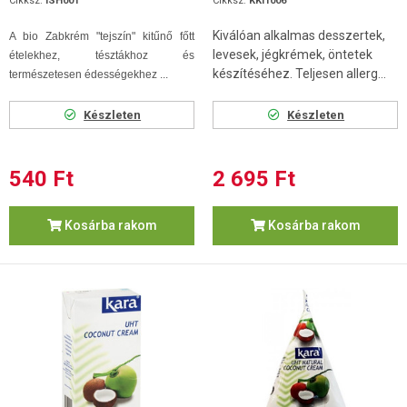
Cikksz.
ISH001
Cikksz.
KKI1006
Kiválóan alkalmas desszertek,
A bio Zabkrém "tejszín" kitűnő főtt
levesek, jégkrémek, öntetek
ételekhez, tésztákhoz és
készítéséhez. Teljesen allerg...
természetesen édességekhez ...
Készleten
Készleten
540 Ft
2 695 Ft
Kosárba rakom
Kosárba rakom