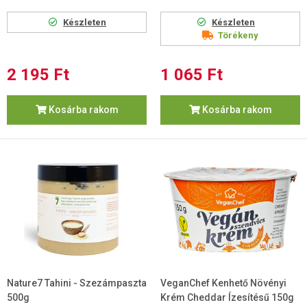
Készleten
Készleten
Törékeny
2 195 Ft
1 065 Ft
Kosárba rakom
Kosárba rakom
Nature7 Tahini - Szezámpaszta
VeganChef Kenhető Növényi
500g
Krém Cheddar Ízesítésű 150g