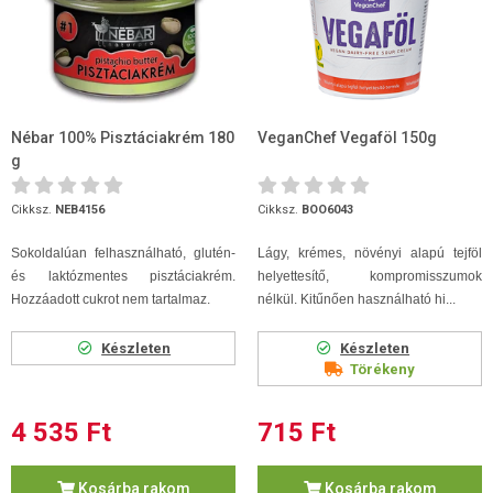
Nébar 100% Pisztáciakrém 180
VeganChef Vegaföl 150g
g
Cikksz.
NEB4156
Cikksz.
BOO6043
Sokoldalúan felhasználható, glutén-
Lágy, krémes, növényi alapú tejföl
és laktózmentes pisztáciakrém.
helyettesítő, kompromisszumok
Hozzáadott cukrot nem tartalmaz.
nélkül. Kitűnően használható hi...
Készleten
Készleten
Törékeny
4 535 Ft
715 Ft
Kosárba rakom
Kosárba rakom