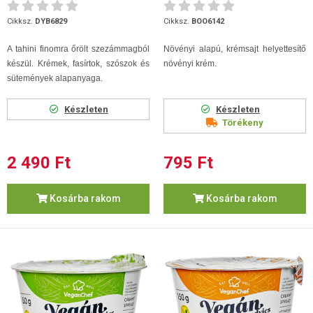
Cikksz.
DYB6829
Cikksz.
BOO6142
A tahini finomra őrölt szezámmagból
Növényi alapú, krémsajt helyettesítő
készül. Krémek, fasírtok, szószok és
növényi krém.
sütemények alapanyaga.
Készleten
Készleten
Törékeny
2 490 Ft
795 Ft
Kosárba rakom
Kosárba rakom