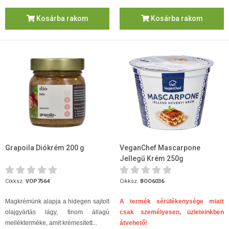
Kosárba rakom
Kosárba rakom
Grapoila Diókrém 200 g
VeganChef Mascarpone
Jellegű Krém 250g
Cikksz.
VOP7564
Cikksz.
BOO6036
Magkrémünk alapja a hidegen sajtolt
A termék sérülékenysége miatt
olajgyártás lágy, finom állagú
csak személyesen, üzleteinkben
mellékterméke, amit krémesített...
átvehető!