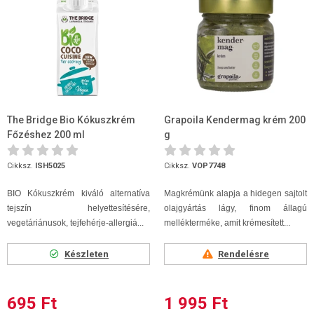
The Bridge Bio Kókuszkrém
Grapoila Kendermag krém 200
Főzéshez 200 ml
g
Cikksz.
ISH5025
Cikksz.
VOP7748
BIO Kókuszkrém kiváló alternatíva
Magkrémünk alapja a hidegen sajtolt
tejszín helyettesítésére,
olajgyártás lágy, finom állagú
vegetáriánusok, tejfehérje-allergiá...
mellékterméke, amit krémesített...
Készleten
Rendelésre
695 Ft
1 995 Ft