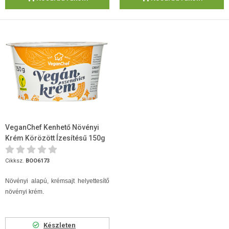
VeganChef Kenhető Növényi
Krém Körözött Ízesítésű 150g
Cikksz.
BOO6173
Növényi alapú, krémsajt helyettesítő
növényi krém.
Készleten