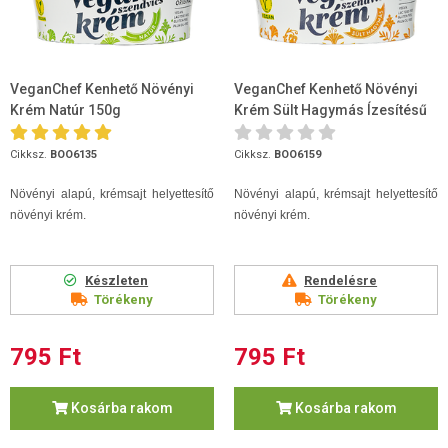
VeganChef Kenhető Növényi
VeganChef Kenhető Növényi
Krém Natúr 150g
Krém Sült Hagymás Ízesítésű
150g
Cikksz.
BOO6135
Cikksz.
BOO6159
Növényi alapú, krémsajt helyettesítő
Növényi alapú, krémsajt helyettesítő
növényi krém.
növényi krém.
Készleten
Rendelésre
Törékeny
Törékeny
795 Ft
795 Ft
Kosárba rakom
Kosárba rakom