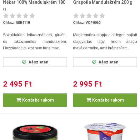
Nébar 100% Mandulakrém 180
Grapoila Mandulakrém 200 g
g
Cikksz.
NEB4118
Cikksz.
VOP0060
Sokoldalúan felhasználható, glutén-
Magkrémünk alapja a hidegen sajtolt
és laktózmentes mandulakrém.
olajgyártás lágy, finom állagú
Hozzáadott cukrot nem tartalmaz.
mellékterméke, amit krémesített...
Készleten
Készleten
2 495 Ft
2 995 Ft
Kosárba rakom
Kosárba rakom