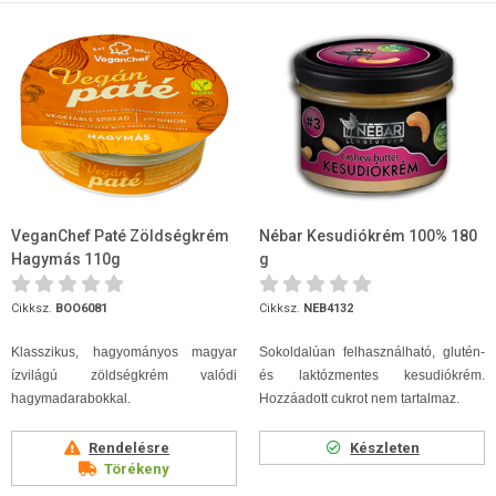
VeganChef Paté Zöldségkrém
Nébar Kesudiókrém 100% 180
Hagymás 110g
g
Cikksz.
BOO6081
Cikksz.
NEB4132
Klasszikus, hagyományos magyar
Sokoldalúan felhasználható, glutén-
ízvilágú zöldségkrém valódi
és laktózmentes kesudiókrém.
hagymadarabokkal.
Hozzáadott cukrot nem tartalmaz.
Rendelésre
Készleten
Törékeny