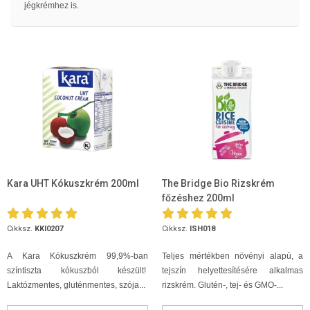
jégkrémhez is.
Kara UHT Kókuszkrém 200ml
The Bridge Bio Rizskrém
főzéshez 200ml
Cikksz.
KKI0207
Cikksz.
ISH018
A Kara Kókuszkrém 99,9%-ban
Teljes mértékben növényi alapú, a
színtiszta kókuszból készült!
tejszín helyettesítésére alkalmas
Laktózmentes, gluténmentes, szója...
rizskrém. Glutén-, tej- és GMO-...