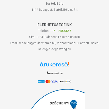
Bartók Béla
1114 Budapest, Bartók Béla út 71.
ELÉRHETŐSÉGEINK
Telefon:
+36-1-255-0555
Cím: 1184 Budapest, Lakatos út 36/B
Email: rendeles@multi-vitamin.hu, Viszonteladói - Partneri - Sales:
sales@bioegeszseg.hu
Árukereső.hu