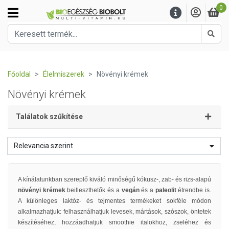
0
Kere
Főoldal
Élelmiszerek
Növényi krémek
Növényi krémek
Találatok szűkítése
Relevancia szerint
A kínálatunkban szereplő kiváló minőségű kókusz-, zab- és rizs-alapú
növényi krémek
beilleszthetők és a
vegán
és a
paleolit
étrendbe is.
A különleges laktóz- és tejmentes termékeket sokféle módon
alkalmazhatjuk: felhasználhatjuk levesek, mártások, szószok, öntetek
készítéséhez, hozzáadhatjuk smoothie italokhoz, zseléhez és