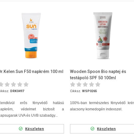
Dr.Kelen Sun F50 napkrém 100 ml
Wooden Spoon Bio naptej és
testápoló SPF 50 100ml
ikksz.
DRK0497
Cikksz.
WSP0265
Rendkívül erős fényvédő hatású
100%-ban természetes fényvédő kré
napkrém, védelmet biztosít a
alacsony komedogén indexszel.
napsugarak UVA és UVB szabadgy...
Készleten
Készleten