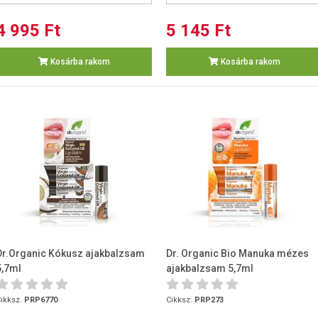
4 995 Ft
5 145 Ft
Kosárba rakom
Kosárba rakom
Dr.Organic Kókusz ajakbalzsam
Dr. Organic Bio Manuka mézes
5,7ml
ajakbalzsam 5,7ml
ikksz.
PRP6770
Cikksz.
PRP273