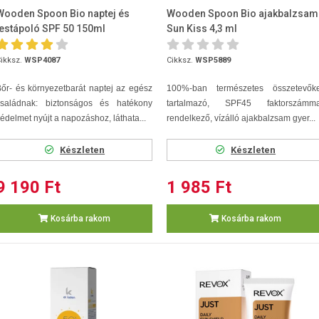
Wooden Spoon Bio naptej és
Wooden Spoon Bio ajakbalzsam
testápoló SPF 50 150ml
Sun Kiss 4,3 ml
ikksz.
WSP4087
Cikksz.
WSP5889
őr- és környezetbarát naptej az egész
100%-ban természetes összetevőke
családnak: biztonságos és hatékony
tartalmazó, SPF45 faktorszámma
édelmet nyújt a napozáshoz, láthata...
rendelkező, vízálló ajakbalzsam gyer...
Készleten
Készleten
9 190 Ft
1 985 Ft
Kosárba rakom
Kosárba rakom