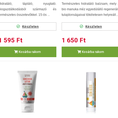
Hidratáló, tápláló, nyugtató.
Természetes hidratáló balzsam, mely
Biogazdálkodásból származó és
bio manuka méz egyedülálló regenerá
ermészetes összetevőkkel. 15-ös ...
tulajdonságaival tökéletesen helyreáll..
Készleten
Készleten
1 595 Ft
1 650 Ft
Kosárba rakom
Kosárba rakom