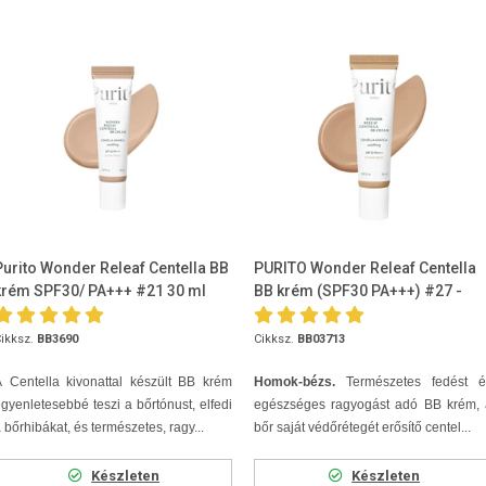
Purito Wonder Releaf Centella BB
PURITO Wonder Releaf Centella
krém SPF30/ PA+++ #21 30 ml
BB krém (SPF30 PA+++) #27 -
Sand beige 30ml
ikksz.
BB3690
Cikksz.
BB03713
 Centella kivonattal készült BB krém
Homok-bézs.
Természetes fedést é
gyenletesebbé teszi a bőrtónust, elfedi
egészséges ragyogást adó BB krém, 
 bőrhibákat, és természetes, ragy...
bőr saját védőrétegét erősítő centel...
Készleten
Készleten