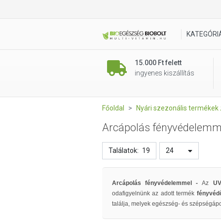
KATEGÓRI
15.000 Ft felett
ingyenes kiszállítás
Főoldal
Nyári szezonális termékek 
Arcápolás fényvédelemm
Találatok:
19
24
Arcápolás fényvédelemmel -
Az
UV
odafigyelnünk az adott termék
fényvéd
találja, melyek egészség- és szépségápo