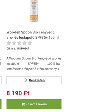
Wooden Spoon Bio Fényvédő
arc- és testápoló SPF35+ 100ml
Cikksz.
WSP0647
zó
A Wooden Spoon Bio Fényvédő arc- és
B
testápoló SPF35+ 100%-ban
természetes fényvédő krém alacsony k...
Készleten
8 190 Ft
Kosárba rakom