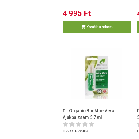
4 995 Ft
Kosárba rakom
Dr. Organic Bio Aloe Vera
Ajakbalzsam 5,7 ml
Cikksz.
PRP303
C