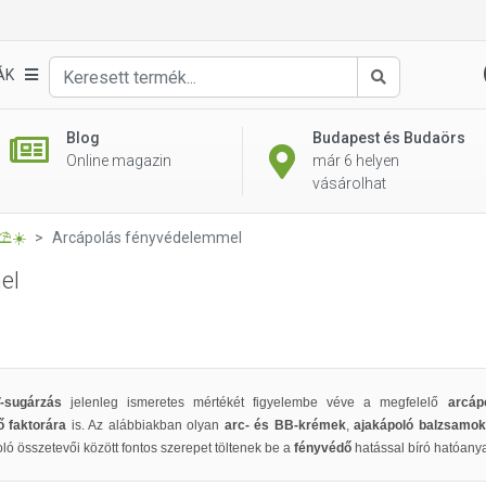
ÁK
Keresés
Blog
Budapest és Budaörs
Online magazin
már 6 helyen
vásárolhat
⛱️☀️
Arcápolás fényvédelemmel
el
-sugárzás
jelenleg ismeretes mértékét figyelembe véve a megfelelő
arcáp
ő faktorára
is. Az alábbiakban olyan
arc- és BB-krémek
,
ajakápoló balzsamo
ló összetevői között fontos szerepet töltenek be a
fényvédő
hatással bíró hatóany