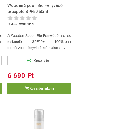
Wooden Spoon Bio Fényvédő
arcápoló SPF50 50ml
Cikksz.
WSP0319
t
A Wooden Spoon Bio Fényvédő arc- és
l
testápoló SPF50+ 100%-ban
természetes fényvédő krém alacsony ...
Készleten
6 690 Ft
Kosárba rakom