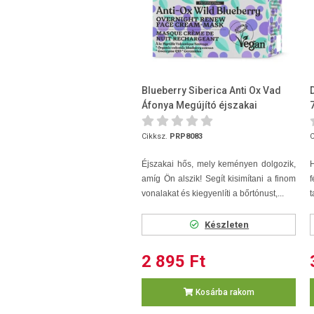
Blueberry Siberica Anti Ox Vad
Áfonya Megújító éjszakai
arckrém-maszk 50ml
Cikksz.
PRP8083
C
Éjszakai hős, mely keményen dolgozik,
amíg Ön alszik! Segít kisimítani a finom
vonalakat és kiegyenlíti a bőrtónust,...
t
Készleten
2 895 Ft
Kosárba rakom