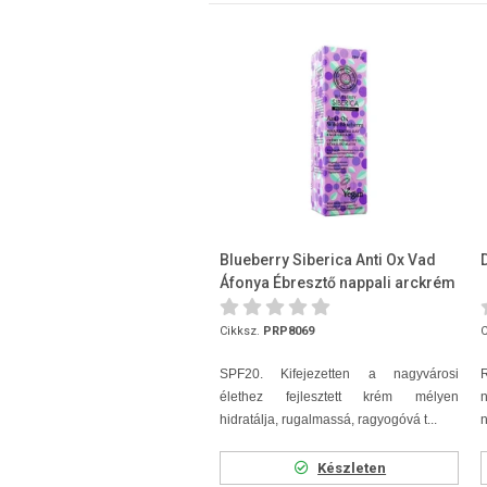
Blueberry Siberica Anti Ox Vad
Áfonya Ébresztő nappali arckrém
50ml
Cikksz.
PRP8069
C
SPF20. Kifejezetten a nagyvárosi
élethez fejlesztett krém mélyen
hidratálja, rugalmassá, ragyogóvá t...
Készleten