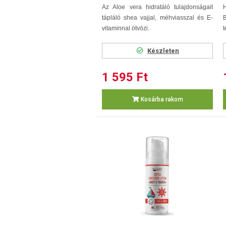
Az Aloe vera hidratáló tulajdonságait
tápláló shea vajjal, méhviasszal és E-
vitaminnal ötvözi.
t
Készleten
1 595 Ft
Kosárba rakom