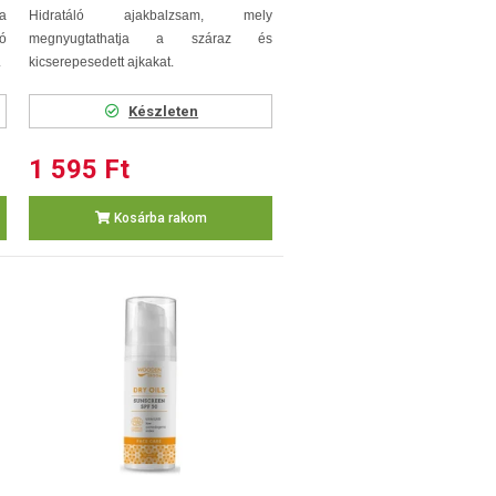
 a
Hidratáló ajakbalzsam, mely
ló
megnyugtathatja a száraz és
.
kicserepesedett ajkakat.
Készleten
1 595 Ft
Kosárba rakom