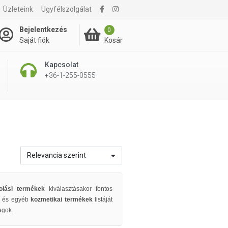
Üzleteink
Ügyfélszolgálat
Bejelentkezés
0
Kosár
Saját fiók
Kapcsolat
+36-1-255-0555
Relevancia szerint
olási termékek
kiválasztásakor fontos
k
és egyéb
kozmetikai termékek
listáját
agok.