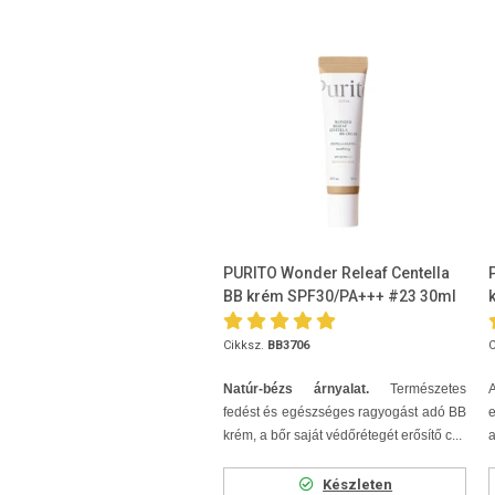
PURITO Wonder Releaf Centella
BB krém SPF30/PA+++ #23 30ml
Cikksz.
BB3706
C
Natúr-bézs árnyalat.
Természetes
A
fedést és egészséges ragyogást adó BB
e
krém, a bőr saját védőrétegét erősítő c...
a
Készleten