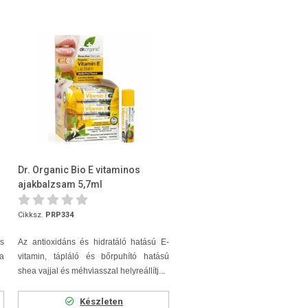
Dr. Organic Bio E vitaminos
ajakbalzsam 5,7ml
Cikksz.
PRP334
s
Az antioxidáns és hidratáló hatású E-
a
vitamin, tápláló és bőrpuhító hatású
shea vajjal és méhviasszal helyreállítj...
Készleten