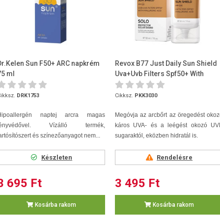
Dr.Kelen Sun F50+ ARC napkrém
Revox B77 Just Daily Sun Shield
75 ml
Uva+Uvb Filters Spf50+ With
Hyaluronic Acid 30ml
ikksz.
DRK1753
Cikksz.
PKK3030
Hipoallergén naptej arcra magas
Megóvja az arcbőrt az öregedést oko
fényvédővel. Vízálló termék,
káros UVA- és a leégést okozó UV
artósítószert és színezőanyagot nem...
sugaraktól, eközben hidratál is.
Készleten
Rendelésre
3 695 Ft
3 495 Ft
Kosárba rakom
Kosárba rakom