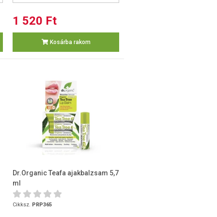
1 520 Ft
Kosárba rakom
Dr.Organic Teafa ajakbalzsam 5,7
ml
Cikksz.
PRP365