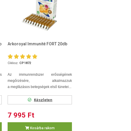
b
Arkoroyal Immunité FORT 20db
Cikksz.
CP1872
s
Az immunrendszer erősségének
megőrzésére, alkalmazzuk
a megfázásos betegségek első tünetei...
Készleten
7 995 Ft
Kosárba rakom