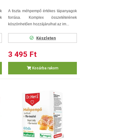
k
A tiszta méhpempő értékes tápanyagok
k
forrása. Komplex összetételének
köszönhetően hozzájárulhat az im...
Készleten
3 495 Ft
Kosárba rakom