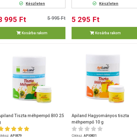
Készleten
Készleten
3 995 Ft
5 995 Ft
5 295 Ft
Kosárba rakom
Kosárba rakom
Apiland Tiszta méhpempő BIO 25
Apiland Hagyományos tiszta
g
méhpempő 10 g
ikksz.
API879
Cikksz.
API0831