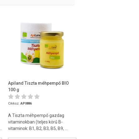
Apiland Tiszta méhpempő BIO
100 g
Cikksz.
API886
A Tiszta méhpempő gazdag
vitaminokban (teljes körű B-
.
vitaminok: B1, B2, B3, B5, B9, ...