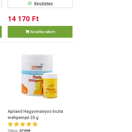
Készleten
14 170 Ft
Kosárba rakom
Apiland Hagyományos tiszta
méhpempő 25 g
Cikksz.
API848