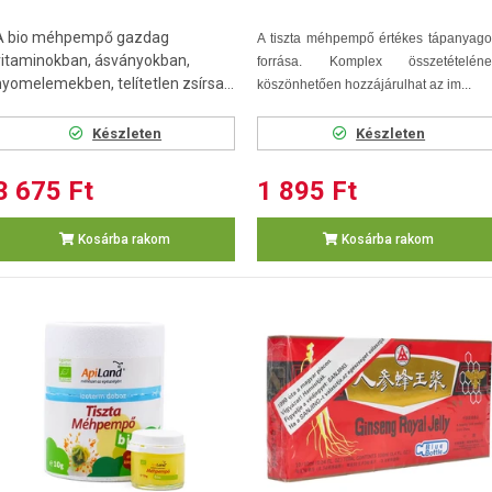
A bio méhpempő gazdag
A tiszta méhpempő értékes tápanyago
vitaminokban, ásványokban,
forrása. Komplex összetételéne
nyomelemekben, telítetlen zsírsa...
köszönhetően hozzájárulhat az im...
Készleten
Készleten
3 675 Ft
1 895 Ft
Kosárba rakom
Kosárba rakom