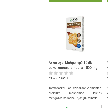
Arkoroyal Méhpempő 10 db
cukormentes ampulla 1500 mg
Cikksz.
CP9011
C
Tartósítószer- és színezőanyagmentes,
prémium méhpempő felelős
méhgazdálkodásból. Ajánljuk felnőtte...
p