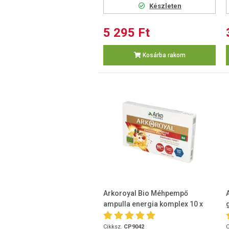
Készleten
5 295 Ft
Kosárba rakom
Arkoroyal Bio Méhpempő
ampulla energia komplex 10 x
15ml
Cikksz.
CP9042
C