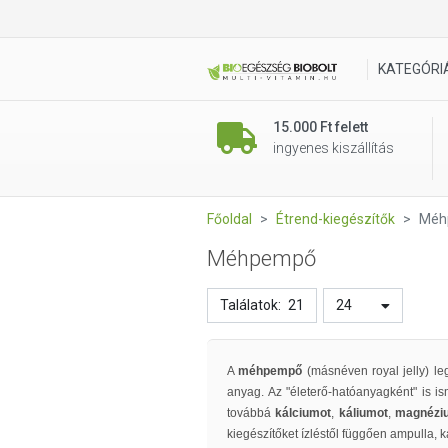
KATEGÓRI
15.000 Ft felett
ingyenes kiszállítás
Főoldal
Étrend-kiegészítők
Méh
Méhpempő
Találatok:
21
24
A
méhpempő
(másnéven royal jelly) l
anyag. Az "életerő-hatóanyagként" is is
továbbá
kálciumot
,
káliumot
,
magnéziu
kiegészítőket ízléstől függően ampulla, 