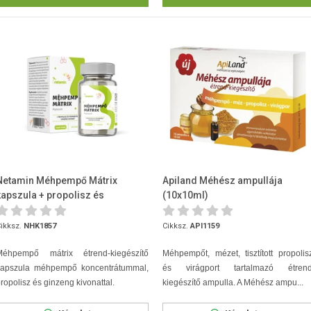
Netamin Méhpempő Mátrix
Apiland Méhész ampullája
kapszula + propolisz és
(10x10ml)
fermentált ginzeng kapszula...
ikksz.
NHK1857
Cikksz.
API1159
Méhpempő mátrix étrend-kiegészítő
Méhpempőt, mézet, tisztított propolis
kapszula méhpempő koncentrátummal,
és virágport tartalmazó étrend
ropolisz és ginzeng kivonattal.
kiegészítő ampulla. A Méhész ampu...