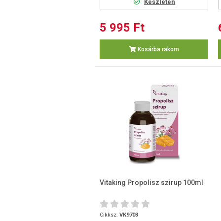
Készleten
5 995 Ft
Kosárba rakom
Vitaking Propolisz szirup 100ml
Cikksz.
VK9703