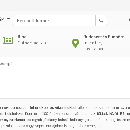
ÁK
Keresés
Blog
Budapest és Budaörs
Online magazin
már 6 helyen
vásárolhat
pempő
egnagyobb részben
fehérjékből és vitaminokból álló
, fehéres-sárgás színű, szúró
mert élelmiszer több, mint 100 értékes összetevőt tartalmaz, többek között
B5- é
mot, nátriumot
, és egyéb jótékony hatású hatóanyagokat találunk meg összetev
kapszula, tabletta vagy ivópor formájában is magunkhoz vehetjük.