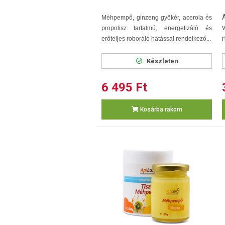
Méhpempő, ginzeng gyökér, acerola és
propolisz tartalmú, energetizáló és
erőteljes roboráló hatással rendelkező...
Készleten
6 495 Ft
Kosárba rakom