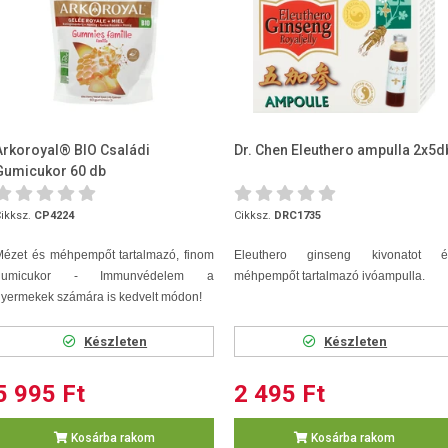
Arkoroyal® BIO Családi
Dr. Chen Eleuthero ampulla 2x5d
Gumicukor 60 db
ikksz.
CP4224
Cikksz.
DRC1735
Mézet és méhpempőt tartalmazó, finom
Eleuthero ginseng kivonatot é
gumicukor - Immunvédelem a
méhpempőt tartalmazó ivóampulla.
yermekek számára is kedvelt módon!
Készleten
Készleten
5 995 Ft
2 495 Ft
Kosárba rakom
Kosárba rakom