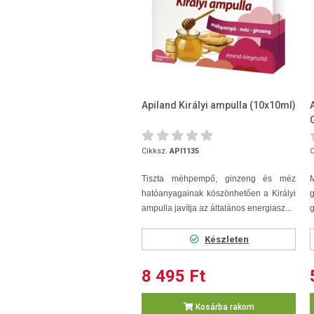
Apiland Királyi ampulla (10x10ml)
Cikksz.
API1135
C
Tiszta méhpempő, ginzeng és méz
hatóanyagainak köszönhetően a Királyi
ampulla javítja az általános energiasz...
g
Készleten
8 495 Ft
Kosárba rakom