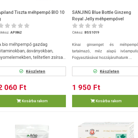
Apiland Tiszta méhpempő BIO 10
SANJING Blue Bottle Ginzeng
g
Royal Jelly méhpempővel
ampulla 10db
ikksz.
API862
Cikksz.
BSS1019
A bio méhpempő gazdag
Kínai ginsenget és méhpempő
vitaminokban, ásványokban,
tartalmazó, méz alapú ivóampulla
nyomelemekben, telítetlen zsírsa...
Fogyasztásával hozzájárulhatunk ...
Készleten
Készleten
2 060 Ft
1 950 Ft
Kosárba rakom
Kosárba rakom