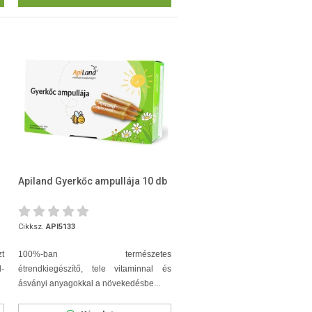
Apiland Gyerkőc ampullája 10 db
Cikksz.
API5133
zt
100%-ban természetes
-
étrendkiegészítő, tele vitaminnal és
ásványi anyagokkal a növekedésbe...