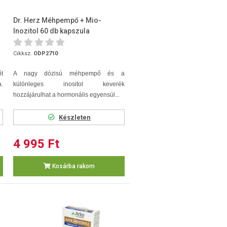
Dr. Herz Méhpempő + Mio-
Inozitol 60 db kapszula
Cikksz.
ODP2710
t
A nagy dózisú méhpempő és a
.
különleges inositol keverék
hozzájárulhat a hormonális egyensúl...
Készleten
4 995 Ft
Kosárba rakom