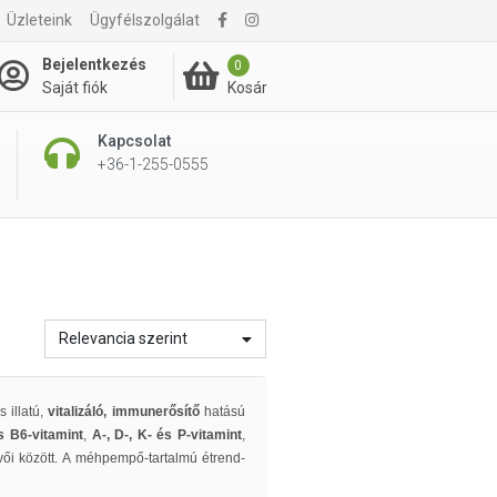
Üzleteink
Ügyfélszolgálat
Bejelentkezés
0
Kosár
Saját fiók
Kapcsolat
+36-1-255-0555
Relevancia szerint
s illatú,
vitalizáló, immunerősítő
hatású
s B6-vitamint
,
A-, D-, K- és P-vitamint
,
ői között.
A méhpempő-tartalmú étrend-