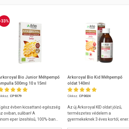
-33%
Arkoroyal Bio Junior Méhpempő
Arkoroyal Bio Kid Méhpempő
ampulla 500mg 10 x 15ml
oldat 140ml
ikksz.
CP9379
Cikksz.
CP0024
Egész évben kicsattanó egészség
Az új Arkoroyal KID oldat jóízű,
az oviban, suliban! A
természetes védelem a
finom eper ízesítésű, 100%-ban...
gyermekeknek 3 éves kortól, ener..