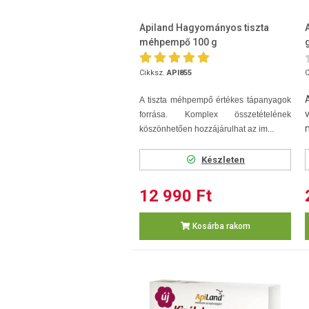
Apiland Hagyományos tiszta
méhpempő 100 g
Cikksz.
API855
C
A tiszta méhpempő értékes tápanyagok
forrása. Komplex összetételének
köszönhetően hozzájárulhat az im...
Készleten
12 990 Ft
Kosárba rakom