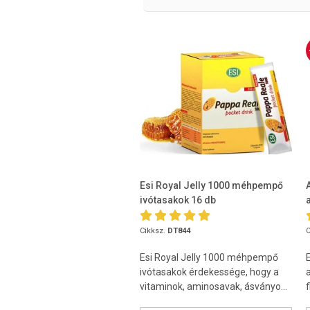
Esi Royal Jelly 1000 méhpempő
ivótasakok 16 db
Cikksz.
DT844
C
Esi Royal Jelly 1000 méhpempő
ivótasakok érdekessége, hogy a
vitaminok, aminosavak, ásványo...