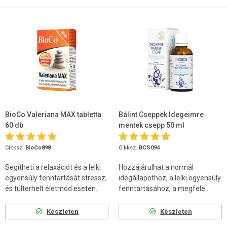
BioCo Valeriana MAX tabletta
Bálint Cseppek Idegeimre
60 db
mentek csepp 50 ml
Cikksz.
BioCo898
Cikksz.
BCS094
Segítheti a relaxációt és a lelki
Hozzájárulhat a normál
egyensúly fenntartását stressz,
idegállapothoz, a lelki egyensúly
és túlterhelt életmód esetén.
fenntartásához, a megfele...
Készleten
Készleten