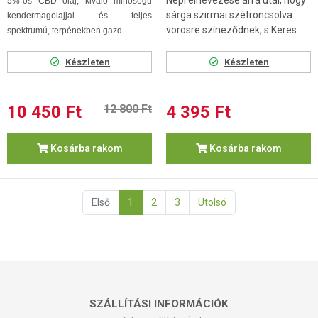
Népi elnevezése arra utal, hogy
5%-os CBD olaj, kiváló minőségű
sárga szirmai szétroncsolva
kendermagolajjal és teljes
vörösre színeződnek, s Keres...
spektrumú, terpénekben gazd...
Készleten
Készleten
10 450 Ft
12 800 Ft
4 395 Ft
Kosárba rakom
Kosárba rakom
Első
1
2
3
Utolsó
SZÁLLÍTÁSI INFORMÁCIÓK