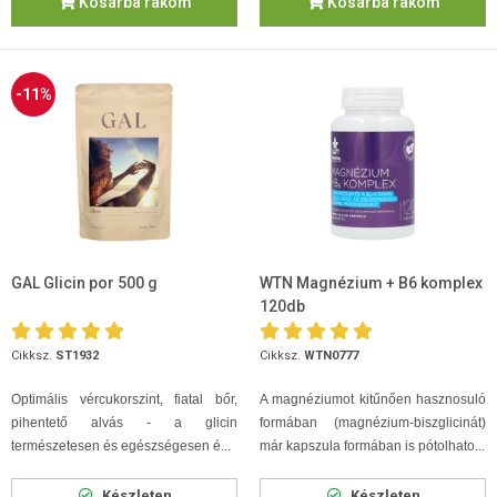
Kosárba rakom
Kosárba rakom
-11%
GAL Glicin por 500 g
WTN Magnézium + B6 komplex
120db
Cikksz.
ST1932
Cikksz.
WTN0777
Optimális vércukorszint, fiatal bőr,
A magnéziumot kitűnően hasznosuló
pihentető alvás - a glicin
formában (magnézium-biszglicinát)
természetesen és egészségesen é...
már kapszula formában is pótolhato...
Készleten
Készleten