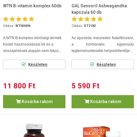
WTN B-vitamin komplex 60db
GAL Sensoril Ashwagandha
kapszula 60 db
Cikksz.
WTN0494
Cikksz.
ST2182
A WTN B-komplex minőségi termék.
Az ájurvéda évezredes fiatalítószere,
Kiváló hasznosulással bír és a
a hormonális egyensúly
visszajelzések alapján nem fokoz...
legtermészetesebb helyrebillentője...
Készleten
Készleten
11 800 Ft
5 590 Ft
Kosárba rakom
Kosárba rakom