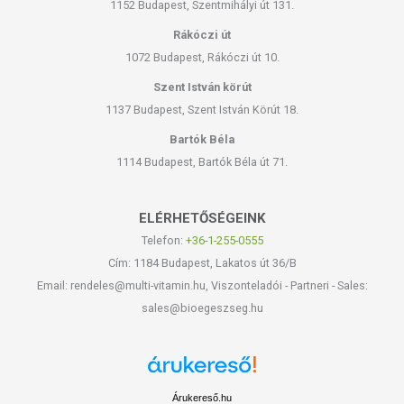
1152 Budapest, Szentmihályi út 131.
Rákóczi út
1072 Budapest, Rákóczi út 10.
Szent István körút
1137 Budapest, Szent István Körút 18.
Bartók Béla
1114 Budapest, Bartók Béla út 71.
ELÉRHETŐSÉGEINK
Telefon:
+36-1-255-0555
Cím: 1184 Budapest, Lakatos út 36/B
Email: rendeles@multi-vitamin.hu, Viszonteladói - Partneri - Sales:
sales@bioegeszseg.hu
Árukereső.hu