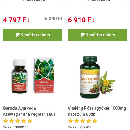
4 797 Ft
5 390 Ft
6 910 Ft
Kosárba rakom
Kosárba rakom
Garuda Ayurveda
Vitaking Rózsagyökér 1000mg
Ashwagandha vegetáriánus
kapszula 60db
kapszula 60 db
Cikksz.
GRD3130
Cikksz.
VK2705