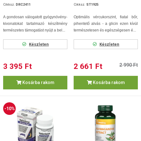
Cikksz.
DRC2411
Cikksz.
ST1925
A gondosan válogatott gyógynövény-
Optimális vércukorszint, fiatal bőr,
kivonatokat tartalmazó készítmény
pihentető alvás - a glicin ezen kívül
természetes támogatást nyújt a bel...
természetesen és egészségesen é...
Készleten
Készleten
3 395 Ft
2 661 Ft
2 990 Ft
Kosárba rakom
Kosárba rakom
-10%