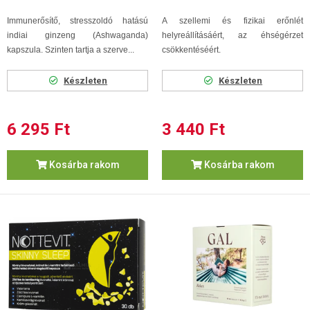
Immunerősítő, stresszoldó hatású
A szellemi és fizikai erőnlét
indiai ginzeng (Ashwaganda)
helyreállításáért, az éhségérzet
kapszula. Szinten tartja a szerve...
csökkentéséért.
Készleten
Készleten
6 295 Ft
3 440 Ft
Kosárba rakom
Kosárba rakom