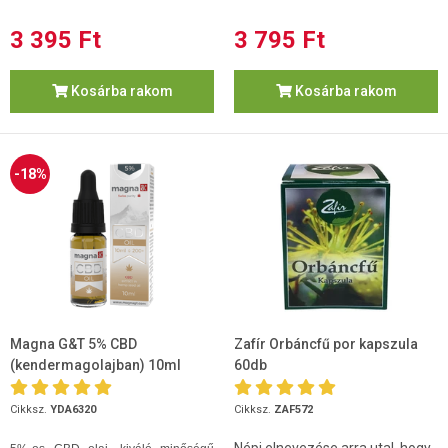
3 395 Ft
3 795 Ft
Kosárba rakom
Kosárba rakom
-18%
Magna G&T 5% CBD
Zafír Orbáncfű por kapszula
(kendermagolajban) 10ml
60db
Cikksz.
YDA6320
Cikksz.
ZAF572