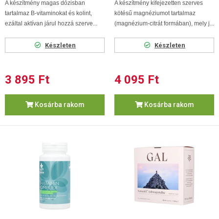
A készítmény magas dózisban
A készítmény kifejezetten szerves
tartalmaz B-vitaminokat és kolint,
kötésű magnéziumot tartalmaz
ezáltal aktívan járul hozzá szerve...
(magnézium-citrát formában), mely j...
Készleten
Készleten
3 895 Ft
4 095 Ft
Kosárba rakom
Kosárba rakom