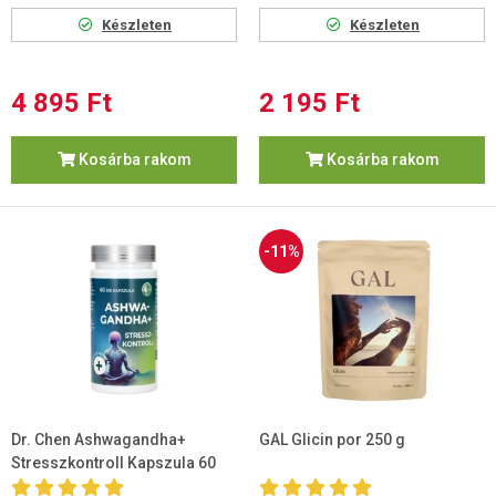
Készleten
Készleten
4 895 Ft
2 195 Ft
Kosárba rakom
Kosárba rakom
-11%
Dr. Chen Ashwagandha+
GAL Glicin por 250 g
Stresszkontroll Kapszula 60
db