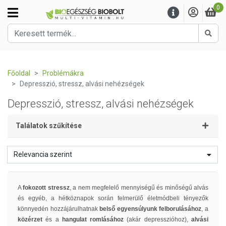
0
Kere
Főoldal
Problémákra
Depresszió, stressz, alvási nehézségek
Depresszió, stressz, alvási nehézségek
Találatok szűkítése
Relevancia szerint
A
fokozott stressz
, a nem megfelelő mennyiségű és minőségű alvás
és egyéb, a hétköznapok során felmerülő életmódbeli tényezők
könnyedén hozzájárulhatnak
belső egyensúlyunk felborulásához
, a
közérzet
és a
hangulat romlásához
(akár depresszióhoz),
alvási