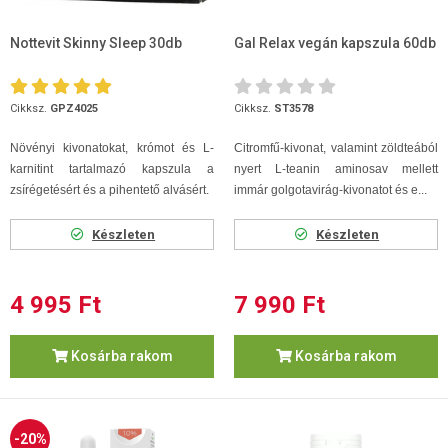
Nottevit Skinny Sleep 30db
Gal Relax vegán kapszula 60db
Cikksz.
GPZ4025
Cikksz.
ST3578
Növényi kivonatokat, krómot és L-
Citromfű-kivonat, valamint zöldteából
karnitint tartalmazó kapszula a
nyert L-teanin aminosav mellett
zsírégetésért és a pihentető alvásért.
immár golgotavirág-kivonatot és e...
Készleten
Készleten
4 995 Ft
7 990 Ft
Kosárba rakom
Kosárba rakom
-20%