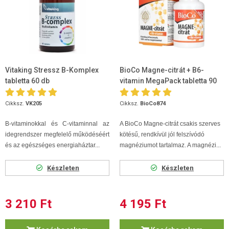
Vitaking Stressz B-Komplex
BioCo Magne-citrát + B6-
tabletta 60 db
vitamin MegaPack tabletta 90
db
Cikksz.
VK205
Cikksz.
BioCo874
B-vitaminokkal és C-vitaminnal az
A BioCo Magne-citrát csakis szerves
idegrendszer megfelelő működéséért
kötésű, rendkívül jól felszívódó
és az egészséges energiaháztar...
magnéziumot tartalmaz. A magnézi...
Készleten
Készleten
3 210 Ft
4 195 Ft