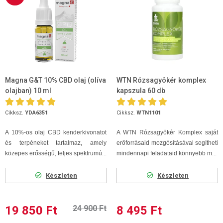
Magna G&T 10% CBD olaj (olíva
WTN Rózsagyökér komplex
olajban) 10 ml
kapszula 60 db
Cikksz.
YDA6351
Cikksz.
WTN1101
A 10%-os olaj CBD kenderkivonatot
A WTN Rózsagyökér Komplex saját
és terpéneket tartalmaz, amely
erőforrásaid mozgósításával segítheti
közepes erősségű, teljes spektrumú...
mindennapi feladataid könnyebb m...
Készleten
Készleten
19 850 Ft
24 900 Ft
8 495 Ft