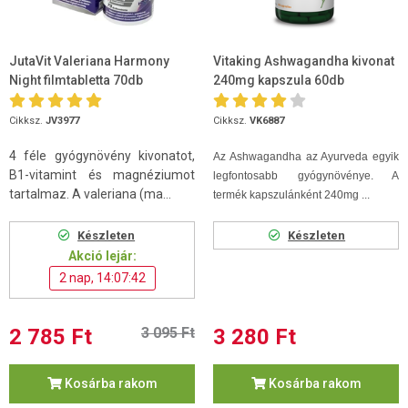
JutaVit Valeriana Harmony
Vitaking Ashwagandha kivonat
Night filmtabletta 70db
240mg kapszula 60db
Cikksz.
JV3977
Cikksz.
VK6887
4 féle gyógynövény kivonatot,
Az Ashwagandha az Ayurveda egyik
B1-vitamint és magnéziumot
legfontosabb gyógynövénye. A
tartalmaz. A valeriana (ma...
termék kapszulánként 240mg ...
Készleten
Készleten
Akció lejár:
2 nap, 14:07:42
2 785 Ft
3 095 Ft
3 280 Ft
Kosárba rakom
Kosárba rakom