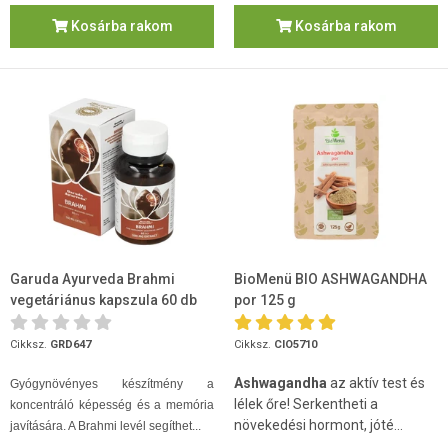
Kosárba rakom
Kosárba rakom
Garuda Ayurveda Brahmi
BioMenü BIO ASHWAGANDHA
vegetáriánus kapszula 60 db
por 125 g
Cikksz.
GRD647
Cikksz.
CIO5710
Ashwagandha
az aktív test és
Gyógynövényes készítmény a
lélek őre! Serkentheti a
koncentráló képesség és a memória
növekedési hormont, jóté...
javítására. A Brahmi levél segíthet...