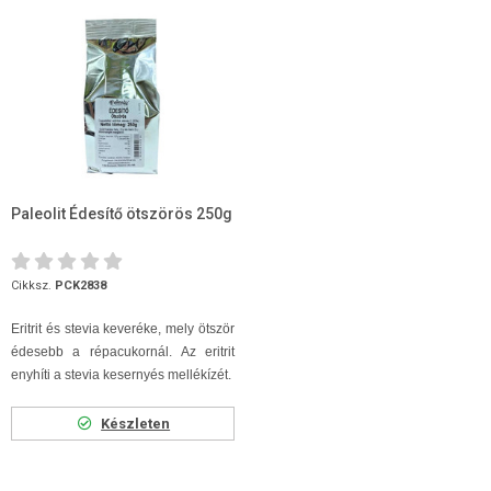
Paleolit Édesítő ötszörös 250g
Cikksz.
PCK2838
Eritrit és stevia keveréke, mely ötször
édesebb a répacukornál.
Az eritrit
enyhíti a stevia kesernyés mellékízét.
Készleten