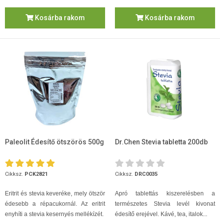
Kosárba rakom
Kosárba rakom
Paleolit Édesítő ötszörös 500g
Dr.Chen Stevia tabletta 200db
Cikksz.
PCK2821
Cikksz.
DRC0035
Eritrit és stevia keveréke, mely ötször
Apró tablettás kiszerelésben a
édesebb a répacukornál. Az eritrit
természetes Stevia levél kivonat
enyhíti a stevia kesernyés mellékízét.
édesítő erejével. Kávé, tea, italok...