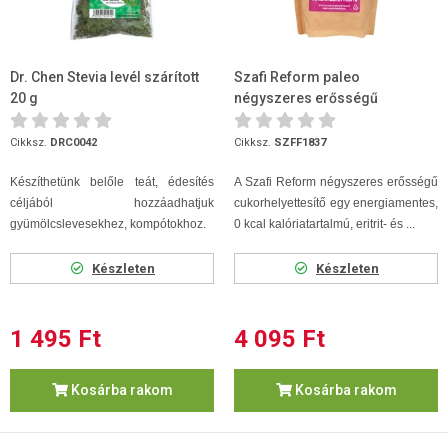
Dr. Chen Stevia levél szárított
Szafi Reform paleo
20 g
négyszeres erősségű
cukorhelyettesítő eritrit+stev...
Cikksz.
DRC0042
Cikksz.
SZFF1837
Készíthetünk belőle teát, édesítés
A Szafi Reform négyszeres erősségű
céljából hozzáadhatjuk
cukorhelyettesítő egy energiamentes,
gyümölcslevesekhez, kompótokhoz.
0 kcal kalóriatartalmú, eritrit- és ...
Készleten
Készleten
1 495 Ft
4 095 Ft
Kosárba rakom
Kosárba rakom