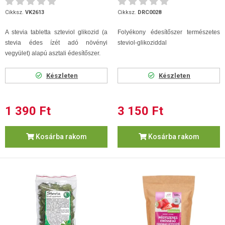
Cikksz.
VK2613
Cikksz.
DRC0028
A stevia tabletta szteviol glikozid (a
Folyékony édesítőszer természetes
stevia édes ízét adó növényi
steviol-glikoziddal
vegyület) alapú asztali édesítőszer.
Készleten
Készleten
1 390 Ft
3 150 Ft
Kosárba rakom
Kosárba rakom