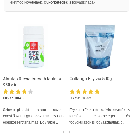
életmód követőinek.
Cukorbetegek
is fogyaszthatják!
Almitas Stevia édesítő tabletta
Collango Erytvia 500g
950 db
Cikksz.
BB4150
Cikksz.
HF992
Szteviol-glikozid alapú asztali
Erytritol (Eritrit) és sztívia keverék. A
édesítőszer. Egy doboz min. 950 db
terméket cukorbetegek és
édesítőszert tartalmaz. Egy table...
fogyókúrázók is fogyaszthatják, g...