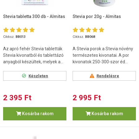
Stevia tabletta 300 db - Almitas
Stevia por 20g - Almitas
Cikksz.
BB013
Cikksz.
BB068
Az apró fehér Stevia tabletták
A Stevia porok a Stevia növény
Stevia kivonatból és tablettázó
természetes kivonatai. A por
anyagból készültek, melyek a...
kivonatok 250-300-szor éd...
Készleten
Rendelésre
2 395 Ft
2 995 Ft
Kosárba rakom
Kosárba rakom