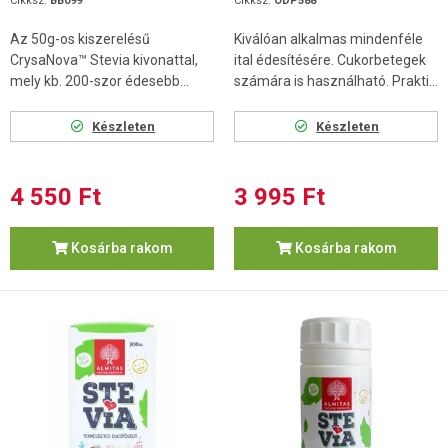
Cikksz.
BB099
Cikksz.
ODP588
Az 50g-os kiszerelésű
Kiválóan alkalmas mindenféle
CrysaNova™ Stevia kivonattal,
ital édesítésére. Cukorbetegek
mely kb. 200-szor édesebb...
számára is használható. Prakti...
Készleten
Készleten
4 550 Ft
3 995 Ft
Kosárba rakom
Kosárba rakom