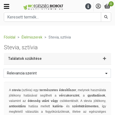
0
Kere
Főoldal
Élelmiszerek
Stevia, sztívia
Stevia, sztívia
Találatok szűkítése
Relevancia szerint
A
stevia
(sztívia) egy
természetes édesítőszer
, melynek használata
jótékony hatásával segítheti a
vércukorszint
, a
gyulladások
,
valamint az
édesség utáni vágy
csökkentését. A stevia jótékony,
antioxidáns
hatása mellett
kalória
- és
szénhidrátmentes
, így
megfelelő választás a fogyókúrázóknak, illetve az egészséges