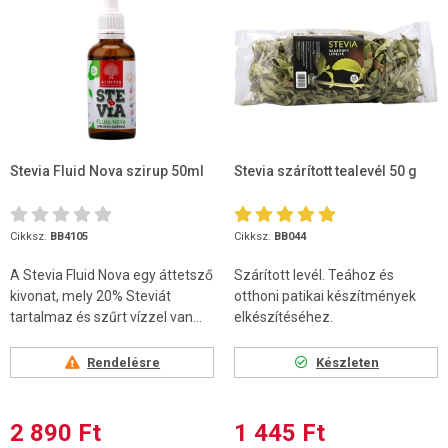
Stevia Fluid Nova szirup 50ml
Stevia szárított tealevél 50 g
Cikksz.
BB4105
Cikksz.
BB044
A Stevia Fluid Nova egy áttetsző
Szárított levél. Teához és
kivonat, mely 20% Steviát
otthoni patikai készítmények
tartalmaz és szűrt vízzel van...
elkészítéséhez.
Rendelésre
Készleten
2 890 Ft
1 445 Ft