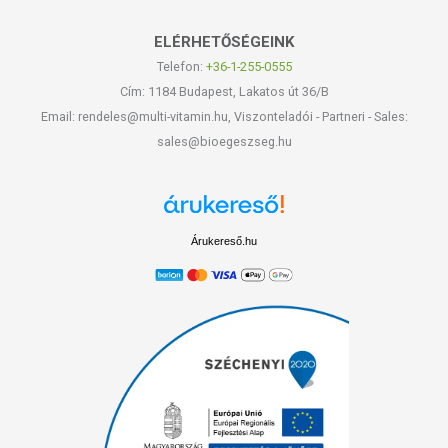
ELÉRHETŐSÉGEINK
Telefon:
+36-1-255-0555
Cím: 1184 Budapest, Lakatos út 36/B
Email: rendeles@multi-vitamin.hu, Viszonteladói - Partneri - Sales:
sales@bioegeszseg.hu
Árukereső.hu