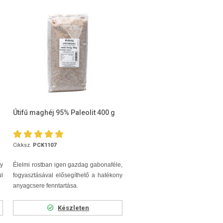
Útifű maghéj 95% Paleolit 400 g
Cikksz.
PCK1107
ly
Élelmi rostban igen gazdag gabonaféle,
ul
fogyasztásával elősegíthető a hatékony
anyagcsere fenntartása.
Készleten