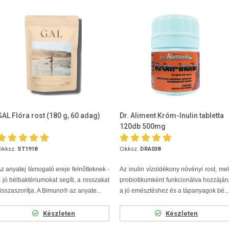
GAL Flóra rost (180 g, 60 adag)
Dr. Aliment Króm-Inulin tabletta
120db 500mg
ikksz.
ST1918
Cikksz.
DRA038
z anyatej támogató ereje felnőtteknek -
Az inulin vízoldékony növényi rost, me
 jó bélbaktériumokat segíti, a rosszakat
probiotikumként funkcionálva hozzájár
isszaszorítja. A Bimuno® az anyate...
a jó emésztéshez és a tápanyagok bé...
Készleten
Készleten