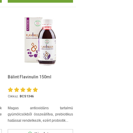
Bálint Flavinulin 150ml
Cikksz.
BCS1346
ek
Magas antioxidáns tartalmú
e
gyümölcsökből összeállítva, prebiotikus
hatással rendelkezik, ezért probiotik...