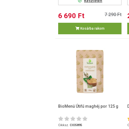
Készleten
6 690 Ft
7 290 Ft
Kosárba rakom
BioMenü Útifű maghéj por 125 g
Cikksz.
CIO5895
C