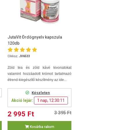
JutaVit Ördögnyelv kapszula
120db
Cikksz.
JV6533
Zöld tea és zöld kávé kivonatokat
valamint hozzáadott krómot tartalmazó
étrend-kiegészítő készítmény az ide...
Készleten
Akció lejár:
1 nap, 12:30:10
2 995 Ft
3 395 Ft
Kosárba rakom