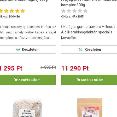
komplex 300g
ikksz.
BOO486
Cikksz.
HRK2055
Ökológiai gumiarábikum + Resist
ldható rostanyag tökéletes forrása az
Aid® arabinogalaktán speciális
tifű mag, amely vízből képes a saját
keveréke.
ömegének a húszszorosát magába...
Készleten
Készleten
1 295 Ft
1 695 Ft
11 290 Ft
Kosárba rakom
Kosárba rakom