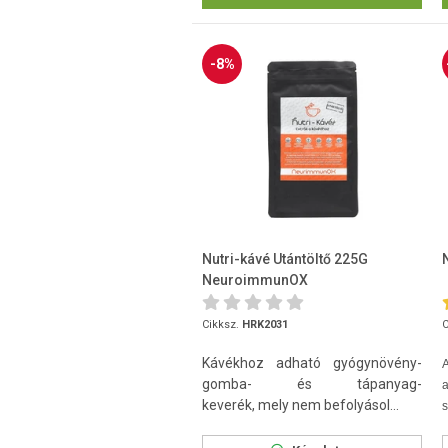
-8%
Nutri-kávé Utántöltő 225G
NeuroimmunOX
Cikksz.
HRK2031
C
Kávékhoz adható gyógynövény-
A
gomba- és tápanyag-
a
keverék, mely nem befolyásol...
s