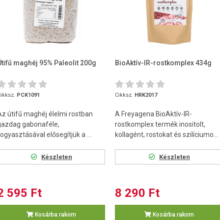
Útifű maghéj 95% Paleolit 200g
BioAktív-IR-rostkomplex 434g
ikksz.
PCK1091
Cikksz.
HRK2017
Az útifű maghéj élelmi rostban
A Freyagena BioAktív-IR-
gazdag gabonaféle,
rostkomplex termék inositolt,
ogyasztásával elősegítjük a ...
kollagént, rostokat és szilíciumo...
Készleten
Készleten
2 595 Ft
8 290 Ft
Kosárba rakom
Kosárba rakom