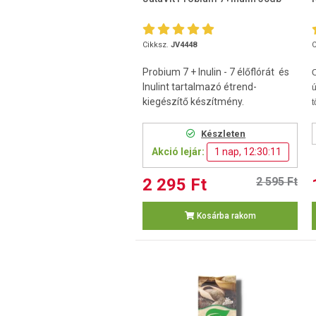
Cikksz.
JV4448
C
Probium 7 + Inulin - 7 élőflórát és
O
Inulint tartalmazó étrend-
ú
kiegészítő készítmény.
t
Készleten
Akció lejár:
1 nap, 12:30:10
2 295 Ft
2 595 Ft
Kosárba rakom