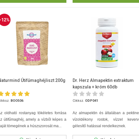
-12%
Naturmind Útifűmaghéjliszt 200g
Dr. Herz Almapektin extraktum
kapszula + króm 60db
ikksz.
BOO506
Cikksz.
ODP041
z oldható rostanyag tökéletes forrása
Az almapektin és általában a pektin
z útifűmaghéj, amely a vízből képes a
vízoldékony rostok, vízzel keverv
aját tömegének a húszszorosát ma...
gélesítő hatással rendelkeznek.