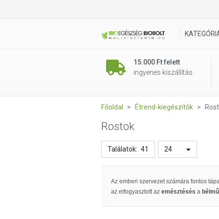
KATEGÓRI
15.000 Ft felett
ingyenes kiszállítás
Főoldal
Étrend-kiegészítők
Ros
Rostok
Találatok:
41
24
Az emberi szervezet számára fontos táp
az elfogyasztott az
emésztésés
a
bélm