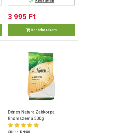
Készleten
3 995 Ft
Kosárba rakom
Dénes Natura Zabkorpa
finomszemű 500g
Cikksz.
DN401