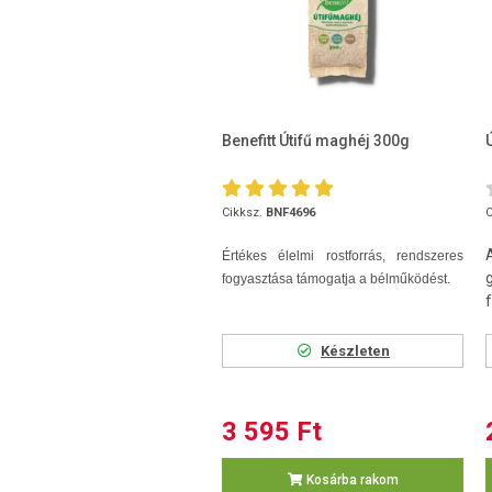
Benefitt Útifű maghéj 300g
Cikksz.
BNF4696
C
Értékes élelmi rostforrás, rendszeres
fogyasztása támogatja a bélműködést.
f
Készleten
3 595 Ft
Kosárba rakom