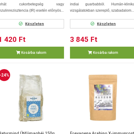
tehát cukorbetegség vagy
indiai guarbabból. Humán-klinika
nzulinrezisztencia (IR) esetén előnyös...
vizsgálatokban szereplő, szabadalom...
Készleten
Készleten
1 420 Ft
3 845 Ft
Kosárba rakom
Kosárba rakom
-24%
Naturmind Útifűmaghéj 150g
Freyagena Arabino X-immunros