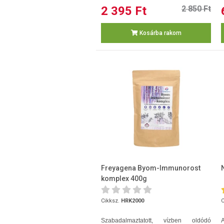
2 395 Ft
2 850 Ft
Kosárba rakom
Freyagena Byom-Immunorost
komplex 400g
Cikksz.
HRK2000
C
Szabadalmaztatott, vízben oldódó
A