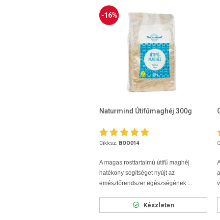
-16%
Naturmind Útifűmaghéj 300g
Cikksz.
BOO014
C
A magas rosttartalmú útifű maghéj
A
hatékony segítséget nyújt az
a
emésztőrendszer egészségének ...
v
Készleten