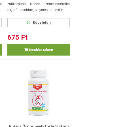
i
zabkorpánál kisebb szemcsemérettel
bír, krémesebbre, selymesebb textúr...
Készleten
675 Ft
Kosárba rakom
t
Dr.Herz Ördögnyelv forte 500 mg