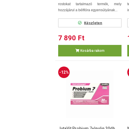
rostokat tartalmazó termék, mely
hozzájárul a bélflóra egyensúlyának...
i
Készleten
7 890 Ft
Kosárba rakom
-12%
JutaVit Probium 7+Inulin 30db