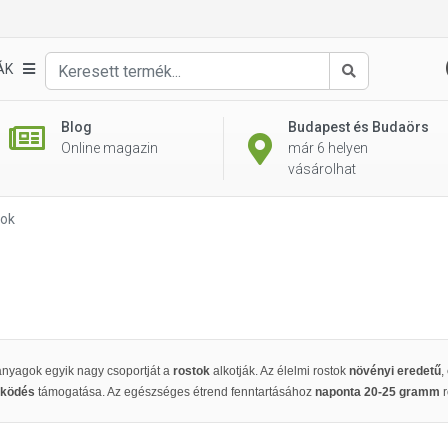
ÁK
Keresés
Blog
Budapest és Budaörs
Online magazin
már 6 helyen
vásárolhat
tok
anyagok egyik nagy csoportját a
rostok
alkotják. Az élelmi rostok
növényi eredetű
,
űködés
támogatása. Az egészséges étrend fenntartásához
naponta 20-25 gramm
r