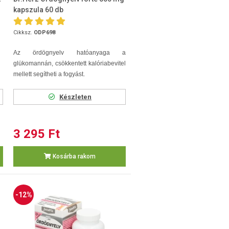
kapszula 60 db
Cikksz.
ODP698
Az ördögnyelv hatóanyaga a
glükomannán, csökkentett kalóriabevitel
mellett segítheti a fogyást.
Készleten
3 295 Ft
Kosárba rakom
-12%