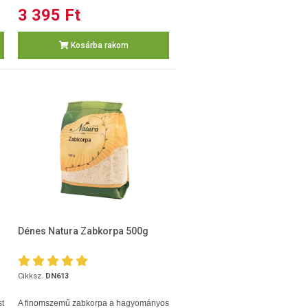
3 395 Ft
Kosárba rakom
Dénes Natura Zabkorpa 500g
Cikksz.
DN613
t
A finomszemű zabkorpa a hagyományos