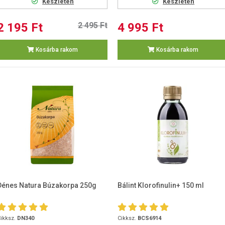
Készleten
Készleten
2 195 Ft
2 495 Ft
4 995 Ft
Kosárba rakom
Kosárba rakom
Dénes Natura Búzakorpa 250g
Bálint Klorofinulin+ 150 ml
ikksz.
DN340
Cikksz.
BCS6914