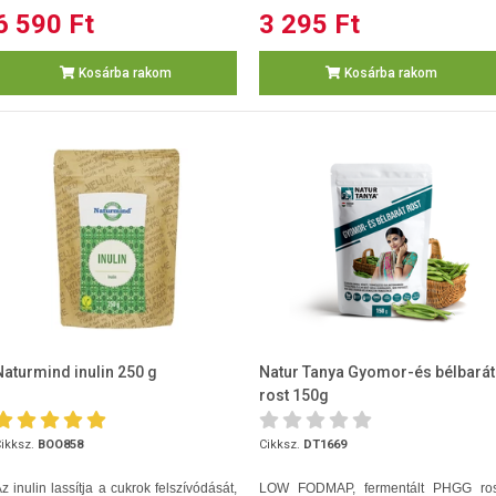
6 590 Ft
3 295 Ft
Kosárba rakom
Kosárba rakom
Naturmind inulin 250 g
Natur Tanya Gyomor-és bélbarát
rost 150g
ikksz.
BOO858
Cikksz.
DT1669
z inulin lassítja a cukrok felszívódását,
LOW FODMAP, fermentált PHGG ros