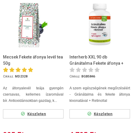
Mecsek Fekete áfonya levél tea
Interherb XXL 90 db
50g
Gránátalma Fekete áfonya +
Retinol tabletta
Cikksz.
MD2328
Cikksz.
BGB5846
Az áfonyalevél teája gyengén
A szem egészségének megőrzéséért
csersavas, kellemes ízaromával
- Gránátalma és fekete áfonya
bír. Antioxidánsokban gazdag, k...
kivonatával + Retinollal
Készleten
Készleten