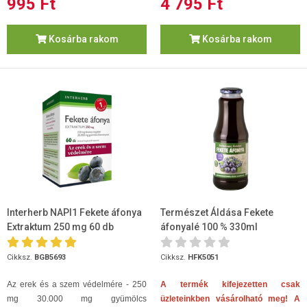
995 Ft
4 795 Ft
Kosárba rakom
Kosárba rakom
Interherb NAPI1 Fekete áfonya
Természet Áldása Fekete
Extraktum 250 mg 60 db
áfonyalé 100 % 330ml
Cikksz.
BGB5693
Cikksz.
HFK5051
Az erek és a szem védelmére - 250
A termék kifejezetten csak
mg 30.000 mg gyümölcs
üzleteinkben vásárolható meg! A