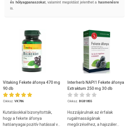
és hólyagpanaszokat
, valamint megoldást jelenthet a
hasmenésre
is.
Vitaking Fekete áfonya 470 mg
Interherb NAPI1 Fekete áfonya
90 db
Extraktum 250 mg 30 db
Cikksz.
VK786
Cikksz.
BGB1855
Kutatásokkal bizonyították,
Hozzájárulnak az érfalak
hogy a fekete áfonya
rugalmasságának
hatóanyagai pozitív hatással v...
megőrzéséhez, a hajszáler...