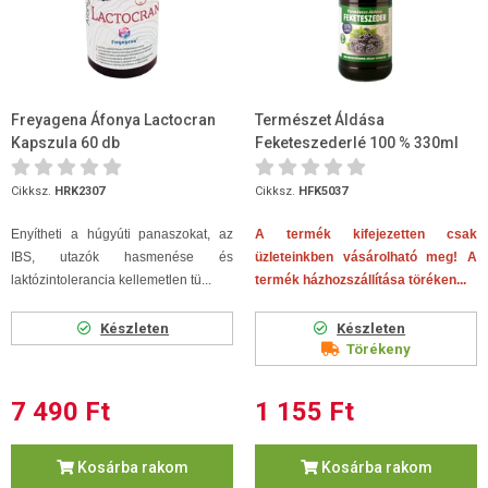
Freyagena Áfonya Lactocran
Természet Áldása
Kapszula 60 db
Feketeszederlé 100 % 330ml
Cikksz.
HRK2307
Cikksz.
HFK5037
Enyítheti a húgyúti panaszokat, az
A termék kifejezetten csak
IBS, utazók hasmenése és
üzleteinkben vásárolható meg! A
laktózintolerancia kellemetlen tü...
termék házhozszállítása töréken...
Készleten
Készleten
Törékeny
7 490 Ft
1 155 Ft
Kosárba rakom
Kosárba rakom