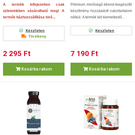
A termék kifejezetten csak
Prémium minőségű étrend-kiegészítő
üzleteinkben vásárolható meg! A
készítmény hozzáadott cukortartalom
termék házhozszállítása töré...
nélkül. A termék két kiemelkedő...
Készleten
Készleten
Törékeny
2 295 Ft
7 190 Ft
Kosárba rakom
Kosárba rakom