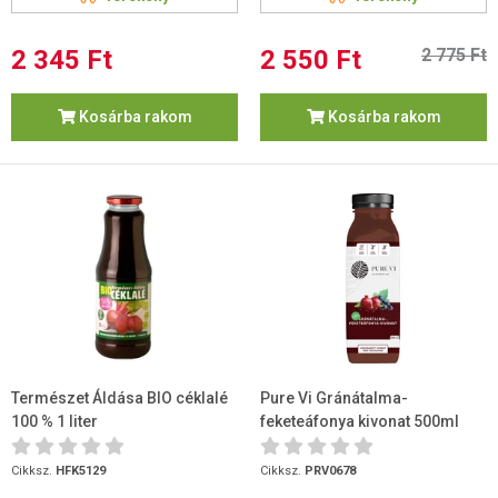
2 345 Ft
2 550 Ft
2 775 Ft
Kosárba rakom
Kosárba rakom
Természet Áldása BIO céklalé
Pure Vi Gránátalma-
100 % 1 liter
feketeáfonya kivonat 500ml
Cikksz.
HFK5129
Cikksz.
PRV0678