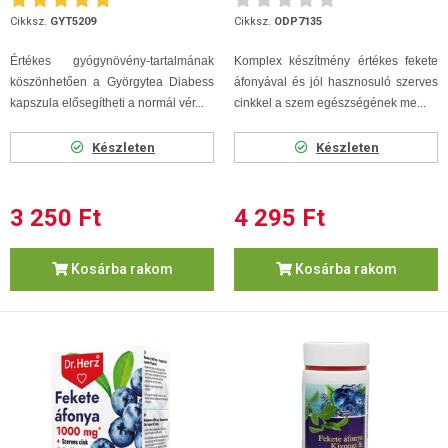
Cikksz.
GYT5209
Cikksz.
ODP7135
Értékes gyógynövény-tartalmának
Komplex készítmény értékes fekete
köszönhetően a Györgytea Diabess
áfonyával és jól hasznosuló szerves
kapszula elősegítheti a normál vér...
cinkkel a szem egészségének me...
Készleten
Készleten
3 250 Ft
4 295 Ft
Kosárba rakom
Kosárba rakom