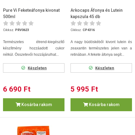
Pure Vi Feketeáfonya kivonat
Arkocaps Áfonya és Lutein
500ml
kapszula 45 db
Cikksz.
PRV0623
Cikksz.
CP4316
Természetes étrend-kiegészítő
A nagy büdöskéből kivont lutein és
készítmény hozzáadott cukor
zeaxantin természetes jelen van a
nélkül.
Összetevői hozzájárulhat...
retinában. A fekete áfonya segít...
Készleten
Készleten
6 690 Ft
5 995 Ft
Kosárba rakom
Kosárba rakom