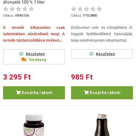
áfonyalé 100 % 1 liter
Cikksz.
HFK5136
Cikksz.
FTD2800
A termék kifejezetten csak
Elsősorban szél- és vízhajtóként, ill.
üzleteinkben vásárolható meg! A
húgyúti fertőtlenítőként használják,
termék házhozszállítása töréken...
teája eredményesen alkalmazhat...
Készleten
Készleten
Törékeny
3 295 Ft
985 Ft
Kosárba rakom
Kosárba rakom