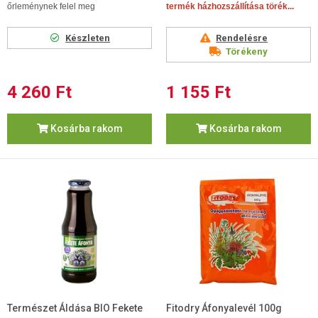
őrleménynek felel meg
termék házhozszállítása törék...
Készleten
Rendelésre
Törékeny
4 260 Ft
1 155 Ft
Kosárba rakom
Kosárba rakom
Természet Áldása BIO Fekete
Fitodry Áfonyalevél 100g