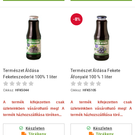
-8%
Természet Áldása
Természet Áldása Fekete
Feketeszederlé 100% 1 liter
Áfonyalé 100 % 1 liter
Cikksz.
HFK5044
Cikksz.
HFK5105
A termék kifejezetten csak
A termék kifejezetten csak
üzleteinkben vásárolható meg! A
üzleteinkben vásárolható meg! A
termék házhozszállítása töréken...
termék házhozszállítása töré...
Készleten
Készleten
Törékeny
Törékeny