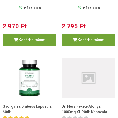
Készleten
Készleten
2 970 Ft
2 795 Ft
Kosárba rakom
Kosárba rakom
Györgytea Diabess kapszula
Dr. Herz Fekete Áfonya
60db
1000mg XL 90db Kapszula