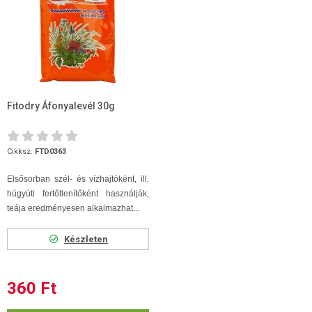
Fitodry Áfonyalevél 30g
Cikksz.
FTD0363
Elsősorban szél- és vízhajtóként, ill.
húgyúti fertőtlenítőként használják,
teája eredményesen alkalmazhat...
Készleten
360 Ft