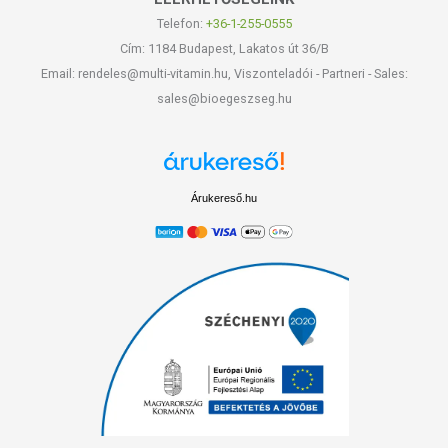
Telefon:
+36-1-255-0555
Cím: 1184 Budapest, Lakatos út 36/B
Email: rendeles@multi-vitamin.hu, Viszonteladói - Partneri - Sales:
sales@bioegeszseg.hu
Árukereső.hu