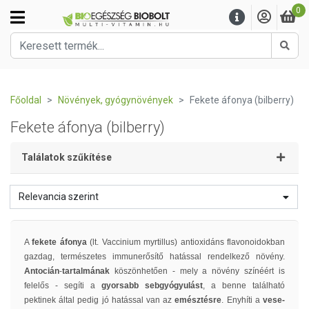
0
Kere
Főoldal
Növények, gyógynövények
Fekete áfonya (bilberry)
Fekete áfonya (bilberry)
Találatok szűkítése
Relevancia szerint
A
fekete áfonya
(lt.
Vaccinium myrtillus) antioxidáns flavonoidokban
gazdag, természetes immunerősítő hatással rendelkező növény.
Antocián
-
tartalmának
köszönhetően - mely a növény színéért is
felelős - segíti a
gyorsabb sebgyógyulást
, a benne található
pektinek által pedig jó hatással van az
emésztésre
. Enyhíti a
vese-