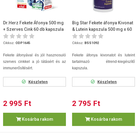
Dr.Herz Fekete Áfonya 500 mg
Big Star Fekete áfonya Kivonat
+ Szerves Cink 60 db kapszula
& Lutein kapszula 500 mg x 60
db
Cikksz.
ODP1645
Cikksz.
BSS1092
Fekete áfonyával és jól hasznosuló
Fekete áfonya kivonatot és luteint
szerves cinkkel a jó látásért és az
tartalmazó étrend-kiegészítő
immunerősítésért.
kapszula.
Készleten
Készleten
2 995 Ft
2 795 Ft
Kosárba rakom
Kosárba rakom