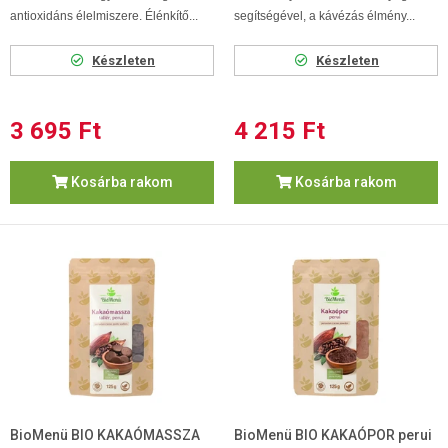
antioxidáns élelmiszere.
Élénkítő...
segítségével, a kávézás élmény...
Készleten
Készleten
3 695 Ft
4 215 Ft
Kosárba rakom
Kosárba rakom
BioMenü BIO KAKAÓMASSZA
BioMenü BIO KAKAÓPOR perui