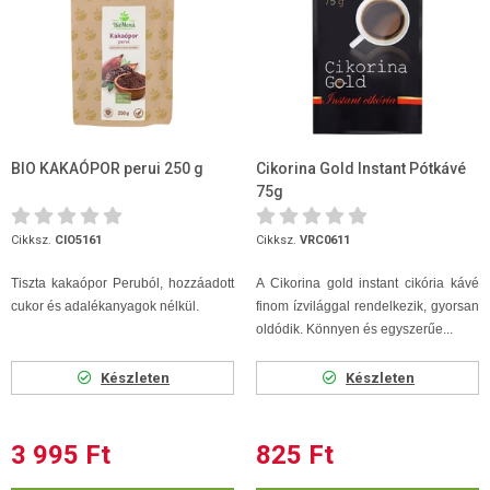
BIO KAKAÓPOR perui 250 g
Cikorina Gold Instant Pótkávé
75g
Cikksz.
CIO5161
Cikksz.
VRC0611
Tiszta kakaópor Peruból, hozzáadott
A Cikorina gold instant cikória kávé
cukor és adalékanyagok nélkül.
finom ízvilággal rendelkezik, gyorsan
oldódik. Könnyen és egyszerűe...
Készleten
Készleten
3 995 Ft
825 Ft