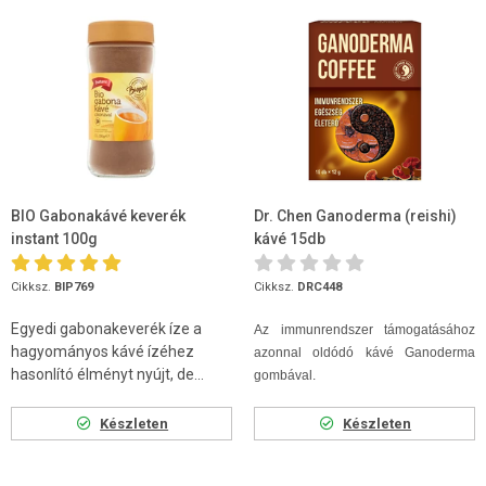
BIO Gabonakávé keverék
Dr. Chen Ganoderma (reishi)
instant 100g
kávé 15db
Cikksz.
BIP769
Cikksz.
DRC448
Egyedi gabonakeverék íze a
Az immunrendszer támogatásához
hagyományos kávé ízéhez
azonnal oldódó kávé Ganoderma
hasonlító élményt nyújt, de...
gombával.
Készleten
Készleten