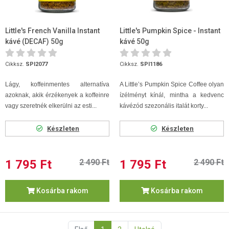
Little's French Vanilla Instant
Little's Pumpkin Spice - Instant
kávé (DECAF) 50g
kávé 50g
Cikksz.
SPI2077
Cikksz.
SPI1186
Lágy, koffeinmentes alternatíva
A Little’s Pumpkin Spice Coffee olyan
azoknak, akik érzékenyek a koffeinre
ízélményt kínál, mintha a kedvenc
vagy szeretnék elkerülni az esti...
kávézód szezonális italát korty...
Készleten
Készleten
1 795 Ft
2 490 Ft
1 795 Ft
2 490 Ft
Kosárba rakom
Kosárba rakom