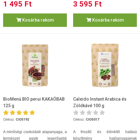
1 495 Ft
3 595 Ft
Kosárba rakom
Kosárba rakom
BioMenü BIO perui KAKAÓBAB
Caleido Instant Arabica és
125 g
Zöldkávé 100 g
Cikksz.
CIO5192
Cikksz.
CIO5017
A minőségi csokoládé alapanyaga, a
A frissítő és élénkítő hatású
természet egyik legerősebb
készítmény hatóanyagainak