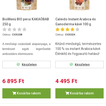
BioMenü BIO perui KAKAÓBAB
Caleido Instant Arabica és
250 g
Ganoderma kávé 100 g
Cikksz.
CIO5208
Cikksz.
CIO5024
Kitűnő minőségű, természetes
A minőségi csokoládé alapanyaga, a
100 %-os instant Arabica kávé.
természet egyik legerősebb
Élénkítő és fogyasztó hatású!
antioxidáns élelmiszere.
Készleten
Készleten
6 895 Ft
4 495 Ft
Kosárba rakom
Kosárba rakom