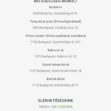
BIO EGÉSZSÉG BIOBOLT
Budaörs
2040 Budaörs, Szabadság út 61.
Fény utcai piac (Príma kijáratánál)
1024 Budapest, Lövőház utca 12.
Pólus Center (Pólus patikával szemben)
1152 Budapest, Szentmihályi út 131.
Rákóczi út
1072 Budapest, Rákóczi út 10.
Szent István körút
1137 Budapest, Szent István Körút 18.
Bartók Béla
1114 Budapest, Bartók Béla út 71.
ELÉRHETŐSÉGEINK
Telefon:
+36-1-255-0555