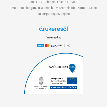
Cím: 1184 Budapest, Lakatos út 36/B
Email: rendeles@multi-vitamin.hu, Viszonteladói - Partneri - Sales:
sales@bioegeszseg.hu
Árukereső.hu