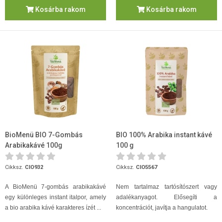
Kosárba rakom
Kosárba rakom
BioMenü BIO 7-Gombás
BIO 100% Arabika instant kávé
Arabikakávé 100g
100 g
Cikksz.
CIO932
Cikksz.
CIO5567
A BioMenü 7-gombás arabikakávé
Nem tartalmaz tartósítószert vagy
egy különleges instant italpor, amely
adalékanyagot. Elősegíti a
a bio arabika kávé karakteres ízét ...
koncentrációt, javítja a hangulatot.