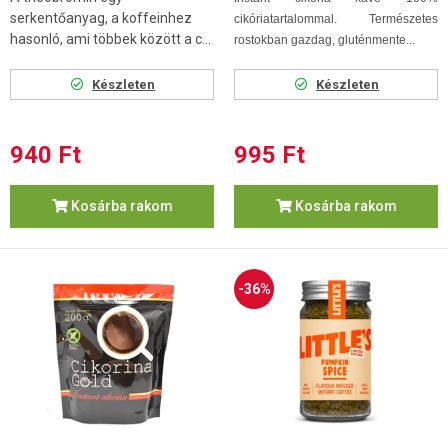
serkentőanyag, a koffeinhez
cikóriatartalommal. Természetes
hasonló, ami többek között a c...
rostokban gazdag, gluténmente...
Készleten
Készleten
940 Ft
995 Ft
Kosárba rakom
Kosárba rakom
-36%