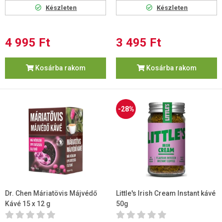
Készleten
Készleten
4 995 Ft
3 495 Ft
Kosárba rakom
Kosárba rakom
-28%
Dr. Chen Máriatövis Májvédő
Little's Irish Cream Instant kávé
Kávé 15 x 12 g
50g