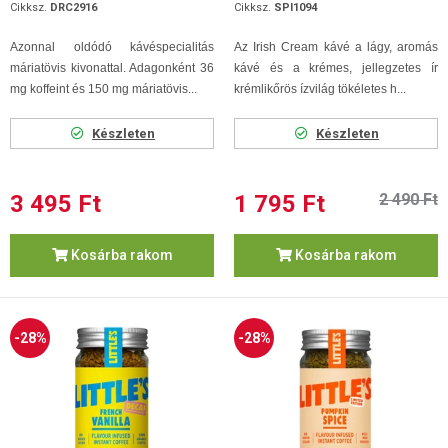
Cikksz.
DRC2916
Cikksz.
SPI1094
Azonnal oldódó kávéspecialitás
Az Irish Cream kávé a lágy, aromás
máriatövis kivonattal.
Adagonként 36
kávé és a krémes, jellegzetes ír
mg koffeint és 150 mg máriatövis...
krémlikőrös ízvilág tökéletes h...
Készleten
Készleten
3 495 Ft
1 795 Ft
2 490 Ft
Kosárba rakom
Kosárba rakom
-28%
-28%