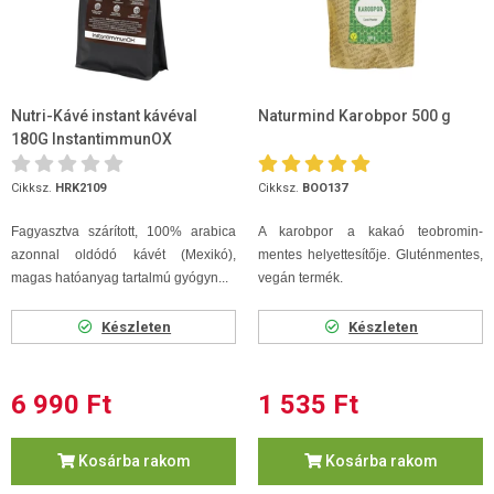
Nutri-Kávé instant kávéval
Naturmind Karobpor 500 g
180G InstantimmunOX
Cikksz.
HRK2109
Cikksz.
BOO137
Fagyasztva szárított, 100% arabica
A karobpor a kakaó teobromin-
azonnal oldódó kávét (Mexikó),
mentes helyettesítője. Gluténmentes,
magas hatóanyag tartalmú gyógyn...
vegán termék.
Készleten
Készleten
6 990 Ft
1 535 Ft
Kosárba rakom
Kosárba rakom