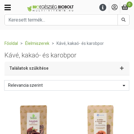
0
Kere
Főoldal
Élelmiszerek
Kávé, kakaó- és karobpor
Kávé, kakaó- és karobpor
Találatok szűkítése
Relevancia szerint