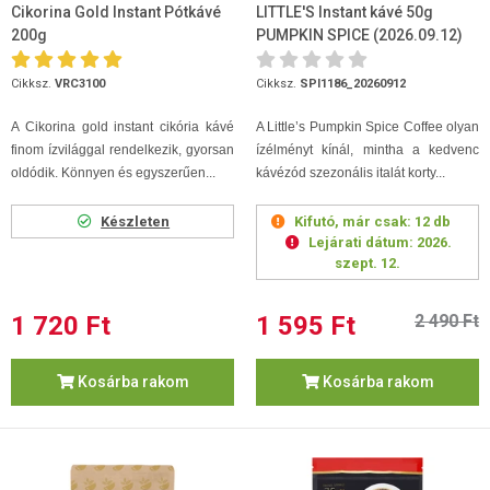
Cikorina Gold Instant Pótkávé
LITTLE'S Instant kávé 50g
200g
PUMPKIN SPICE (2026.09.12)
Cikksz.
VRC3100
Cikksz.
SPI1186_20260912
A Cikorina gold instant cikória kávé
A Little’s Pumpkin Spice Coffee olyan
finom ízvilággal rendelkezik, gyorsan
ízélményt kínál, mintha a kedvenc
oldódik. Könnyen és egyszerűen...
kávézód szezonális italát korty...
Készleten
Kifutó, már csak:
12 db
Lejárati dátum:
2026.
szept. 12.
1 720 Ft
1 595 Ft
2 490 Ft
Kosárba rakom
Kosárba rakom