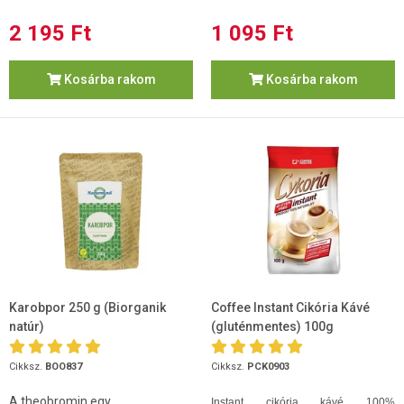
2 195 Ft
1 095 Ft
Kosárba rakom
Kosárba rakom
Karobpor 250 g (Biorganik
Coffee Instant Cikória Kávé
natúr)
(gluténmentes) 100g
Cikksz.
BOO837
Cikksz.
PCK0903
A theobromin egy
Instant cikória kávé 100%