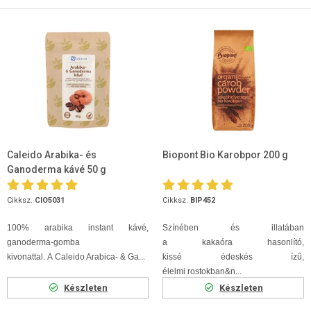
Caleido Arabika- és
Biopont Bio Karobpor 200 g
Ganoderma kávé 50 g
Cikksz.
CIO5031
Cikksz.
BIP452
100% arabika instant kávé,
Színében és illatában
ganoderma-gomba
a kakaóra hasonlító,
kivonattal. A Caleido Arabica- & Ga...
kissé édeskés ízű,
élelmi rostokban&n...
Készleten
Készleten