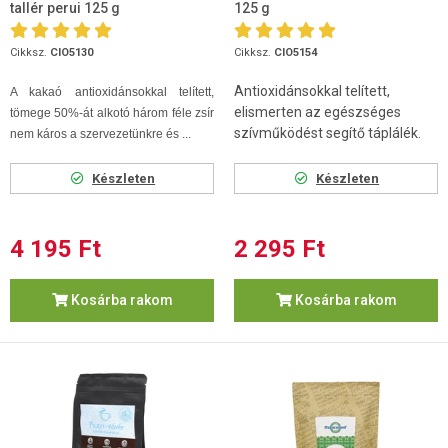
tallér perui 125 g
125 g
Cikksz.
CIO5130
Cikksz.
CIO5154
Antioxidánsokkal telített,
A kakaó antioxidánsokkal telített,
elismerten az egészséges
tömege 50%-át alkotó három féle zsír
szívműködést segítő táplálék.
nem káros a szervezetünkre és ...
Készleten
Készleten
4 195 Ft
2 295 Ft
Kosárba rakom
Kosárba rakom