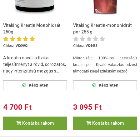
Vitaking Kreatin Monohidrát
Vitaking Kreatin-monohidrát
250g
por 255 g
Cikksz.
VK0992
Cikksz.
VK4433
A kreatin növeli a fizikai
Mikronizált, 100%-os tisztaságú
teljesítményt a rövid, sorozatos,
kreatin por - Kiváló választás edzést
nagy intenzitású mozgás s...
támogató kiegészítésként kezdő...
Készleten
Készleten
4 700 Ft
3 095 Ft
Kosárba rakom
Kosárba rakom