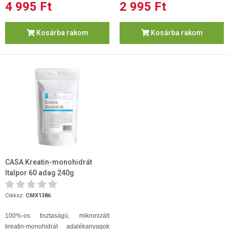
4 995 Ft
2 995 Ft
Kosárba rakom
Kosárba rakom
CASA Kreatin-monohidrát
Italpor 60 adag 240g
Cikksz.
CMX1386
100%-os tisztaságú, mikronizált
kreatin-monohidrát adalékanyagok