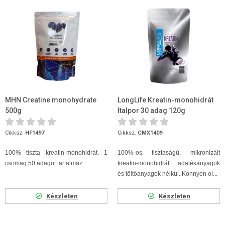
MHN Creatine monohydrate
LongLife Kreatin-monohidrát
500g
Italpor 30 adag 120g
Cikksz.
HF1497
Cikksz.
CMX1409
100% tiszta kreatin-monohidrát. 1
100%-os tisztaságú, mikronizált
csomag 50 adagot tartalmaz.
kreatin-monohidrát adalékanyagok
és töltőanyagok nélkül. Könnyen ol...
Készleten
Készleten