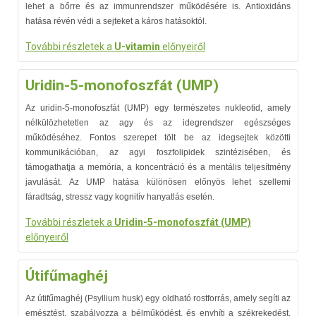
lehet a bőrre és az immunrendszer működésére is. Antioxidáns
hatása révén védi a sejteket a káros hatásoktól.
További részletek a
U-vitamin
előnyeiről
Uridin-5-monofoszfát (UMP)
Az uridin-5-monofoszfát (UMP) egy természetes nukleotid, amely
nélkülözhetetlen az agy és az idegrendszer egészséges
működéséhez. Fontos szerepet tölt be az idegsejtek közötti
kommunikációban, az agyi foszfolipidek szintézisében, és
támogathatja a memória, a koncentráció és a mentális teljesítmény
javulását. Az UMP hatása különösen előnyös lehet szellemi
fáradtság, stressz vagy kognitív hanyatlás esetén.
További részletek a
Uridin-5-monofoszfát (UMP)
előnyeiről
Útifűmaghéj
Az útifűmaghéj (Psyllium husk) egy oldható rostforrás, amely segíti az
emésztést, szabályozza a bélműködést, és enyhíti a székrekedést.