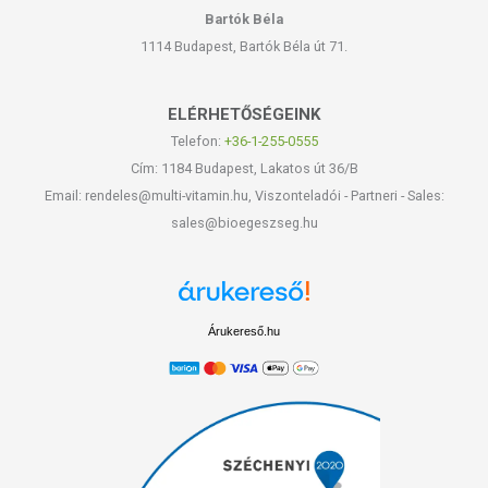
Bartók Béla
1114 Budapest, Bartók Béla út 71.
ELÉRHETŐSÉGEINK
Telefon:
+36-1-255-0555
Cím: 1184 Budapest, Lakatos út 36/B
Email: rendeles@multi-vitamin.hu, Viszonteladói - Partneri - Sales:
sales@bioegeszseg.hu
Árukereső.hu