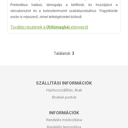
Prebiotikus hatású, támogatja a bélflórát, és hozzájárul a
vércukorszint és a koleszterinszint szabályozásához. Fogyókúrák
során is népszerű, mivel teltségérzetet biztosít.
További részletek a
Útifűmaghéj
előnyeiről
Találatok:
3
SZÁLLÍTÁSI INFORMÁCIÓK
Házhozszállítás, Árak
Átvételi pontok
INFORMÁCIÓK
Rendelés módosítása
Rendelés lemondása