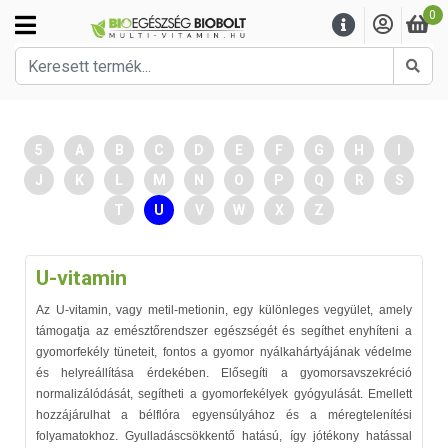
0
Kere
5
A
B
C
D
E
F
G
H
I
J
K
L
M
N
O
P
Q
R
S
T
U
V
W
X
Z
U-vitamin
Az U-vitamin, vagy metil-metionin, egy különleges vegyület, amely
támogatja az emésztőrendszer egészségét és segíthet enyhíteni a
gyomorfekély tüneteit, fontos a gyomor nyálkahártyájának védelme
és helyreállítása érdekében. Elősegíti a gyomorsavszekréció
normalizálódását, segítheti a gyomorfekélyek gyógyulását. Emellett
hozzájárulhat a bélflóra egyensúlyához és a méregtelenítési
folyamatokhoz. Gyulladáscsökkentő hatású, így jótékony hatással