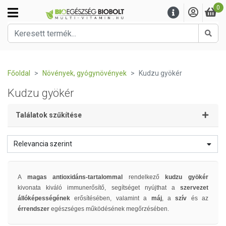
0
Kere
Főoldal
Növények, gyógynövények
Kudzu gyökér
Kudzu gyökér
Találatok szűkítése
Relevancia szerint
A
magas antioxidáns-tartalommal
rendelkező
kudzu gyökér
kivonata kiváló immunerősítő, segítséget nyújthat a
szervezet
állóképességének
erősítésében, valamint a
máj
, a
szív
és az
érrendszer
egészséges működésének megőrzésében.