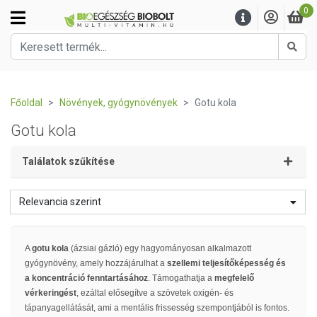
0
Kere
Főoldal
Növények, gyógynövények
Gotu kola
Gotu kola
Találatok szűkítése
Relevancia szerint
A
gotu kola
(ázsiai gázló) egy hagyományosan alkalmazott
gyógynövény, amely hozzájárulhat a
szellemi teljesítőképesség és
a koncentráció fenntartásához
. Támogathatja a
megfelelő
vérkeringést
, ezáltal elősegítve a szövetek oxigén- és
tápanyagellátását, ami a mentális frissesség szempontjából is fontos.