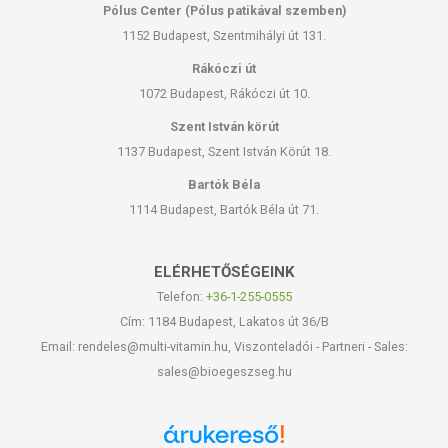
Pólus Center (Pólus patikával szemben)
1152 Budapest, Szentmihályi út 131.
Rákóczi út
1072 Budapest, Rákóczi út 10.
Szent István körút
1137 Budapest, Szent István Körút 18.
Bartók Béla
1114 Budapest, Bartók Béla út 71.
ELÉRHETŐSÉGEINK
Telefon:
+36-1-255-0555
Cím: 1184 Budapest, Lakatos út 36/B
Email: rendeles@multi-vitamin.hu, Viszonteladói - Partneri - Sales:
sales@bioegeszseg.hu