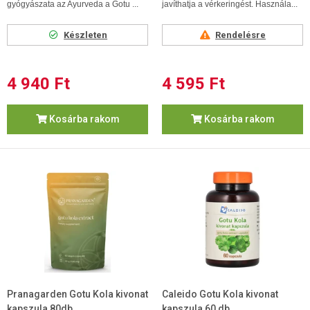
gyógyászata az Ayurveda a Gotu ...
javíthatja a vérkeringést. Használa...
Készleten
Rendelésre
4 940 Ft
4 595 Ft
Kosárba rakom
Kosárba rakom
Pranagarden Gotu Kola kivonat
Caleido Gotu Kola kivonat
kapszula 80db
kapszula 60 db