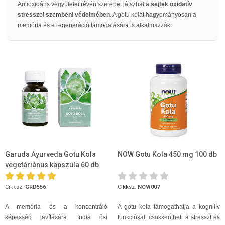
Antioxidáns vegyületei révén szerepet játszhat a
sejtek oxidatív
stresszel szembeni védelmében
. A gotu kolát hagyományosan a
memória és a regeneráció támogatására is alkalmazzák.
Garuda Ayurveda Gotu Kola
NOW Gotu Kola 450 mg 100 db
vegetáriánus kapszula 60 db
Cikksz.
GRD556
Cikksz.
NOW007
A memória és a koncentráló
A gotu kola támogathatja a kognitív
képesség javítására. India ősi
funkciókat, csökkentheti a stresszt és