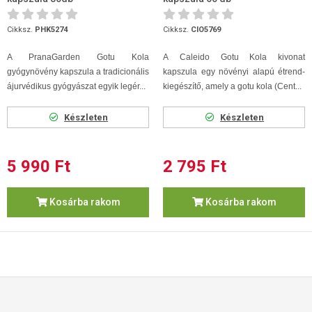
Cikksz.
PHK5274
Cikksz.
CIO5769
A PranaGarden Gotu Kola
A Caleido Gotu Kola kivonat
gyógynövény kapszula a tradicionális
kapszula egy növényi alapú étrend-
ájurvédikus gyógyászat egyik legér...
kiegészítő, amely a gotu kola (Cent...
Készleten
Készleten
5 990 Ft
2 795 Ft
Kosárba rakom
Kosárba rakom