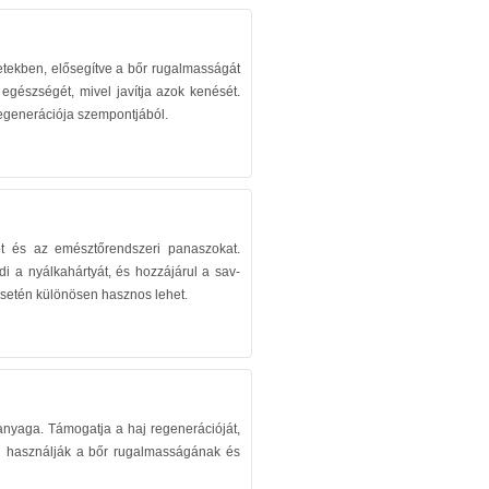
etekben, elősegítve a bőr rugalmasságát
 egészségét, mivel javítja azok kenését.
regenerációja szempontjából.
xot és az emésztőrendszeri panaszokat.
 a nyálkahártyát, és hozzájárul a sav-
esetén különösen hasznos lehet.
panyaga. Támogatja a haj regenerációját,
ben használják a bőr rugalmasságának és