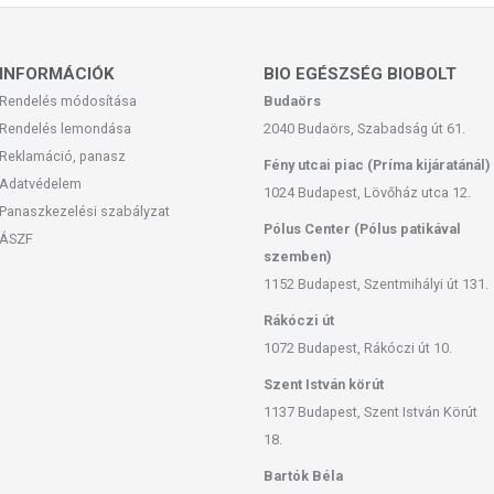
INFORMÁCIÓK
BIO EGÉSZSÉG BIOBOLT
Rendelés módosítása
Budaörs
Rendelés lemondása
2040 Budaörs, Szabadság út 61.
Reklamáció, panasz
Fény utcai piac (Príma kijáratánál)
Adatvédelem
1024 Budapest, Lövőház utca 12.
Panaszkezelési szabályzat
Pólus Center (Pólus patikával
ÁSZF
szemben)
1152 Budapest, Szentmihályi út 131.
Rákóczi út
1072 Budapest, Rákóczi út 10.
Szent István körút
1137 Budapest, Szent István Körút
18.
Bartók Béla