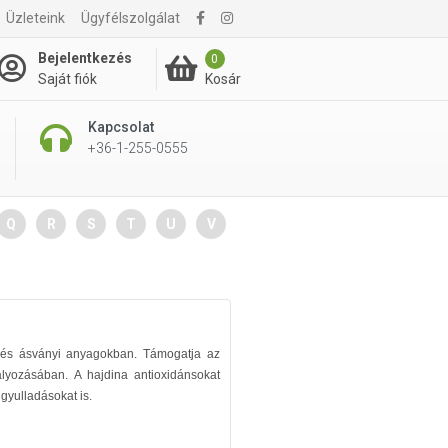
Üzleteink
Ügyfélszolgálat
Bejelentkezés
0
Kosár
Saját fiók
Kapcsolat
+36-1-255-0555
Q
R
S
T
U
V
 és ásványi anyagokban. Támogatja az
bályozásában. A hajdina antioxidánsokat
 gyulladásokat is.