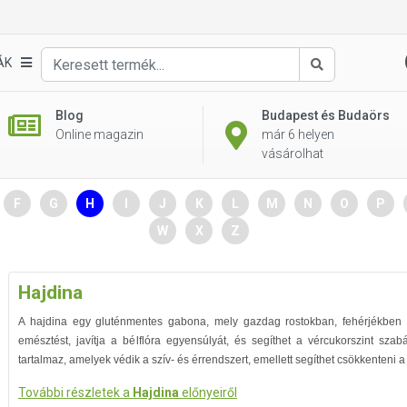
ÁK
Keresés
Blog
Budapest és Budaörs
Online magazin
már 6 helyen
vásárolhat
F
G
H
I
J
K
L
M
N
O
P
W
X
Z
Hajdina
A hajdina egy gluténmentes gabona, mely gazdag rostokban, fehérjékben
emésztést, javítja a bélflóra egyensúlyát, és segíthet a vércukorszint sza
tartalmaz, amelyek védik a szív- és érrendszert, emellett segíthet csökkenteni a
További részletek a
Hajdina
előnyeiről