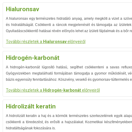
Hialuronsav
A hialuronsav egy természetes hidratáló anyag, amely megköti a vizet a szöv
és hidratáltságát. Csökkenti a ráncok megjelenését és támogatja az ízületek
Gyulladáscsökkentő hatásai révén előnyös lehet az ízületi fájdalmak és a bőr 
További részletek a
Hialuronsav
előnyeiről
Hidrogén-karbonát
A hidrogén-karbonát lúgosító hatású, segíthet csökkenteni a savas reflu
Gyógyvizekben megtalálható formájában támogatja a gyomor működését, védi
bázis egyensúly fenntartásához. Köszvény, vesekő és gyomorsav-túltermelés 
További részletek a
Hidrogén-karbonát
előnyeiről
Hidrolizált keratin
A hidrolizált keratin a haj és a körmök természetes szerkezetének egyik ala
csökkenti a töredezést, és erősíti a hajszálakat. Kozmetikai készítmények
hidratáltságának fokozására is.