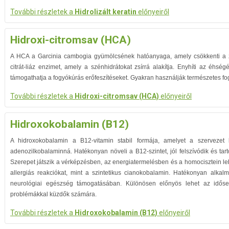
További részletek a
Hidrolizált keratin
előnyeiről
Hidroxi-citromsav (HCA)
A HCA a Garcinia cambogia gyümölcsének hatóanyaga, amely csökkenti a zsí
citrát-liáz enzimet, amely a szénhidrátokat zsírrá alakítja. Enyhíti az éhségér
támogathatja a fogyókúrás erőfeszítéseket. Gyakran használják természetes fo
További részletek a
Hidroxi-citromsav (HCA)
előnyeiről
Hidroxokobalamin (B12)
A hidroxokobalamin a B12-vitamin stabil formája, amelyet a szervezet 
adenozilkobalaminná. Hatékonyan növeli a B12-szintet, jól felszívódik és tart
Szerepet játszik a vérképzésben, az energiatermelésben és a homocisztein 
allergiás reakciókat, mint a szintetikus cianokobalamin. Hatékonyan alk
neurológiai egészség támogatásában. Különösen előnyös lehet az időse
problémákkal küzdők számára.
További részletek a
Hidroxokobalamin (B12)
előnyeiről