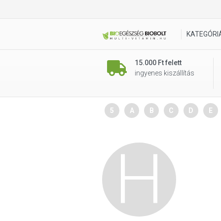
KATEGÓRI
15.000 Ft felett
ingyenes kiszállítás
5
A
B
C
D
E
H