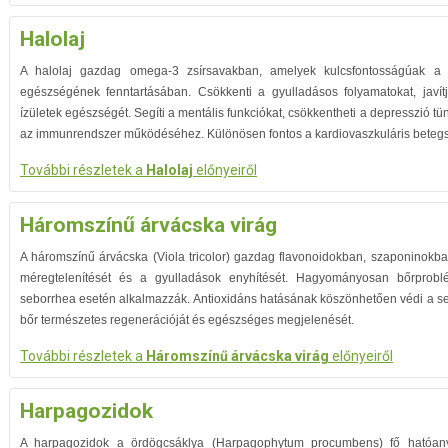
Halolaj
A halolaj gazdag omega-3 zsírsavakban, amelyek kulcsfontosságúak a s
egészségének fenntartásában. Csökkenti a gyulladásos folyamatokat, javítj
ízületek egészségét. Segíti a mentális funkciókat, csökkentheti a depresszió t
az immunrendszer működéséhez. Különösen fontos a kardiovaszkuláris bete
További részletek a
Halolaj
előnyeiről
Háromszínű árvácska virág
A háromszínű árvácska (Viola tricolor) gazdag flavonoidokban, szaponinokba
méregtelenítését és a gyulladások enyhítését. Hagyományosan bőrprobl
seborrhea esetén alkalmazzák. Antioxidáns hatásának köszönhetően védi a sejt
bőr természetes regenerációját és egészséges megjelenését.
További részletek a
Háromszínű árvácska virág
előnyeiről
Harpagozidok
A harpagozidok a ördögcsáklya (Harpagophytum procumbens) fő hatóany