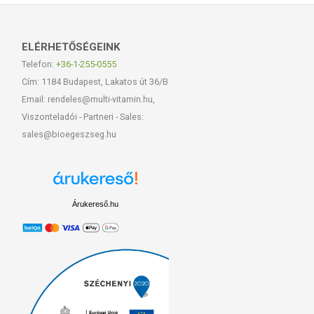
ELÉRHETŐSÉGEINK
Telefon:
+36-1-255-0555
Cím: 1184 Budapest, Lakatos út 36/B
Email: rendeles@multi-vitamin.hu,
Viszonteladói - Partneri - Sales:
sales@bioegeszseg.hu
Árukereső.hu