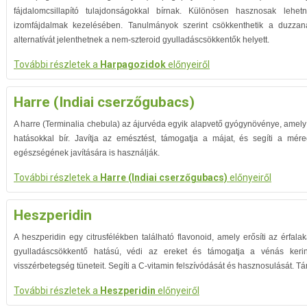
fájdalomcsillapító tulajdonságokkal bírnak. Különösen hasznosak lehetn
izomfájdalmak kezelésében. Tanulmányok szerint csökkenthetik a duzzana
alternatívát jelenthetnek a nem-szteroid gyulladáscsökkentők helyett.
További részletek a
Harpagozidok
előnyeiről
Harre (Indiai cserzőgubacs)
A harre (Terminalia chebula) az ájurvéda egyik alapvető gyógynövénye, amely
hatásokkal bír. Javítja az emésztést, támogatja a májat, és segíti a mére
egészségének javítására is használják.
További részletek a
Harre (Indiai cserzőgubacs)
előnyeiről
Heszperidin
A heszperidin egy citrusfélékben található flavonoid, amely erősíti az érfalak
gyulladáscsökkentő hatású, védi az ereket és támogatja a vénás keri
visszérbetegség tüneteit. Segíti a C-vitamin felszívódását és hasznosulását.
További részletek a
Heszperidin
előnyeiről