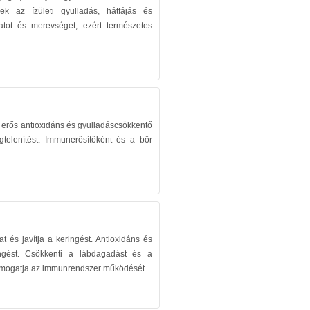
ek az ízületi gyulladás, hátfájás és
tot és merevséget, ezért természetes
 erős antioxidáns és gyulladáscsökkentő
gtelenítést. Immunerősítőként és a bőr
at és javítja a keringést. Antioxidáns és
ngést. Csökkenti a lábdagadást és a
 Támogatja az immunrendszer működését.