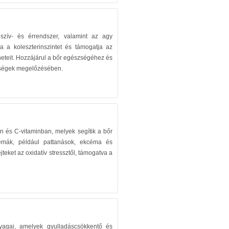
zív- és érrendszer, valamint az agy
a a koleszterinszintet és támogatja az
üneteit. Hozzájárul a bőr egészségéhez és
gségek megelőzésében.
n és C-vitaminban, melyek segítik a bőr
émák, például pattanások, ekcéma és
eket az oxidatív stressztől, támogatva a
agai, amelyek gyulladáscsökkentő és