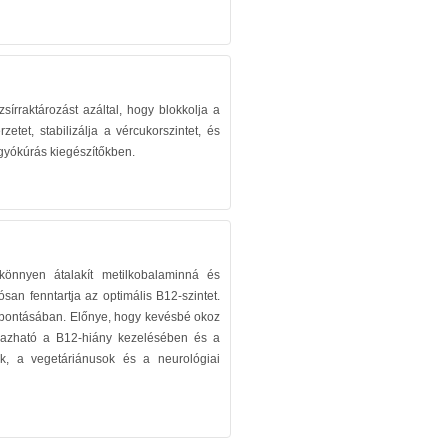
rraktározást azáltal, hogy blokkolja a
zetet, stabilizálja a vércukorszintet, és
gyókúrás kiegészítőkben.
könnyen átalakít metilkobalaminná és
ósan fenntartja az optimális B12-szintet.
lebontásában. Előnye, hogy kevésbé okoz
almazható a B12-hiány kezelésében és a
k, a vegetáriánusok és a neurológiai