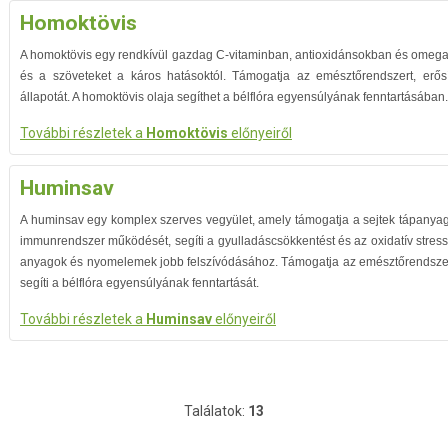
Homoktövis
A homoktövis egy rendkívül gazdag C-vitaminban, antioxidánsokban és omega-
és a szöveteket a káros hatásoktól. Támogatja az emésztőrendszert, erősí
állapotát. A homoktövis olaja segíthet a bélflóra egyensúlyának fenntartásában.
További részletek a
Homoktövis
előnyeiről
Huminsav
A huminsav egy komplex szerves vegyület, amely támogatja a sejtek tápanyagfe
immunrendszer működését, segíti a gyulladáscsökkentést és az oxidatív stress
anyagok és nyomelemek jobb felszívódásához. Támogatja az emésztőrendszer 
segíti a bélflóra egyensúlyának fenntartását.
További részletek a
Huminsav
előnyeiről
Találatok:
13