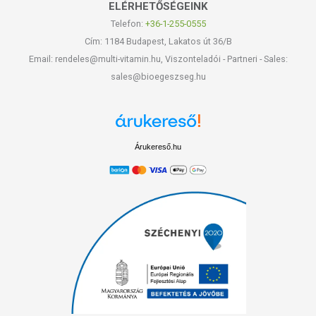
ELÉRHETŐSÉGEINK
Telefon:
+36-1-255-0555
Cím: 1184 Budapest, Lakatos út 36/B
Email: rendeles@multi-vitamin.hu, Viszonteladói - Partneri - Sales:
sales@bioegeszseg.hu
Árukereső.hu