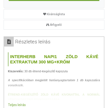
Kívánságlista
Árfigyelő
Részletes leírás
INTERHERB NAPI1 ZÖLD KÁVÉ
EXTRAKTUM 300 MG+KRÓM
Kiszerelés:
30 db étrend-kiegészítő kapszula
A specifikációban megjelölt hatóanyagtartalom 1 db kapszulára
vonatkozik.
ÉTREND-KIEGÉSZÍTŐ ZÖLD KÁVÉ KIVONATTAL A NORMÁL
VÉRCUKORSZINT FENNTARTÁSÁRA
Teljes leírás
Készítményünk a zöld kávé klorogénsav hatóanyagot tartalmazó