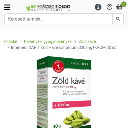
0
Kere
Főoldal
Növények, gyógynövények
Zöld kávé
Interherb NAPI1 Zöld kávé Extraktum 300 mg+KRÓM 30 db