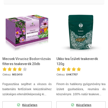
Mecsek Virucisz Bodorrózsás
Ukko tea Ízületi teakeverék
filteres teakeverék 20db
120g
Cikksz.
MD2410
Cikksz.
UHK7707
Fogyasztása segíthet a vírusos és
Finom és hatékony gyógynövény tea
bakteriális fertőzések leküzdéséhez
ízületi gyulladásra, reumára és
szükséges ellenállóképesség ki...
köszvényre. 100% natúr teakeve...
Készleten
Készleten