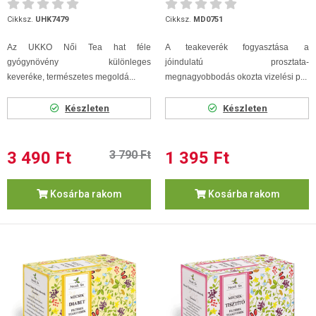
Cikksz.
UHK7479
Cikksz.
MD0751
Az UKKO Női Tea h
at féle
A teakeverék fogyasztása a
gyógynövény különleges
jóindulatú prosztata-
keveréke,
természetes megoldá...
megnagyobbodás okozta vizelési p...
Készleten
Készleten
3 490 Ft
3 790 Ft
1 395 Ft
Kosárba rakom
Kosárba rakom