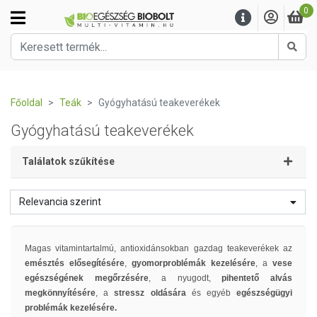
0
Kere
Főoldal
Teák
Gyógyhatású teakeverékek
Gyógyhatású teakeverékek
Találatok szűkítése
Relevancia szerint
Magas vitamintartalmú, antioxidánsokban gazdag teakeverékek az
emésztés elősegítésére
,
gyomorproblémák kezelésére
,
a
vese
egészségének megőrzésére
,
a nyugodt,
pihentető alvás
megkönnyítésére
, a
stressz oldására
és egyéb
egészségügyi
problémák kezelésére.