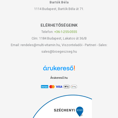
Bartók Béla
1114 Budapest, Bartók Béla út 71.
ELÉRHETŐSÉGEINK
Telefon:
+36-1-255-0555
Cím: 1184 Budapest, Lakatos út 36/B
Email: rendeles@multi-vitamin.hu, Viszonteladói - Partneri - Sales:
sales@bioegeszseg.hu
Árukereső.hu