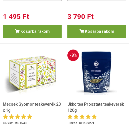
1 495 Ft
3 790 Ft
Kosárba rakom
Kosárba rakom
-8%
Mecsek Gyomor teakeverék 20
Ukko tea Prosztata teakeverék
x 1g
120g
Cikksz.
MD1543
Cikksz.
UHK97271