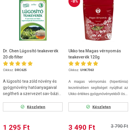
-8%
Dr. Chen Lúgosító teakeverék
Ukko tea Magas vérnyomás
20 db filter
teakeverék 120g
Cikksz.
DRC625
Cikksz.
UHK7363
A lúgosító tea zöld növény és
A magas vérnyomás (hipertónia)
gyógynövény hatóanyagaival
kezelésében segítséget nyújthat az
segítheti a szervezet sav-bázi...
Ukko értékes gyógynövényekből ös...
Készleten
Készleten
1 295 Ft
3 490 Ft
3 790 Ft