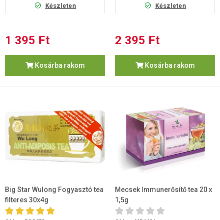
Készleten
Készleten
1 395 Ft
2 395 Ft
Kosárba rakom
Kosárba rakom
Big Star Wulong Fogyasztó tea
Mecsek Immunerősítő tea 20 x
filteres 30x4g
1,5g