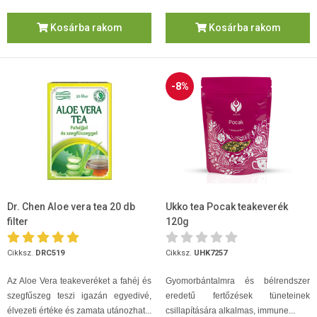
Kosárba rakom
Kosárba rakom
-8%
Dr. Chen Aloe vera tea 20 db
Ukko tea Pocak teakeverék
filter
120g
Cikksz.
DRC519
Cikksz.
UHK7257
Az Aloe Vera teakeveréket a fahéj és
Gyomorbántalmra és bélrendszer
szegfűszeg teszi igazán egyedivé,
eredetű fertőzések tüneteinek
élvezeti értéke és zamata utánozhat...
csillapítására alkalmas, immune...