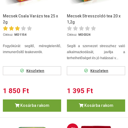
Mecsek Csala Varázs tea 25 x
Mecsek Stresszoldó tea 20 x
2g
1,2g
Cikksz.
MD1154
Cikksz.
MD0324
Fogyókúrát segítő, méregtelenítő,
Segíti a szervezet stresszhez való
immunerősítő teakeverék.
alkalmazkodását, javítja a
terhelhetőséget és jó hatással v...
Készleten
Készleten
1 850 Ft
1 395 Ft
Kosárba rakom
Kosárba rakom