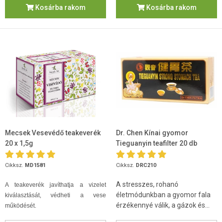
Kosárba rakom
Kosárba rakom
Mecsek Vesevédő teakeverék
Dr. Chen Kínai gyomor
20 x 1,5g
Tieguanyin teafilter 20 db
Cikksz.
MD1581
Cikksz.
DRC210
A stresszes, rohanó
A teakeverék javíthatja a vizelet
életmódunkban a gyomor fala
kiválasztását, védheti a vese
érzékennyé válik, a gázok és...
működését.