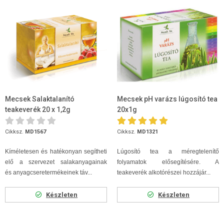
Mecsek Salaktalanító
Mecsek pH varázs lúgosító tea
teakeverék 20 x 1,2g
20x1g
Cikksz.
MD1567
Cikksz.
MD1321
Kíméletesen és hatékonyan segítheti
Lúgosító tea a méregtelenítő
elő a szervezet salakanyagainak
folyamatok elősegítésére. A
és anyagcseretermékeinek táv...
teakeverék alkotórészei hozzájár...
Készleten
Készleten