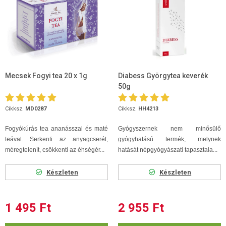
Mecsek Fogyi tea 20 x 1g
Diabess Györgytea keverék
50g
Cikksz.
MD0287
Cikksz.
HH4213
Fogyókúrás tea ananásszal és maté
Gyógyszernek nem minősülő
teával. Serkenti az anyagcserét,
gyógyhatású termék, melynek
méregtelenít, csökkenti az éhségér...
hatását népgyógyászati tapasztala...
Készleten
Készleten
1 495 Ft
2 955 Ft