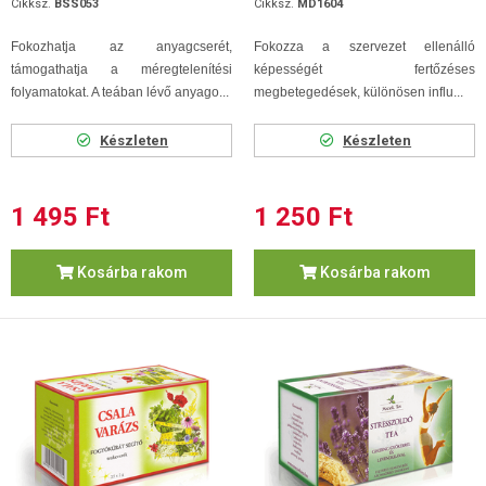
Cikksz.
BSS053
Cikksz.
MD1604
Fokozhatja az anyagcserét,
Fokozza a szervezet ellenálló
támogathatja a méregtelenítési
képességét fertőzéses
folyamatokat. A teában lévő anyago...
megbetegedések, különösen influ...
Készleten
Készleten
1 495 Ft
1 250 Ft
Kosárba rakom
Kosárba rakom