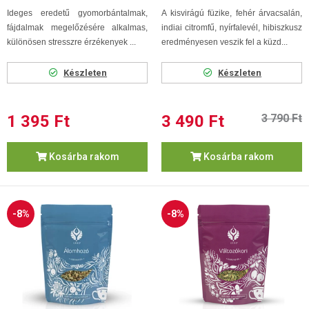
Ideges eredetű gyomorbántalmak,
A kisvirágú füzike, fehér árvacsalán,
fájdalmak megelőzésére alkalmas,
indiai citromfű, nyírfalevél, hibiszkusz
különösen stresszre érzékenyek ...
eredményesen veszik fel a küzd...
Készleten
Készleten
1 395 Ft
3 490 Ft
3 790 Ft
Kosárba rakom
Kosárba rakom
-8%
-8%