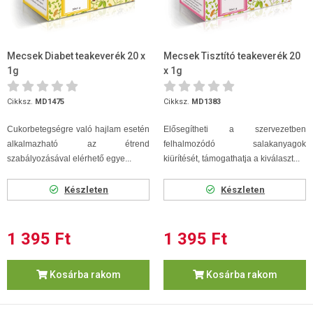
Mecsek Diabet teakeverék 20 x
Mecsek Tisztító teakeverék 20
1g
x 1g
Cikksz.
MD1475
Cikksz.
MD1383
Cukorbetegségre való hajlam esetén
Elősegítheti a szervezetben
alkalmazható az étrend
felhalmozódó salakanyagok
szabályozásával elérhető egye...
kiürítését, támogathatja a kiválaszt...
Készleten
Készleten
1 395 Ft
1 395 Ft
Kosárba rakom
Kosárba rakom