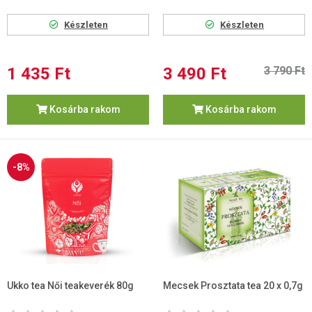
Készleten
Készleten
1 435 Ft
3 490 Ft
3 790 Ft
Kosárba rakom
Kosárba rakom
-8%
Ukko tea Női teakeverék 80g
Mecsek Prosztata tea 20 x 0,7g