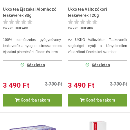
Ukko tea Éjszakai Álomhozó
Ukko tea Változókori
teakeverék 80g
teakeverék 120g
Cikksz.
UHK7493
Cikksz.
UHK7882
100% természetes gyógynövény-
Az UKKO Változókori Teakeverék
teakeverék a nyugodt, stresszmentes
segítséget nyújt a kényelmetlen
éjszakai pihenésért. Finom és term...
változókori tünetekkel szemben -...
Készleten
Készleten
3 490 Ft
3 790 Ft
3 490 Ft
3 790 Ft
Kosárba rakom
Kosárba rakom