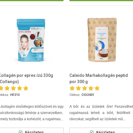
Kollagén por epres ízű 330g
Caleido Marhakollagén peptid
(Collango)
por 300 g
ikksz.
HF213
Cikksz.
CIO2401
 kollagén elsődleges kötőszövet és egy
A bőr és az ízületek őre! Feszesíthet
ulcsfontosságú fehérje a szervezetben,
rugalmassá teheti a bőrt, felöltheti
mely biztosítja a kohéziót, a rugalmas...
ráncokat, segítheti az ízületek mű...
Készleten
Készleten