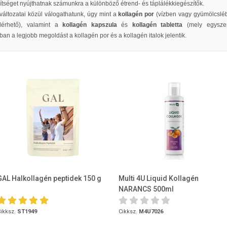
ítséget nyújthatnak számunkra a különböző étrend- és táplálékkiegészítők.
 változatai közül válogathatunk, úgy mint a
k
ollagén por
(vízben vagy gyümölcslé
lérhető), valamint a
kollagén kapszula
és
kollagén tabletta
(mely egyszer
an a legjobb megoldást a kollagén por és a kollagén italok jelentik.
GAL Halkollagén peptidek 150 g
Multi 4U Liquid Kollagén
NARANCS 500ml
ikksz.
ST1949
Cikksz.
M4U7026