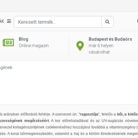
ÁK
Keresés
Blog
Budapest és Budaörs
Online magazin
már 6 helyen
vásárolhat
agének
 arányban előforduló fehérje. A szervezet ún. "
ragasztója
", felelős a
bőr, a kötős
szességének megőrzéséért
. A kor előrehaladtával és az UV-sugárzás növek
zervezet kollagénszintjének csökkenéséhez hozzájárul továbbá a vitaminszegény (k
étkezés. A korai bőrmegereszkedés, valamint a haj és a köröm töredezésének meg