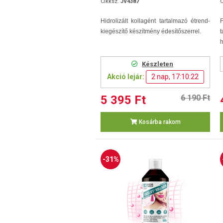
Cikksz.
JV4387
C
Hidrolizált kollagént tartalmazó étrend-
kiegészítő készítmény édesítőszerrel.
t
h
Készleten
Akció lejár:
2 nap, 17:10:21
5 395 Ft
6 190 Ft
Kosárba rakom
-31%