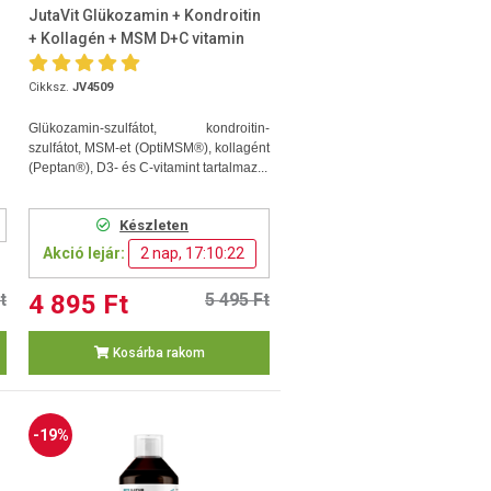
JutaVit Glükozamin + Kondroitin
+ Kollagén + MSM D+C vitamin
120db tabletta
Cikksz.
JV4509
Glükozamin-szulfátot, kondroitin-
szulfátot, MSM-et (OptiMSM®), kollagént
(Peptan®), D3- és C-vitamint tartalmaz...
Készleten
Akció lejár:
2 nap, 17:10:21
t
4 895 Ft
5 495 Ft
Kosárba rakom
-19%