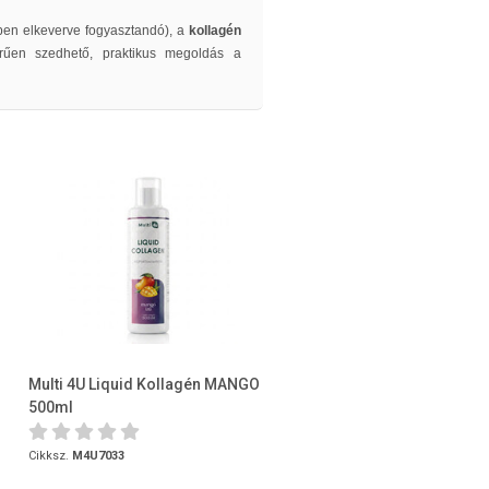
ben elkeverve fogyasztandó), a
kollagén
űen szedhető, praktikus megoldás a
Multi 4U Liquid Kollagén MANGO
500ml
Cikksz.
M4U7033