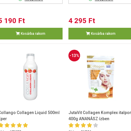
5 190 Ft
4 295 Ft
Kosárba rakom
Kosárba rakom
-13%
Collango Collagen Liquid 500ml
JutaVit Collagen Komplex italpo
Eper
400g ANANÁSZ ízben