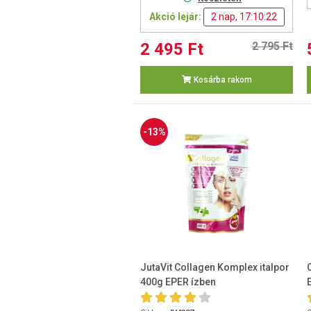
Akció lejár:
2 nap, 17:10:21
2 495 Ft
2 795 Ft
Kosárba rakom
-13%
JutaVit Collagen Komplex italpor
400g EPER ízben