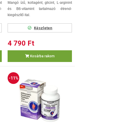
nt
Mangó ízű, kollagént, glicint, L-arginint
-
és B6-vitamint tartalmazó étrend-
kiegészítő ital.
Készleten
4 790 Ft
Kosárba rakom
-11%