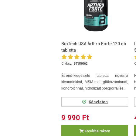
BioTech USA Arthro Forte 120 db
tabletta
Cikksz.
BTU5062
C
Étrend-kiegészítő tabletta növényi
kivonatokkal, MSM-mel, glükózaminnal,
kondroitinnal, hidrolizált porcporral és...
h
Készleten
9 990 Ft
Kosárba rakom