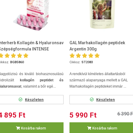
Interherb Kollagén & Hyaluronsav
GAL Marhakollagén peptidek
Szépségformula INTENSE
Argentin 300g
tabletta 30db
ikksz.
BGB5860
Cikksz.
ST2083
Nagydózisú és kiváló biohasznosulású
A rendkívül kíméletes állattartásból
hidrolizált
kollagén peptidet és
származó alapanyaga mellett a GAL
ialuronsavat
, valamint a bőr egé...
Marhakollagén peptideket immár ...
Készleten
Készleten
4 895 Ft
5 990 Ft
6 390 F
Kosárba rakom
Kosárba rakom