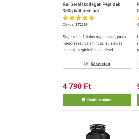
Gal Sertéskollagén Peptidek
300g kollagén por
Cikksz.
ST2199
C
Segíti a bőr fiatalos rugalmasságának
megőrzését, valamint az ízületek és
csontok megfelelő működését.
m
Készleten
4 790 Ft
Kosárba rakom