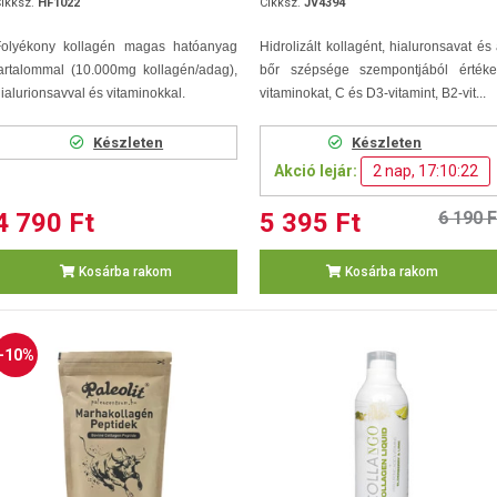
ikksz.
HF1022
Cikksz.
JV4394
Folyékony kollagén magas hatóanyag
Hidrolizált kollagént, hialuronsavat és
artalommal (10.000mg kollagén/adag),
bőr szépsége szempontjából értéke
ialurionsavval és vitaminokkal.
vitaminokat, C és D3-vitamint, B2-vit...
Készleten
Készleten
Akció lejár:
2 nap, 17:10:21
4 790 Ft
5 395 Ft
6 190 F
Kosárba rakom
Kosárba rakom
-10%