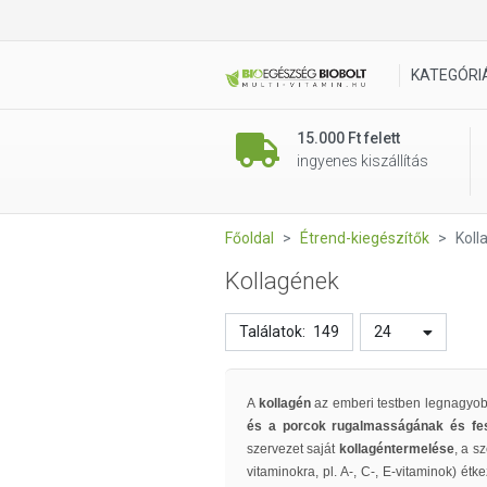
KATEGÓRI
15.000 Ft felett
ingyenes kiszállítás
Főoldal
Étrend-kiegészítők
Koll
Kollagének
Találatok:
149
24
A
kollagén
az emberi testben legnagyobb
és a porcok rugalmasságának és fe
szervezet saját
kollagéntermelése
, a s
vitaminokra, pl. A-, C-, E-vitaminok) 