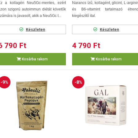
Ez a kollagén Neu5Gc-mentes, ezért
Narancs ízű, kollagént, glicint, L-argini
zon szigorú autoimmun diétát követők
és B6-vitamint tartalmazó étrend
zámára is javasolt, akik a Neu5Gc t...
kiegészítő ital.
Készleten
Készleten
6 790 Ft
4 790 Ft
Kosárba rakom
Kosárba rakom
-9%
-8%