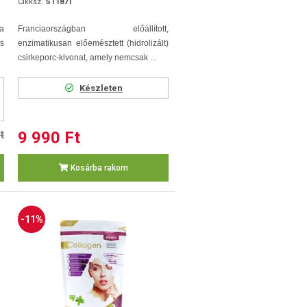
Cikksz.
ST1871
 a
Franciaországban előállított,
s
enzimatikusan előemésztett (hidrolizált)
csirkeporc-kivonat, amely nemcsak ...
Készleten
t
9 990 Ft
Kosárba rakom
-11%