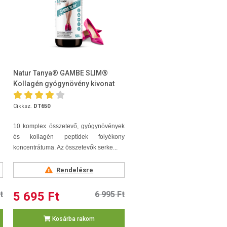
Natur Tanya® GAMBE SLIM®
Kollagén gyógynövény kivonat
500ml
Cikksz.
DT650
10 komplex összetevő, gyógynövények
és kollagén peptidek folyékony
koncentrátuma. Az összetevők serke...
Rendelésre
t
5 695 Ft
6 995 Ft
Kosárba rakom