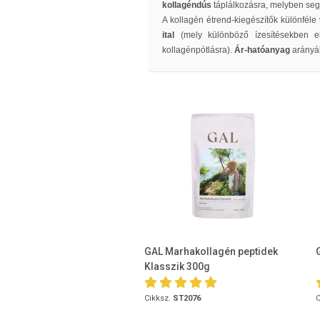
kollagéndús
táplálkozásra, melyben seg
A kollagén étrend-kiegészítők különféle
ital
(mely különböző ízesítésekben e
kollagénpótlásra).
Ár-hatóanyag
arányáb
GAL Marhakollagén peptidek
Klasszik 300g
Cikksz.
ST2076
C