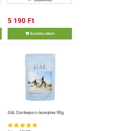
5 190 Ft
Kosárba rakom
r
GAL Csirkeporc-komplex 90g