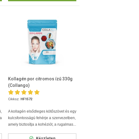
Kollagén por citromos ízű 330g
(Collangoִ)
Cikksz.
HF1572
i,
A kollagén elsődleges kötőszövet és egy
 a
kulcsfontosságú fehérje a szervezetben,
amely biztosítja a kohéziót, a rugalmas...
Készleten