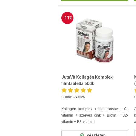
-11%
JutaVit Kollagén Komplex
filmtabletta 60db
Cikksz.
JV3625
C
Kollagén komplex + hialuronsav + C-
A
vitamin + szerves cink + Biotin + B2-
k
vitamin + B3-vitamin
a
Készleten