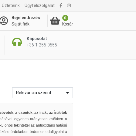
Üzleteink
Ügyfélszolgálat
Bejelentkezés
0
Kosár
Saját fiók
Kapcsolat
+36-1-255-0555
Relevancia szerint
zövetek, a csontok, az inak, az ízületek
edésével egyenes arányosan csökken a
ülönös tekintettel az antioxidáns hatású
előzése érdekében érdemes odafigyelni a