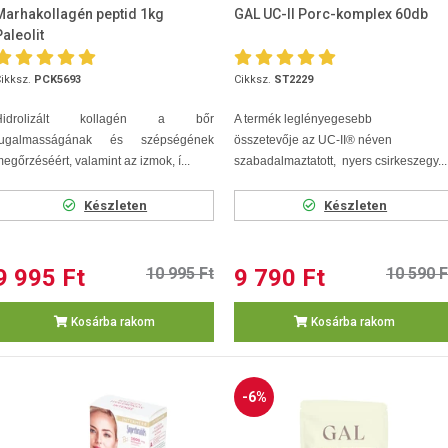
Marhakollagén peptid 1kg
GAL UC-II Porc-komplex 60db
Paleolit
ikksz.
PCK5693
Cikksz.
ST2229
Hidrolizált kollagén a bőr
A termék leglényegesebb
rugalmasságának és szépségének
összetevője az UC-II® néven
egőrzéséért, valamint az izmok, í...
szabadalmaztatott, nyers csirkeszegy...
Készleten
Készleten
9 995 Ft
10 995 Ft
9 790 Ft
10 590 F
Kosárba rakom
Kosárba rakom
-6%