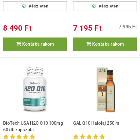
Készleten
Készleten
8 490 Ft
7 195 Ft
7 995 Ft
Kosárba rakom
Kosárba rakom
BioTech USA H2O Q10 100mg
GAL Q10 Halolaj 250 ml
60 db kapszula