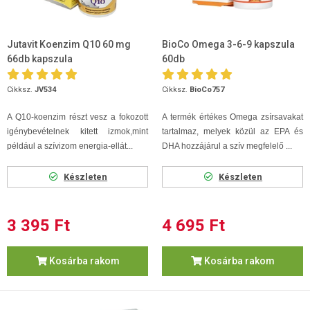
Jutavit Koenzim Q10 60 mg
BioCo Omega 3-6-9 kapszula
66db kapszula
60db
Cikksz.
JV534
Cikksz.
BioCo757
A Q10-koenzim
részt vesz a fokozott
A termék értékes Omega zsírsavakat
igénybevételnek kitett izmok,mint
tartalmaz, melyek közül az EPA és
például a szívizom energia-ellát...
DHA hozzájárul a szív megfelelő ...
Készleten
Készleten
3 395 Ft
4 695 Ft
Kosárba rakom
Kosárba rakom