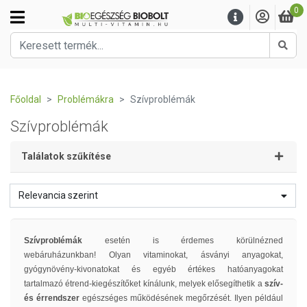
0
Kere
Főoldal
Problémákra
Szívproblémák
Szívproblémák
Találatok szűkítése
Relevancia szerint
Szívproblémák
esetén is érdemes körülnézned
webáruházunkban! Olyan vitaminokat, ásványi anyagokat,
gyógynövény-kivonatokat és egyéb értékes hatóanyagokat
tartalmazó étrend-kiegészítőket kínálunk, melyek elősegíthetik a
szív-
és érrendszer
egészséges működésének megőrzését. Ilyen például