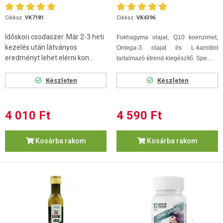
Cikksz.
VK7181
Cikksz.
VK4396
Időskori csodaszer. Már 2-3 heti
Fokhagyma olajat, Q10 koenzimet,
kezelés után látványos
Omega-3 olajat és L-karnitint
eredményt lehet elérni kon...
tartalmazó étrend-kiegészítő. Spe...
Készleten
Készleten
4 010 Ft
4 590 Ft
Kosárba rakom
Kosárba rakom