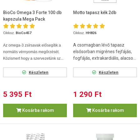
BioCo Omega 3 Forte 100 db
Motto tapasz kék 2db
kapszula Mega Pack
Cikksz.
BioCo457
Cikksz.
HH826
A csomagban lévő tapasz
Az omega-3 zsírsavak elősegítik a
elsősorban migrénes fejfájás,
normális vérnyomás megőrzését.
fogfájás, extrakardiális, alacso...
Közismert hogy a szervezetünk sz...
Készleten
Készleten
5 395 Ft
1 290 Ft
Kosárba rakom
Kosárba rakom