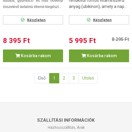
rendkívül fontos vitaminszerű
dúsított, gyümölcs- és más növényi
anyag (ubikinon), amely a nap...
összetevő tartalmú étrend-kiegészí...
Készleten
Készleten
8 395 Ft
5 995 Ft
8 295 Ft
Kosárba rakom
Kosárba rakom
Első
1
2
3
Utolsó
SZÁLLÍTÁSI INFORMÁCIÓK
Házhozszállítás, Árak