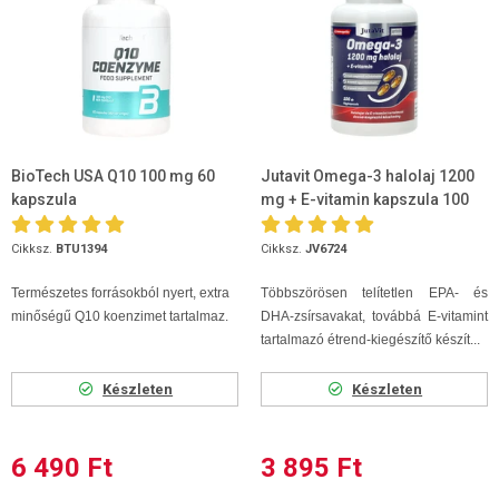
BioTech USA Q10 100 mg 60
Jutavit Omega-3 halolaj 1200
kapszula
mg + E-vitamin kapszula 100
db
Cikksz.
BTU1394
Cikksz.
JV6724
Természetes forrásokból nyert, extra
Többszörösen telítetlen EPA- és
minőségű Q10 koenzimet tartalmaz.
DHA-zsírsavakat, továbbá E-vitamint
tartalmazó étrend-kiegészítő készít...
Készleten
Készleten
6 490 Ft
3 895 Ft