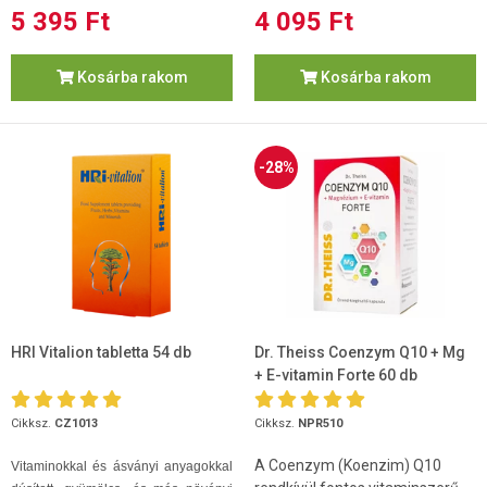
5 395 Ft
4 095 Ft
Kosárba rakom
Kosárba rakom
-28%
HRI Vitalion tabletta 54 db
Dr. Theiss Coenzym Q10 + Mg
+ E-vitamin Forte 60 db
Cikksz.
CZ1013
Cikksz.
NPR510
A Coenzym (Koenzim) Q10
Vitaminokkal és ásványi anyagokkal