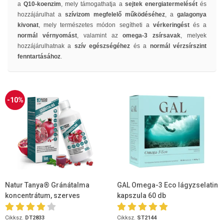
a
Q10-koenzim
, mely támogathatja a
sejtek energiatermelését
és
hozzájárulhat a
szívizom megfelelő működéséhez
, a
galagonya
kivonat
, mely természetes módon segítheti a
vérkeringést
és a
normál vérnyomást
, valamint az
omega-3 zsírsavak
, melyek
hozzájárulhatnak a
szív egészségéhez
és a
normál vérzsírszint
fenntartásához
.
-10%
Natur Tanya® Gránátalma
GAL Omega-3 Eco lágyzselatin
koncentrátum, szerves
kapszula 60 db
szelénnel 500ml
Cikksz.
DT2833
Cikksz.
ST2144