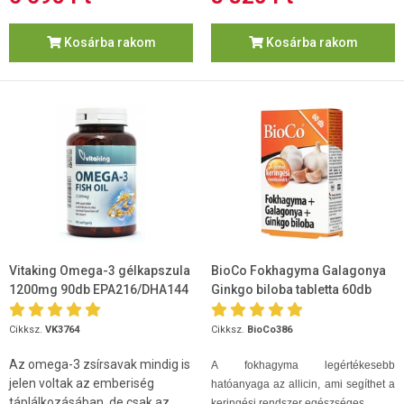
Kosárba rakom
Kosárba rakom
Vitaking Omega-3 gélkapszula
BioCo Fokhagyma Galagonya
1200mg 90db EPA216/DHA144
Ginkgo biloba tabletta 60db
Cikksz.
VK3764
Cikksz.
BioCo386
Az omega-3 zsírsavak mindig is
A fokhagyma legértékesebb
jelen voltak az emberiség
hatóanyaga az allicin, ami segíthet a
táplálkozásában, de csak az...
keringési rendszer egészséges ...