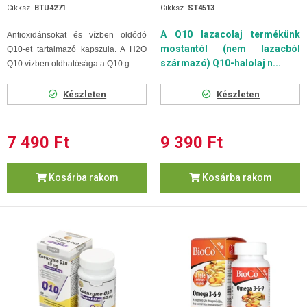
Cikksz.
BTU4271
Cikksz.
ST4513
A Q10 lazacolaj termékünk
Antioxidánsokat és vízben oldódó
mostantól (nem lazacból
Q10-et tartalmazó kapszula. A H2O
származó) Q10-halolaj n...
Q10 vízben oldhatósága a Q10 g...
Készleten
Készleten
7 490 Ft
9 390 Ft
Kosárba rakom
Kosárba rakom