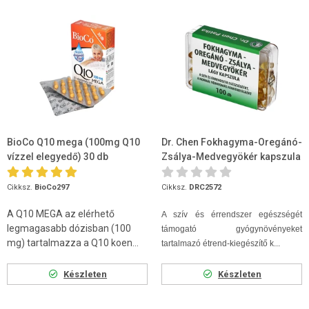
BioCo Q10 mega (100mg Q10
Dr. Chen Fokhagyma-Oregánó-
vízzel elegyedő) 30 db
Zsálya-Medvegyökér kapszula
100 db
Cikksz.
BioCo297
Cikksz.
DRC2572
A Q10 MEGA az elérhető
A szív és érrendszer egészségét
legmagasabb dózisban (100
támogató gyógynövényeket
mg) tartalmazza a Q10 koen...
tartalmazó étrend-kiegészítő k...
Készleten
Készleten