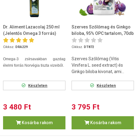
Dr. Aliment Lazacolaj 250 ml
Szerves Szőlőmag és Ginkgo
(Jelentős Omega 3 forrás)
biloba, 95% OPC tartalom, 70db
Cikksz.
DRA229
Cikksz.
DT872
Szerves Szőlőmag (Vitis
Omega-3 zsírsavakban gazdag
Vinifera L. seed extract) és
élelmi forrás Norvégia tiszta vizeiből.
Ginkgo biloba kivonat, ami...
Készleten
Készleten
3 480 Ft
3 795 Ft
Kosárba rakom
Kosárba rakom