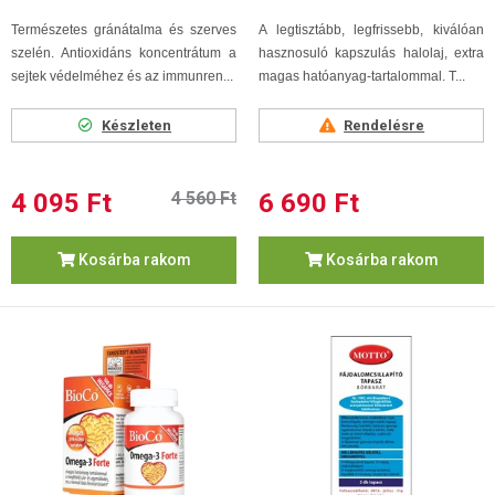
Természetes gránátalma és szerves
A legtisztább, legfrissebb, kiválóan
szelén. Antioxidáns koncentrátum a
hasznosuló kapszulás halolaj, extra
sejtek védelméhez és az immunren...
magas hatóanyag-tartalommal. T...
Készleten
Rendelésre
4 095 Ft
4 560 Ft
6 690 Ft
Kosárba rakom
Kosárba rakom