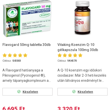
Flavogard 50mg tabletta 30db
Vitaking Koenzim Q-10
gélkapszula 100mg 30db
Cikksz.
SIE003
Cikksz.
VK4570
A Flavogard hatóanyaga a
A Q-10 koenzim egy időskori
Piknogenol (Pycnogenol ®),
csodaszer. Már 2-3 heti kezelés
amely tápanyagkomplexum a...
után látványos eredményt le...
Készleten
Készleten
6 695 Ft
3 320 Ft