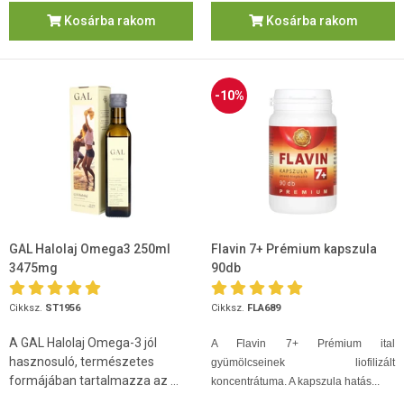
Kosárba rakom
Kosárba rakom
-10%
GAL Halolaj Omega3 250ml
Flavin 7+ Prémium kapszula
3475mg
90db
Cikksz.
ST1956
Cikksz.
FLA689
A GAL Halolaj Omega-3 jól
A Flavin 7+ Prémium ital
hasznosuló, természetes
gyümölcseinek liofilizált
formájában tartalmazza az ...
koncentrátuma. A kapszula hatás...