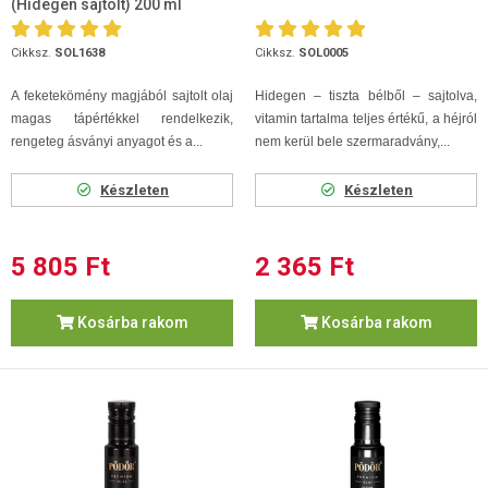
(Hidegen sajtolt) 200 ml
Cikksz.
SOL1638
Cikksz.
SOL0005
A feketekömény magjából sajtolt olaj
Hidegen – tiszta bélből – sajtolva,
magas tápértékkel rendelkezik,
vitamin tartalma teljes értékű, a héjról
rengeteg ásványi anyagot és a...
nem kerül bele szermaradvány,...
Készleten
Készleten
5 805 Ft
2 365 Ft
Kosárba rakom
Kosárba rakom