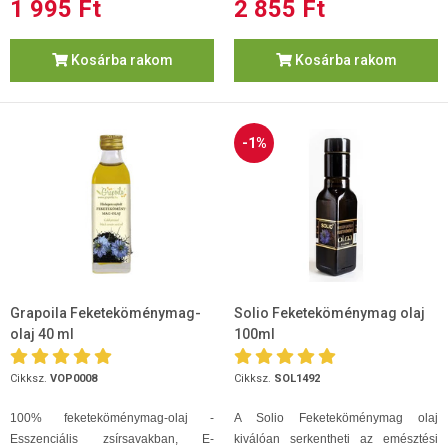
1 995 Ft
2 855 Ft
Kosárba rakom
Kosárba rakom
-1%
Grapoila Feketeköménymag-
Solio Feketeköménymag olaj
olaj 40 ml
100ml
Cikksz.
VOP0008
Cikksz.
SOL1492
100% feketeköménymag-olaj -
A Solio Feketeköménymag olaj
Esszenciális zsírsavakban, E-
kiválóan serkentheti az emésztési