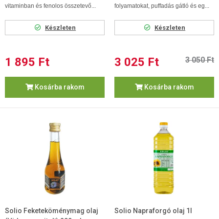
vitaminban és fenolos összetevő...
folyamatokat, puffadás gátló és eg...
Készleten
Készleten
1 895 Ft
3 025 Ft
3 050 Ft
Kosárba rakom
Kosárba rakom
Solio Feketeköménymag olaj
Solio Napraforgó olaj 1l