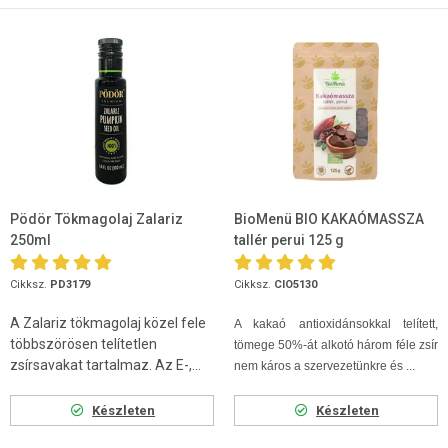
Pödör Tökmagolaj Zalariz
BioMenü BIO KAKAÓMASSZA
250ml
tallér perui 125 g
Cikksz.
PD3179
Cikksz.
CIO5130
A Zalariz tökmagolaj közel fele
A kakaó antioxidánsokkal telített,
többszörösen telítetlen
tömege 50%-át alkotó három féle zsír
zsírsavakat tartalmaz. Az E-,...
nem káros a szervezetünkre és ...
Készleten
Készleten