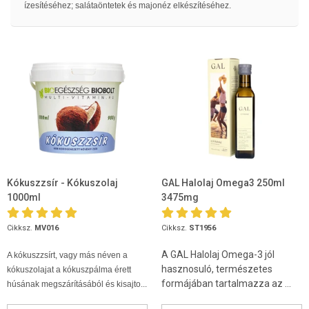
ízesítéséhez; salátaöntetek és majonéz elkészítéséhez.
Kókuszzsír - Kókuszolaj
GAL Halolaj Omega3 250ml
1000ml
3475mg
Cikksz.
MV016
Cikksz.
ST1956
A GAL Halolaj Omega-3 jól
A kókuszzsírt, vagy más néven a
hasznosuló, természetes
kókuszolajat a kókuszpálma érett
formájában tartalmazza az ...
húsának megszárításából és kisajto...