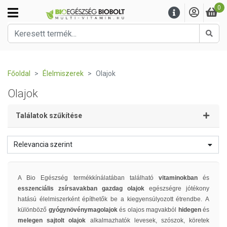
0
Kere
Főoldal
Élelmiszerek
Olajok
Olajok
Találatok szűkítése
Relevancia szerint
A Bio Egészség termékkínálatában található
vitaminokban
és
esszenciális zsírsavakban gazdag olajok
egészségre jótékony
hatású élelmiszerként építhetők be a kiegyensúlyozott étrendbe. A
különböző
gyógynövénymagolajok
és olajos magvakból
hidegen
és
melegen sajtolt olajok
alkalmazhatók levesek, szószok, köretek