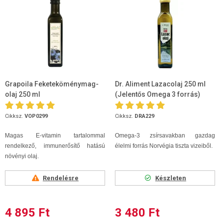
Grapoila Feketeköménymag-
Dr. Aliment Lazacolaj 250 ml
olaj 250 ml
(Jelentős Omega 3 forrás)
Cikksz.
VOP0299
Cikksz.
DRA229
Magas E-vitamin tartalommal
Omega-3 zsírsavakban gazdag
rendelkező, immunerősítő hatású
élelmi forrás Norvégia tiszta vizeiből.
növényi olaj.
Rendelésre
Készleten
4 895 Ft
3 480 Ft