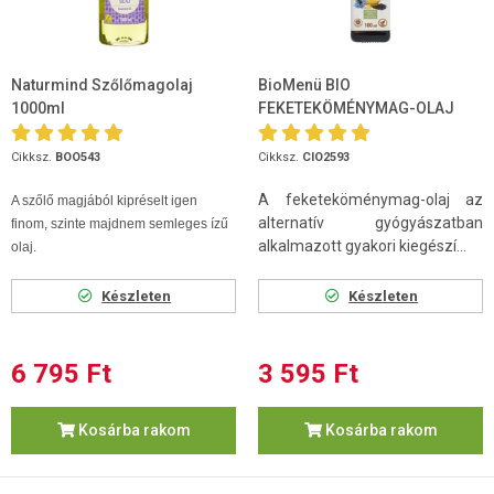
Naturmind Szőlőmagolaj
BioMenü BIO
1000ml
FEKETEKÖMÉNYMAG-OLAJ
100 ml
Cikksz.
BOO543
Cikksz.
CIO2593
A feketeköménymag-olaj az
A szőlő magjából kipréselt igen
alternatív gyógyászatban
finom, szinte majdnem semleges ízű
alkalmazott gyakori kiegészí...
olaj.
Készleten
Készleten
6 795 Ft
3 595 Ft
Kosárba rakom
Kosárba rakom