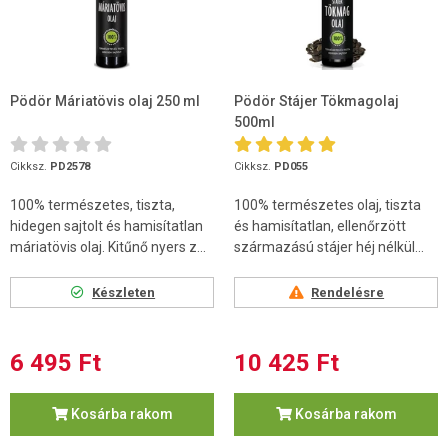
Pödör Máriatövis olaj 250 ml
Pödör Stájer Tökmagolaj
500ml
Cikksz.
PD2578
Cikksz.
PD055
100% természetes, tiszta,
100% természetes olaj, tiszta
hidegen sajtolt és hamisítatlan
és hamisítatlan, ellenőrzött
máriatövis olaj. Kitűnő nyers z...
származású stájer héj nélkül...
Készleten
Rendelésre
6 495 Ft
10 425 Ft
Kosárba rakom
Kosárba rakom