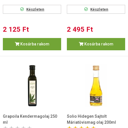
Készleten
Készleten
2 125 Ft
2 495 Ft
Kosárba rakom
Kosárba rakom
Grapoila Kendermagolaj 250
Solio Hidegen Sajtolt
ml
Máriatövismag olaj 200ml