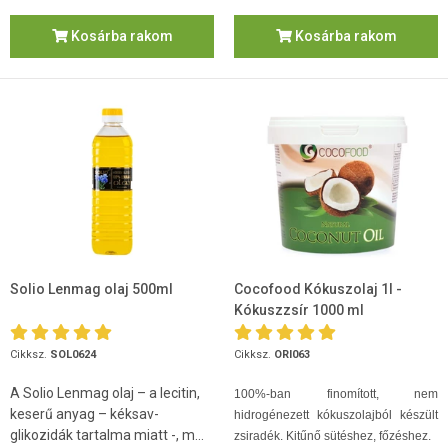
Kosárba rakom
Kosárba rakom
Solio Lenmag olaj 500ml
Cocofood Kókuszolaj 1l -
Kókuszzsír 1000 ml
Cikksz.
SOL0624
Cikksz.
ORI063
A Solio Lenmag olaj – a lecitin,
100%-ban finomított, nem
keserű anyag – kéksav-
hidrogénezett kókuszolajból készült
glikozidák tartalma miatt -, m...
zsiradék. Kitűnő sütéshez, főzéshez.