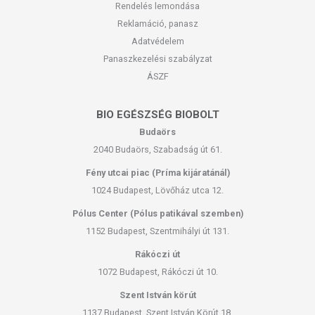
Rendelés lemondása
Reklamáció, panasz
Adatvédelem
Panaszkezelési szabályzat
ÁSZF
BIO EGÉSZSÉG BIOBOLT
Budaörs
2040 Budaörs, Szabadság út 61.
Fény utcai piac (Príma kijáratánál)
1024 Budapest, Lövőház utca 12.
Pólus Center (Pólus patikával szemben)
1152 Budapest, Szentmihályi út 131.
Rákóczi út
1072 Budapest, Rákóczi út 10.
Szent István körút
1137 Budapest, Szent István Körút 18.