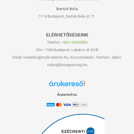
Bartók Béla
1114 Budapest, Bartók Béla út 71.
ELÉRHETŐSÉGEINK
Telefon:
+36-1-255-0555
Cím: 1184 Budapest, Lakatos út 36/B
Email: rendeles@multi-vitamin.hu, Viszonteladói - Partneri - Sales:
sales@bioegeszseg.hu
Árukereső.hu