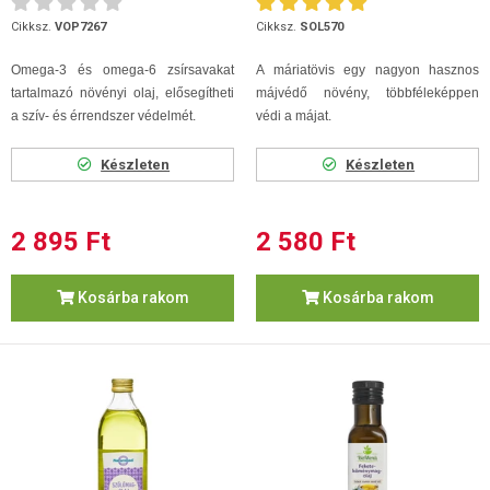
Cikksz.
VOP7267
Cikksz.
SOL570
Omega-3 és omega-6 zsírsavakat
A máriatövis egy nagyon hasznos
tartalmazó növényi olaj, elősegítheti
májvédő növény, többféleképpen
a szív- és érrendszer védelmét.
védi a májat.
Készleten
Készleten
2 895 Ft
2 580 Ft
Kosárba rakom
Kosárba rakom