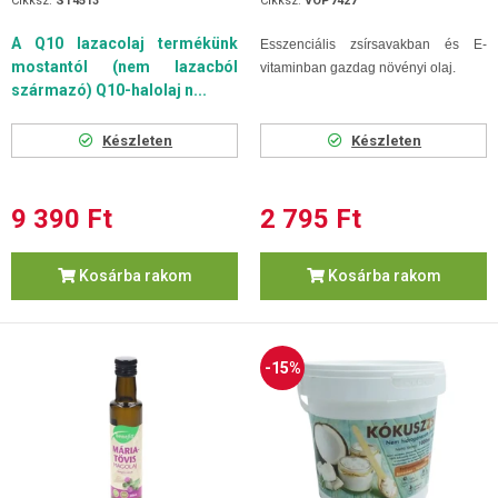
Cikksz.
ST4513
Cikksz.
VOP7427
A Q10 lazacolaj termékünk
Esszenciális zsírsavakban és E-
mostantól (nem lazacból
vitaminban gazdag növényi olaj.
származó) Q10-halolaj n...
Készleten
Készleten
9 390 Ft
2 795 Ft
Kosárba rakom
Kosárba rakom
-15%