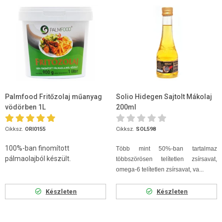
Palmfood Fritőzolaj műanyag
Solio Hidegen Sajtolt Mákolaj
vödörben 1L
200ml
Cikksz.
ORI0155
Cikksz.
SOL598
100%-ban finomított
Több mint 50%-ban tartalmaz
pálmaolajból készült.
többszörösen telítetlen zsírsavat,
omega-6 telítetlen zsírsavat, va...
Készleten
Készleten