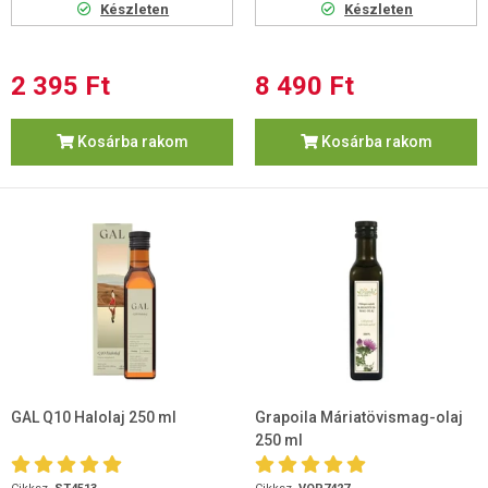
Készleten
Készleten
2 395 Ft
8 490 Ft
Kosárba rakom
Kosárba rakom
GAL Q10 Halolaj 250 ml
Grapoila Máriatövismag-olaj
250 ml