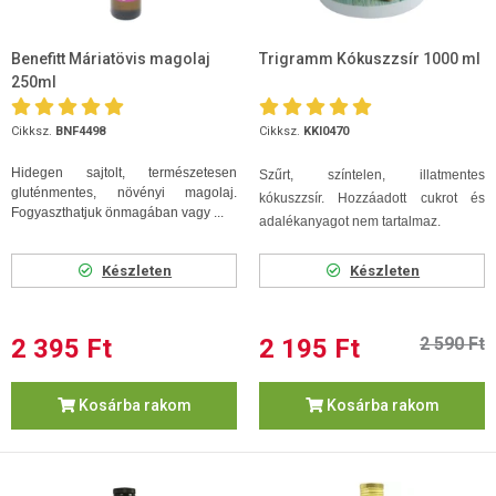
Benefitt Máriatövis magolaj
Trigramm Kókuszzsír 1000 ml
250ml
Cikksz.
BNF4498
Cikksz.
KKI0470
Hidegen sajtolt, természetesen
Szűrt, színtelen, illatmentes
gluténmentes, növényi magolaj.
kókuszzsír. Hozzáadott cukrot és
Fogyaszthatjuk önmagában vagy ...
adalékanyagot nem tartalmaz.
Készleten
Készleten
2 395 Ft
2 195 Ft
2 590 Ft
Kosárba rakom
Kosárba rakom