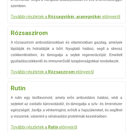
szemben.
További részletek a
Rózsagyökér, aranygyökér
előnyeiről
Rózsaszirom
A rózsaszirom antioxidánsokban és vitaminokban gazdag, amelyek
táplálják és hidratálják a bőrt. Nyugtató hatású, segít a stressz
csökkentésében, és támogatja a sejtek regenerációját. Emellett
gyulladáscsökkentő és immunerősítő tulajdonságokkal rendelkezik.
További részletek a
Rózsaszirom
előnyeiről
Rutin
A rutin egy bioflavonoid, amely erős antioxidáns hatású, védi a
sejteket az oxidatív károsodástól, és támogatja a szív- és érrendszer
egészségét. Javítja a vérkeringést, erősíti a hajszálereket, és segíthet
a visszerek, valamint a véralvadási problémák kezelésében.
További részletek a
Rutin
előnyeiről