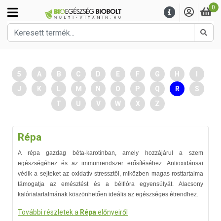
0
Kere
5
A
B
C
D
E
F
G
H
I
J
K
L
M
N
O
P
Q
R
S
T
U
V
W
X
Z
Répa
A répa gazdag béta-karotinban, amely hozzájárul a szem
egészségéhez és az immunrendszer erősítéséhez. Antioxidánsai
védik a sejteket az oxidatív stressztől, miközben magas rosttartalma
támogatja az emésztést és a bélflóra egyensúlyát. Alacsony
kalóriatartalmának köszönhetően ideális az egészséges étrendhez.
További részletek a
Répa
előnyeiről