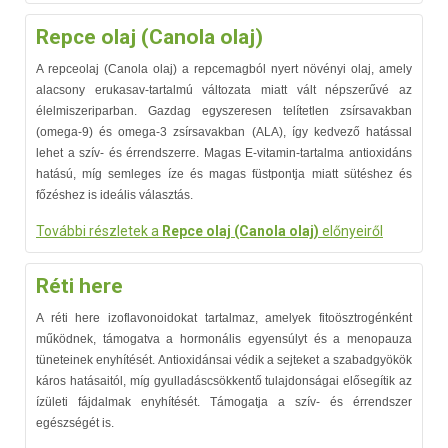
Repce olaj (Canola olaj)
A repceolaj (Canola olaj) a repcemagból nyert növényi olaj, amely
alacsony erukasav-tartalmú változata miatt vált népszerűvé az
élelmiszeriparban. Gazdag egyszeresen telítetlen zsírsavakban
(omega-9) és omega-3 zsírsavakban (ALA), így kedvező hatással
lehet a szív- és érrendszerre. Magas E-vitamin-tartalma antioxidáns
hatású, míg semleges íze és magas füstpontja miatt sütéshez és
főzéshez is ideális választás.
További részletek a
Repce olaj (Canola olaj)
előnyeiről
Réti here
A réti here izoflavonoidokat tartalmaz, amelyek fitoösztrogénként
működnek, támogatva a hormonális egyensúlyt és a menopauza
tüneteinek enyhítését. Antioxidánsai védik a sejteket a szabadgyökök
káros hatásaitól, míg gyulladáscsökkentő tulajdonságai elősegítik az
ízületi fájdalmak enyhítését. Támogatja a szív- és érrendszer
egészségét is.