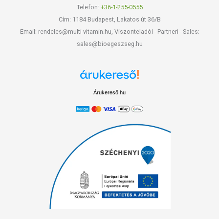
Telefon:
+36-1-255-0555
Cím: 1184 Budapest, Lakatos út 36/B
Email: rendeles@multi-vitamin.hu, Viszonteladói - Partneri - Sales:
sales@bioegeszseg.hu
Árukereső.hu