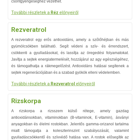
csontgyengeséghez vezethet.
További részletek a
Réz
előnyeiről
Rezveratrol
A rezveratrol egy erős antioxidáns, amely a szőlőhéjban és más
gyümölcsökben található. Segít védeni a szív- és érrendszert,
csökkenti a gyulladásokat, és lassítja az öregedési folyamatokat.
Javítja a sejtek energiatermelését, hozzájárul az agy egészségéhez,
és támogathatja a rákmegelőzést. Antioxidáns hatásai segítenek a
sejtek regenerációjában és a szabad gyökök elleni védelemben.
További részletek a
Rezveratrol
előnyeiről
Rizskorpa
A rizskorpa a rizsszem külső rétege, amely gazdag
antioxidánsokban, vitaminokban (B-vitaminok, E-vitamin), ásványi
anyagokban és élelmi rostokban. Jelentős gamma-orizanol tartalma
miatt támogatja a koleszterinszint szabályozását, valamint
gyulladáscsökkentő és szívvédő hatása van. A rostok elősegítik az