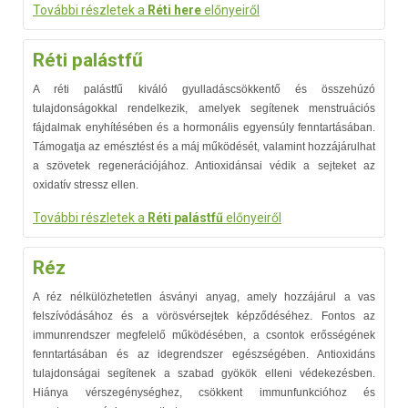
További részletek a
Réti here
előnyeiről
Réti palástfű
A réti palástfű kiváló gyulladáscsökkentő és összehúzó
tulajdonságokkal rendelkezik, amelyek segítenek menstruációs
fájdalmak enyhítésében és a hormonális egyensúly fenntartásában.
Támogatja az emésztést és a máj működését, valamint hozzájárulhat
a szövetek regenerációjához. Antioxidánsai védik a sejteket az
oxidatív stressz ellen.
További részletek a
Réti palástfű
előnyeiről
Réz
A réz nélkülözhetetlen ásványi anyag, amely hozzájárul a vas
felszívódásához és a vörösvérsejtek képződéséhez. Fontos az
immunrendszer megfelelő működésében, a csontok erősségének
fenntartásában és az idegrendszer egészségében. Antioxidáns
tulajdonságai segítenek a szabad gyökök elleni védekezésben.
Hiánya vérszegénységhez, csökkent immunfunkcióhoz és