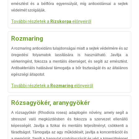
emésztést és a bélflóra egyensúlyát, míg antioxidánsai a sejtek
védelmét szolgálják.
További részletek a
Rizskorpa
előnyeiről
Rozmaring
A rozmaring antioxidáns tulajdonságai miatt a sejtek védelmére és az
öregedési folyamatok lassítására is használható. Javítja a
vérkeringést, fokozza a mentális éberséget, és segíti az emésztést.
Antibakteriális hatásával támogatja a bőr tisztaságát és az általános
egészségi állapotot.
További részletek a
Rozmaring
előnyeiről
Rózsagyökér, aranygyökér
A rózsagyökér (Rhodiola rosea) adaptogén növény, amely segít a
stresszel való megküzdésben és fokozza a szervezet ellenálló
képességét. Javítja a fizikai és mentális teljesítményt, csökkenti a
fáradtságot. Támogatja az agy működését, javítja a koncentrációt és
a memóriát. Segíti a hangulat szabályozását és véd a kimerültséggel