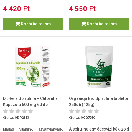
4 420 Ft
4 550 Ft
Kosárba rakom
Kosárba rakom
Dr.Herz Spirulina + Chlorella
Organiqa Bio Spirulina tabletta
Kapszula 500 mg 60 db
250db (125g)
Cikksz.
ODP2383
Cikksz.
OGQ7250
A spirulina egy édesvízi kék-zöld
Magas vitamin-, ásványianyag-,