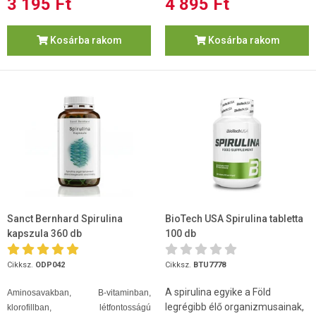
3 195 Ft
4 895 Ft
Kosárba rakom
Kosárba rakom
Sanct Bernhard Spirulina
BioTech USA Spirulina tabletta
kapszula 360 db
100 db
Cikksz.
ODP042
Cikksz.
BTU7778
A spirulina egyike a Föld
Aminosavakban, B-vitaminban,
legrégibb élő organizmusainak,
klorofillban, létfontosságú