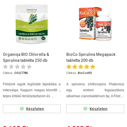
Organiqa BIO Chlorella &
BioCo Spirulina Megapack
Spirulina tabletta 250 db
tabletta 200 db
Cikksz.
OGQ7786
Cikksz.
BioCo492
Földünk egyik legősibb tápláléka a
A spirulina (Arthrospira Platensis)
mikroalga. Nagyon magas klorofill -,
egy emberi fogyasztásra
teljes értékű fehérjetartalom és ...
alkalmas cianobaktérium faj. A Föld ...
Készleten
Készleten