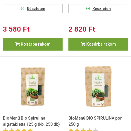
Készleten
Készleten
3 580 Ft
2 820 Ft
Kosárba rakom
Kosárba rakom
BioMenü Bio Spirulina
BioMenü BIO SPIRULINA por
algatabletta 125 g (kb. 250 db)
250 g