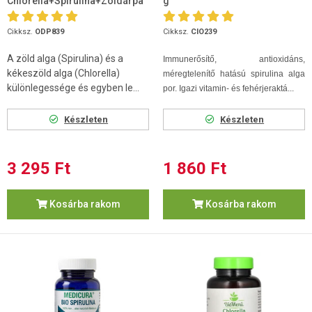
Chlorella+Spirulina+Zöldárpa
g
tabletta 120 db
Cikksz.
ODP839
Cikksz.
CIO239
A zöld alga (Spirulina) és a
Immunerősítő, antioxidáns,
kékeszöld alga (Chlorella)
méregtelenítő hatású spirulina alga
különlegessége és egyben le...
por. Igazi vitamin- és fehérjeraktá...
Készleten
Készleten
3 295 Ft
1 860 Ft
Kosárba rakom
Kosárba rakom