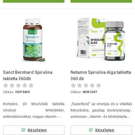
Sanct Bernhard Spirulina
Netamin Spirulina Alga tabletta
tabletta 360db
360 db
Cikksz.
ODP4459
Cikksz.
NHK1697
Komplex, jól felszívódó tabletta
„Superfood” az energia és a vitalitás
növényi fehérjékkel,
fokozására, gazdag ásványianyag-,
antioxidánsokkal, magas vitamin- ...
aminosav-, vitamin- és fehérjetarta...
Készleten
Készleten