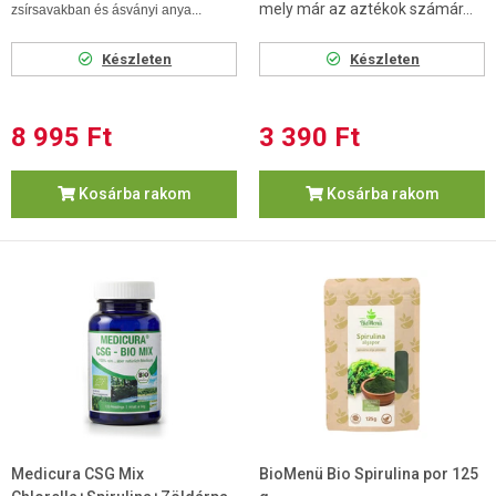
mely már az aztékok számár...
zsírsavakban és ásványi anya...
Készleten
Készleten
8 995 Ft
3 390 Ft
Kosárba rakom
Kosárba rakom
Medicura CSG Mix
BioMenü Bio Spirulina por 125