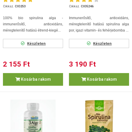
Cikksz.
CIO253
Cikksz.
CIO5246
100% bio spirulina alga -
Immunerősítő, antioxidáns,
immunerősítő, antioxidáns,
méregtelenítő hatású spirulina alga
méregtelenítő hatású étrend-kiegé...
por,
igazi vitamin- és fehérjebomba ...
Készleten
Készleten
2 155 Ft
3 190 Ft
Kosárba rakom
Kosárba rakom