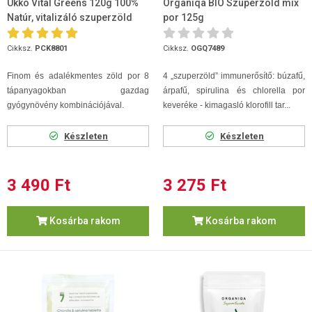
Ukko Vital Greens 120g 100%
Organiqa BIO Szuperzöld mix
Natúr, vitalizáló szuperzöld
por 125g
keverék
Cikksz.
PCK8801
Cikksz.
OGQ7489
Finom és adalékmentes zöld por 8
4 „szuperzöld” immunerősítő: búzafű,
tápanyagokban gazdag
árpafű, spirulina és chlorella por
gyógynövény kombinációjával.
keveréke - kimagasló klorofill tar...
Készleten
Készleten
3 490 Ft
3 275 Ft
Kosárba rakom
Kosárba rakom