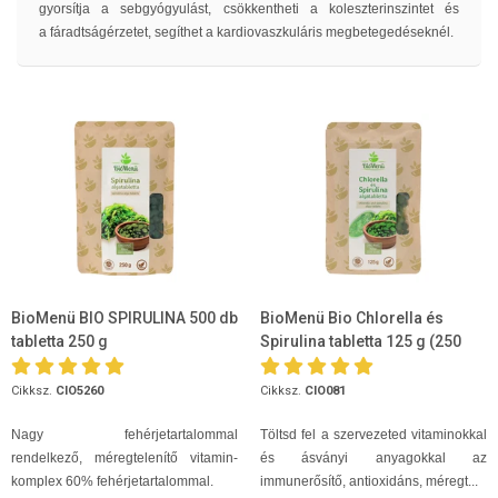
gyorsítja a sebgyógyulást, csökkentheti a koleszterinszintet és
a fáradtságérzetet, segíthet a kardiovaszkuláris megbetegedéseknél.
BioMenü BIO SPIRULINA 500 db
BioMenü Bio Chlorella és
tabletta 250 g
Spirulina tabletta 125 g (250
tabletta)
Cikksz.
CIO5260
Cikksz.
CIO081
Nagy fehérjetartalommal
Töltsd fel a szervezeted vitaminokkal
rendelkező, méregtelenítő vitamin-
és ásványi anyagokkal az
komplex 60% fehérjetartalommal.
immunerősítő, antioxidáns, méregt...