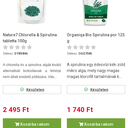
Nature7 Chlorella & Spirulina
Organiqa Bio Spirulina por 125
tabletta 100g
g
Cikksz.
DYB5846
Cikksz.
OGQ7045
A spirulina egy édesvízi kék-zöld
A chlorella és a spirulina algák kiváló
mikro alga, mely nagy magas
alternatívát biztosítanak a fehérje
magas klorofill tartalmának k...
nem állati eredetű pótlására. Vita...
Készleten
Készleten
2 495 Ft
1 740 Ft
Kosárba rakom
Kosárba rakom