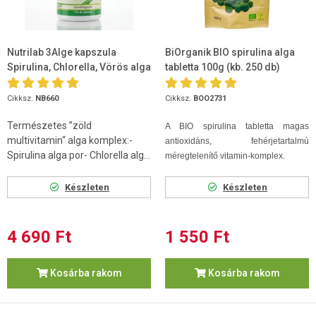
Nutrilab 3Alge kapszula
BiOrganik BIO spirulina alga
Spirulina, Chlorella, Vörös alga
tabletta 100g (kb. 250 db)
120db
Cikksz.
NB660
Cikksz.
BOO2731
Természetes ”zöld
A BIO spirulina tabletta magas
multivitamin“ alga komplex:-
antioxidáns, fehérjetartalmú
Spirulina alga por- Chlorella alg...
méregtelenítő vitamin-komplex.
Készleten
Készleten
4 690 Ft
1 550 Ft
Kosárba rakom
Kosárba rakom