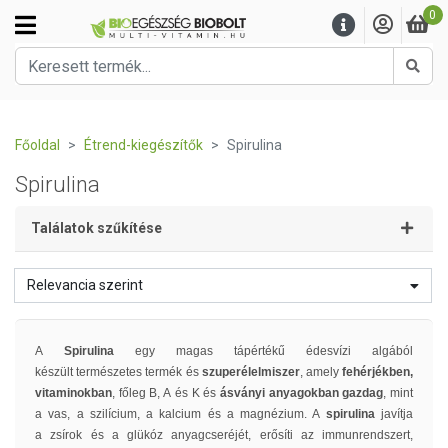
0
Kere
Főoldal
Étrend-kiegészítők
Spirulina
Spirulina
Találatok szűkítése
Relevancia szerint
A
Spirulina
egy magas tápértékű édesvízi algából
készült természetes termék és
szuperélelmiszer
, amely
fehérjékben,
vitaminokban
, főleg B, A és K és
ásványi anyagokban gazdag
, mint
a vas, a szilícium, a kalcium és a magnézium. A
spirulina
javítja
a zsírok és a glükóz anyagcseréjét, erősíti az immunrendszert,