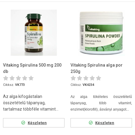
Vitaking Spirulina 500 mg 200
Vitaking Spirulina alga por
db
250g
Cikksz.
VK773
Cikksz.
VK4234
Az alga kifogástalan
Az alga tökéletes összetételű
összetételű tápanyag,
tápanyag, több vitamint,
tartalmaz többféle vitamint...
enzimet(klorofill), ásványi anyagot...
Készleten
Készleten