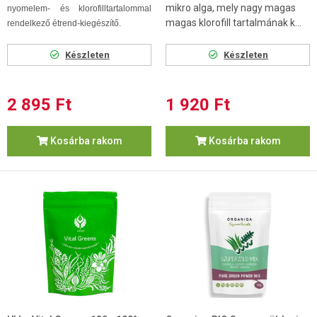
mikro alga, mely nagy magas
nyomelem- és klorofilltartalommal
magas klorofill tartalmának k...
rendelkező étrend-kiegészítő.
Készleten
Készleten
2 895 Ft
1 920 Ft
Kosárba rakom
Kosárba rakom