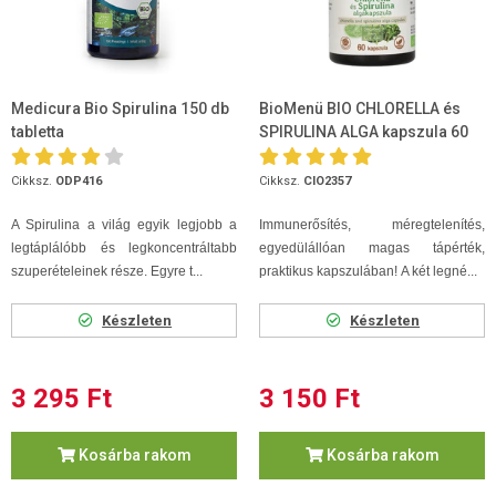
Medicura Bio Spirulina 150 db
BioMenü BIO CHLORELLA és
tabletta
SPIRULINA ALGA kapszula 60
db
Cikksz.
ODP416
Cikksz.
CIO2357
A Spirulina a világ egyik legjobb a
Immunerősítés, méregtelenítés,
legtáplálóbb és legkoncentráltabb
egyedülállóan magas tápérték,
szuperételeinek része. Egyre t...
praktikus kapszulában! A két legné...
Készleten
Készleten
3 295 Ft
3 150 Ft
Kosárba rakom
Kosárba rakom