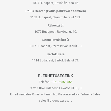
1024 Budapest, Lövőház utca 12.
Pólus Center (Pólus patikával szemben)
1152 Budapest, Szentmihályi út 131.
Rákóczi út
1072 Budapest, Rákóczi út 10.
Szent István körút
1137 Budapest, Szent István Körút 18.
Bartók Béla
1114 Budapest, Bartók Béla út 71.
ELÉRHETŐSÉGEINK
Telefon:
+36-1-255-0555
Cím: 1184 Budapest, Lakatos út 36/B
Email: rendeles@multi-vitamin.hu, Viszonteladói - Partneri - Sales:
sales@bioegeszseg.hu