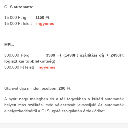
GLS automata:
15 000 Ft-ig
1150
Ft.
15 000 Ft felett
ingyenes
MPL:
500.000 Ft-ig
3980 Ft (1490Ft szállítási díj + 2490Ft
logisztikai többletköltség)
500.000 Ft
felett
ingyenes
Utánvét díja minden esetben:
290 Ft
A nyári nagy melegben és a téli fagyokban a kültéri automaták
helyett más szállítási mód választását javasoljuk! Az automaták
elhelyezkedéséről a GLS ügyfélszolgálatán érdeklődhet.