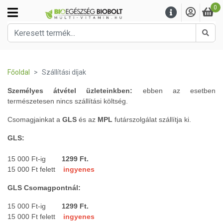
0
Kere
Főoldal
Szállítási díjak
Személyes átvétel üzleteinkben:
ebben az esetben
természetesen nincs szállítási költség.
Csomagjainkat a
GLS
és az
MPL
futárszolgálat szállítja ki.
GLS:
15 000 Ft-ig
1299 Ft.
15 000 Ft felett
ingyenes
GLS Csomagpontnál:
15 000 Ft-ig
1299
Ft.
15 000 Ft felett
ingyenes