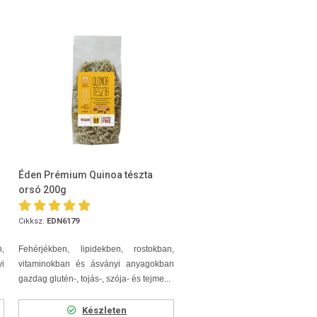
Éden Prémium Quinoa tészta
orsó 200g
Cikksz.
EDN6179
,
Fehérjékben, lipidekben, rostokban,
i
vitaminokban és ásványi anyagokban
gazdag glutén-, tojás-, szója- és tejme...
Készleten