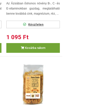
y
Az Ázsiában őshonos növény B-, C- és
át
E-vitaminokban gazdag, megtalálható
benne továbbá cink, magnézium, réz, ...
Készleten
1 095 Ft
Kosárba rakom