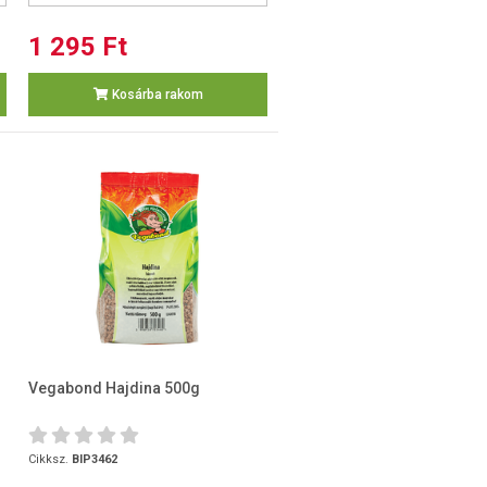
1 295 Ft
Kosárba rakom
Vegabond Hajdina 500g
Cikksz.
BIP3462