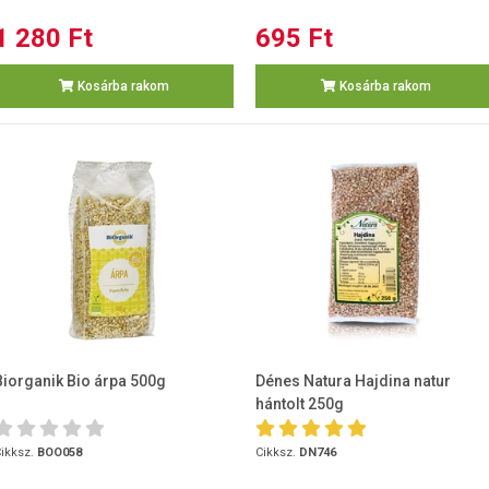
1 280 Ft
695 Ft
Kosárba rakom
Kosárba rakom
Biorganik Bio árpa 500g
Dénes Natura Hajdina natur
hántolt 250g
ikksz.
BOO058
Cikksz.
DN746