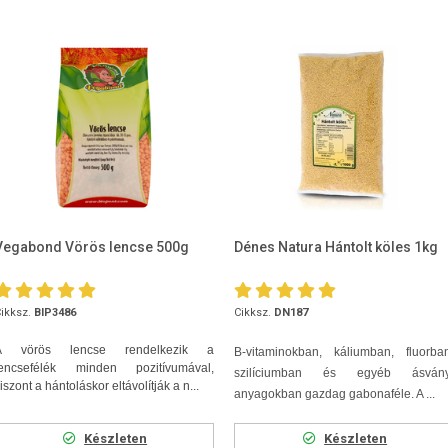
Vegabond Vörös lencse 500g
Dénes Natura Hántolt köles 1kg
ikksz.
BIP3486
Cikksz.
DN187
A vörös lencse rendelkezik a
B-vitaminokban, káliumban, fluorban
lencsefélék minden pozitívumával,
szilíciumban és egyéb ásvány
iszont a hántoláskor eltávolítják a n...
anyagokban gazdag gabonaféle. A ...
Készleten
Készleten