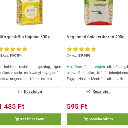
BIOrganik Bio Hajdina 500 g
Vegabond Csicseriborsó 400g
ikksz.
BOO454
Cikksz.
BIP3493
A hajdina rostokban gazdag, igen
A
reform
és a
vegán
étkezés egyi
rtékes vitamin- és ásványi anyagforrás.
alapvető kelléke, kitűnő fehérjeforrá
olsav, magnézium, kálium és cink...
Fogyaszthatjuk köretként, alkalmazh...
Készleten
Készleten
1 485 Ft
595 Ft
Kosárba rakom
Kosárba rakom