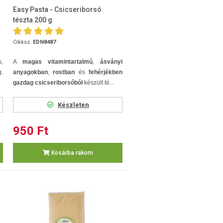
Easy Pasta - Csicseriborsó
tészta 200 g
Cikksz.
EDN8487
,
A
magas vitamintartalmú
,
ásványi
.
anyagokban
,
rostban
és
fehérjékben
gazdag csicseriborsóból
készült té...
Készleten
950 Ft
Kosárba rakom