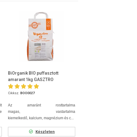
BiOrganik BIO puffasztott
amarant 1kg GASZTRO
Cikksz.
BOO0027
t
Az amaránt rosttartalma
ve
magas, vastartalma
kiemelkedő, kalcium, magnézium és c...
Készleten