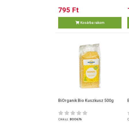
795 Ft
Kosárba rakom
BiOrganik Bio Kuszkusz 500g
Cikksz.
BOO676
C