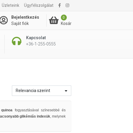
Üzleteink
Ügyfélszolgálat
Bejelentkezés
0
Kosár
Saját fiók
Kapcsolat
+36-1-255-0555
Relevancia szerint
a
quinoa
fogyasztásával színesebbé és
lacsonyabb glikémiás indexük
, melynek