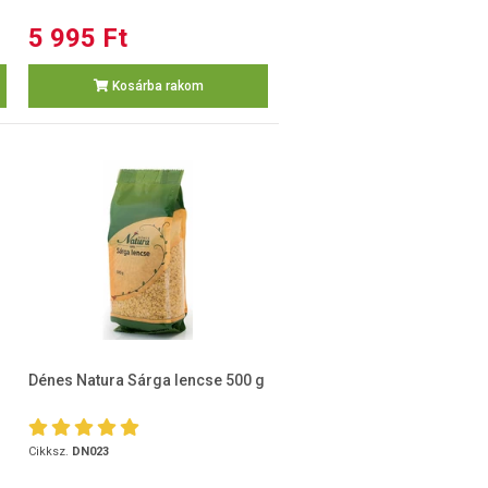
5 995 Ft
Kosárba rakom
Dénes Natura Sárga lencse 500 g
Cikksz.
DN023