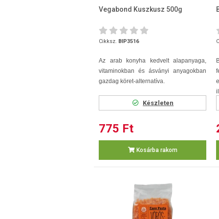
Vegabond Kuszkusz 500g
Cikksz.
BIP3516
C
Az arab konyha kedvelt alapanyaga,
vitaminokban és ásványi anyagokban
gazdag köret-alternatíva.
i
Készleten
775 Ft
Kosárba rakom