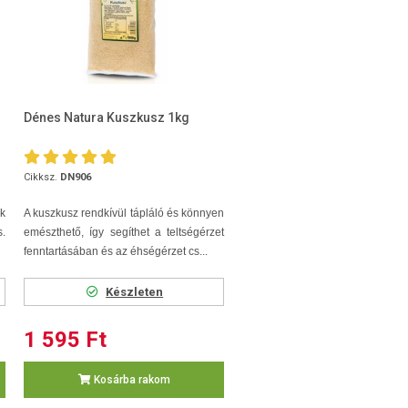
Dénes Natura Kuszkusz 1kg
Cikksz.
DN906
k
A kuszkusz rendkívül tápláló és könnyen
s.
emészthető, így segíthet a teltségérzet
fenntartásában és az éhségérzet cs...
Készleten
1 595 Ft
Kosárba rakom