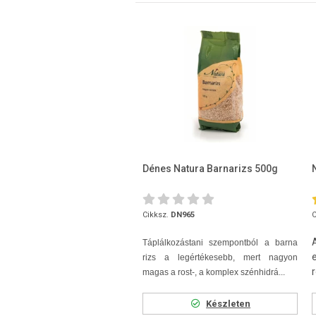
Dénes Natura Barnarizs 500g
Cikksz.
DN965
C
Táplálkozástani szempontból a barna
rizs a legértékesebb, mert nagyon
magas a rost-, a komplex szénhidrá...
Készleten