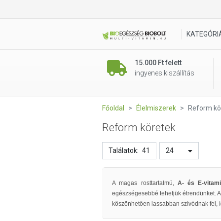
KATEGÓRI
15.000 Ft felett
ingyenes kiszállítás
Főoldal
Élelmiszerek
Reform kö
Reform köretek
Találatok:
41
24
A magas rosttartalmú,
A- és E-vitam
egészségesebbé tehetjük étrendünket. A 
köszönhetően lassabban szívódnak fel, íg