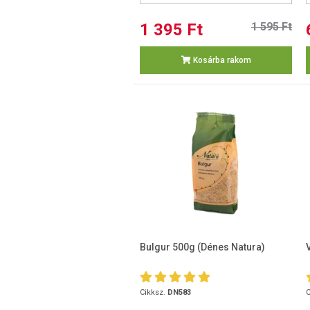
1 395 Ft
1 595 Ft
Kosárba rakom
Bulgur 500g (Dénes Natura)
Cikksz.
DN583
C