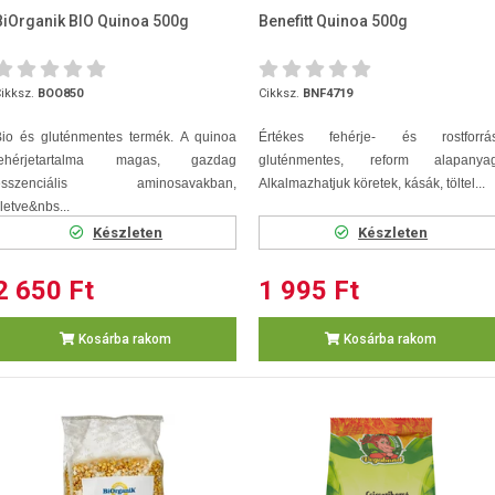
BiOrganik BIO Quinoa 500g
Benefitt Quinoa 500g
ikksz.
BOO850
Cikksz.
BNF4719
Bio és gluténmentes termék. A quinoa
Értékes fehérje- és rostforrás
fehérjetartalma magas, gazdag
gluténmentes, reform alapanyag
esszenciális aminosavakban,
Alkalmazhatjuk köretek, kásák, töltel...
lletve&nbs...
Készleten
Készleten
2 650 Ft
1 995 Ft
Kosárba rakom
Kosárba rakom