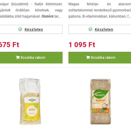
ulgur (búzatöret) - Natúr élelmiszer.
Magas fehérje- és alacson
Ajánlott önállóan köretnek, vagy
zsírtartalommal rendelkező gyomorbar
alátákba zöld hagymával.
Glutént
tar...
gabona. B-vitaminokban, káliumban, f...
Készleten
Készleten
675 Ft
1 095 Ft
Kosárba rakom
Kosárba rakom