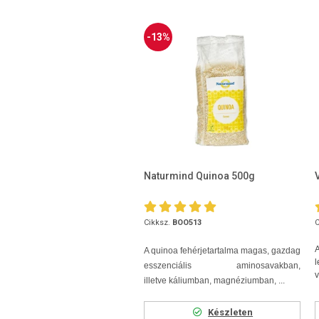
-13%
Naturmind Quinoa 500g
Cikksz.
BOO513
C
A quinoa fehérjetartalma magas, gazdag
esszenciális aminosavakban,
v
illetve káliumban, magnéziumban, ...
Készleten