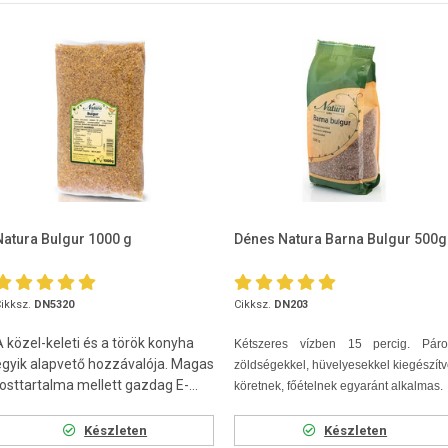
Natura Bulgur 1000 g
Dénes Natura Barna Bulgur 500g
ikksz.
DN5320
Cikksz.
DN203
A közel-keleti és a török konyha
Kétszeres vízben 15 percig. Párol
egyik alapvető hozzávalója. Magas
zöldségekkel, hüvelyesekkel kiegészít
rosttartalma mellett gazdag E-...
köretnek, főételnek egyaránt alkalmas.
Készleten
Készleten