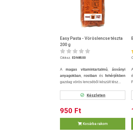
Easy Pasta - Vöröslencse tészta
200 g
Cikksz.
EDN8500
C
A
magas vitamintartalmú
,
ásványi
anyagokban
,
rostban
és
fehérjékben
é
gazdag vörös lencséből készült tész...
F
Készleten
950 Ft
Kosárba rakom