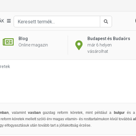
ÁK
Keresés
Blog
Budapest és Budaörs
Online magazin
már 6 helyen
vásárolhat
retek
inban
, valamint
vasban
gazdag reform köretek, mint például a
bulgur
és 
reform köretek mellett szóló érv magas vitamin- és rosttartalmukon kívül továbbá
a
y elfogyasztásuk után tovább tart a jóllakottság érzése.