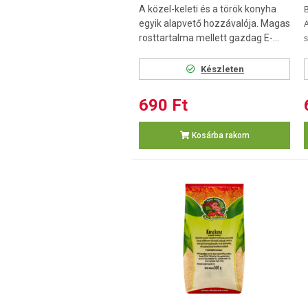
A közel-keleti és a török konyha
B
egyik alapvető hozzávalója. Magas
rosttartalma mellett gazdag E-...
s
Készleten
690 Ft
Kosárba rakom