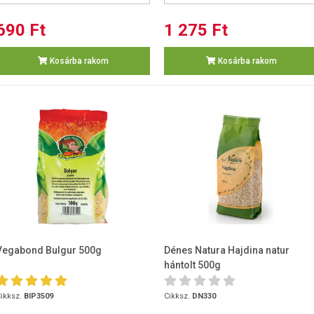
690 Ft
1 275 Ft
Kosárba rakom
Kosárba rakom
Vegabond Bulgur 500g
Dénes Natura Hajdina natur
hántolt 500g
ikksz.
BIP3509
Cikksz.
DN330