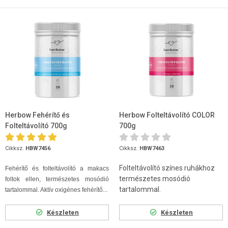
Herbow Fehérítő és
Herbow Folteltávolító COLOR
Folteltávolító 700g
700g
Cikksz.
HBW7456
Cikksz.
HBW7463
Folteltávolító színes ruhákhoz
Fehérítő és folteltávolító a makacs
természetes mosódió
foltok ellen, természetes mosódió
tartalommal.
tartalommal. Aktív oxigénes fehérítő...
Készleten
Készleten