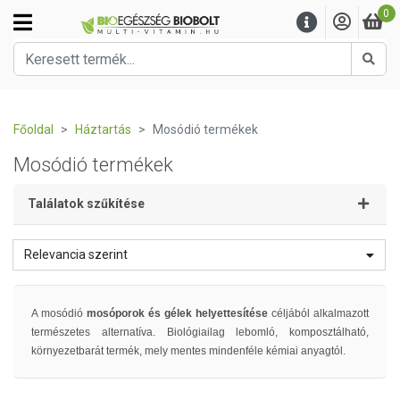
0
Kere
Főoldal
Háztartás
Mosódió termékek
Mosódió termékek
Találatok szűkítése
Relevancia szerint
A mosódió
mosóporok és gélek helyettesítése
céljából alkalmazott
természetes alternatíva. Biológiailag lebomló, komposztálható,
környezetbarát termék, mely mentes mindenféle kémiai anyagtól.