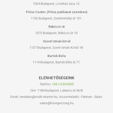
1024 Budapest, Lövőház utca 12.
Pólus Center (Pólus patikával szemben)
1152 Budapest, Szentmihályi út 131.
Rákóczi út
1072 Budapest, Rákóczi út 10.
Szent István körút
1137 Budapest, Szent István Körút 18.
Bartók Béla
1114 Budapest, Bartók Béla út 71.
ELÉRHETŐSÉGEINK
Telefon:
+36-1-255-0555
Cím: 1184 Budapest, Lakatos út 36/B
Email: rendeles@multi-vitamin.hu, Viszonteladói - Partneri - Sales:
sales@bioegeszseg.hu