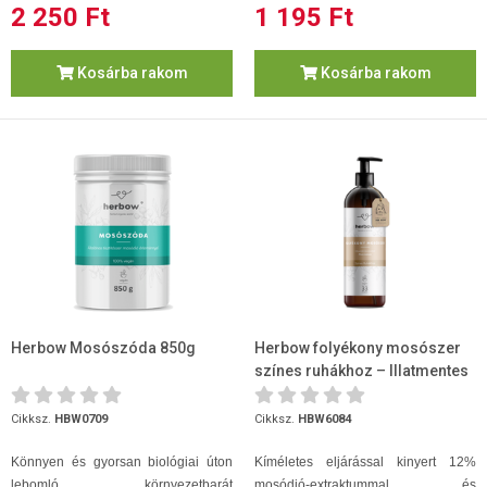
2 250 Ft
1 195 Ft
Kosárba rakom
Kosárba rakom
Herbow Mosószóda 850g
Herbow folyékony mosószer
színes ruhákhoz – Illatmentes
1L
Cikksz.
HBW0709
Cikksz.
HBW6084
Könnyen és gyorsan biológiai úton
Kíméletes eljárással kinyert 12%
lebomló, környezetbarát
mosódió-extraktummal és