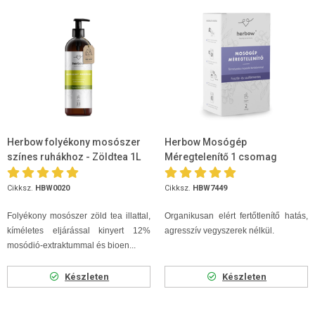
Herbow folyékony mosószer
Herbow Mosógép
színes ruhákhoz - Zöldtea 1L
Méregtelenítő 1 csomag
Cikksz.
HBW0020
Cikksz.
HBW7449
Folyékony mosószer zöld tea illattal,
Organikusan elért fertőtlenítő hatás,
kíméletes eljárással kinyert 12%
agresszív vegyszerek nélkül.
mosódió-extraktummal és bioen...
Készleten
Készleten