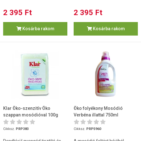
2 395 Ft
2 395 Ft
Kosárba rakom
Kosárba rakom
Klar Öko-szenzitív Öko
Öko folyékony Mosódió
szappan mosódióval 100g
Verbéna illattal 750ml
(AlmaWin)
Cikksz.
PRP383
Cikksz.
PRP5960