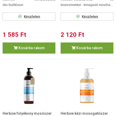
öko tisztítószer.
bioenzimekkel - kimagasló mosóha...
Készleten
Készleten
1 585 Ft
2 120 Ft
Kosárba rakom
Kosárba rakom
Herbow folyékony mosószer
Herbow kézi mosogatószer