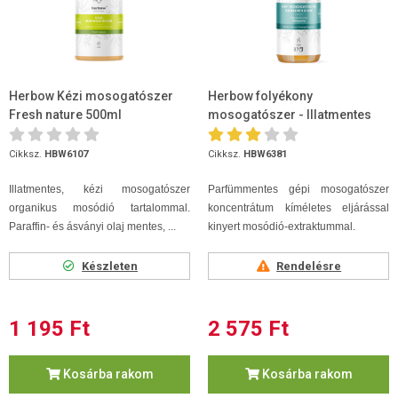
Herbow Kézi mosogatószer
Herbow folyékony
Fresh nature 500ml
mosogatószer - Illatmentes
750ml
Cikksz.
HBW6107
Cikksz.
HBW6381
Illatmentes, kézi mosogatószer
Parfümmentes gépi mosogatószer
organikus mosódió tartalommal.
koncentrátum kíméletes eljárással
Paraffin- és ásványi olaj mentes, ...
kinyert mosódió-extraktummal.
Készleten
Rendelésre
1 195 Ft
2 575 Ft
Kosárba rakom
Kosárba rakom