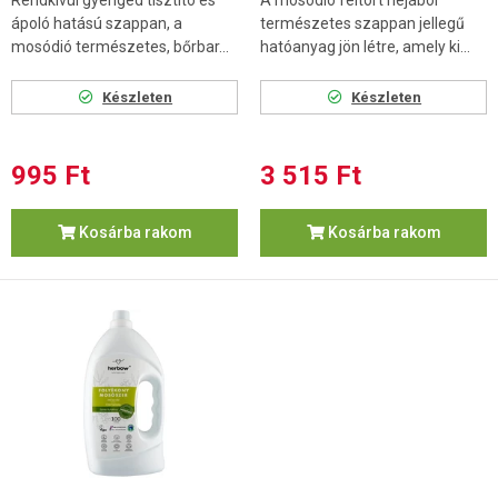
Rendkívül gyengéd tisztító és
A mosódió feltört héjából
ápoló hatású szappan, a
természetes szappan jellegű
mosódió természetes, bőrbar...
hatóanyag jön létre, amely ki...
Készleten
Készleten
995 Ft
3 515 Ft
Kosárba rakom
Kosárba rakom