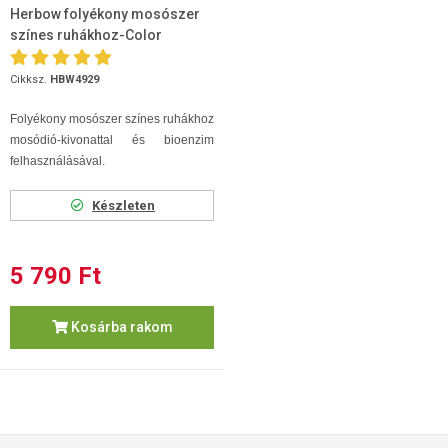
Herbow folyékony mosószer
színes ruhákhoz-Color
harmony (Zöld tea illat) 3...
Cikksz.
HBW4929
Folyékony mosószer színes ruhákhoz
mosódió-kivonattal és bioenzim
felhasználásával.
Készleten
5 790 Ft
Kosárba rakom