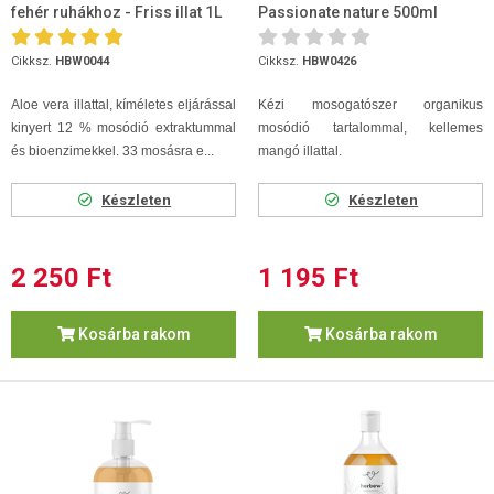
fehér ruhákhoz - Friss illat 1L
Passionate nature 500ml
Cikksz.
HBW0044
Cikksz.
HBW0426
Aloe vera illattal, kíméletes eljárással
Kézi mosogatószer organikus
kinyert 12 % mosódió extraktummal
mosódió tartalommal, kellemes
és bioenzimekkel. 33 mosásra e...
mangó illattal.
Készleten
Készleten
2 250 Ft
1 195 Ft
Kosárba rakom
Kosárba rakom