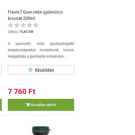
Flavin7 Quercetin gyümölcs
kivonat 200ml
Cikksz.
FLA5738
A quercetin erős gyulladásgátló
tulajdonságokkal rendelkezik, hiszen
meggátolja a gyulladás kialakulás...
Készleten
7 760 Ft
Kosárba rakom