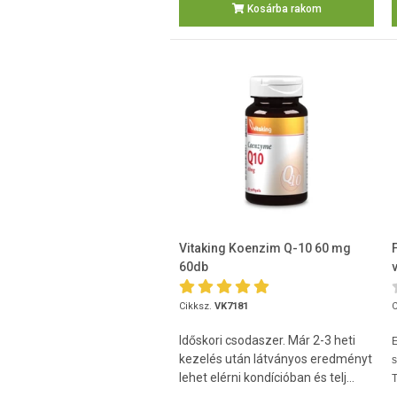
Kosárba rakom
Vitaking Koenzim Q-10 60 mg
60db
Cikksz.
VK7181
C
Időskori csodaszer. Már 2-3 heti
kezelés után látványos eredményt
lehet elérni kondícióban és telj...
T