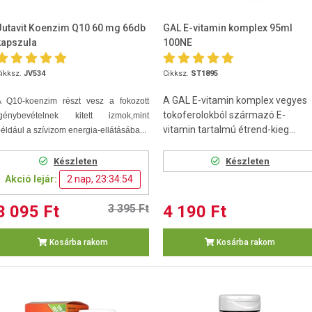
Jutavit Koenzim Q10 60 mg 66db
GAL E-vitamin komplex 95ml
kapszula
100NE
ikksz.
JV534
Cikksz.
ST1895
A GAL E-vitamin komplex vegyes
A Q10-koenzim
részt vesz a fokozott
tokoferolokból származó E-
igénybevételnek kitett izmok,mint
vitamin tartalmú étrend-kieg...
éldául a szívizom energia-ellátásába...
Készleten
Készleten
Akció lejár:
2 nap, 23:34:53
3 095 Ft
3 395 Ft
4 190 Ft
Kosárba rakom
Kosárba rakom