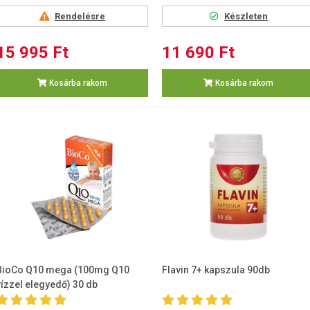
Rendelésre
Készleten
15 995 Ft
11 690 Ft
Kosárba rakom
Kosárba rakom
BioCo Q10 mega (100mg Q10
Flavin 7+ kapszula 90db
vízzel elegyedő) 30 db