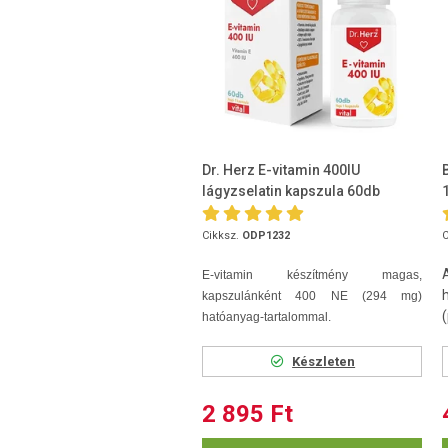
Dr. Herz E-vitamin 400IU
lágyzselatin kapszula 60db
Cikksz.
ODP1232
C
E-vitamin készítmény magas,
kapszulánként 400 NE (294 mg)
hatóanyag-tartalommal.
Készleten
2 895 Ft