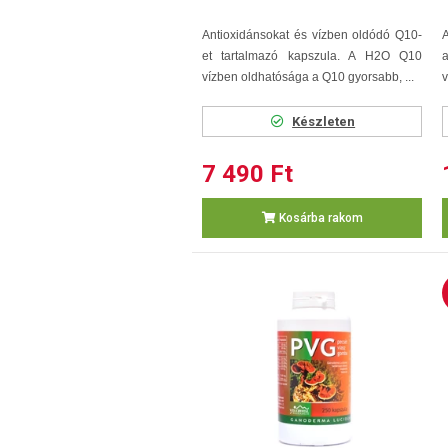
Antioxidánsokat és vízben oldódó Q10-
et tartalmazó kapszula. A H2O Q10
vízben oldhatósága a Q10 gyorsabb, ...
v
Készleten
7 490 Ft
Kosárba rakom