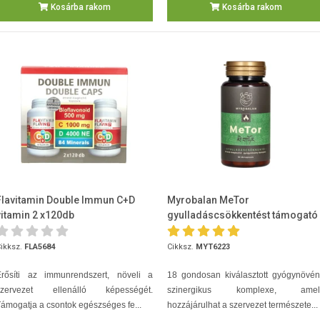
Kosárba rakom
Kosárba rakom
Flavitamin Double Immun C+D
Myrobalan MeTor
vitamin 2 x120db
gyulladáscsökkentést támogató
gyógynövény-komplex 60db
ikksz.
FLA5684
Cikksz.
MYT6223
Erősíti az immunrendszert, növeli a
18 gondosan kiválasztott gyógynövén
szervezet ellenálló képességét.
szinergikus komplexe, amel
ámogatja a csontok egészséges fe...
hozzájárulhat a szervezet természete...