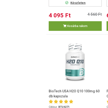
Készleten
4 095 Ft
4 560 Ft
Kosárba rakom
BioTech USA H2O Q10 100mg 60
db kapszula
Cikksz.
BTU4271
C