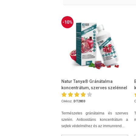
-10%
Natur Tanya® Gránátalma
koncentrátum, szerves szelénnel
500ml
Cikksz.
DT2833
C
Természetes gránátalma és szerves
T
szelén. Antioxidáns koncentrátum a
m
sejtek védelméhez és az immunrend...