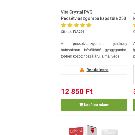
Vita Crystal PVG
Pecsétviaszgomba kapszula 250
db
Cikksz.
FLA294
C
A pecsétviaszgomba jótékony
hatásokban bővölködő gyógygomba,
többek között hozzájárul a máj véde...
p
Rendelésre
12 850 Ft
Kosárba rakom