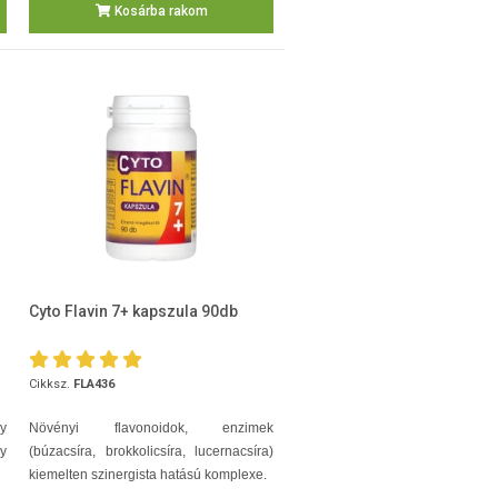
Kosárba rakom
Cyto Flavin 7+ kapszula 90db
Cikksz.
FLA436
y
Növényi flavonoidok, enzimek
y
(búzacsíra, brokkolicsíra, lucernacsíra)
kiemelten szinergista hatású komplexe.