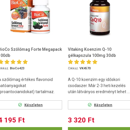
BioCo Szőlőmag Forte Megapack
Vitaking Koenzim Q-10
100db
gélkapszula 100mg 30db
ikksz.
BioCo423
Cikksz.
VK4570
A szőlőmag értékes flavonoid
A Q-10 koenzim egy időskori
hatóanyagokat
csodaszer. Már 2-3 heti kezelés
(proantocianidokat) tartalmaz.
után látványos eredményt lehet ...
Készleten
Készleten
4 195 Ft
3 320 Ft