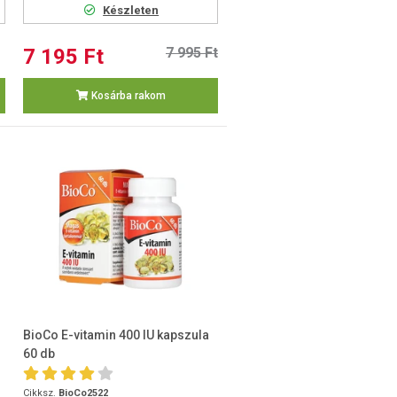
Készleten
7 195 Ft
7 995 Ft
Kosárba rakom
BioCo E-vitamin 400 IU kapszula
60 db
Cikksz.
BioCo2522