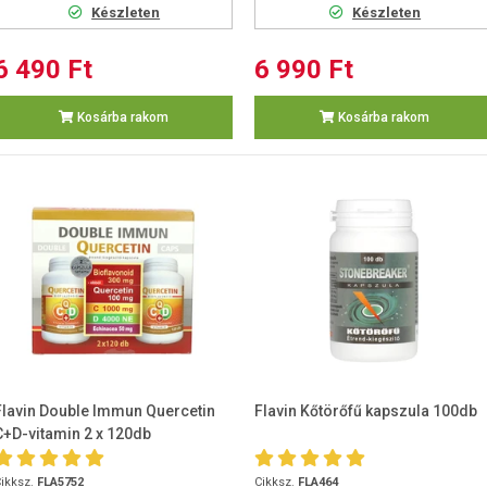
Készleten
Készleten
6 490 Ft
6 990 Ft
Kosárba rakom
Kosárba rakom
Flavin Double Immun Quercetin
Flavin Kőtörőfű kapszula 100db
C+D-vitamin 2 x 120db
ikksz.
FLA5752
Cikksz.
FLA464