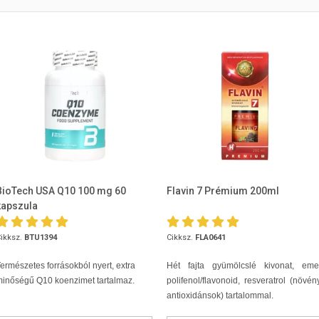
BioTech USA Q10 100 mg 60
Flavin 7 Prémium 200ml
kapszula
ikksz.
BTU1394
Cikksz.
FLA0641
ermészetes forrásokból nyert, extra
Hét fajta gyümölcslé kivonat, emel
inőségű Q10 koenzimet tartalmaz.
polifenol/flavonoid, resveratrol (növén
antioxidánsok) tartalommal.