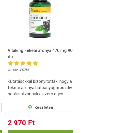
Vitaking Fekete áfonya 470 mg 90
db
Cikksz.
VK786
Kutatásokkal bizonyították, hogy a
fekete áfonya hatóanyagai pozitív
hatással vannak a szem egés...
Készleten
2 970 Ft