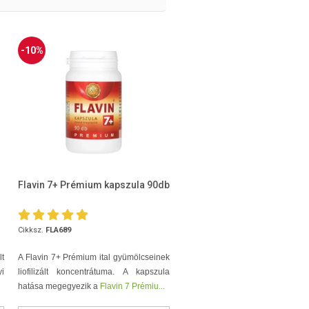
-10%
Flavin 7+ Prémium kapszula 90db
Cikksz.
FLA689
t
A Flavin 7+ Prémium ital gyümölcseinek
yi
liofilizált koncentrátuma. A kapszula
hatása megegyezik a
Flavin 7 Prémiu...