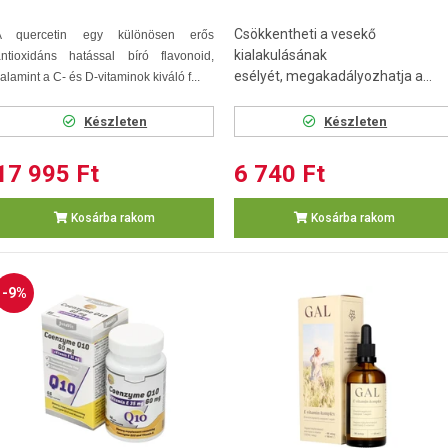
Csökkentheti a vesekő
A quercetin egy különösen erős
kialakulásának
antioxidáns hatással bíró flavonoid,
esélyét, megakadályozhatja a...
alamint a C- és D-vitaminok kiváló f...
Készleten
Készleten
17 995 Ft
6 740 Ft
Kosárba rakom
Kosárba rakom
-9%