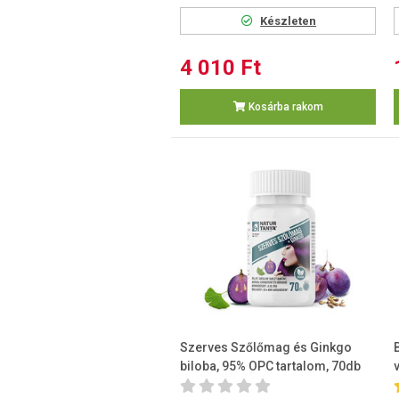
Készleten
4 010 Ft
Kosárba rakom
Szerves Szőlőmag és Ginkgo
biloba, 95% OPC tartalom, 70db