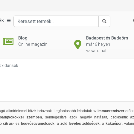
ÁK
Keresés
Blog
Budapest és Budaörs
Online magazin
már 6 helyen
vásárolhat
oxidánsok
ságú alkotóelemei közé tartoznak. Legfontosabb feladatuk az
immunrendszer
erőss
badgyökökkel szemben
, semlegesítve azok negatív hatásait, csökkentik az
ző
citrus
- és
bogyósgyümölcsök
, a
zöld leveles zöldségek
, a
kakaópor
, valam