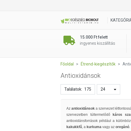
KATEGÓRI
15.000 Ft felett
ingyenes kiszállítás
Főoldal
Étrend-kiegészítők
Anti
Antioxidánsok
Találatok:
175
24
Az
antioxidánsok
a szervezet létfontos
szervezetben túltermelődő
káros
sza
antioxidánsforrások például a különbö
kakukkfű
, a
kurkuma
vagy az
oregánó
.