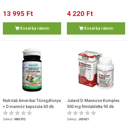
13 995 Ft
4 220 Ft
Kosárba rakom
Kosárba rakom
Nutrilab Amerikai Tőzegáfonya
Jutavit D-Mannose Komplex
+ D mannóz kapszula 60 db
500 mg filmtabletta 90 db
Cikksz.
NB3732
Cikksz.
JV5421