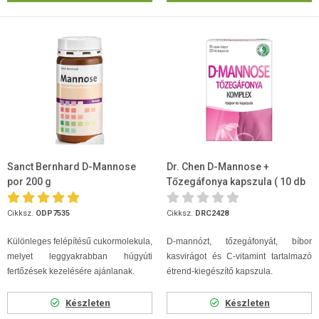
Sanct Bernhard D-Mannose
Dr. Chen D-Mannose +
por 200 g
Tőzegáfonya kapszula ( 10 db
italpor 20 db kapszula )
Cikksz.
ODP7535
Cikksz.
DRC2428
Különleges felépítésű cukormolekula,
D-mannózt, tőzegáfonyát, bíbor
melyet leggyakrabban húgyúti
kasvirágot és C-vitamint tartalmazó
fertőzések kezelésére ajánlanak.
étrend-kiegészítő kapszula.
Készleten
Készleten