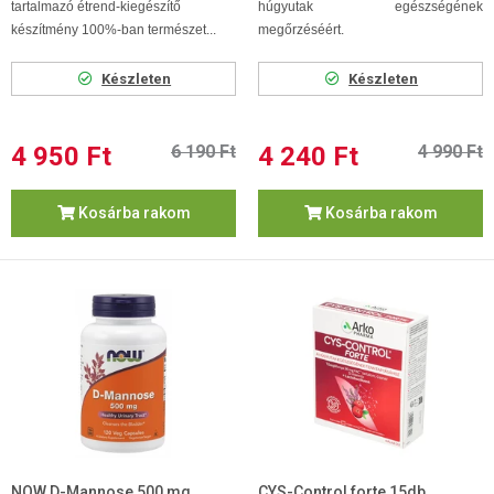
tartalmazó étrend-kiegészítő
húgyutak egészségének
készítmény 100%-ban természet...
megőrzéséért.
Készleten
Készleten
4 950 Ft
6 190 Ft
4 240 Ft
4 990 Ft
Kosárba rakom
Kosárba rakom
NOW D-Mannose 500 mg
CYS-Control forte 15db