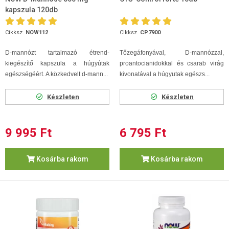
kapszula 120db
Cikksz.
NOW112
Cikksz.
CP7900
D-mannózt tartalmazó étrend-
Tőzegáfonyával, D-mannózzal,
kiegészítő kapszula a húgyútak
proantocianidokkal és csarab virág
egészségéért. A közkedvelt d-mann...
kivonatával a húgyutak egészs...
Készleten
Készleten
9 995 Ft
6 795 Ft
Kosárba rakom
Kosárba rakom