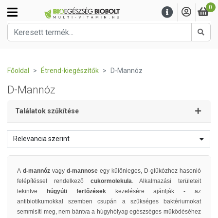
0
Kere
Főoldal
Étrend-kiegészítők
D-Mannóz
D-Mannóz
Találatok szűkítése
Relevancia szerint
A
d-mannóz
vagy
d-mannose
egy különleges, D-glükózhoz hasonló
felépítéssel rendelkező
cukormolekula
. Alkalmazási területeit
tekintve
húgyúti fertőzések
kezelésére ajánlják - az
antibiotikumokkal szemben csupán a szükséges baktériumokat
semmisíti meg, nem bántva a húgyhólyag egészséges működéséhez