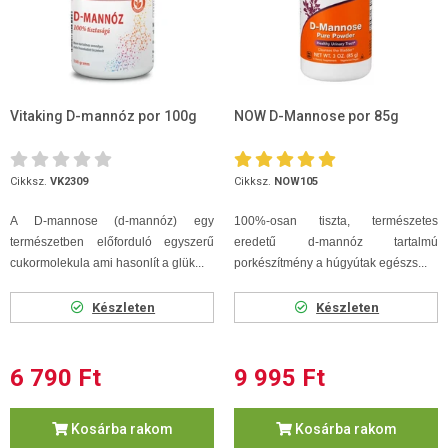
Vitaking D-mannóz por 100g
NOW D-Mannose por 85g
Cikksz.
VK2309
Cikksz.
NOW105
A D-mannose (d-mannóz) egy
100%-osan tiszta, természetes
természetben előforduló egyszerű
eredetű d-mannóz tartalmú
cukormolekula ami hasonlít a glük...
porkészítmény a húgyútak egészs...
Készleten
Készleten
6 790 Ft
9 995 Ft
Kosárba rakom
Kosárba rakom