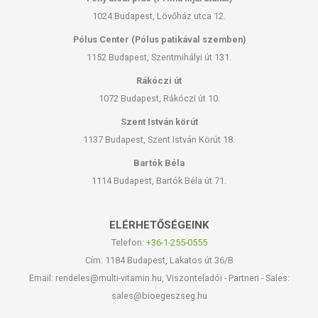
1024 Budapest, Lövőház utca 12.
Pólus Center (Pólus patikával szemben)
1152 Budapest, Szentmihályi út 131.
Rákóczi út
1072 Budapest, Rákóczi út 10.
Szent István körút
1137 Budapest, Szent István Körút 18.
Bartók Béla
1114 Budapest, Bartók Béla út 71.
ELÉRHETŐSÉGEINK
Telefon:
+36-1-255-0555
Cím: 1184 Budapest, Lakatos út 36/B
Email: rendeles@multi-vitamin.hu, Viszonteladói - Partneri - Sales:
sales@bioegeszseg.hu