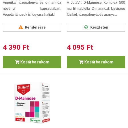
Amerikai tőzegáfonya és d-mannóz
A JutaVit D-Mannose Komplex 500
növényi kapszulában.
mg filmtabletta D-mannózt, kisvirágú
Vegetáriánusok is fogyaszthatják!
füzikét, tőzegáfonyát és aranyv...
Rendelésre
Készleten
4 390 Ft
4 095 Ft
Kosárba rakom
Kosárba rakom