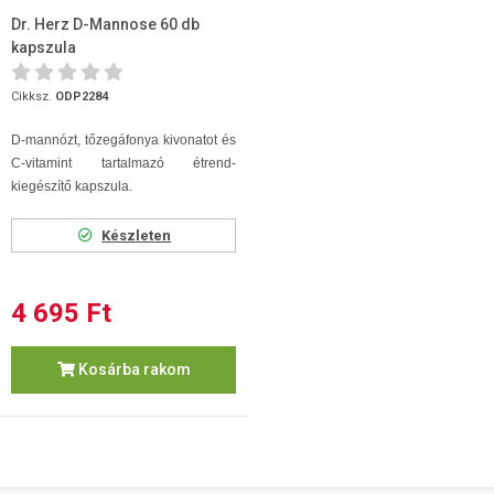
Dr. Herz D-Mannose 60 db
kapszula
Cikksz.
ODP2284
D-mannózt, tőzegáfonya kivonatot és
C-vitamint tartalmazó étrend-
kiegészítő kapszula.
Készleten
4 695 Ft
Kosárba rakom