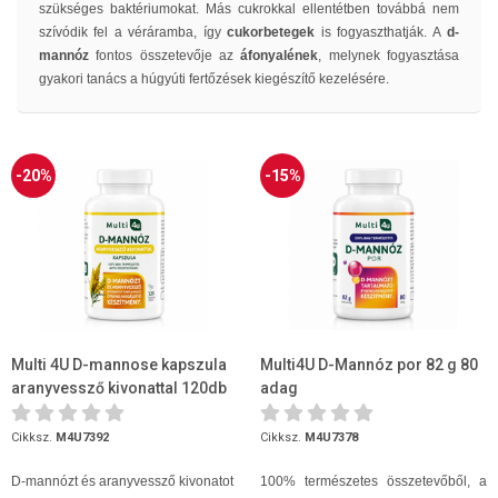
szükséges baktériumokat. Más cukrokkal ellentétben továbbá nem
szívódik fel a véráramba, így
cukorbetegek
is fogyaszthatják. A
d-
mannóz
fontos összetevője az
áfonyalének
, melynek fogyasztása
gyakori tanács a húgyúti fertőzések kiegészítő kezelésére.
-20%
-15%
Multi 4U D-mannose kapszula
Multi4U D-Mannóz por 82 g 80
aranyvessző kivonattal 120db
adag
Cikksz.
M4U7392
Cikksz.
M4U7378
D-mannózt és aranyvessző kivonatot
100% természetes összetevőből, a